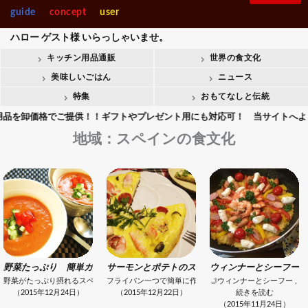
guide
concept
user
ハロー
ゲスト様
いらっしゃいませ。
キッチン用品通販
世界の食文化
美味しいごはん
ニュース
特集
おもてなしと伝統
品を卸価格でご提供！！ギフトやプレゼント用にも対応可！ 当サイトへようこ
地域：スペインの食文化
野菜たっぷり 簡単ガスパチョスープのレシピ
サーモンとポテトのスパニッシュオムレツのレシ
ウィンナーとシーフード
野菜がたっぷり摂れるスペイン料理のガスパチョ。材料を切って攪拌するだけでおしゃれ
フライパン一つで簡単に作れます。スライスしたサーモン
◎ウィンナーとシーフードのカ
（2015年12月24日）
（2015年12月22日）
続きを読む
（2015年11月24日）