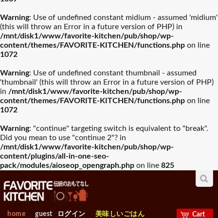
Warning
: Use of undefined constant midium - assumed 'midium'
(this will throw an Error in a future version of PHP) in
/mnt/disk1/www/favorite-kitchen/pub/shop/wp-
content/themes/FAVORITE-KITCHEN/functions.php
on line
1072
Warning
: Use of undefined constant thumbnail - assumed
'thumbnail' (this will throw an Error in a future version of PHP)
in
/mnt/disk1/www/favorite-kitchen/pub/shop/wp-
content/themes/FAVORITE-KITCHEN/functions.php
on line
1072
Warning
: "continue" targeting switch is equivalent to "break".
Did you mean to use "continue 2"? in
/mnt/disk1/www/favorite-kitchen/pub/shop/wp-
content/plugins/all-in-one-seo-
pack/modules/aioseop_opengraph.php
on line
825
home
guest
ログイン
美味しいごはん
Cart