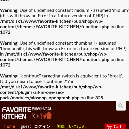
入園・入学祝おすすめギフ
Warning
: Use of undefined constant midium - assumed 'midium'
誕生日祝おすすめギフト
山崎実業
木村硝子店
ト
(this will throw an Error in a future version of PHP) in
/mnt/disk1/www/favorite-kitchen/pub/shop/wp-
グラスバリエ人気
ワイン・バー用品
content/themes/FAVORITE-KITCHEN/functions.php
on line
ランキング
人気ランキング
お中元おすすめギフト
ワサラ
お歳暮おすすめギフト
Arc International
1072
プレート･器
カトラリー
Warning
: Use of undefined constant thumbnail - assumed
母の日おすすめギフト
Anchor Hocking
父の日おすすめギフト
EBM
'thumbnail' (this will throw an Error in a future version of PHP)
in
/mnt/disk1/www/favorite-kitchen/pub/shop/wp-
容器類人気ランキ
包丁・ハサミ人気
グラスバリエ
all フライパン・鍋
ワイン・バー用品
ング
ランキング
content/themes/FAVORITE-KITCHEN/functions.php
on line
ビジネス・昇進祝おすすめ
1072
Borgonovo
退職祝おすすめギフト
Bormioli Rocco
フライパン
ギフト
Warning
: "continue" targeting switch is equivalent to "break".
グリルパン
Did you mean to use "continue 2"? in
容器類
包丁・ハサミ
VETRI DELLE VENEZIE
賀寿祝おすすめギフト
敬老の日おすすめギフト
Durobor
フライパン・鍋人
卓上＆調理小物人
寸胴鍋
/mnt/disk1/www/favorite-kitchen/pub/shop/wp-
気ランキング
気ランニング
content/plugins/all-in-one-seo-
雪平鍋
pack/modules/aioseop_opengraph.php
on line
825
お見舞いおすすめギフト
Chelf＆Sommelier
新築内祝おすすめギフト
Libbey
片手鍋
フライパン・鍋
卓上＆調理小物
圧力鍋
製菓・ベ-カリ-用品
調理機械人気ラン
出産【内祝い】おすすめギ
新築【内祝い】おすすめギ
Bormioli Luigi
RIEDEL
人気ランキング
キング
フト
鉄鍋
フト
home
guest
ログイン
美味しいごはん
Cart