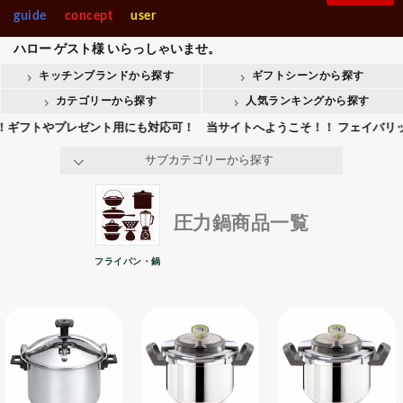
製菓・ベ-カ-リー
調理機械
中華鍋
guide
concept
user
入園・入学【内祝】おすす
快気【内祝い】おすすめギ
Stolzle Lausitz
SPIEGELAU
めギフト
フト
キャセロール鍋
ハロー
ゲスト様
いらっしゃいませ。
整理＆店舗用品人
ギフト商品人気ラ
土鍋
気ランキング
ンキング
キッチンブランドから探す
ギフトシーンから探す
整理＆店舗用品
ギフト
会葬御礼用おすすめギフト
Crystal Darques
お香典返しおすすめギフト
タジン鍋
カテゴリーから探す
人気ランキングから探す
ミトン
フトやプレゼント用にも対応可！ 当サイトへようこそ！！ フェイバリットキ
all brands
その他-鍋用品
サブカテゴリーから探す
圧力鍋商品一覧
フライパン・鍋