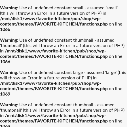
Warning
: Use of undefined constant small - assumed 'small'
(this will throw an Error in a future version of PHP) in
/mnt/disk1/www/favorite-kitchen/pub/shop/wp-
content/themes/FAVORITE-KITCHEN/functions.php
on line
1066
ル・クルーゼ
ティファール
Warning
: Use of undefined constant thumbnail - assumed
'thumbnail' (this will throw an Error in a future version of PHP)
ストウブ
カネスズセラミックス
in
/mnt/disk1/www/favorite-kitchen/pub/shop/wp-
content/themes/FAVORITE-KITCHEN/functions.php
on line
1066
柳宗理
南部鉄器
Warning
: Use of undefined constant large - assumed 'large' (this
will throw an Error in a future version of PHP) in
/mnt/disk1/www/favorite-kitchen/pub/shop/wp-
ビクトリノックス
イッタラ
content/themes/FAVORITE-KITCHEN/functions.php
on line
1069
結婚披露宴【引き出物】お
結婚祝おおすめギフト
バカラ
アラビア
Warning
: Use of undefined constant thumbnail - assumed
すすめギフト
'thumbnail' (this will throw an Error in a future version of PHP)
in
/mnt/disk1/www/favorite-kitchen/pub/shop/wp-
プレート・器人気
カトラリー人気ル
出産祝おすすめギフト
カメヤマ
新築祝おすすめギフト
ルミナラ
content/themes/FAVORITE-KITCHEN/functions.php
on line
ランキング
ランキング
1069