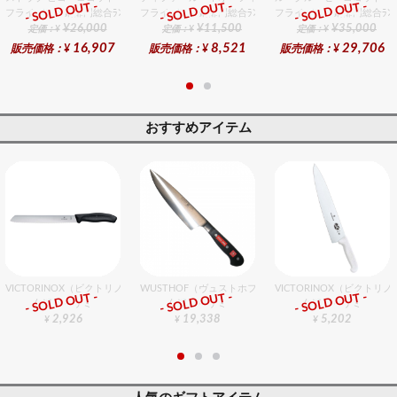
- SOLD OUT -
- SOLD OUT -
- SOLD OUT -
フライパン・鍋部門総合ﾗﾝｷﾝｸﾞ
フライパン・鍋部門総合ﾗﾝｷﾝｸﾞ
フライパン・鍋部門総合ﾗﾝｷ
¥26,000
¥11,500
¥35,000
定価：¥
定価：¥
定価：¥
16,907
8,521
29,706
販売価格：¥
販売価格：¥
販売価格：¥
おすすめアイテム
VICTORINOX（ビクトリノックス） ブレッドナイフ 21cm
WUSTHOF（ヴュストホフ） スペシャルグレード 牛刀 2
VICTORINOX（ビクトリ
- SOLD OUT -
- SOLD OUT -
- SOLD OUT -
包丁・ハサミ
包丁・ハサミ
包丁・ハサミ
2,926
19,338
5,202
¥
¥
¥