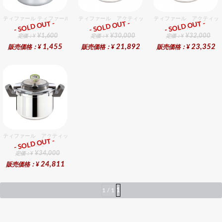
ティファール ティファール オーセンティック 圧力鍋機能弁おもり（共通）（黒）
ティファール アクティックプラス 圧力鍋 ３L
ティファール アクティッ
- SOLD OUT -
- SOLD OUT -
- SOLD OUT -
圧力鍋
圧力鍋
圧力鍋
¥1,600
¥30,000
¥32,000
定価：¥
定価：¥
定価：¥
1,455
21,892
23,352
販売価格：¥
販売価格：¥
販売価格：¥
ティファール アクティックプラス 圧力鍋 ６L
- SOLD OUT -
圧力鍋
¥34,000
定価：¥
24,811
販売価格：¥
1 / 1
1