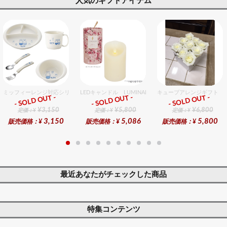
人気のギフトアイテム
ミッフィーレンジ対応シリーズ セット販売商品です。
LEDキャンドル LUMINARA（ルミナラ） 桜ピラー3x4
キューブアレンジギフト 
- SOLD OUT -
- SOLD OUT -
- SOLD OUT -
ギフト
ギフト
ギフト
¥3,150
¥5,800
¥6,800
定価：¥
定価：¥
定価：¥
3,150
5,086
5,800
販売価格：¥
販売価格：¥
販売価格：¥
最近あなたがチェックした商品
特集コンテンツ