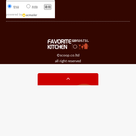
登録
削除
powered by
©scoop.co.ltd
all right reserved