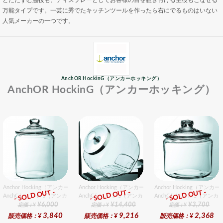
とたたずむ脇役も、ディスプレーとしてお客様の目を惹き付ける主役もこなせる
万能タイプです。一芸に秀でたキッチンツールを作ったら右にでるものはいない
人気メーカーの一つです。
AnchOR HockinG（アンカーホッキング）
AnchOR HockinG（アンカーホッキング）
Anchor Hocking（アンカーホッキング） ストレートジャーSS 2個入りセット
Anchor Hocking（アンカーホッキング） ガロンジャーM
Anchor Hocking（ア
- SOLD OUT -
- SOLD OUT -
- SOLD OUT -
AnchOR HockinG（アンカーホッキング）
AnchOR HockinG（アンカーホッキング）
AnchOR HockinG（ア
¥6,000
¥14,400
¥3,700
定価：¥
定価：¥
定価：¥
3,840
9,216
2,368
販売価格：¥
販売価格：¥
販売価格：¥