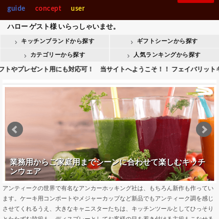
製菓・ベ-カ-リー
調理機械
guide
concept
user
入園・入学【内祝】おすす
快気【内祝い】おすすめギ
Stolzle Lausitz
SPIEGELAU
めギフト
フト
ハロー
ゲスト様
いらっしゃいませ。
整理＆店舗用品人
ギフト商品人気ラ
気ランキング
ンキング
キッチンブランドから探す
ギフトシーンから探す
整理＆店舗用品
ギフト
会葬御礼用おすすめギフト
Crystal Darques
お香典返しおすすめギフト
カテゴリーから探す
人気ランキングから探す
やプレゼント用にも対応可！ 当サイトへようこそ！！ フェイバリットキッチ
all brands
業務用からご家庭用までシーンに合わせて楽しむキッチ
ンウェア
アンティークの世界で有名なアンカーホッキング社は、もちろん新作も作ってい
ます。ケーキ用コンポートやメジャーカップなど新品でもアンティーク調を感じ
させてくれるうえ、大きなキャニスターたちは、キッチンツールとしてひっそり