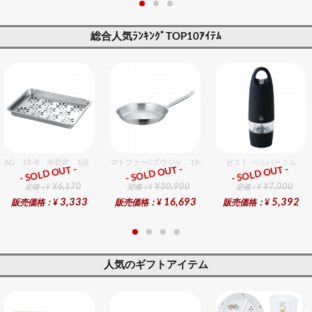
総合人気ﾗﾝｷﾝｸﾞTOP10ｱｲﾃﾑ
AG 18−8 水切盆 1段 大 パイプホース無
マトファー/ブウジャ 18-10 フライパン 28cm 電磁
ゼスト ペッパーミル
- SOLD OUT -
- SOLD OUT -
- SOLD OUT -
総合ﾗﾝｷﾝｸﾞ
総合ﾗﾝｷﾝｸﾞ
総合ﾗﾝｷﾝｸﾞ
¥6,170
¥30,900
¥7,000
定価：¥
定価：¥
定価：¥
3,333
16,693
5,392
販売価格：¥
販売価格：¥
販売価格：¥
人気のギフトアイテム