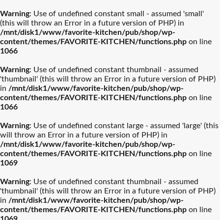
Warning
: Use of undefined constant small - assumed 'small'
(this will throw an Error in a future version of PHP) in
/mnt/disk1/www/favorite-kitchen/pub/shop/wp-
content/themes/FAVORITE-KITCHEN/functions.php
on line
1066
ル・クルーゼ
ティファール
Warning
: Use of undefined constant thumbnail - assumed
'thumbnail' (this will throw an Error in a future version of PHP)
ストウブ
カネスズセラミックス
in
/mnt/disk1/www/favorite-kitchen/pub/shop/wp-
content/themes/FAVORITE-KITCHEN/functions.php
on line
1066
柳宗理
南部鉄器
Warning
: Use of undefined constant large - assumed 'large' (this
will throw an Error in a future version of PHP) in
/mnt/disk1/www/favorite-kitchen/pub/shop/wp-
ビクトリノックス
イッタラ
content/themes/FAVORITE-KITCHEN/functions.php
on line
1069
結婚披露宴【引き出物】お
結婚祝おおすめギフト
バカラ
アラビア
Warning
: Use of undefined constant thumbnail - assumed
すすめギフト
'thumbnail' (this will throw an Error in a future version of PHP)
in
/mnt/disk1/www/favorite-kitchen/pub/shop/wp-
プレート・器人気
カトラリー人気ル
出産祝おすすめギフト
カメヤマ
新築祝おすすめギフト
ルミナラ
content/themes/FAVORITE-KITCHEN/functions.php
on line
ランキング
ランキング
1069