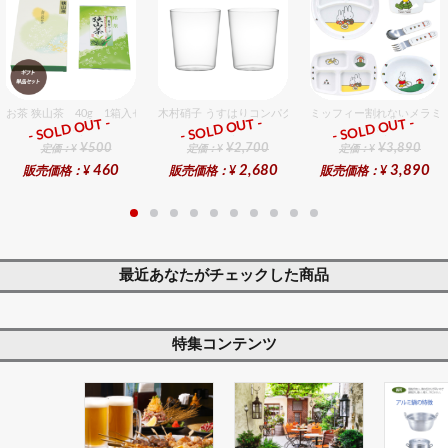
お茶 狭山茶 40g 1箱入セット
木村硝子 うすはりコンパクト270cc オールドグラスギフ
ミッフィー割れないメラミ
- SOLD OUT -
- SOLD OUT -
- SOLD OUT -
ギフト
ギフト
ギフト
¥500
¥2,700
¥3,890
定価：¥
定価：¥
定価：¥
460
2,680
3,890
販売価格：¥
販売価格：¥
販売価格：¥
最近あなたがチェックした商品
特集コンテンツ