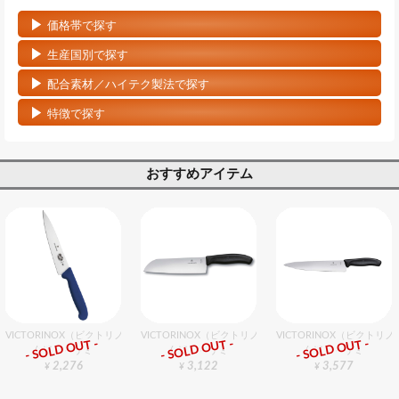
価格帯で探す
生産国別で探す
配合素材／ハイテク製法で探す
特徴で探す
おすすめアイテム
VICTORINOX（ビクトリノックス） ペティナイフ BL 15cm
VICTORINOX（ビクトリノックス） 三徳包丁 17cm
VICTORINOX（ビクトリ
- SOLD OUT -
- SOLD OUT -
- SOLD OUT -
包丁・ハサミ
包丁・ハサミ
包丁・ハサミ
2,276
3,122
3,577
¥
¥
¥