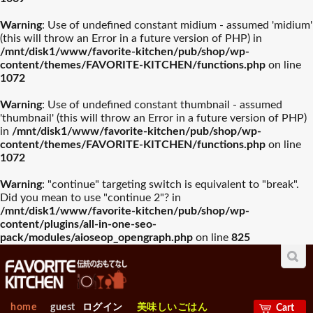
入園・入学祝おすすめギフ
Warning
: Use of undefined constant midium - assumed 'midium'
誕生日祝おすすめギフト
山崎実業
木村硝子店
ト
(this will throw an Error in a future version of PHP) in
/mnt/disk1/www/favorite-kitchen/pub/shop/wp-
グラスバリエ人気
ワイン・バー用品
content/themes/FAVORITE-KITCHEN/functions.php
on line
ランキング
人気ランキング
お中元おすすめギフト
ワサラ
お歳暮おすすめギフト
Arc International
1072
プレート･器
カトラリー
Warning
: Use of undefined constant thumbnail - assumed
母の日おすすめギフト
Anchor Hocking
父の日おすすめギフト
EBM
'thumbnail' (this will throw an Error in a future version of PHP)
in
/mnt/disk1/www/favorite-kitchen/pub/shop/wp-
容器類人気ランキ
包丁・ハサミ人気
グラスバリエ
ワイン・バー用品
ング
ランキング
content/themes/FAVORITE-KITCHEN/functions.php
on line
ビジネス・昇進祝おすすめ
1072
Borgonovo
退職祝おすすめギフト
Bormioli Rocco
ギフト
Warning
: "continue" targeting switch is equivalent to "break".
Did you mean to use "continue 2"? in
容器類
包丁・ハサミ
VETRI DELLE VENEZIE
賀寿祝おすすめギフト
敬老の日おすすめギフト
Durobor
フライパン・鍋人
卓上＆調理小物人
/mnt/disk1/www/favorite-kitchen/pub/shop/wp-
気ランキング
気ランニング
content/plugins/all-in-one-seo-
pack/modules/aioseop_opengraph.php
on line
825
お見舞いおすすめギフト
Chelf＆Sommelier
新築内祝おすすめギフト
Libbey
フライパン・鍋
卓上＆調理小物
製菓・ベ-カリ-用品
調理機械人気ラン
出産【内祝い】おすすめギ
新築【内祝い】おすすめギ
Bormioli Luigi
RIEDEL
人気ランキング
キング
フト
フト
home
guest
ログイン
美味しいごはん
Cart