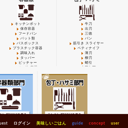
 in
/mnt/disk1/www/favorite-kitchen/pub/shop/wp-
on of PHP) in
/mnt/disk1/www/favorite-
キッチンポット
牛刀
保存容器
出刃
フードパン
三徳
バット類
パン
in
/mnt/disk1/www/favorite-kitchen/pub/shop/wp-
バスボックス
筋引き スライサー
プラスチック容器
ペティナイフ
調味入れ
薄刃
on of PHP) in
/mnt/disk1/www/favorite-
タッパー
柳刃
ピッチャー
蛸引
その他-容器
中華包丁
その他-包丁
PHP) in
/mnt/disk1/www/favorite-
二次加
砥石
その他-ハサミ類
ジャン
マナ板類
on of PHP) in
/mnt/disk1/www/favorite-
ガンジ
整理＆店舗用品
ギフト
ソフト
www/favorite-kitchen/pub/shop/wp-
タイガ
ナチュ
キッチン収納
～4,999円
シンク周り
5,000円～9,999円
uest
ログイン
美味しいごはん
guide
concept
user
バキュ
ラック
10,000円～14,999円