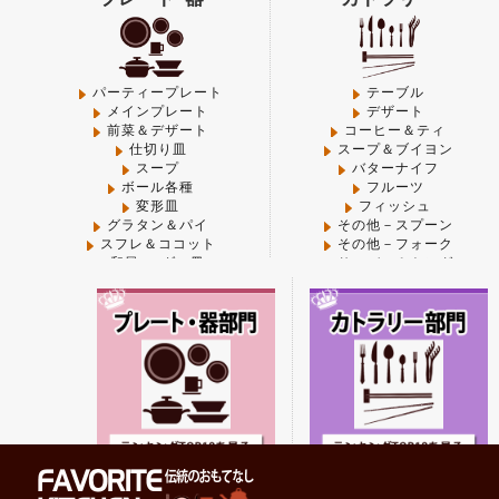
Warning
: Use of undefined constant small - assumed 'sma
content/themes/FAVORITE-KITCHEN/functions.php
on
Warning
: Use of undefined constant thumbnail - assumed
パーティープレート
テーブル
メインプレート
デザート
kitchen/pub/shop/wp-content/themes/FAVORITE-KIT
前菜＆デザート
コーヒー＆ティ
仕切り皿
スープ＆ブイヨン
Warning
: Use of undefined constant large - assumed 'lar
スープ
バターナイフ
content/themes/FAVORITE-KITCHEN/functions.php
on
ボール各種
フルーツ
変形皿
フィッシュ
Warning
: Use of undefined constant thumbnail - assumed
グラタン＆パイ
その他－スプーン
kitchen/pub/shop/wp-content/themes/FAVORITE-KIT
スフレ＆ココット
その他－フォーク
和風･モダン皿
サーバー＆トング
中華
箸・箸置き
Warning
: Use of undefined constant midium - assumed 'm
コーヒー＆ティ
木製
kitchen/pub/shop/wp-content/themes/FAVORITE-KIT
プラスチック各種
中華
その他-器
その他-カトラリー
Warning
: Use of undefined constant thumbnail - assumed
フライパン･鍋
卓上＆調理小物
kitchen/pub/shop/wp-content/themes/FAVORITE-KIT
Warning
: "continue" targeting switch is equivalent to "
content/plugins/all-in-one-seo-pack/modules/aioseop
フライパン
ペッパー＆ソルトミル
グリルパン
調味料類
寸胴鍋
カスター各種