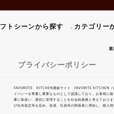
マフィンマドレーヌ型
電子レンジ・オーブン
タルト型･リング･パイ皿
パスタマシン
エンゼルケーキ型
ホットプレート
食パン型
ポット・ケトル
ペストリーバック
コーピーメーカー
フトシーンから探す
カテゴリー
口金・回転台
はかり・タイマー
クッキー型
アイスクリームマシン
抜型・流し型
かき氷機など
バスケット・ハケ
生地こね機
ケーキ用スパチュラ
その他-調理器
その他-ベーカリー用品
業務用
プライバシーポリシー
FAVOROTE KITCHEN通販サイト FAVORITE KIT
イバシーを尊重し重要なものとして認識しており、お客様に個
重に取扱い、適切に管理することを社会的責務と考えておりま
び社内規定等を定め、役員、社員等の関係者に周知し、個人情