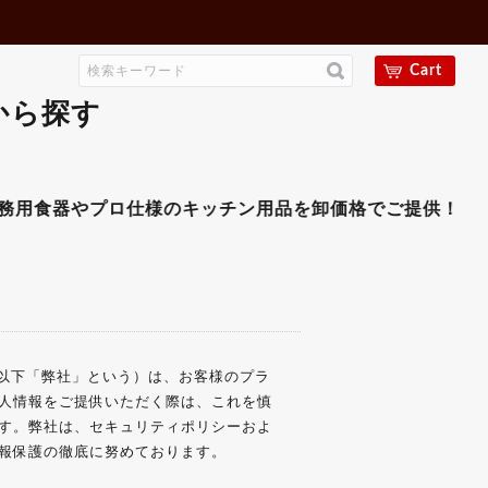
ワゴン
15,000円～19,999円
ゴミ箱各種
20,000円～24,999円
ユニフォーム
25,000円～29,999円
Cart
のぼり・吊下げ旗
30,000円以上
のれん・提灯
から探す
オープンプレート
メニューブック
伝票ホルダー
その他-整理用品
その他-店舗用品
食器やプロ仕様のキッチン用品を卸価格でご提供！！ギフト
CHEN（以下「弊社」という）は、お客様のプラ
人情報をご提供いただく際は、これを慎
す。弊社は、セキュリティポリシーおよ
報保護の徹底に努めております。