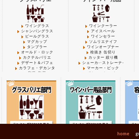
ll' (this will throw an Error in a future version of PHP)
 line
1066
 'thumbnail' (this will throw an Error in a future versi
ワイングラス
ワインクーラー
シャンパングラス
アイスペール
CHEN/functions.php
on line
1066
ビールグラス
ワインセラー
マグカップ
ソムリエナイフ
ge' (this will throw an Error in a future version of PHP) 
タンブラー
ワインオープナー
 line
1069
オールド・ロック
栓抜き 缶切り
カクテルバリエ
カッター 絞り機
 'thumbnail' (this will throw an Error in a future versi
デザート＆パフェ
シェーカ-･ストレーナ-
CHEN/functions.php
on line
1069
カラフェ・デカンタ
マーカー・ピック
和風･陶器
ボトルストッパー
キャニスター
マドラー
idium' (this will throw an Error in a future version of 
その他-グラス
その他－バー用品
CHEN/functions.php
on line
1072
 'thumbnail' (this will throw an Error in a future versi
製菓･ベ-カ-リ-
調理機械
CHEN/functions.php
on line
1072
break". Did you mean to use "continue 2"? in
/mnt/disk1/
_opengraph.php
on line
825
デコレーション型
フードプロセッサー
パウンド型
ミキサー＆ジューサー
home
g
シフォン型
炊飯器・ジャー