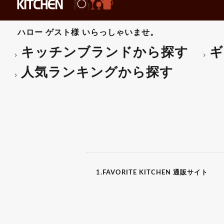
雪平鍋
ボール・ザル
片手鍋
裏漉し・スープ漉し
圧力鍋
メジャーカップ
ハロー
ゲスト様
いらっしゃいませ。
鉄鍋
デイスペンサ-･ボトル類
中華鍋
ピーラー類
キッチンブランドから探す
ギ
キャセロール鍋
マッシャー・グレーター
土鍋
ヘラ・スパチュラ
タジン鍋
ターナー・泡立
人気ランキングから探す
ミトン
レードル各種
その他-鍋用品
灰皿・キャンドル
その他-卓上・調理小物
all brands
1.FAVORITE KITCHEN 通販サイト