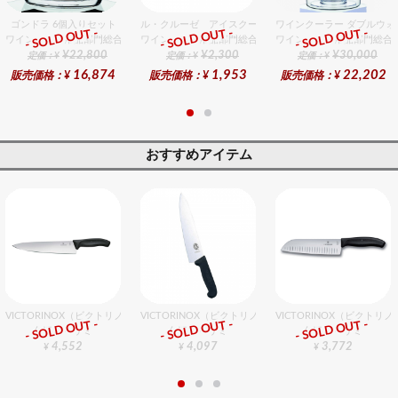
ゴンドラ 6個入りセット
ル・クルーゼ アイスクーラースリーブ チェリーレッド
ワインクーラー ダブルウォ
- SOLD OUT -
- SOLD OUT -
- SOLD OUT -
ワイン・バー用品部門総合ﾗﾝｷﾝｸﾞ
ワイン・バー用品部門総合ﾗﾝｷﾝｸﾞ
ワイン・バー用品部門総合ﾗﾝ
¥22,800
¥2,300
¥30,000
定価：¥
定価：¥
定価：¥
16,874
1,953
22,202
販売価格：¥
販売価格：¥
販売価格：¥
おすすめアイテム
VICTORINOX（ビクトリノックス） ラージシェフナイフ 25cm
VICTORINOX（ビクトリノックス） プロフェッショナル 
VICTORINOX（ビクトリ
- SOLD OUT -
- SOLD OUT -
- SOLD OUT -
包丁・ハサミ
包丁・ハサミ
包丁・ハサミ
4,552
4,097
3,772
¥
¥
¥