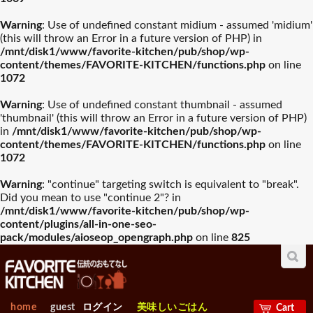
入園・入学祝おすすめギフ
Warning
: Use of undefined constant midium - assumed 'midium'
誕生日祝おすすめギフト
山崎実業
木村硝子店
ト
(this will throw an Error in a future version of PHP) in
/mnt/disk1/www/favorite-kitchen/pub/shop/wp-
グラスバリエ人気
ワイン・バー用品
content/themes/FAVORITE-KITCHEN/functions.php
on line
ランキング
人気ランキング
お中元おすすめギフト
ワサラ
お歳暮おすすめギフト
Arc International
1072
プレート･器
カトラリー
Warning
: Use of undefined constant thumbnail - assumed
母の日おすすめギフト
Anchor Hocking
父の日おすすめギフト
EBM
'thumbnail' (this will throw an Error in a future version of PHP)
in
/mnt/disk1/www/favorite-kitchen/pub/shop/wp-
容器類人気ランキ
包丁・ハサミ人気
グラスバリエ
ワイン・バー用品
ング
ランキング
content/themes/FAVORITE-KITCHEN/functions.php
on line
ビジネス・昇進祝おすすめ
1072
Borgonovo
退職祝おすすめギフト
Bormioli Rocco
all ワイン・バー用品
ギフト
Warning
: "continue" targeting switch is equivalent to "break".
ワインクーラー
Did you mean to use "continue 2"? in
容器類
包丁・ハサミ
VETRI DELLE VENEZIE
賀寿祝おすすめギフト
敬老の日おすすめギフト
Durobor
フライパン・鍋人
卓上＆調理小物人
アイスペール
/mnt/disk1/www/favorite-kitchen/pub/shop/wp-
気ランキング
気ランニング
content/plugins/all-in-one-seo-
ワインセラー
pack/modules/aioseop_opengraph.php
on line
825
お見舞いおすすめギフト
Chelf＆Sommelier
新築内祝おすすめギフト
Libbey
ソムリエナイフ
フライパン・鍋
卓上＆調理小物
ワインオープナー
製菓・ベ-カリ-用品
調理機械人気ラン
出産【内祝い】おすすめギ
新築【内祝い】おすすめギ
Bormioli Luigi
RIEDEL
人気ランキング
キング
フト
栓抜き 缶切り
フト
home
guest
ログイン
美味しいごはん
Cart