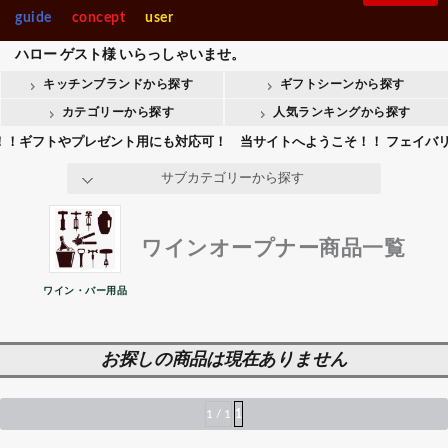
製菓・ベ-カ-リー
調理機械
カッター 絞り機
guide
concept
user
入園・入学【内祝】おすす
快気【内祝い】おすすめギ
Stolzle Lausitz
SPIEGELAU
めギフト
フト
シェーカー・ストレーナー
ハロー
ゲスト様
いらっしゃいませ。
整理＆店舗用品人
ギフト商品人気ラ
マーカー・ピック
気ランキング
ンキング
キッチンブランドから探す
ギフトシーンから探す
整理＆店舗用品
ギフト
会葬御礼用おすすめギフト
Crystal Darques
お香典返しおすすめギフト
ボトルストッパー
カテゴリーから探す
人気ランキングから探す
マドラー
フトやプレゼント用にも対応可！ 当サイトへようこそ！！ フェイバリット
all brands
その他－バー用品
サブカテゴリーから探す
ワインオープナー商品一覧
ワイン・バー用品
お探しの商品は現在ありません
1 / 1
1