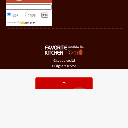
登録
削除
powered by
©scoop.co.ltd
all right reserved