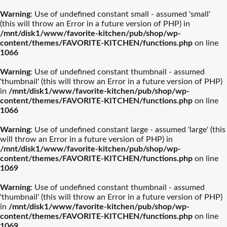
Warning
: Use of undefined constant small - assumed 'small'
(this will throw an Error in a future version of PHP) in
/mnt/disk1/www/favorite-kitchen/pub/shop/wp-
content/themes/FAVORITE-KITCHEN/functions.php
on line
1066
ル・クルーゼ
ティファール
Warning
: Use of undefined constant thumbnail - assumed
'thumbnail' (this will throw an Error in a future version of PHP)
ストウブ
カネスズセラミックス
in
/mnt/disk1/www/favorite-kitchen/pub/shop/wp-
content/themes/FAVORITE-KITCHEN/functions.php
on line
1066
柳宗理
南部鉄器
Warning
: Use of undefined constant large - assumed 'large' (this
will throw an Error in a future version of PHP) in
/mnt/disk1/www/favorite-kitchen/pub/shop/wp-
ビクトリノックス
イッタラ
content/themes/FAVORITE-KITCHEN/functions.php
on line
1069
結婚披露宴【引き出物】お
結婚祝おおすめギフト
バカラ
アラビア
Warning
: Use of undefined constant thumbnail - assumed
すすめギフト
'thumbnail' (this will throw an Error in a future version of PHP)
in
/mnt/disk1/www/favorite-kitchen/pub/shop/wp-
プレート・器人気
カトラリー人気ル
出産祝おすすめギフト
カメヤマ
新築祝おすすめギフト
ルミナラ
content/themes/FAVORITE-KITCHEN/functions.php
on line
ランキング
ランキング
1069