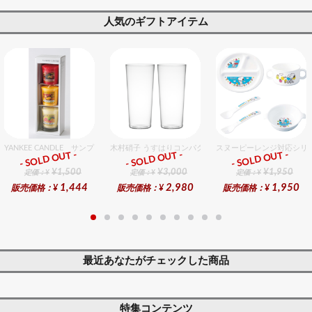
人気のギフトアイテム
YANKEE CANDLE サンプラー3個・ホルダーセット フルーツ
木村硝子 うすはりコンパクト380cc ゾンビグラスギフト
スヌーピーレンジ対応シリ
- SOLD OUT -
- SOLD OUT -
- SOLD OUT -
ギフト
ギフト
ギフト
¥1,500
¥3,000
¥1,950
定価：¥
定価：¥
定価：¥
1,444
2,980
1,950
販売価格：¥
販売価格：¥
販売価格：¥
最近あなたがチェックした商品
特集コンテンツ