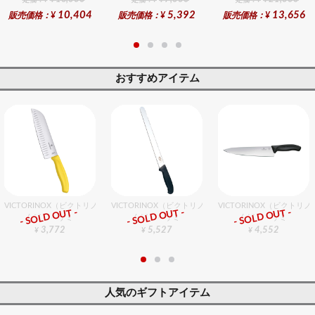
定価：¥
定価：¥
定価：¥
10,404
5,392
13,656
販売価格：¥
販売価格：¥
販売価格：¥
おすすめアイテム
VICTORINOX（ビクトリノックス） ＦＣ三徳包丁プラス イエロー
VICTORINOX（ビクトリノックス） サーモンナイフ 30c
VICTORINOX（ビクトリ
- SOLD OUT -
- SOLD OUT -
- SOLD OUT -
包丁・ハサミ
包丁・ハサミ
包丁・ハサミ
3,772
5,527
4,552
¥
¥
¥
人気のギフトアイテム