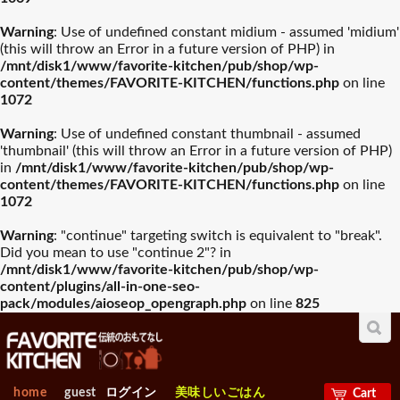
オランダ製
入園・入学祝おすすめギフ
Warning
: Use of undefined constant midium - assumed 'midium'
誕生日祝おすすめギフト
山崎実業
木村硝子店
デンマーク製
ト
(this will throw an Error in a future version of PHP) in
/mnt/disk1/www/favorite-kitchen/pub/shop/wp-
オーストリア製
グラスバリエ人気
ワイン・バー用品
content/themes/FAVORITE-KITCHEN/functions.php
on line
ランキング
人気ランキング
お中元おすすめギフト
ワサラ
お歳暮おすすめギフト
Arc International
スイス製
1072
プレート･器
カトラリー
ベルギー製
Warning
: Use of undefined constant thumbnail - assumed
母の日おすすめギフト
Anchor Hocking
父の日おすすめギフト
EBM
'thumbnail' (this will throw an Error in a future version of PHP)
チェコ製
in
/mnt/disk1/www/favorite-kitchen/pub/shop/wp-
容器類人気ランキ
包丁・ハサミ人気
グラスバリエ
スロバキア製
ワイン・バー用品
ング
ランキング
content/themes/FAVORITE-KITCHEN/functions.php
on line
ビジネス・昇進祝おすすめ
1072
Borgonovo
退職祝おすすめギフト
Bormioli Rocco
EU製
ギフト
Warning
: "continue" targeting switch is equivalent to "break".
アメリカ製
Did you mean to use "continue 2"? in
容器類
包丁・ハサミ
VETRI DELLE VENEZIE
賀寿祝おすすめギフト
敬老の日おすすめギフト
Durobor
フライパン・鍋人
卓上＆調理小物人
カナダ製
/mnt/disk1/www/favorite-kitchen/pub/shop/wp-
気ランキング
気ランニング
content/plugins/all-in-one-seo-
メキシコ製
pack/modules/aioseop_opengraph.php
on line
825
お見舞いおすすめギフト
Chelf＆Sommelier
新築内祝おすすめギフト
Libbey
ロシア製
フライパン・鍋
卓上＆調理小物
台湾製
製菓・ベ-カリ-用品
調理機械人気ラン
出産【内祝い】おすすめギ
新築【内祝い】おすすめギ
Bormioli Luigi
RIEDEL
人気ランキング
キング
フト
中国製
フト
home
guest
ログイン
美味しいごはん
Cart