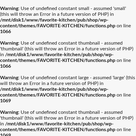
Warning
: Use of undefined constant small - assumed 'small'
(this will throw an Error in a future version of PHP) in
/mnt/disk1/www/favorite-kitchen/pub/shop/wp-
content/themes/FAVORITE-KITCHEN/functions.php
on line
1066
ル・クルーゼ
ティファール
Warning
: Use of undefined constant thumbnail - assumed
'thumbnail' (this will throw an Error in a future version of PHP)
ストウブ
カネスズセラミックス
in
/mnt/disk1/www/favorite-kitchen/pub/shop/wp-
content/themes/FAVORITE-KITCHEN/functions.php
on line
1066
柳宗理
南部鉄器
Warning
: Use of undefined constant large - assumed 'large' (this
日本製
will throw an Error in a future version of PHP) in
/mnt/disk1/www/favorite-kitchen/pub/shop/wp-
ドイツ製
ビクトリノックス
イッタラ
content/themes/FAVORITE-KITCHEN/functions.php
on line
イタリア製
1069
結婚披露宴【引き出物】お
結婚祝おおすめギフト
バカラ
フランス製
アラビア
Warning
: Use of undefined constant thumbnail - assumed
すすめギフト
'thumbnail' (this will throw an Error in a future version of PHP)
トルコ製
in
/mnt/disk1/www/favorite-kitchen/pub/shop/wp-
プレート・器人気
カトラリー人気ル
出産祝おすすめギフト
カメヤマ
新築祝おすすめギフト
ルミナラ
content/themes/FAVORITE-KITCHEN/functions.php
スペイン製
on line
ランキング
ランキング
1069