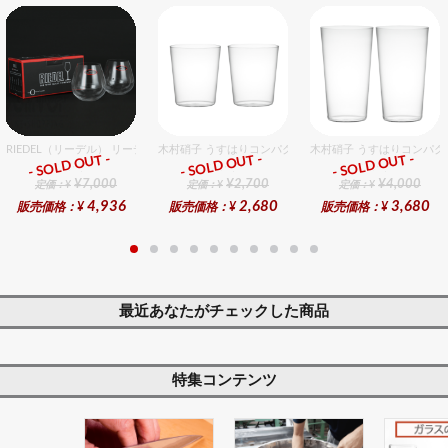
RIEDEL（リーデル） リーデル オー 0 カベルネ 2個入りセット
木村硝子 うすはりコンパクト270cc オールドグラスギフ
木村硝子 うすはりコンパク
- SOLD OUT -
- SOLD OUT -
- SOLD OUT -
ギフト
ギフト
ギフト
¥7,000
¥2,700
¥4,000
定価：¥
定価：¥
定価：¥
4,936
2,680
3,680
販売価格：¥
販売価格：¥
販売価格：¥
最近あなたがチェックした商品
特集コンテンツ