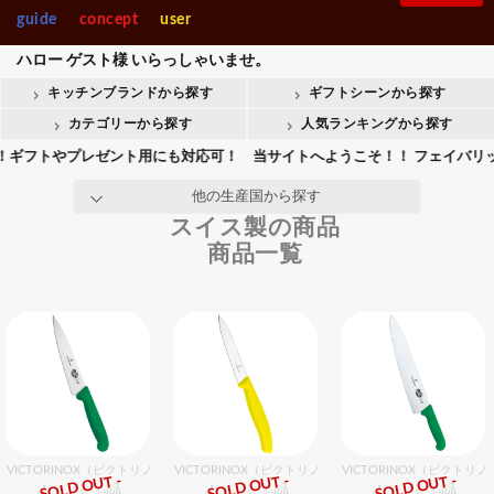
製菓・ベ-カ-リー
調理機械
ベトナム製
guide
concept
user
入園・入学【内祝】おすす
快気【内祝い】おすすめギ
Stolzle Lausitz
SPIEGELAU
めギフト
フト
タイ製
ハロー
ゲスト様
いらっしゃいませ。
整理＆店舗用品人
ギフト商品人気ラ
韓国製
気ランキング
ンキング
キッチンブランドから探す
ギフトシーンから探す
整理＆店舗用品
ギフト
会葬御礼用おすすめギフト
Crystal Darques
お香典返しおすすめギフト
フィンランド製
カテゴリーから探す
人気ランキングから探す
インドネシア製
トやプレゼント用にも対応可！ 当サイトへようこそ！！ フェイバリットキ
all brands
マレーシア製
他の生産国から探す
スイス製の商品
商品一覧
VICTORINOX（ビクトリノックス） ペティナイフ gN 15cm
VICTORINOX（ビクトリノックス） ペティーナイフ YL 
VICTORINOX（ビクトリ
- SOLD OUT -
- SOLD OUT -
- SOLD OUT -
スイス製の商品
スイス製の商品
スイス製の商品