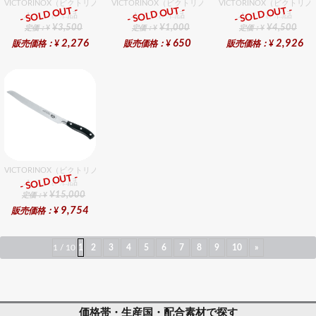
VICTORINOX（ビクトリノックス） ペティナイフ WH 15cm
VICTORINOX（ビクトリノックス） ペティーナイフ gN 
VICTORINOX（ビクトリ
- SOLD OUT -
- SOLD OUT -
- SOLD OUT -
スイス製の商品
スイス製の商品
スイス製の商品
¥3,500
¥1,000
¥4,500
定価：¥
定価：¥
定価：¥
2,276
650
2,926
販売価格：¥
販売価格：¥
販売価格：¥
VICTORINOX（ビクトリノックス） ブレッドナイフ
- SOLD OUT -
スイス製の商品
¥15,000
定価：¥
9,754
販売価格：¥
1 / 10
1
2
3
4
5
6
7
8
9
10
»
価格帯・生産国・配合素材で探す