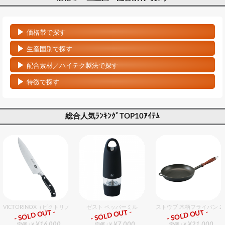
価格帯で探す
生産国別で探す
配合素材／ハイテク製法で探す
特徴で探す
総合人気ﾗﾝｷﾝｸﾞTOP10ｱｲﾃﾑ
VICTORINOX（ビクトリノックス） シェフナイフ 20cm
ゼスト ペッパーミル
ストウブ 木柄フライパン 28
- SOLD OUT -
- SOLD OUT -
- SOLD OUT -
総合ﾗﾝｷﾝｸﾞ
総合ﾗﾝｷﾝｸﾞ
総合ﾗﾝｷﾝｸﾞ
¥16,000
¥7,000
¥21,000