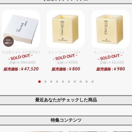
今治産タオル 今治産羽衣ギフトバスタオル 24個入セット
キューブキャンドルM
キューブキャンドルL
- SOLD OUT -
- SOLD OUT -
- SOLD OUT -
ギフト
ギフト
ギフト
¥84,000
¥900
¥1,100
定価：¥
定価：¥
定価：¥
47,520
800
980
販売価格：¥
販売価格：¥
販売価格：¥
最近あなたがチェックした商品
特集コンテンツ