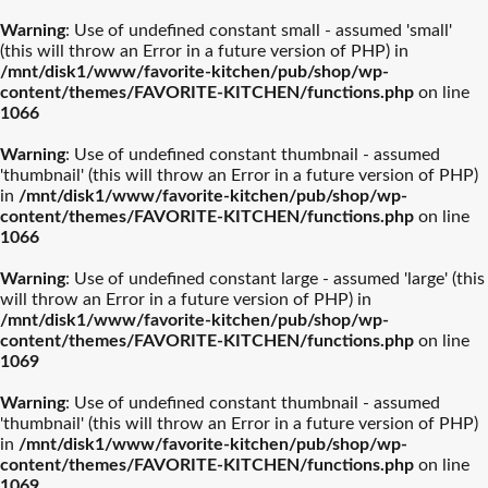
Warning
: Use of undefined constant small - assumed 'small'
(this will throw an Error in a future version of PHP) in
/mnt/disk1/www/favorite-kitchen/pub/shop/wp-
content/themes/FAVORITE-KITCHEN/functions.php
on line
1066
ル・クルーゼ
ティファール
Warning
: Use of undefined constant thumbnail - assumed
'thumbnail' (this will throw an Error in a future version of PHP)
ストウブ
カネスズセラミックス
in
/mnt/disk1/www/favorite-kitchen/pub/shop/wp-
content/themes/FAVORITE-KITCHEN/functions.php
on line
1066
柳宗理
南部鉄器
Warning
: Use of undefined constant large - assumed 'large' (this
will throw an Error in a future version of PHP) in
/mnt/disk1/www/favorite-kitchen/pub/shop/wp-
ビクトリノックス
イッタラ
content/themes/FAVORITE-KITCHEN/functions.php
on line
1069
結婚披露宴【引き出物】お
結婚祝おおすめギフト
バカラ
アラビア
Warning
: Use of undefined constant thumbnail - assumed
すすめギフト
'thumbnail' (this will throw an Error in a future version of PHP)
in
/mnt/disk1/www/favorite-kitchen/pub/shop/wp-
プレート・器人気
カトラリー人気ル
出産祝おすすめギフト
カメヤマ
新築祝おすすめギフト
ルミナラ
content/themes/FAVORITE-KITCHEN/functions.php
on line
ランキング
ランキング
1069