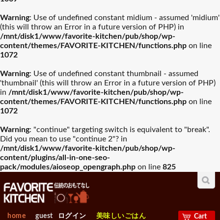
入園・入学祝おすすめギフ
Warning
: Use of undefined constant midium - assumed 'midium'
誕生日祝おすすめギフト
山崎実業
木村硝子店
ト
(this will throw an Error in a future version of PHP) in
/mnt/disk1/www/favorite-kitchen/pub/shop/wp-
グラスバリエ人気
ワイン・バー用品
content/themes/FAVORITE-KITCHEN/functions.php
on line
ランキング
人気ランキング
お中元おすすめギフト
ワサラ
お歳暮おすすめギフト
Arc International
1072
プレート･器
カトラリー
Warning
: Use of undefined constant thumbnail - assumed
母の日おすすめギフト
Anchor Hocking
父の日おすすめギフト
EBM
'thumbnail' (this will throw an Error in a future version of PHP)
in
/mnt/disk1/www/favorite-kitchen/pub/shop/wp-
容器類人気ランキ
包丁・ハサミ人気
グラスバリエ
all 調理機械
ワイン・バー用品
ング
ランキング
content/themes/FAVORITE-KITCHEN/functions.php
on line
ビジネス・昇進祝おすすめ
1072
Borgonovo
退職祝おすすめギフト
Bormioli Rocco
フードプロセッサー
ギフト
Warning
: "continue" targeting switch is equivalent to "break".
ミキサー＆ジューサー
Did you mean to use "continue 2"? in
容器類
包丁・ハサミ
VETRI DELLE VENEZIE
賀寿祝おすすめギフト
敬老の日おすすめギフト
Durobor
フライパン・鍋人
卓上＆調理小物人
炊飯器・ジャー
/mnt/disk1/www/favorite-kitchen/pub/shop/wp-
気ランキング
気ランニング
content/plugins/all-in-one-seo-
電子レンジ・オーブン
pack/modules/aioseop_opengraph.php
on line
825
お見舞いおすすめギフト
Chelf＆Sommelier
新築内祝おすすめギフト
Libbey
パスタマシン
フライパン・鍋
卓上＆調理小物
ホットプレート
製菓・ベ-カリ-用品
調理機械人気ラン
出産【内祝い】おすすめギ
新築【内祝い】おすすめギ
Bormioli Luigi
RIEDEL
人気ランキング
キング
フト
ポット・ケトル
フト
home
guest
ログイン
美味しいごはん
Cart