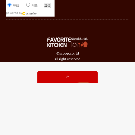
登録
削除
powered by
©scoop.co.ltd
all right reserved