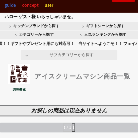
製菓・ベ-カ-リー
調理機械
コーピーメーカー
guide
concept
user
入園・入学【内祝】おすす
快気【内祝い】おすすめギ
Stolzle Lausitz
SPIEGELAU
めギフト
フト
はかり・タイマー
ハロー
ゲスト様
いらっしゃいませ。
整理＆店舗用品人
ギフト商品人気ラ
アイスクリームマシン
気ランキング
ンキング
キッチンブランドから探す
ギフトシーンから探す
整理＆店舗用品
ギフト
会葬御礼用おすすめギフト
Crystal Darques
お香典返しおすすめギフト
かき氷機など
カテゴリーから探す
人気ランキングから探す
生地こね機
！ギフトやプレゼント用にも対応可！ 当サイトへようこそ！！ フェイバリッ
all brands
その他-調理器
サブカテゴリーから探す
アイスクリームマシン商品一覧
調理機械
お探しの商品は現在ありません
1 / 1
1