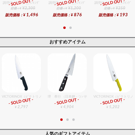
- SOLD OUT -
- SOLD OUT -
- SOLD OUT -
調理機械部門総合ﾗﾝｷﾝｸﾞ
調理機械部門総合ﾗﾝｷﾝｸﾞ
調理機械部門総合ﾗﾝｷﾝｸﾞ
¥2,300
¥1,200
¥250
定価：¥
定価：¥
定価：¥
1,496
876
193
販売価格：¥
販売価格：¥
販売価格：¥
おすすめアイテム
VICTORINOX（ビクトリノックス） プロフェッショナル 牛刀 19cm
堺 孝行 （日本鋼・ツバ付）サバキ 15cm 東型
VICTORINOX（ビクトリ
- SOLD OUT -
- SOLD OUT -
- SOLD OUT -
包丁・ハサミ
包丁・ハサミ
包丁・ハサミ
2,797
4,904
5,202
¥
¥
¥
人気のギフトアイテム