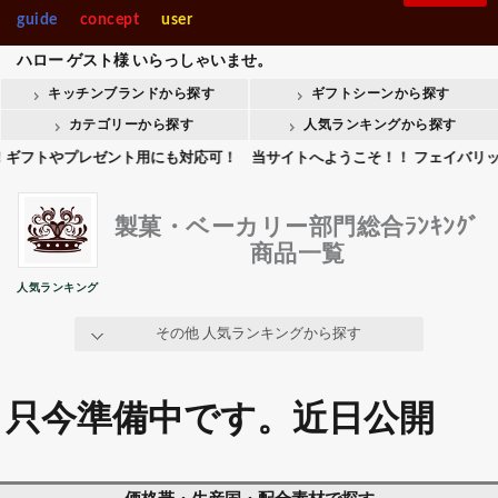
guide
concept
user
包丁･ハサミ部門総合ﾗﾝｷﾝﾝｸﾞ
ハロー
ゲスト様
いらっしゃいませ。
フライパン・鍋部門総合ﾗﾝｷﾝｸﾞ
キッチンブランドから探す
ギフトシーンから探す
卓上＆調理小物部門総合ﾗﾝｷﾝｸﾞ
カテゴリーから探す
人気ランキングから探す
製菓・ベーカリー部門総合ﾗﾝｷﾝｸﾞ
やプレゼント用にも対応可！ 当サイトへようこそ！！ フェイバリットキッ
調理機械部門総合ﾗﾝｷﾝｸﾞ
整理＆店舗用品部門総合ﾗﾝｷﾝｸﾞ
製菓・ベーカリー部門総合ﾗﾝｷﾝｸﾞ
ギフト部門総合ﾗﾝｷﾝｸﾞ
商品一覧
人気ランキング
その他 人気ランキングから探す
只今準備中です。近日公開