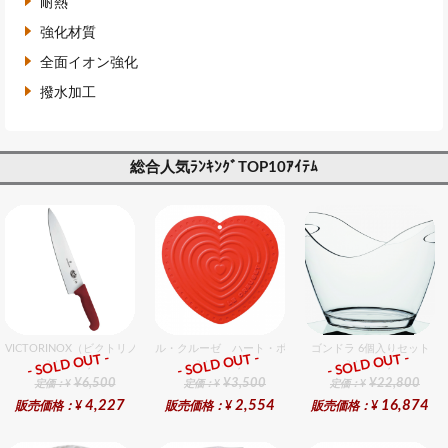
耐熱
強化材質
全面イオン強化
撥水加工
総合人気ﾗﾝｷﾝｸﾞTOP10ｱｲﾃﾑ
VICTORINOX（ビクトリノックス） シェフナイフ（牛刀）RD 25cm
ル・クルーゼ ハート・ポット・ホルダー チェリーレッ
ゴンドラ 6個入りセット
- SOLD OUT -
- SOLD OUT -
- SOLD OUT -
総合ﾗﾝｷﾝｸﾞ
総合ﾗﾝｷﾝｸﾞ
総合ﾗﾝｷﾝｸﾞ
¥6,500
¥3,500
¥22,800
定価：¥
定価：¥
定価：¥
4,227
2,554
16,874
販売価格：¥
販売価格：¥
販売価格：¥