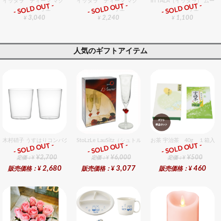
イッタラ ティーマ マグ 400cc セラドングリーン
イッタラ ティーマ マグ 300cc ブラック
IITTALA（イッタラ） ム
- SOLD OUT -
- SOLD OUT -
- SOLD OUT -
グラスバリエ
グラスバリエ
グラスバリエ
3,040
2,240
1,100
¥
¥
¥
人気のギフトアイテム
木村硝子 うすはりコンパクト270cc オールドグラスギフトセット（2個入り）
StoLzLe LauSitz（シュトルツル ラウンジッツ） アモー
お茶 宇治茶 40g １箱入
- SOLD OUT -
- SOLD OUT -
- SOLD OUT -
ギフト
ギフト
ギフト
¥2,700
¥6,000
¥500
定価：¥
定価：¥
定価：¥
2,680
3,077
460
販売価格：¥
販売価格：¥
販売価格：¥