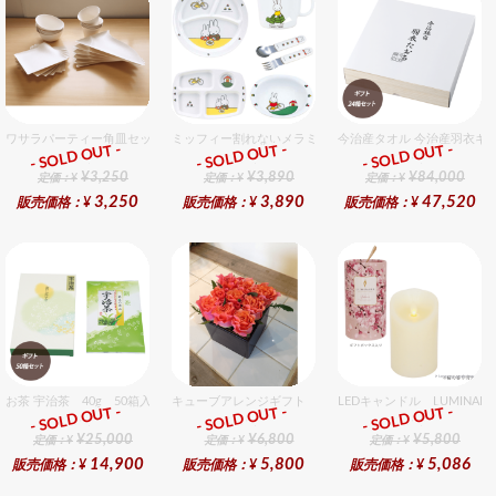
ワサラパーティー角皿セット 4種6個入りセット
ミッフィー割れないメラミン食器セット セット販売商品で
今治産タオル 今治産羽衣ギ
- SOLD OUT -
- SOLD OUT -
- SOLD OUT -
ギフト
ギフト
ギフト
¥3,250
¥3,890
¥84,000
定価：¥
定価：¥
定価：¥
3,250
3,890
47,520
販売価格：¥
販売価格：¥
販売価格：¥
お茶 宇治茶 40g 50箱入セット 50個入りセット
キューブアレンジギフト オレンジ
LEDキャンドル LUMINA
- SOLD OUT -
- SOLD OUT -
- SOLD OUT -
ギフト
ギフト
ギフト
¥25,000
¥6,800
¥5,800
定価：¥
定価：¥
定価：¥
14,900
5,800
5,086
販売価格：¥
販売価格：¥
販売価格：¥