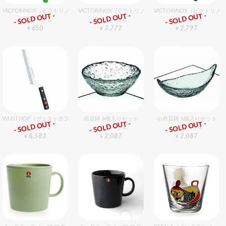
VICTORINOX（ビクトリノックス） トマト・ベジタブルナイフ gN 11cm
VICTORINOX（ビクトリノックス） 三徳包丁プラス 17c
VICTORINOX（ビクトリノ
- SOLD OUT -
- SOLD OUT -
- SOLD OUT -
包丁・ハサミ
包丁・ハサミ
包丁・ハサミ
650
3,772
2,797
¥
¥
¥
WUSTHOF（ヴュストホフ） クラシック チーズナイフ 18cm
岩豆鉢 6個入りセット
小舟豆鉢 6個入りセット
- SOLD OUT -
- SOLD OUT -
- SOLD OUT -
包丁・ハサミ
グラスバリエ
グラスバリエ
8,583
2,087
2,087
¥
¥
¥