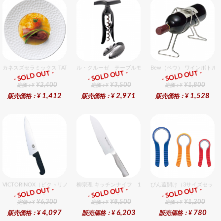
カネスズセラミックス TATAKI27cmディナー
ル・クルーゼ テーブルモデルギフトセット
Bew（ベウ） ワインボトル
- SOLD OUT -
- SOLD OUT -
- SOLD OUT -
総合ﾗﾝｷﾝｸﾞ
総合ﾗﾝｷﾝｸﾞ
総合ﾗﾝｷﾝｸﾞ
¥2,400
¥3,500
¥1,800
定価：¥
定価：¥
定価：¥
1,412
2,971
1,528
販売価格：¥
販売価格：¥
販売価格：¥
VICTORINOX（ビクトリノックス） プロフェッショナル 牛刀 25cm
柳宗理 キッチンナイフ 18cm
びん蓋開け（3サイズセット
- SOLD OUT -
- SOLD OUT -
- SOLD OUT -
総合ﾗﾝｷﾝｸﾞ
総合ﾗﾝｷﾝｸﾞ
総合ﾗﾝｷﾝｸﾞ
¥6,300
¥8,500
¥1,200
定価：¥
定価：¥
定価：¥
4,097
6,203
780
販売価格：¥
販売価格：¥
販売価格：¥