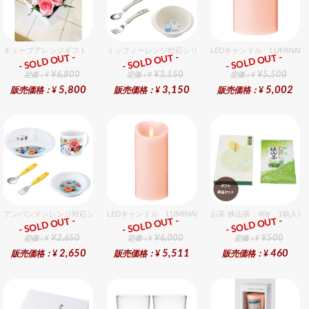
キューブアレンジギフト ピンク
ミッフィーレンジ対応シリーズ セット販売商品です。
LEDキャンドル LUMINA
- SOLD OUT -
- SOLD OUT -
- SOLD OUT -
ギフト
ギフト
ギフト
¥6,800
¥3,150
¥5,500
定価：¥
定価：¥
定価：¥
5,800
3,150
5,002
販売価格：¥
販売価格：¥
販売価格：¥
アンパンマンレンジ対応シリーズセット セット販売商品です。
LEDキャンドル LUMINARA（ルミナラ） ピンク ピラー
お茶 狭山茶 40g 1箱入セ
- SOLD OUT -
- SOLD OUT -
- SOLD OUT -
ギフト
ギフト
ギフト
¥2,650
¥6,000
¥500
定価：¥
定価：¥
定価：¥
2,650
5,511
460
販売価格：¥
販売価格：¥
販売価格：¥