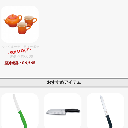
ル・クルーゼ ティーポット＆マグ（SS）（2個入）セット オレンジ
- SOLD OUT -
総合ﾗﾝｷﾝｸﾞ
¥9,000
定価：¥
6,568
販売価格：¥
おすすめアイテム