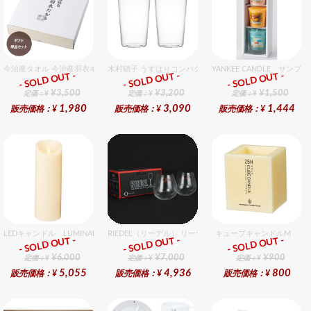
今治産タオル 今治産羽衣ギフトバスタオル 1個入セット
木村硝子 うすはりコンパクト450cc タンブラーグラスギ
YANKEE CANDLE サ
- SOLD OUT -
- SOLD OUT -
- SOLD OUT -
ギフト
ギフト
ギフト
¥3,500
¥3,200
¥1,500
定価：¥
定価：¥
定価：¥
1,980
3,090
1,444
販売価格：¥
販売価格：¥
販売価格：¥
LEDキャンドル LUMINARA（ルミナラ） アイボリー ピラー3.5x7 ギフトボックス
RIEDEL（リーデル） リーデル オー 0 カベルネ 2個入りセ
キューブキャンドルM
- SOLD OUT -
- SOLD OUT -
- SOLD OUT -
ギフト
ギフト
ギフト
¥6,000
¥7,000
¥900
定価：¥
定価：¥
定価：¥
5,055
4,936
800
販売価格：¥
販売価格：¥
販売価格：¥