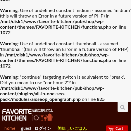
Warning
: Use of undefined constant midium - assumed 'midium'
(this will throw an Error in a future version of PHP) in
/mnt/disk1/www/favorite-kitchen/pub/shop/wp-
content/themes/FAVORITE-KITCHEN/functions.php
on line
1072
Warning
: Use of undefined constant thumbnail - assumed
'thumbnail' (this will throw an Error in a future version of PHP)
in
/mnt/disk1/www/favorite-kitchen/pub/shop/wp-
content/themes/FAVORITE-KITCHEN/functions.php
on line
1072
Warning
: "continue" targeting switch is equivalent to "break".
Did you mean to use "continue 2"? in
all 総合ﾗﾝｷﾝｸﾞ
/mnt/disk1/www/favorite-kitchen/pub/shop/wp-
プレート・器部門総合ﾗﾝｷﾝｸﾞ
content/plugins/all-in-one-seo-
pack/modules/aioseop_opengraph.php
on line
825
カトラリー部門総合ﾗﾝｷﾝｸﾞ
グラスバリエ部門総合ﾗﾝｷﾝｸﾞ
ワイン・バー用品部門総合ﾗﾝｷﾝｸﾞ
home
guest
ログイン
美味しいごはん
Cart
容器類部門総合ﾗﾝｷﾝｸﾞ