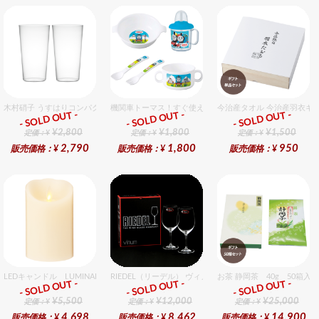
木村硝子 うすはりコンパクト320cc タンブラーグラスギフトセット（2個入り）
機関車トーマス！すぐ使えるおめでとうセット（男の子用）
今治産タオル 今治産羽衣ギ
- SOLD OUT -
- SOLD OUT -
- SOLD OUT -
ギフト
ギフト
ギフト
¥2,800
¥1,800
¥1,500
定価：¥
定価：¥
定価：¥
2,790
1,800
950
販売価格：¥
販売価格：¥
販売価格：¥
LEDキャンドル LUMINARA（ルミナラ） アイボリー ピラー3.5×5ギフトボックス入
RIEDEL（リーデル） ヴィノム 15 キアンティ 2個入りセッ
お茶 静岡茶 40g 50箱入
- SOLD OUT -
- SOLD OUT -
- SOLD OUT -
ギフト
ギフト
ギフト
¥5,500
¥12,000
¥25,000
定価：¥
定価：¥
定価：¥
4,698
8,462
14,900
販売価格：¥
販売価格：¥
販売価格：¥