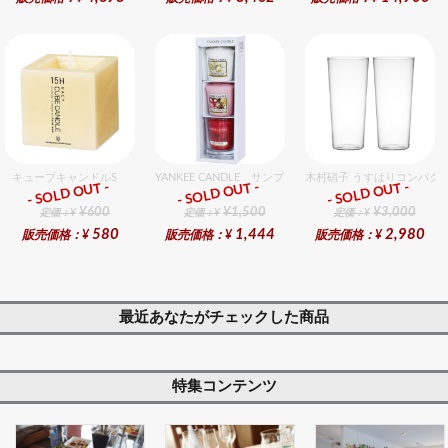
キューブキャンドルS
YANKEE CANDLE サンプラー3個・ホルダーセット
木村硝子 うすはりコンパクト
- SOLD OUT -
- SOLD OUT -
- SOLD OUT -
ギフト
ギフト
ギフト
¥600
¥1,500
¥3,000
定価：¥
定価：¥
定価：¥
580
1,444
2,980
販売価格：¥
販売価格：¥
販売価格：¥
最近あなたがチェックした商品
特集コンテンツ