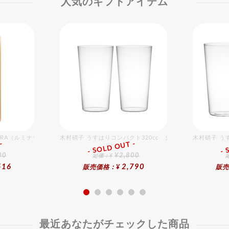
人気のギフトアイテム
NARA（ルミナラ） アイボリー ピラー4x9 ギフトボックス入り
木村硝子 うすはりコンパクト320cc タンブラーグラスギフ
木村硝子 う
-
- SOLD OUT -
- 
ギフト
00
¥2,800
定価：¥
516
2,790
販売価格：¥
販売
最近あなたがチェックした商品