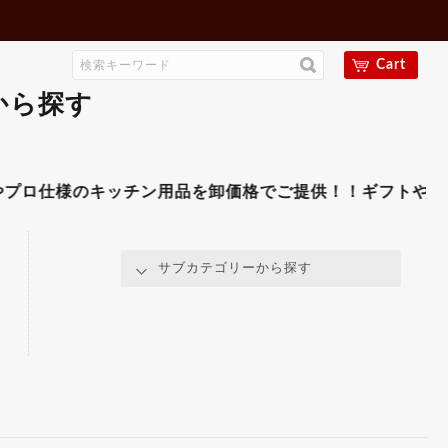
ゴミ箱各種
ワゴン
15,000円～19,999円
ゴミ箱各種
20,000円～24,999円
ユニフォーム
ユニフォーム
25,000円～29,999円
Cart
のぼり・吊下げ旗
30,000円以上
のぼり・吊下げ旗
のれん・提灯
から探す
オープンプレート
のれん・提灯
メニューブック
オープンプレート
伝票ホルダー
その他-整理用品
メニューブック
その他-店舗用品
様のキッチン用品を卸価格でご提供！！ギフトやプレゼント
伝票ホルダー
その他-整理用品
その他-店舗用品
サブカテゴリーから探す