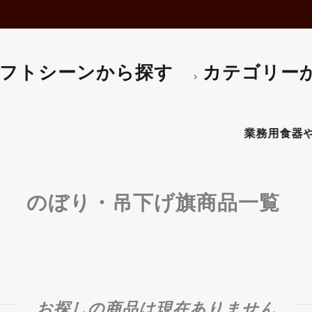
マフィンマドレーヌ型
電子レンジ・オーブン
タルト型･リング･パイ皿
パスタマシン
エンゼルケーキ型
ホットプレート
食パン型
ポット・ケトル
ペストリーバック
コーピーメーカー
フトシーンから探す
カテゴリー
口金・回転台
はかり・タイマー
クッキー型
アイスクリームマシン
抜型・流し型
かき氷機など
バスケット・ハケ
生地こね機
ケーキ用スパチュラ
その他-調理器
その他-ベーカリー用品
業務用食器やプロ仕
のぼり・吊下げ旗商品一覧
お探しの商品は現在ありません