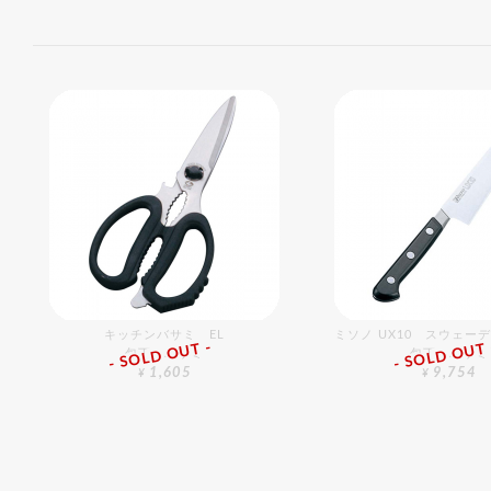
キッチンバサミ EL
ミソノ UX10 スウェー
- SOLD OUT -
- SOLD OUT 
包丁・ハサミ
包丁・ハサミ
1,605
9,754
¥
¥