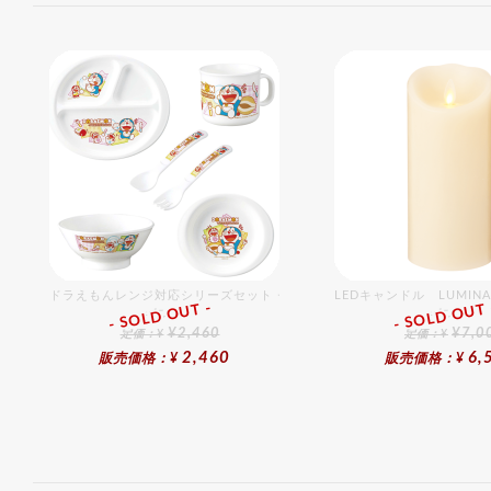
ドラえもんレンジ対応シリーズセット セット販売商品です。
LEDキャンドル LUMI
- SOLD OUT -
- SOLD OUT 
ギフト
ギフト
¥2,460
¥7,0
定価：¥
定価：¥
2,460
6,
販売価格：¥
販売価格：¥