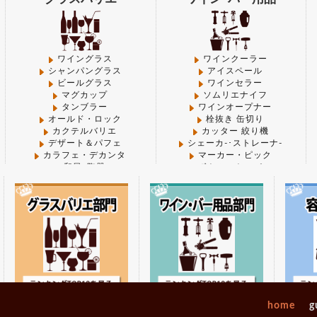
ll' (this will throw an Error in a future version of PHP)
 line
1066
 'thumbnail' (this will throw an Error in a future versi
ワイングラス
ワインクーラー
シャンパングラス
アイスペール
CHEN/functions.php
on line
1066
ビールグラス
ワインセラー
マグカップ
ソムリエナイフ
ge' (this will throw an Error in a future version of PHP) 
タンブラー
ワインオープナー
 line
1069
オールド・ロック
栓抜き 缶切り
カクテルバリエ
カッター 絞り機
 'thumbnail' (this will throw an Error in a future versi
デザート＆パフェ
シェーカ-･ストレーナ-
CHEN/functions.php
on line
1069
カラフェ・デカンタ
マーカー・ピック
和風･陶器
ボトルストッパー
キャニスター
マドラー
idium' (this will throw an Error in a future version of 
その他-グラス
その他－バー用品
CHEN/functions.php
on line
1072
 'thumbnail' (this will throw an Error in a future versi
製菓･ベ-カ-リ-
調理機械
CHEN/functions.php
on line
1072
break". Did you mean to use "continue 2"? in
/mnt/disk1/
_opengraph.php
on line
825
デコレーション型
フードプロセッサー
パウンド型
ミキサー＆ジューサー
home
g
シフォン型
炊飯器・ジャー