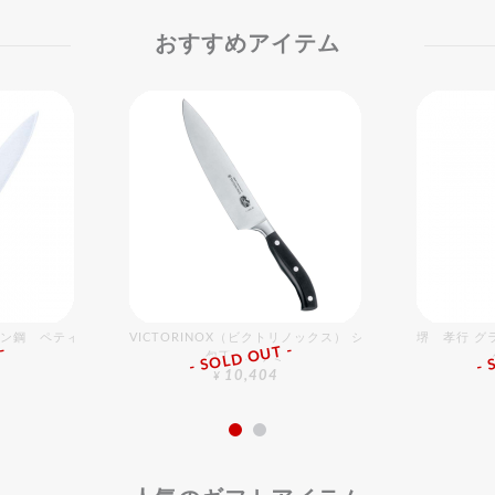
おすすめアイテム
デン鋼 ペティーナイフ 13cm
VICTORINOX（ビクトリノックス） シェフナイフ 20cm
堺 孝行 グ
-
- SOLD OUT -
- 
包丁・ハサミ
10,404
¥