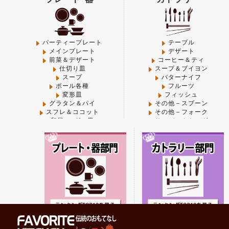
Warning
: Use of undefined constant small - assumed 'sma
content/themes/FAVORITE-KITCHEN/functions.php
on
Warning
: Use of undefined constant thumbnail - assumed
パーティープレート
テーブル
メインプレート
デザート
kitchen/pub/shop/wp-content/themes/FAVORITE-KIT
前菜＆デザート
コーヒー＆ティ
仕切り皿
スープ＆ブイヨン
Warning
: Use of undefined constant large - assumed 'lar
スープ
バターナイフ
content/themes/FAVORITE-KITCHEN/functions.php
on
ボール各種
フルーツ
変形皿
フィッシュ
Warning
: Use of undefined constant thumbnail - assumed
グラタン＆パイ
その他－スプーン
kitchen/pub/shop/wp-content/themes/FAVORITE-KIT
スフレ＆ココット
その他－フォーク
和風･モダン皿
サーバー＆トング
中華
箸・箸置き
Warning
: Use of undefined constant midium - assumed 'm
コーヒー＆ティ
木製
kitchen/pub/shop/wp-content/themes/FAVORITE-KIT
プラスチック各種
中華
その他-器
その他-カトラリー
Warning
: Use of undefined constant thumbnail - assumed
フライパン･鍋
卓上＆調理小物
kitchen/pub/shop/wp-content/themes/FAVORITE-KIT
Warning
: "continue" targeting switch is equivalent to "
content/plugins/all-in-one-seo-pack/modules/aioseop
フライパン
ペッパー＆ソルトミル
グリルパン
調味料類
寸胴鍋
カスター各種