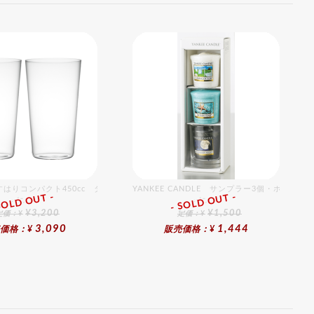
トセット（2個入り）
すはりコンパクト450cc タンブラーグラスギフトセット（2個入り）
YANKEE CANDLE サンプラー3個・ホルダ
SOLD OUT -
- SOLD OUT -
ギフト
ギフト
¥3,200
¥1,500
定価：¥
定価：¥
3,090
1,444
価格：¥
販売価格：¥