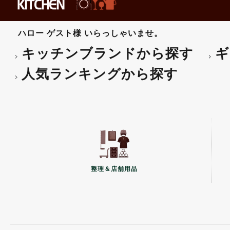
雪平鍋
ボール・ザル
片手鍋
裏漉し・スープ漉し
圧力鍋
メジャーカップ
ハロー
ゲスト様
いらっしゃいませ。
鉄鍋
デイスペンサ-･ボトル類
中華鍋
ピーラー類
キッチンブランドから探す
ギ
キャセロール鍋
マッシャー・グレーター
土鍋
ヘラ・スパチュラ
タジン鍋
ターナー・泡立
人気ランキングから探す
ミトン
レードル各種
その他-鍋用品
灰皿・キャンドル
その他-卓上・調理小物
all brands
整理＆店舗用品