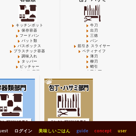
 in
/mnt/disk1/www/favorite-kitchen/pub/shop/wp-
on of PHP) in
/mnt/disk1/www/favorite-
キッチンポット
牛刀
保存容器
出刃
フードパン
三徳
バット類
パン
in
/mnt/disk1/www/favorite-kitchen/pub/shop/wp-
バスボックス
筋引き スライサー
プラスチック容器
ペティナイフ
調味入れ
薄刃
on of PHP) in
/mnt/disk1/www/favorite-
タッパー
柳刃
ピッチャー
蛸引
その他-容器
中華包丁
その他-包丁
PHP) in
/mnt/disk1/www/favorite-
二次加
砥石
その他-ハサミ類
all 整理＆店舗用品
ジャン
マナ板類
on of PHP) in
/mnt/disk1/www/favorite-
ガンジ
キッチン収納
整理＆店舗用品
ギフト
ソフト
シンク周り
www/favorite-kitchen/pub/shop/wp-
タイガ
ラック
ナチュ
キッチン収納
～4,999円
ワゴン
シンク周り
5,000円～9,999円
uest
ログイン
美味しいごはん
guide
concept
user
バキュ
ラック
10,000円～14,999円