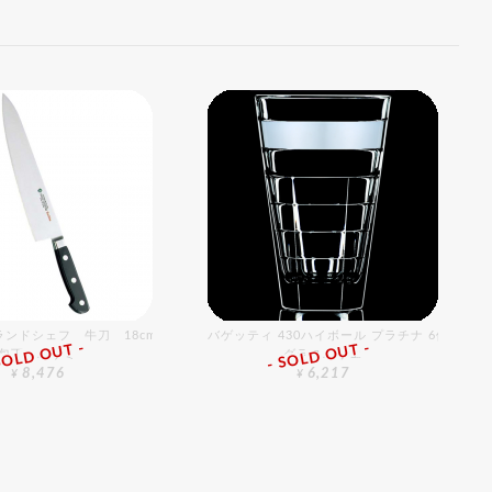
ランドシェフ 牛刀 18cm
バゲッティ 430ハイボール プラチナ 6個入り
SOLD OUT -
- SOLD OUT -
包丁・ハサミ
グラスバリエ
8,476
6,217
¥
¥