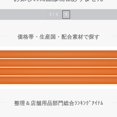
1 / 1
1
価格帯・生産国・配合素材で探す
整理＆店舗用品部門総合ﾗﾝｷﾝｸﾞｱｲﾃﾑ