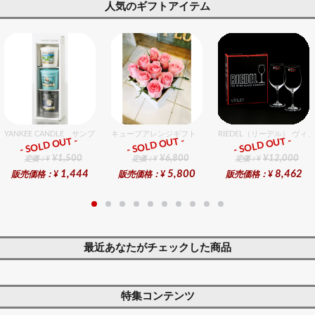
人気のギフトアイテム
YANKEE CANDLE サンプラー3個・ホルダーセット フレッシュ
キューブアレンジギフト ピンク
RIEDEL（リーデル） ヴィ
- SOLD OUT -
- SOLD OUT -
- SOLD OUT -
ギフト
ギフト
ギフト
¥1,500
¥6,800
¥12,000
定価：¥
定価：¥
定価：¥
1,444
5,800
8,462
販売価格：¥
販売価格：¥
販売価格：¥
最近あなたがチェックした商品
特集コンテンツ