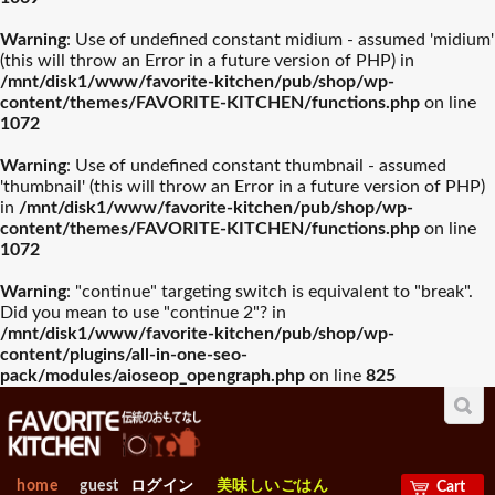
入園・入学祝おすすめギフ
Warning
: Use of undefined constant midium - assumed 'midium'
誕生日祝おすすめギフト
山崎実業
木村硝子店
ト
(this will throw an Error in a future version of PHP) in
/mnt/disk1/www/favorite-kitchen/pub/shop/wp-
グラスバリエ人気
ワイン・バー用品
content/themes/FAVORITE-KITCHEN/functions.php
on line
ランキング
人気ランキング
お中元おすすめギフト
ワサラ
お歳暮おすすめギフト
Arc International
1072
プレート･器
カトラリー
Warning
: Use of undefined constant thumbnail - assumed
母の日おすすめギフト
Anchor Hocking
父の日おすすめギフト
EBM
'thumbnail' (this will throw an Error in a future version of PHP)
all 製菓・ベーカリー用品
in
/mnt/disk1/www/favorite-kitchen/pub/shop/wp-
容器類人気ランキ
包丁・ハサミ人気
グラスバリエ
デコレーション型
ワイン・バー用品
ング
ランキング
content/themes/FAVORITE-KITCHEN/functions.php
on line
ビジネス・昇進祝おすすめ
1072
Borgonovo
退職祝おすすめギフト
Bormioli Rocco
パウンド型
ギフト
Warning
: "continue" targeting switch is equivalent to "break".
シフォン型
Did you mean to use "continue 2"? in
容器類
包丁・ハサミ
VETRI DELLE VENEZIE
賀寿祝おすすめギフト
敬老の日おすすめギフト
Durobor
フライパン・鍋人
卓上＆調理小物人
マフィンマドレーヌ型
/mnt/disk1/www/favorite-kitchen/pub/shop/wp-
気ランキング
気ランニング
content/plugins/all-in-one-seo-
タルト型・リング・パイ皿
pack/modules/aioseop_opengraph.php
on line
825
お見舞いおすすめギフト
Chelf＆Sommelier
新築内祝おすすめギフト
Libbey
エンゼルケーキ型
フライパン・鍋
卓上＆調理小物
食パン型
製菓・ベ-カリ-用品
調理機械人気ラン
出産【内祝い】おすすめギ
新築【内祝い】おすすめギ
Bormioli Luigi
RIEDEL
人気ランキング
キング
フト
ペストリーバック
フト
home
guest
ログイン
美味しいごはん
Cart