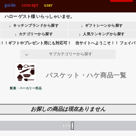
製菓・ベ-カ-リー
調理機械
口金・回転台
guide
concept
user
入園・入学【内祝】おすす
快気【内祝い】おすすめギ
Stolzle Lausitz
SPIEGELAU
めギフト
フト
クッキー型
ハロー
ゲスト様
いらっしゃいませ。
整理＆店舗用品人
ギフト商品人気ラ
抜型・流し型
気ランキング
ンキング
キッチンブランドから探す
ギフトシーンから探す
整理＆店舗用品
ギフト
会葬御礼用おすすめギフト
Crystal Darques
お香典返しおすすめギフト
バスケット・ハケ
カテゴリーから探す
人気ランキングから探す
ケーキ用スパチュラ
ギフトやプレゼント用にも対応可！ 当サイトへようこそ！！ フェイバリット
all brands
その他-ベーカリー用品
サブカテゴリーから探す
バスケット・ハケ商品一覧
製菓・ベーカリー用品
お探しの商品は現在ありません
1 / 1
1