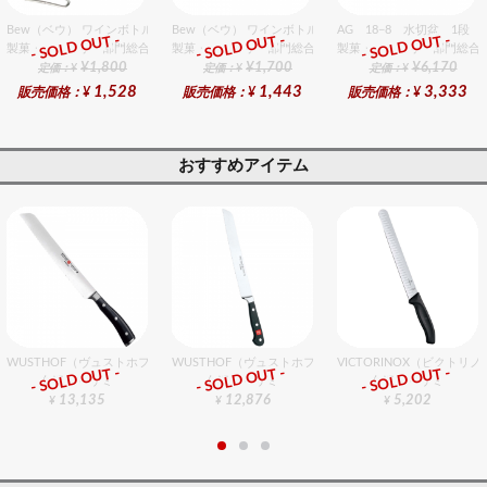
Bew（ベウ） ワインボトルラック L
Bew（ベウ） ワインボトルラック S
AG 18−8 水切盆 1段
- SOLD OUT -
- SOLD OUT -
- SOLD OUT -
製菓・ベーカリー部門総合ﾗﾝｷﾝｸﾞ
製菓・ベーカリー部門総合ﾗﾝｷﾝｸﾞ
製菓・ベーカリー部門総合ﾗﾝ
¥1,800
¥1,700
¥6,170
定価：¥
定価：¥
定価：¥
1,528
1,443
3,333
販売価格：¥
販売価格：¥
販売価格：¥
おすすめアイテム
WUSTHOF（ヴュストホフ） クラシックアイコン ブレッドナイフ（両刃） 20cm
WUSTHOF（ヴュストホフ） クラシック ブレッドナイフ 
VICTORINOX（ビクトリ
- SOLD OUT -
- SOLD OUT -
- SOLD OUT -
包丁・ハサミ
包丁・ハサミ
包丁・ハサミ
13,135
12,876
5,202
¥
¥
¥