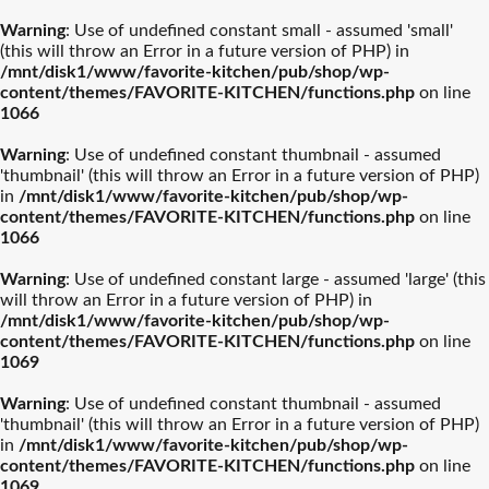
Warning
: Use of undefined constant small - assumed 'small'
(this will throw an Error in a future version of PHP) in
/mnt/disk1/www/favorite-kitchen/pub/shop/wp-
content/themes/FAVORITE-KITCHEN/functions.php
on line
1066
ル・クルーゼ
ティファール
Warning
: Use of undefined constant thumbnail - assumed
'thumbnail' (this will throw an Error in a future version of PHP)
ストウブ
カネスズセラミックス
in
/mnt/disk1/www/favorite-kitchen/pub/shop/wp-
content/themes/FAVORITE-KITCHEN/functions.php
on line
1066
柳宗理
南部鉄器
Warning
: Use of undefined constant large - assumed 'large' (this
will throw an Error in a future version of PHP) in
/mnt/disk1/www/favorite-kitchen/pub/shop/wp-
ビクトリノックス
イッタラ
content/themes/FAVORITE-KITCHEN/functions.php
on line
1069
結婚披露宴【引き出物】お
結婚祝おおすめギフト
バカラ
アラビア
Warning
: Use of undefined constant thumbnail - assumed
すすめギフト
'thumbnail' (this will throw an Error in a future version of PHP)
in
/mnt/disk1/www/favorite-kitchen/pub/shop/wp-
プレート・器人気
カトラリー人気ル
出産祝おすすめギフト
カメヤマ
新築祝おすすめギフト
ルミナラ
content/themes/FAVORITE-KITCHEN/functions.php
on line
ランキング
ランキング
1069