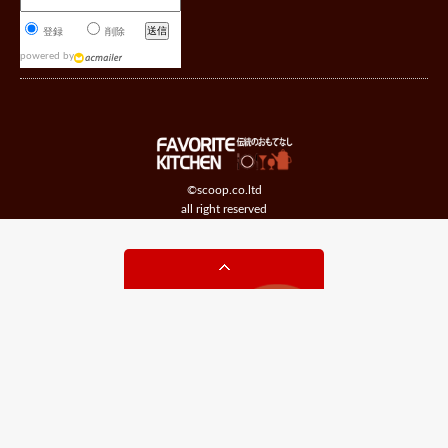
登録
削除
powered by
©scoop.co.ltd
all right reserved