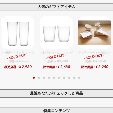
人気のギフトアイテム
木村硝子 うすはりコンパクト380cc ゾンビグラスギフトセット（2個入り）
木村硝子 うすはりコンパクト270cc オールドグラスギフ
ワサラパーティー角皿セット
- SOLD OUT -
- SOLD OUT -
- SOLD OUT -
ギフト
ギフト
ギフト
¥3,000
¥2,700
¥3,250
定価：¥
定価：¥
定価：¥
2,980
2,680
3,250
販売価格：¥
販売価格：¥
販売価格：¥
最近あなたがチェックした商品
特集コンテンツ