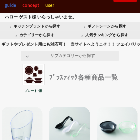
製菓・ベ-カ-リー
調理機械
スフレ＆ココット
guide
concept
user
入園・入学【内祝】おすす
快気【内祝い】おすすめギ
Stolzle Lausitz
SPIEGELAU
めギフト
フト
和風･モダン
ハロー
ゲスト様
いらっしゃいませ。
整理＆店舗用品人
ギフト商品人気ラ
中華風
気ランキング
ンキング
キッチンブランドから探す
ギフトシーンから探す
整理＆店舗用品
ギフト
会葬御礼用おすすめギフト
Crystal Darques
お香典返しおすすめギフト
コーヒー＆ティ
カテゴリーから探す
人気ランキングから探す
プラスチック各種
トやプレゼント用にも対応可！ 当サイトへようこそ！！ フェイバリットキッ
all brands
その他-器
サブカテゴリーから探す
ﾌﾟﾗｽﾃｨｯｸ各種商品一覧
プレート･器