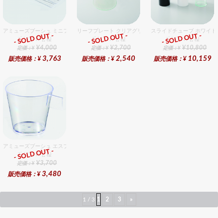
アミューズブーシュ ミニフォーク
リーフプレート クリアグリーン 90×60
スライドチューブ ホワイト
- SOLD OUT -
- SOLD OUT -
- SOLD OUT -
ﾌﾟﾗｽﾃｨｯｸ各種
ﾌﾟﾗｽﾃｨｯｸ各種
ﾌﾟﾗｽﾃｨｯｸ各種
¥4,000
¥2,700
¥10,800
定価：¥
定価：¥
定価：¥
3,763
2,540
10,159
販売価格：¥
販売価格：¥
販売価格：¥
アミューズブーシュ エスプレッソ
- SOLD OUT -
ﾌﾟﾗｽﾃｨｯｸ各種
¥3,700
定価：¥
3,480
販売価格：¥
1 / 3
1
2
3
»