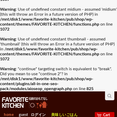
入園・入学祝おすすめギフ
Warning
: Use of undefined constant midium - assumed 'midium'
誕生日祝おすすめギフト
山崎実業
木村硝子店
ト
(this will throw an Error in a future version of PHP) in
/mnt/disk1/www/favorite-kitchen/pub/shop/wp-
グラスバリエ人気
ワイン・バー用品
content/themes/FAVORITE-KITCHEN/functions.php
on line
ランキング
人気ランキング
お中元おすすめギフト
ワサラ
お歳暮おすすめギフト
Arc International
1072
プレート･器
カトラリー
Warning
: Use of undefined constant thumbnail - assumed
母の日おすすめギフト
Anchor Hocking
父の日おすすめギフト
EBM
'thumbnail' (this will throw an Error in a future version of PHP)
all プレート・器
in
/mnt/disk1/www/favorite-kitchen/pub/shop/wp-
容器類人気ランキ
包丁・ハサミ人気
グラスバリエ
パーティプレート
ワイン・バー用品
ング
ランキング
content/themes/FAVORITE-KITCHEN/functions.php
on line
ビジネス・昇進祝おすすめ
1072
Borgonovo
退職祝おすすめギフト
Bormioli Rocco
メインプレート
ギフト
Warning
: "continue" targeting switch is equivalent to "break".
前菜＆デザート
Did you mean to use "continue 2"? in
容器類
包丁・ハサミ
VETRI DELLE VENEZIE
賀寿祝おすすめギフト
敬老の日おすすめギフト
Durobor
フライパン・鍋人
卓上＆調理小物人
仕切り皿
/mnt/disk1/www/favorite-kitchen/pub/shop/wp-
気ランキング
気ランニング
content/plugins/all-in-one-seo-
スープ
pack/modules/aioseop_opengraph.php
on line
825
お見舞いおすすめギフト
Chelf＆Sommelier
新築内祝おすすめギフト
Libbey
ボール各種
フライパン・鍋
卓上＆調理小物
変形皿
製菓・ベ-カリ-用品
調理機械人気ラン
出産【内祝い】おすすめギ
新築【内祝い】おすすめギ
Bormioli Luigi
RIEDEL
人気ランキング
キング
フト
グラタン＆パイ
フト
home
guest
ログイン
美味しいごはん
Cart