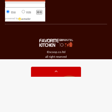
登録
削除
powered by
©scoop.co.ltd
all right reserved