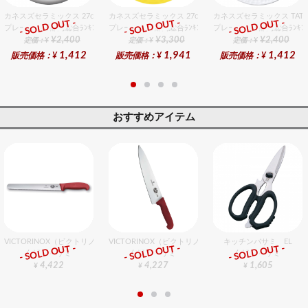
カネスズセラミックス 27cmディナー
カネスズセラミックス 27cmディナー（LeMon）
カネスズセラミックス TATA
- SOLD OUT -
- SOLD OUT -
- SOLD OUT -
プレート・器部門総合ﾗﾝｷﾝｸﾞ
プレート・器部門総合ﾗﾝｷﾝｸﾞ
プレート・器部門総合ﾗﾝｷﾝｸ
¥2,400
¥3,300
¥2,400
定価：¥
定価：¥
定価：¥
1,412
1,941
1,412
販売価格：¥
販売価格：¥
販売価格：¥
おすすめアイテム
VICTORINOX（ビクトリノックス） ウェーブナイフ 36cm
VICTORINOX（ビクトリノックス） シェフナイフ（牛刀）R
キッチンバサミ EL
- SOLD OUT -
- SOLD OUT -
- SOLD OUT -
包丁・ハサミ
包丁・ハサミ
包丁・ハサミ
4,422
4,227
1,605
¥
¥
¥