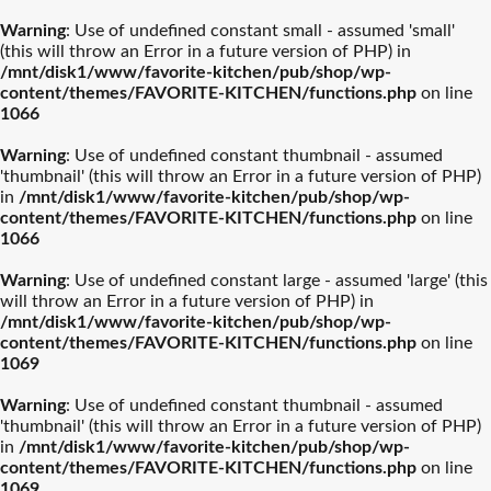
Warning
: Use of undefined constant small - assumed 'small'
(this will throw an Error in a future version of PHP) in
/mnt/disk1/www/favorite-kitchen/pub/shop/wp-
content/themes/FAVORITE-KITCHEN/functions.php
on line
1066
ル・クルーゼ
ティファール
Warning
: Use of undefined constant thumbnail - assumed
'thumbnail' (this will throw an Error in a future version of PHP)
ストウブ
カネスズセラミックス
in
/mnt/disk1/www/favorite-kitchen/pub/shop/wp-
content/themes/FAVORITE-KITCHEN/functions.php
on line
1066
柳宗理
南部鉄器
Warning
: Use of undefined constant large - assumed 'large' (this
will throw an Error in a future version of PHP) in
/mnt/disk1/www/favorite-kitchen/pub/shop/wp-
ビクトリノックス
イッタラ
content/themes/FAVORITE-KITCHEN/functions.php
on line
1069
結婚披露宴【引き出物】お
結婚祝おおすめギフト
バカラ
アラビア
Warning
: Use of undefined constant thumbnail - assumed
すすめギフト
'thumbnail' (this will throw an Error in a future version of PHP)
in
/mnt/disk1/www/favorite-kitchen/pub/shop/wp-
プレート・器人気
カトラリー人気ル
出産祝おすすめギフト
カメヤマ
新築祝おすすめギフト
ルミナラ
content/themes/FAVORITE-KITCHEN/functions.php
on line
ランキング
ランキング
1069