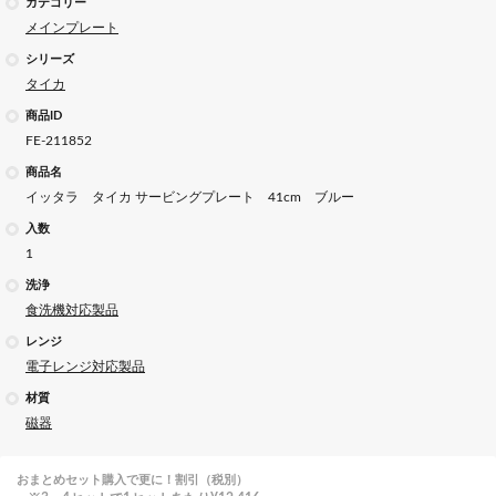
カテゴリー
メインプレート
シリーズ
タイカ
商品ID
FE-211852
商品名
イッタラ タイカ サービングプレート 41cm ブルー
入数
1
洗浄
食洗機対応製品
レンジ
電子レンジ対応製品
材質
磁器
おまとめセット購入で更に！割引（税別）