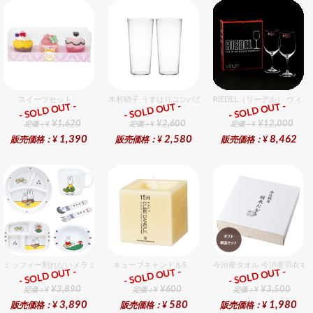
スイーツセット
木村硝子 うすはりコンパクト260cc ゾンビグラスギフト
RIEDEL（リーデル） ヴィノ
- SOLD OUT -
- SOLD OUT -
- SOLD OUT -
ギフト
ギフト
ギフト
¥1,620
¥2,600
¥12,000
定価：¥
定価：¥
定価：¥
1,390
2,580
8,462
販売価格：¥
販売価格：¥
販売価格：¥
ミッフィー割れないメラミン食器セット セット販売商品です。
キューブキャンドルS
今治産タオル 今治産羽衣ギ
- SOLD OUT -
- SOLD OUT -
- SOLD OUT -
ギフト
ギフト
ギフト
¥3,890
¥600
¥3,500
定価：¥
定価：¥
定価：¥
3,890
580
1,980
販売価格：¥
販売価格：¥
販売価格：¥