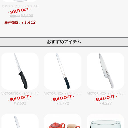
カネスズセラミックス TATAKI27cmディナー
- SOLD OUT -
総合ﾗﾝｷﾝｸﾞ
¥2,400
定価：¥
1,412
販売価格：¥
おすすめアイテム
VICTORINOX（ビクトリノックス） SＣボーニングナイフ
VICTORINOX（ビクトリノックス） ウェーブスライサー 2
VICTORINOX（ビクトリ
- SOLD OUT -
- SOLD OUT -
- SOLD OUT -
包丁・ハサミ
包丁・ハサミ
包丁・ハサミ
2,601
3,772
4,227
¥
¥
¥