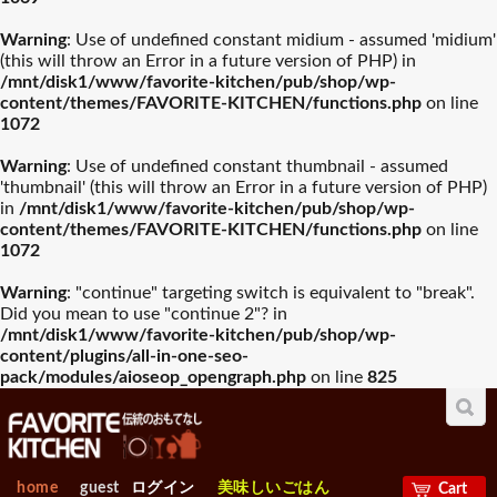
Warning
: Use of undefined constant midium - assumed 'midium'
(this will throw an Error in a future version of PHP) in
/mnt/disk1/www/favorite-kitchen/pub/shop/wp-
content/themes/FAVORITE-KITCHEN/functions.php
on line
1072
Warning
: Use of undefined constant thumbnail - assumed
'thumbnail' (this will throw an Error in a future version of PHP)
in
/mnt/disk1/www/favorite-kitchen/pub/shop/wp-
content/themes/FAVORITE-KITCHEN/functions.php
on line
1072
Warning
: "continue" targeting switch is equivalent to "break".
Did you mean to use "continue 2"? in
/mnt/disk1/www/favorite-kitchen/pub/shop/wp-
content/plugins/all-in-one-seo-
pack/modules/aioseop_opengraph.php
on line
825
home
guest
ログイン
美味しいごはん
Cart