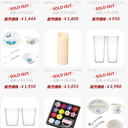
YANKEE CANDLE サンプラー3個・ホルダーセット フローラル
機関車トーマス！すぐ使えるおめでとうセット（男の子用）
今治産タオル 今治産羽衣ギ
- SOLD OUT -
- SOLD OUT -
- SOLD OUT -
ギフト
ギフト
ギフト
¥1,500
¥1,800
¥1,500
定価：¥
定価：¥
定価：¥
1,444
1,800
950
販売価格：¥
販売価格：¥
販売価格：¥
スヌーピーレンジ対応シリーズセット セット販売商品です。
LEDキャンドル LUMINARA（ルミナラ） アイボリー 
木村硝子 うすはりコンパクト
- SOLD OUT -
- SOLD OUT -
- SOLD OUT -
ギフト
ギフト
ギフト
¥1,950
¥6,000
¥3,000
定価：¥
定価：¥
定価：¥
1,950
5,055
2,980
販売価格：¥
販売価格：¥
販売価格：¥