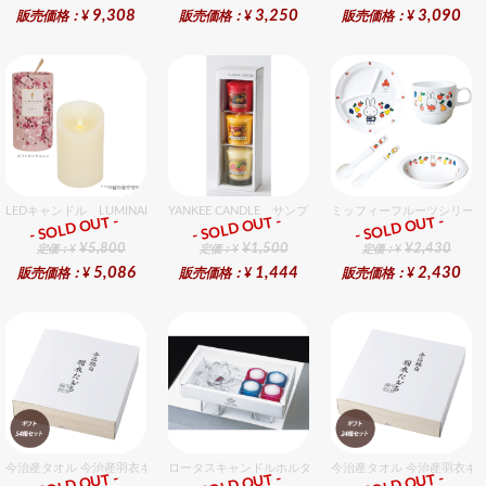
9,308
3,250
3,090
販売価格：¥
販売価格：¥
販売価格：¥
LEDキャンドル LUMINARA（ルミナラ） 桜ピラー3x4
YANKEE CANDLE サンプラー3個・ホルダーセット フル
ミッフィーフルーツシリーズ
- SOLD OUT -
- SOLD OUT -
- SOLD OUT -
ギフト
ギフト
ギフト
¥5,800
¥1,500
¥2,430
定価：¥
定価：¥
定価：¥
5,086
1,444
2,430
販売価格：¥
販売価格：¥
販売価格：¥
今治産タオル 今治産羽衣ギフトフェイスタオル 54個入セット
ロータスキャンドルホルダーギフトセット
今治産タオル 今治産羽衣ギ