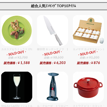
レゼント対応可】
応可】
可】
総合人気ﾗﾝｷﾝｸﾞTOP10ｱｲﾃﾑ
カネスズセラミックス 27cmディナー（Hiwa）
柳宗理 キッチンナイフ 18cm
カメヤマ カメヤマキャンド
- SOLD OUT -
- SOLD OUT -
- SOLD OUT -
総合ﾗﾝｷﾝｸﾞ
総合ﾗﾝｷﾝｸﾞ
総合ﾗﾝｷﾝｸﾞ
¥2,700
¥8,500
¥1,200
定価：¥
定価：¥
定価：¥
1,588
6,203
876
販売価格：¥
販売価格：¥
販売価格：¥
StoLzLe LauSitz（シュトルツル ラウンジッツ） スペシャリティ シャンパン 6個入りセッ
ル・クルーゼ トリロジー テーブルモデルギフトセット
ストウブ ピコ・ココット ラウ