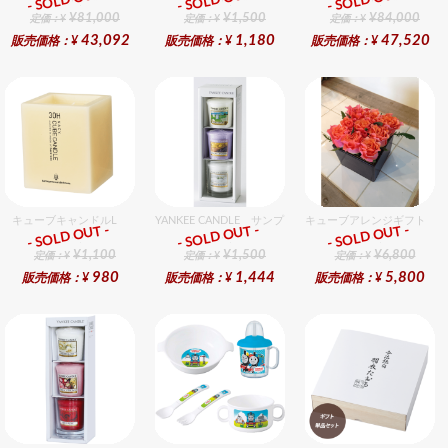
- SOLD OUT -
- SOLD OUT -
- SOLD OUT -
ギフト
ギフト
ギフト
¥81,000
¥1,500
¥84,000
定価：¥
定価：¥
定価：¥
43,092
1,180
47,520
販売価格：¥
販売価格：¥
販売価格：¥
キューブキャンドルL
YANKEE CANDLE サンプラー3個・ホルダーセット 
キューブアレンジギフト オ
- SOLD OUT -
- SOLD OUT -
- SOLD OUT -
ギフト
ギフト
ギフト
¥1,100
¥1,500
¥6,800
定価：¥
定価：¥
定価：¥
980
1,444
5,800
販売価格：¥
販売価格：¥
販売価格：¥