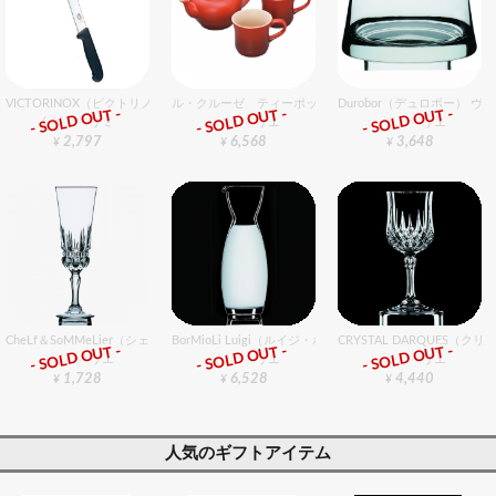
VICTORINOX（ビクトリノックス） パン切ナイフ 21cm
ル・クルーゼ ティーポット＆マグ（SS）（2個入）セッ
Durobor（デュロボー） ヴァ
- SOLD OUT -
- SOLD OUT -
- SOLD OUT -
包丁・ハサミ
グラスバリエ
グラスバリエ
2,797
6,568
3,648
¥
¥
¥
CheLf＆SoMMeLier（シェフ＆ソムリエ） インポーター フルート 3個入りセット
BorMioLi Luigi（ルイジ・ボリミオリ） パーフェクト カラ
CRYSTAL DARQUES（
- SOLD OUT -
- SOLD OUT -
- SOLD OUT -
グラスバリエ
グラスバリエ
グラスバリエ
1,728
6,528
4,440
¥
¥
¥
人気のギフトアイテム