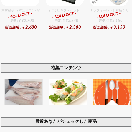
木村硝子 うすはりコンパクト270cc オールドグラスギフトセット（2個入り）
花づくしギフトセット
ミッフィーレンジ対応シリー
- SOLD OUT -
- SOLD OUT -
- SOLD OUT -
ギフト
ギフト
ギフト
¥2,700
¥3,240
¥3,150
定価：¥
定価：¥
定価：¥
2,680
2,380
3,150
販売価格：¥
販売価格：¥
販売価格：¥
特集コンテンツ
最近あなたがチェックした商品