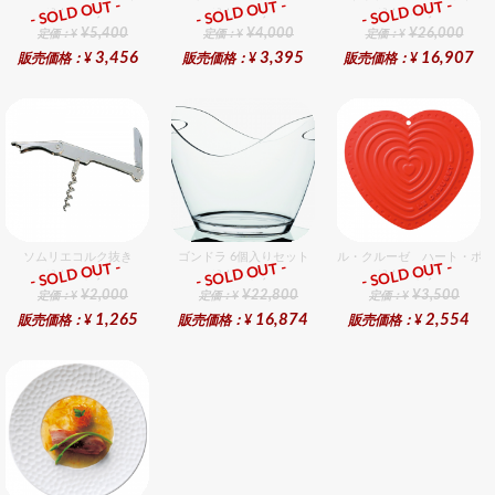
- SOLD OUT -
- SOLD OUT -
- SOLD OUT -
総合ﾗﾝｷﾝｸﾞ
総合ﾗﾝｷﾝｸﾞ
総合ﾗﾝｷﾝｸﾞ
¥5,400
¥4,000
¥26,000
定価：¥
定価：¥
定価：¥
3,456
3,395
16,907
販売価格：¥
販売価格：¥
販売価格：¥
ソムリエコルク抜き
ゴンドラ 6個入りセット
ル・クルーゼ ハート・ポッ
- SOLD OUT -
- SOLD OUT -
- SOLD OUT -
総合ﾗﾝｷﾝｸﾞ
総合ﾗﾝｷﾝｸﾞ
総合ﾗﾝｷﾝｸﾞ
¥2,000
¥22,800
¥3,500
定価：¥
定価：¥
定価：¥
1,265
16,874
2,554
販売価格：¥
販売価格：¥
販売価格：¥