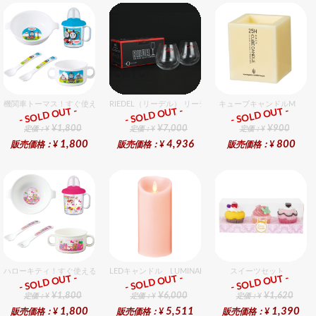
機関車トーマス！すぐ使えるおめでとうセット（男の子用） セット販売商品です。
RIEDEL（リーデル） リーデル オー 0 カベルネ 2個入りセ
キューブキャンドルM
- SOLD OUT -
- SOLD OUT -
- SOLD OUT -
ギフト
ギフト
ギフト
¥1,800
¥7,000
¥900
定価：¥
定価：¥
定価：¥
1,800
4,936
800
販売価格：¥
販売価格：¥
販売価格：¥
ハローキティ！すぐ使えるおめでとうセット（女の子用） セット販売商品です。
LEDキャンドル LUMINARA（ルミナラ） ピンク ピラー
スイーツセット
- SOLD OUT -
- SOLD OUT -
- SOLD OUT -
ギフト
ギフト
ギフト
¥1,800
¥6,000
¥1,620
定価：¥
定価：¥
定価：¥
1,800
5,511
1,390
販売価格：¥
販売価格：¥
販売価格：¥