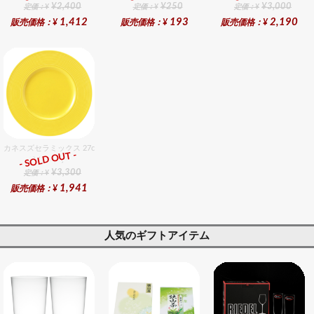
¥2,400
¥250
¥3,000
定価：¥
定価：¥
定価：¥
1,412
193
2,190
販売価格：¥
販売価格：¥
販売価格：¥
カネスズセラミックス 27cmディナー（LeMon）
- SOLD OUT -
総合ﾗﾝｷﾝｸﾞ
¥3,300
定価：¥
1,941
販売価格：¥
人気のギフトアイテム