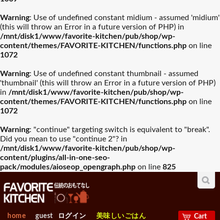
Warning
: Use of undefined constant midium - assumed 'midium'
(this will throw an Error in a future version of PHP) in
/mnt/disk1/www/favorite-kitchen/pub/shop/wp-
content/themes/FAVORITE-KITCHEN/functions.php
on line
1072
Warning
: Use of undefined constant thumbnail - assumed
'thumbnail' (this will throw an Error in a future version of PHP)
in
/mnt/disk1/www/favorite-kitchen/pub/shop/wp-
content/themes/FAVORITE-KITCHEN/functions.php
on line
1072
Warning
: "continue" targeting switch is equivalent to "break".
Did you mean to use "continue 2"? in
/mnt/disk1/www/favorite-kitchen/pub/shop/wp-
content/plugins/all-in-one-seo-
pack/modules/aioseop_opengraph.php
on line
825
home
guest
ログイン
美味しいごはん
Cart