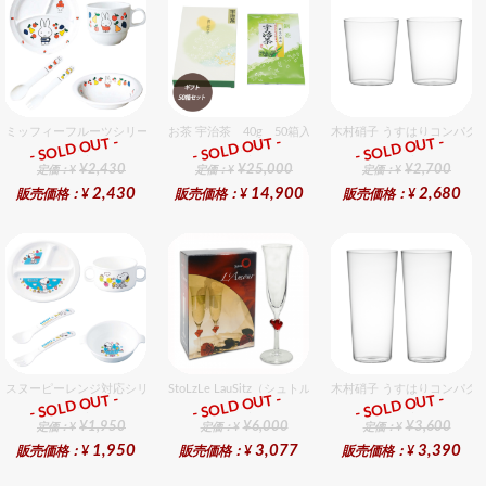
ミッフィーフルーツシリーズ割れないメラミン食器セット セット販売商品です。
お茶 宇治茶 40g 50箱入セット 50個入りセット
木村硝子 うすはりコンパクト
- SOLD OUT -
- SOLD OUT -
- SOLD OUT -
ギフト
ギフト
ギフト
¥2,430
¥25,000
¥2,700
定価：¥
定価：¥
定価：¥
2,430
14,900
2,680
販売価格：¥
販売価格：¥
販売価格：¥
スヌーピーレンジ対応シリーズセット セット販売商品です。
StoLzLe LauSitz（シュトルツル ラウンジッツ） アモー
木村硝子 うすはりコンパクト
- SOLD OUT -
- SOLD OUT -
- SOLD OUT -
ギフト
ギフト
ギフト
¥1,950
¥6,000
¥3,600
定価：¥
定価：¥
定価：¥
1,950
3,077
3,390
販売価格：¥
販売価格：¥
販売価格：¥