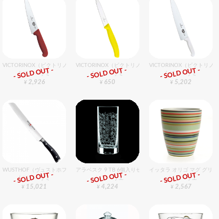
VICTORINOX（ビクトリノックス） シェフナイフ（牛刀）RD 19cm
VICTORINOX（ビクトリノックス） ペティーナイフ YL 1
VICTORINOX（ビクトリ
- SOLD OUT -
- SOLD OUT -
- SOLD OUT -
包丁・ハサミ
包丁・ハサミ
包丁・ハサミ
2,926
650
5,202
¥
¥
¥
WUSTHOF（ヴュストホフ） クラシックアイコン ブレッドナイフ（両刃） 23cm
アラベスク 9 TB 6個入りセット
イッタラ オリゴ マグ グリーン
- SOLD OUT -
- SOLD OUT -
- SOLD OUT -
包丁・ハサミ
グラスバリエ
グラスバリエ
15,021
4,224
2,567
¥
¥
¥