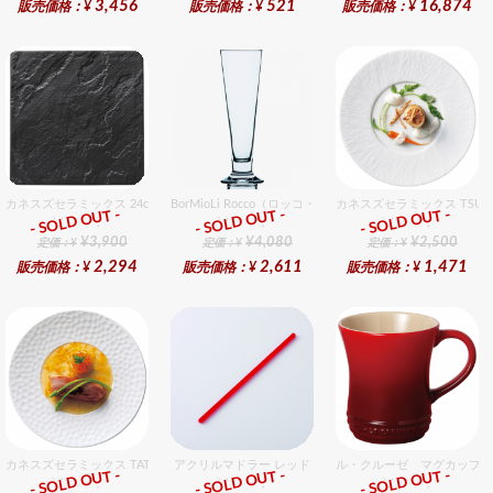
3,456
521
16,874
販売価格：¥
販売価格：¥
販売価格：¥
カネスズセラミックス 24cmスクエアプレート（ハマ付き）BK
BorMioLi Rocco（ロッコ・ボリミオり） パラディオ ピルス
カネスズセラミックス TSUM
- SOLD OUT -
- SOLD OUT -
- SOLD OUT -
総合ﾗﾝｷﾝｸﾞ
総合ﾗﾝｷﾝｸﾞ
総合ﾗﾝｷﾝｸﾞ
¥3,900
¥4,080
¥2,500
定価：¥
定価：¥
定価：¥
2,294
2,611
1,471
販売価格：¥
販売価格：¥
販売価格：¥
カネスズセラミックス TATAKI27cmディナー
アクリルマドラー レッド
ル・クルーゼ マグカップ 
- SOLD OUT -
- SOLD OUT -
- SOLD OUT -
総合ﾗﾝｷﾝｸﾞ
総合ﾗﾝｷﾝｸﾞ
総合ﾗﾝｷﾝｸﾞ