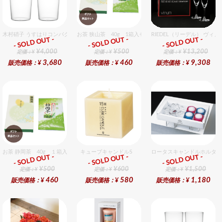
木村硝子 うすはりコンパクト560cc タンブラーグラスギフトセット（2個入り）
お茶 狭山茶 40g 1箱入セット
RIEDEL（リーデル） ヴィ
- SOLD OUT -
- SOLD OUT -
- SOLD OUT -
ギフト
ギフト
ギフト
¥4,000
¥500
¥13,200
定価：¥
定価：¥
定価：¥
3,680
460
9,308
販売価格：¥
販売価格：¥
販売価格：¥
お茶 静岡茶 40g １箱入セット
キューブキャンドルS
ロータスキャンドルホルダ
- SOLD OUT -
- SOLD OUT -
- SOLD OUT -
ギフト
ギフト
ギフト
¥500
¥600
¥1,500
定価：¥
定価：¥
定価：¥
460
580
1,180
販売価格：¥
販売価格：¥
販売価格：¥