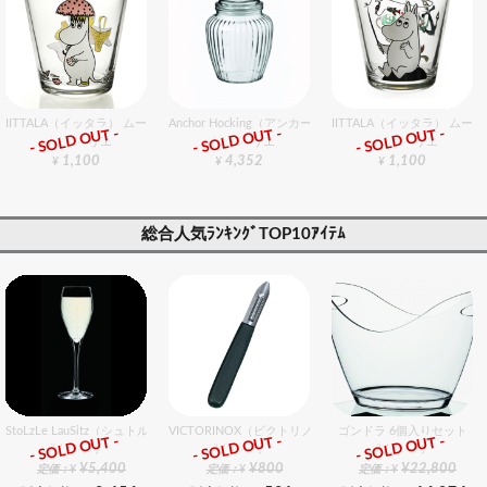
IITTALA（イッタラ） ムーミンタンブラー フローレン
Anchor Hocking（アンカーホッキング） オプティクスジ
IITTALA（イッタラ） ム
- SOLD OUT -
- SOLD OUT -
- SOLD OUT -
グラスバリエ
グラスバリエ
グラスバリエ
1,100
4,352
1,100
¥
¥
¥
総合人気ﾗﾝｷﾝｸﾞTOP10ｱｲﾃﾑ
StoLzLe LauSitz（シュトルツル ラウンジッツ） スペシャリティ シャンパン 6個入りセッ
VICTORINOX（ビクトリノックス） ポテトピーラー ６cm
ゴンドラ 6個入りセット
- SOLD OUT -
- SOLD OUT -
- SOLD OUT -
総合ﾗﾝｷﾝｸﾞ
総合ﾗﾝｷﾝｸﾞ
総合ﾗﾝｷﾝｸﾞ
¥5,400
¥800
¥22,800
定価：¥
定価：¥
定価：¥