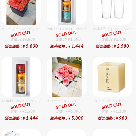
キューブアレンジギフト オレンジ
YANKEE CANDLE サンプラー3個・ホルダーセット ト
木村硝子 うすはりコンパクト
- SOLD OUT -
- SOLD OUT -
- SOLD OUT -
ギフト
ギフト
ギフト
¥6,800
¥1,500
¥2,600
定価：¥
定価：¥
定価：¥
5,800
1,444
2,580
販売価格：¥
販売価格：¥
販売価格：¥
YANKEE CANDLE サンプラー3個・ホルダーセット フルーツ
キューブアレンジギフト ピンク
キューブキャンドルL
- SOLD OUT -
- SOLD OUT -
- SOLD OUT -
ギフト
ギフト
ギフト
¥1,500
¥6,800
¥1,100
定価：¥
定価：¥
定価：¥
1,444
5,800
980
販売価格：¥
販売価格：¥
販売価格：¥