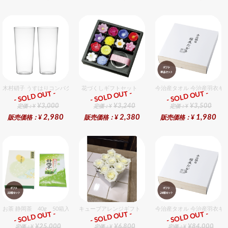
木村硝子 うすはりコンパクト380cc ゾンビグラスギフトセット（2個入り）
花づくしギフトセット
今治産タオル 今治産羽衣ギ
- SOLD OUT -
- SOLD OUT -
- SOLD OUT -
ギフト
ギフト
ギフト
¥3,000
¥3,240
¥3,500
定価：¥
定価：¥
定価：¥
2,980
2,380
1,980
販売価格：¥
販売価格：¥
販売価格：¥
お茶 静岡茶 40g 50箱入セット
キューブアレンジギフト ホワイト
今治産タオル 今治産羽衣ギ
- SOLD OUT -
- SOLD OUT -
- SOLD OUT -
ギフト
ギフト
ギフト
¥25,000
¥6,800
¥84,000
定価：¥
定価：¥
定価：¥