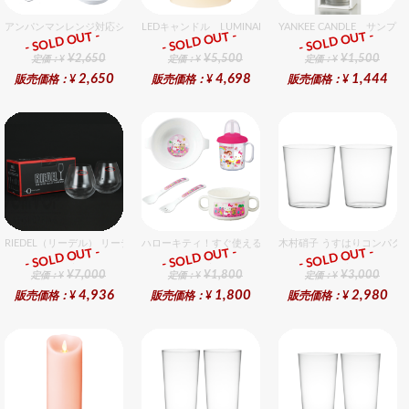
アンパンマンレンジ対応シリーズセット セット販売商品です。
LEDキャンドル LUMINARA（ルミナラ） アイボリー ピ
YANKEE CANDLE サ
- SOLD OUT -
- SOLD OUT -
- SOLD OUT -
ギフト
ギフト
ギフト
¥2,650
¥5,500
¥1,500
定価：¥
定価：¥
定価：¥
2,650
4,698
1,444
販売価格：¥
販売価格：¥
販売価格：¥
RIEDEL（リーデル） リーデル オー 0 カベルネ 2個入りセット
ハローキティ！すぐ使えるおめでとうセット（女の子用） 
木村硝子 うすはりコンパクト
- SOLD OUT -
- SOLD OUT -
- SOLD OUT -
ギフト
ギフト
ギフト
¥7,000
¥1,800
¥3,000
定価：¥
定価：¥
定価：¥
4,936
1,800
2,980
販売価格：¥
販売価格：¥
販売価格：¥