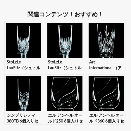
関連コンテンツ！おすすめ！
StoLzLe
StoLzLe
Arc
LauSitz（シュトル
LauSitz（シュトル
InternationaL（ア
ツル ラウンジッ
ツル ラウンジッ
ルク・インターナ
ツ） オレコカット
ツ） オレコカット
ショナル） カサン
280TB 6個入りセ
320TB 6個入りセ
ドラ 380タンブラ
ット 【ギフト・プ
ット 【ギフト・プ
ー 6個入りセット
レゼント対応可】
レゼント対応可】
【ギフト・プレゼ
ント対応可】
シンプリシティ
エル アンヘル オー
エル アンヘル オー
380TB 6個入りセ
ルド250 6個入りセ
ルド360 6個入りセ
ット 【ギフト・プ
ット 【ギフト・プ
ット 【ギフト・プ