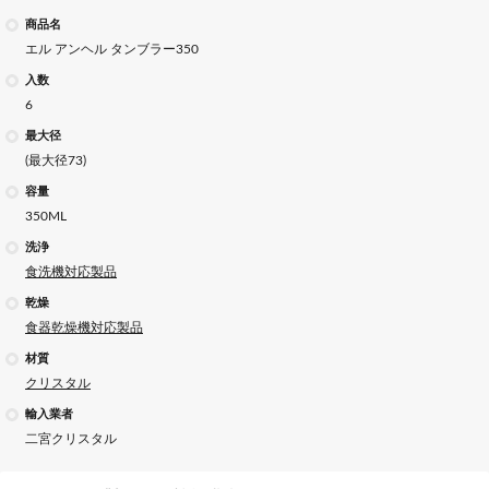
商品名
エル アンヘル タンブラー350
入数
6
最大径
(最大径73)
容量
350ML
洗浄
食洗機対応製品
乾燥
食器乾燥機対応製品
材質
クリスタル
輸入業者
二宮クリスタル