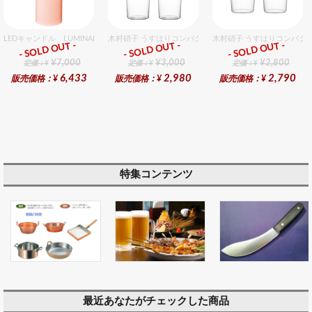
LEDキャンドル LUMINARA（ルミナラ） ピンク ピラー4x9 ギフトボックス入り
木村硝子 うすはりコンパクト380cc ゾンビグラスギフト
木村硝子 うすはりコンパクト
- SOLD OUT -
- SOLD OUT -
- SOLD OUT -
ギフト
ギフト
ギフト
¥7,000
¥3,000
¥2,800
定価：¥
定価：¥
定価：¥
6,433
2,980
2,790
販売価格：¥
販売価格：¥
販売価格：¥
特集コンテンツ
最近あなたがチェックした商品