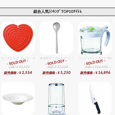
レゼント対応可】
レゼント対応可】
レゼント対応可】
総合人気ﾗﾝｷﾝｸﾞTOP10ｱｲﾃﾑ
ル・クルーゼ ハート・ポット・ホルダー チェリーレッド
柳宗理 テーブルスプーン 12個入りセット
コンディメントボール 8660
- SOLD OUT -
- SOLD OUT -
- SOLD OUT -
総合ﾗﾝｷﾝｸﾞ
総合ﾗﾝｷﾝｸﾞ
総合ﾗﾝｷﾝｸﾞ
¥3,500
¥7,200
¥26,400
定価：¥
定価：¥
定価：¥
2,554
5,250
16,896
販売価格：¥
販売価格：¥
販売価格：¥