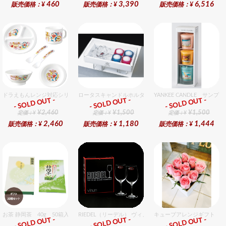
460
3,390
6,516
販売価格：¥
販売価格：¥
販売価格：¥
ドラえもんレンジ対応シリーズセット セット販売商品です。
ロータスキャンドルホルダーギフトセット
YANKEE CANDLE サ
- SOLD OUT -
- SOLD OUT -
- SOLD OUT -
ギフト
ギフト
ギフト
¥2,460
¥1,500
¥1,500
定価：¥
定価：¥
定価：¥
2,460
1,180
1,444
販売価格：¥
販売価格：¥
販売価格：¥
お茶 静岡茶 40g 50箱入セット
RIEDEL（リーデル） ヴィノム 15 キアンティ 2個入りセッ
キューブアレンジギフト ピ
- SOLD OUT -
- SOLD OUT -
- SOLD OUT -
ギフト
ギフト
ギフト