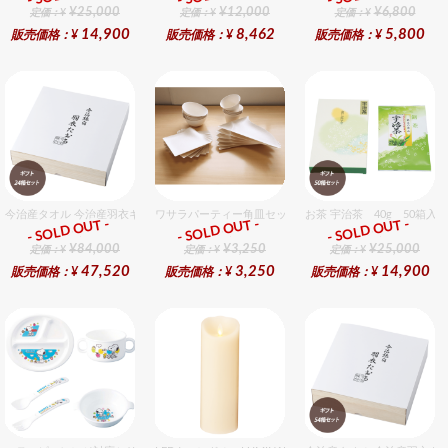
¥25,000
¥12,000
¥6,800
定価：¥
定価：¥
定価：¥
14,900
8,462
5,800
販売価格：¥
販売価格：¥
販売価格：¥
今治産タオル 今治産羽衣ギフトバスタオル 24個入セット
ワサラパーティー角皿セット 4種6個入りセット
お茶 宇治茶 40g 50箱入
- SOLD OUT -
- SOLD OUT -
- SOLD OUT -
ギフト
ギフト
ギフト
¥84,000
¥3,250
¥25,000
定価：¥
定価：¥
定価：¥
47,520
3,250
14,900
販売価格：¥
販売価格：¥
販売価格：¥