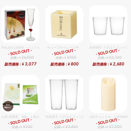
StoLzLe LauSitz（シュトルツル ラウンジッツ） アモーレ シャンパン レッド 2個入りセッ
キューブキャンドルM
木村硝子 うすはりコンパクト
- SOLD OUT -
- SOLD OUT -
- SOLD OUT -
ギフト
ギフト
ギフト
¥6,000
¥900
¥2,700
定価：¥
定価：¥
定価：¥
3,077
800
2,680
販売価格：¥
販売価格：¥
販売価格：¥
お茶 静岡茶 40g １箱入セット
木村硝子 うすはりコンパクト500cc ゾンビグラスギフト
LEDキャンドル LUMIN
- SOLD OUT -
- SOLD OUT -
- SOLD OUT -
ギフト
ギフト
ギフト
¥500
¥3,600
¥7,000
定価：¥
定価：¥
定価：¥