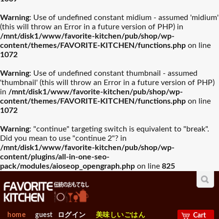
Warning
: Use of undefined constant midium - assumed 'midium'
(this will throw an Error in a future version of PHP) in
/mnt/disk1/www/favorite-kitchen/pub/shop/wp-
content/themes/FAVORITE-KITCHEN/functions.php
on line
1072
Warning
: Use of undefined constant thumbnail - assumed
'thumbnail' (this will throw an Error in a future version of PHP)
in
/mnt/disk1/www/favorite-kitchen/pub/shop/wp-
content/themes/FAVORITE-KITCHEN/functions.php
on line
1072
Warning
: "continue" targeting switch is equivalent to "break".
Did you mean to use "continue 2"? in
/mnt/disk1/www/favorite-kitchen/pub/shop/wp-
content/plugins/all-in-one-seo-
pack/modules/aioseop_opengraph.php
on line
825
home
guest
ログイン
美味しいごはん
Cart