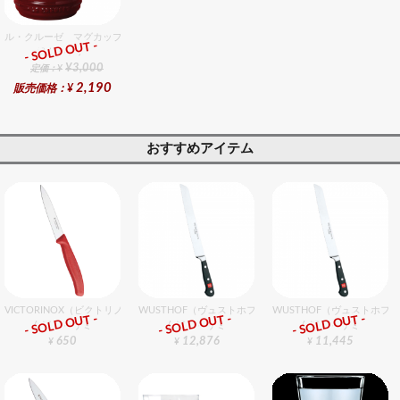
ル・クルーゼ マグカップ S チェリーレッド
- SOLD OUT -
総合ﾗﾝｷﾝｸﾞ
¥3,000
定価：¥
2,190
販売価格：¥
おすすめアイテム
VICTORINOX（ビクトリノックス） ペティーナイフ RD 10cm
WUSTHOF（ヴュストホフ） クラシック ブレッドナイフ 
WUSTHOF（ヴュストホフ
- SOLD OUT -
- SOLD OUT -
- SOLD OUT -
包丁・ハサミ
包丁・ハサミ
包丁・ハサミ
650
12,876
11,445
¥
¥
¥