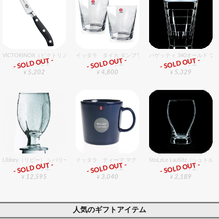
VICTORINOX（ビクトリノックス） gMぺティーナイフ 8cm
イッタラ タイカ タンブラー 380cc ペア
バゲッティ 340オールド プ
- SOLD OUT -
- SOLD OUT -
- SOLD OUT -
包丁・ハサミ
グラスバリエ
グラスバリエ
5,202
4,800
5,329
¥
¥
¥
Libbey（リビー） シバリー 3211 24個入りセット
イッタラ ティーマ マグ 400cc ブルー
StoLzLe LauSitz（シ
- SOLD OUT -
- SOLD OUT -
- SOLD OUT -
グラスバリエ
グラスバリエ
グラスバリエ
12,595
3,040
2,189
¥
¥
¥
人気のギフトアイテム