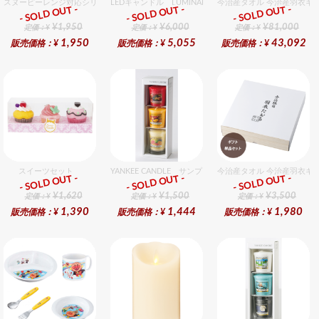
スヌーピーレンジ対応シリーズセット セット販売商品です。
LEDキャンドル LUMINARA（ルミナラ） アイボリー 
今治産タオル 今治産羽衣ギ
- SOLD OUT -
- SOLD OUT -
- SOLD OUT -
ギフト
ギフト
ギフト
¥1,950
¥6,000
¥81,000
定価：¥
定価：¥
定価：¥
1,950
5,055
43,092
販売価格：¥
販売価格：¥
販売価格：¥
スイーツセット
YANKEE CANDLE サンプラー3個・ホルダーセット フル
今治産タオル 今治産羽衣ギ
- SOLD OUT -
- SOLD OUT -
- SOLD OUT -
ギフト
ギフト
ギフト
¥1,620
¥1,500
¥3,500
定価：¥
定価：¥
定価：¥
1,390
1,444
1,980
販売価格：¥
販売価格：¥
販売価格：¥