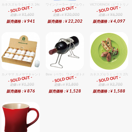
カネスズセラミックス 24cmスープ
ワインクーラー ダブルウォール 12個入りセット
VICTORINOX（ビクトリ
- SOLD OUT -
- SOLD OUT -
- SOLD OUT -
総合ﾗﾝｷﾝｸﾞ
総合ﾗﾝｷﾝｸﾞ
総合ﾗﾝｷﾝｸﾞ
¥1,600
¥30,000
¥6,300
定価：¥
定価：¥
定価：¥
941
22,202
4,097
販売価格：¥
販売価格：¥
販売価格：¥
カメヤマ カメヤマキャンドルローソク （24入）
Bew（ベウ） ワインボトルラック L
カネスズセラミックス 27cm
- SOLD OUT -
- SOLD OUT -
- SOLD OUT -
総合ﾗﾝｷﾝｸﾞ
総合ﾗﾝｷﾝｸﾞ
総合ﾗﾝｷﾝｸﾞ
¥1,200
¥1,800
¥2,700
定価：¥
定価：¥
定価：¥
876
1,528
1,588
販売価格：¥
販売価格：¥
販売価格：¥