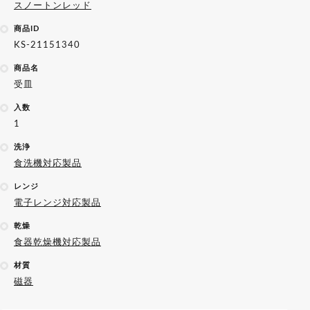
スノートンレッド
商品ID
KS-21151340
商品名
受皿
入数
1
洗浄
食洗機対応製品
レンジ
電子レンジ対応製品
乾燥
食器乾燥機対応製品
材質
磁器