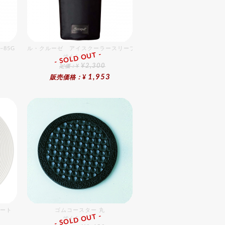
85G（26本用）
ル・クルーゼ アイスクーラースリーブ ブラック
- SOLD OUT -
総合ﾗﾝｷﾝｸﾞ
¥2,300
定価：¥
1,953
販売価格：¥
ミート
ゴムコースター 丸
- SOLD OUT -
総合ﾗﾝｷﾝｸﾞ