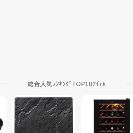
総合人気ﾗﾝｷﾝｸﾞTOP10ｱｲﾃﾑ