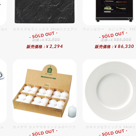
ールセット 5
カネスズセラミックス 24cmスクエアプレート（ハマ付き）BK
ワインセラー カジュアル FJC−
- SOLD OUT -
- SOLD OUT -
総合ﾗﾝｷﾝｸﾞ
総合ﾗﾝｷﾝｸﾞ
¥3,900
¥89,000
定価：¥
定価：¥
2,294
86,330
販売価格：¥
販売価格：¥
ーム
カメヤマ カメヤマキャンドルローソク （24入）
カネスズセラミックス 24cm
- SOLD OUT -
- SOLD OUT -
総合ﾗﾝｷﾝｸﾞ
総合ﾗﾝｷﾝｸﾞ