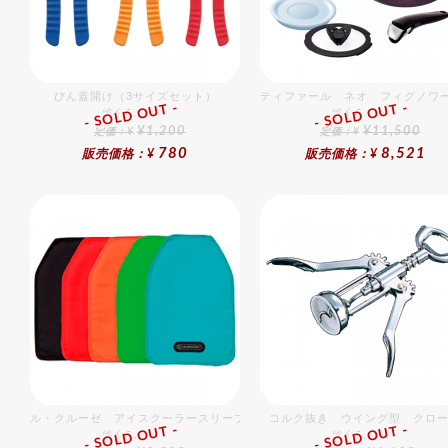
びん蓋開け（3サイズセット）
ティファール ネオ フィグノワ
- SOLD OUT -
- SOLD OUT -
総合ﾗﾝｷﾝｸﾞ
総合ﾗﾝｷﾝｸﾞ
¥1,200
¥11,500
定価：¥
定価：¥
780
8,521
販売価格：¥
販売価格：¥
ル・クルーゼ アイスクーラースリーブ チェリーレッド
コルク抜き ウイング型 クロ
- SOLD OUT -
- SOLD OUT -
総合ﾗﾝｷﾝｸﾞ
総合ﾗﾝｷﾝｸﾞ