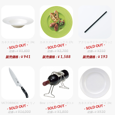
カネスズセラミックス 24cmスープ
カネスズセラミックス 27cmディナー（Hiwa）
アクリルマドラー ブラック
- SOLD OUT -
- SOLD OUT -
- SOLD OUT -
総合ﾗﾝｷﾝｸﾞ
総合ﾗﾝｷﾝｸﾞ
総合ﾗﾝｷﾝｸﾞ
¥1,600
¥2,700
¥250
定価：¥
定価：¥
定価：¥
941
1,588
193
販売価格：¥
販売価格：¥
販売価格：¥
VICTORINOX（ビクトリノックス） シェフナイフ 20cm
Bew（ベウ） ワインボトルラック L
カネスズセラミックス 24c
- SOLD OUT -
- SOLD OUT -
- SOLD OUT -
総合ﾗﾝｷﾝｸﾞ
総合ﾗﾝｷﾝｸﾞ
総合ﾗﾝｷﾝｸﾞ
¥16,000
¥1,800
¥930
定価：¥
定価：¥
定価：¥