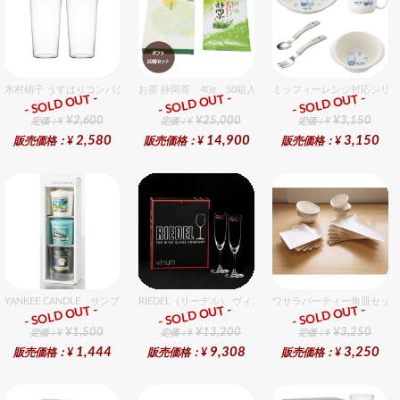
木村硝子 うすはりコンパクト260cc ゾンビグラスギフトセット（2個入り）
お茶 静岡茶 40g 50箱入セット
ミッフィーレンジ対応シリー
- SOLD OUT -
- SOLD OUT -
- SOLD OUT -
ギフト
ギフト
ギフト
¥2,600
¥25,000
¥3,150
定価：¥
定価：¥
定価：¥
2,580
14,900
3,150
販売価格：¥
販売価格：¥
販売価格：¥
YANKEE CANDLE サンプラー3個・ホルダーセット フレッシュ
RIEDEL（リーデル） ヴィノム 8 シャンパーニュ 2個入り
ワサラパーティー角皿セット
- SOLD OUT -
- SOLD OUT -
- SOLD OUT -
ギフト
ギフト
ギフト
¥1,500
¥13,200
¥3,250
定価：¥
定価：¥
定価：¥
1,444
9,308
3,250
販売価格：¥
販売価格：¥
販売価格：¥