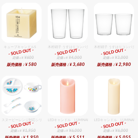
キューブキャンドルS
木村硝子 うすはりコンパクト560cc タンブラーグラスギ
木村硝子 うすはりコンパクト
- SOLD OUT -
- SOLD OUT -
- SOLD OUT -
ギフト
ギフト
ギフト
¥600
¥4,000
¥3,000
定価：¥
定価：¥
定価：¥
580
3,680
2,980
販売価格：¥
販売価格：¥
販売価格：¥
スヌーピーレンジ対応シリーズセット セット販売商品です。
LEDキャンドル LUMINARA（ルミナラ） ピンク ピラー
LEDキャンドル LUMINA
- SOLD OUT -
- SOLD OUT -
- SOLD OUT -
ギフト
ギフト
ギフト
¥1,950
¥6,000
¥6,000
定価：¥
定価：¥
定価：¥
1,950
5,511
5,055
販売価格：¥
販売価格：¥
販売価格：¥