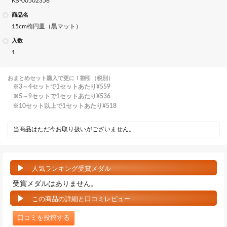
KS-00502356
商品名
15cm楕円皿（黒マット）
入数
1
おまとめセット購入で更に！割引（税別）
3～4セットで1セットあたり
¥559
5～9セットで1セットあたり
¥536
10セット以上で1セットあたり
¥518
当商品はただ今お取り扱いがございません。
人気ランキング受賞メダル
受賞メダルはありません。
この商品の詳細と口コミレビュー
口コミを投稿する