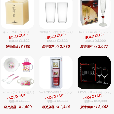
キューブキャンドルL
木村硝子 うすはりコンパクト320cc タンブラーグラスギ
StoLzLe LauSitz（
- SOLD OUT -
- SOLD OUT -
- SOLD OUT -
ギフト
ギフト
ギフト
¥1,100
¥2,800
¥6,000
定価：¥
定価：¥
定価：¥
980
2,790
3,077
販売価格：¥
販売価格：¥
販売価格：¥
ハローキティ！すぐ使えるおめでとうセット（女の子用） セット販売商品です。
YANKEE CANDLE サンプラー3個・ホルダーセット
RIEDEL（リーデル） ヴィノ
- SOLD OUT -
- SOLD OUT -
- SOLD OUT -
ギフト
ギフト
ギフト
¥1,800
¥1,500
¥12,000
定価：¥
定価：¥
定価：¥
1,800
1,444
8,462
販売価格：¥
販売価格：¥
販売価格：¥