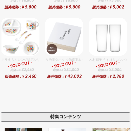
¥6,800
¥6,800
¥5,500
定価：¥
定価：¥
定価：¥
5,800
5,800
5,002
販売価格：¥
販売価格：¥
販売価格：¥
ドラえもんレンジ対応シリーズセット セット販売商品です。
今治産タオル 今治産羽衣ギフトフェイスタオル 54個入セ
木村硝子 うすはりコンパクト
- SOLD OUT -
- SOLD OUT -
- SOLD OUT -
ギフト
ギフト
ギフト
¥2,460
¥81,000
¥3,000
定価：¥
定価：¥
定価：¥
2,460
43,092
2,980
販売価格：¥
販売価格：¥
販売価格：¥
特集コンテンツ