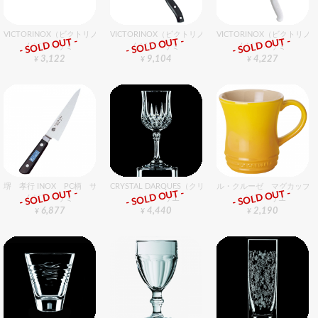
VICTORINOX（ビクトリノックス） 三徳包丁 17cm
VICTORINOX（ビクトリノックス） フィレナイフ 20cm
VICTORINOX（ビクトリ
- SOLD OUT -
- SOLD OUT -
- SOLD OUT -
包丁・ハサミ
包丁・ハサミ
包丁・ハサミ
3,122
9,104
4,227
¥
¥
¥
堺 孝行 INOX PC柄 サバキ東型 15cm
CRYSTAL DARQUES（クリスタル・ダルク） ロンシャン 
ル・クルーゼ マグカップ 
- SOLD OUT -
- SOLD OUT -
- SOLD OUT -
包丁・ハサミ
グラスバリエ
グラスバリエ
6,877
4,440
2,190
¥
¥
¥