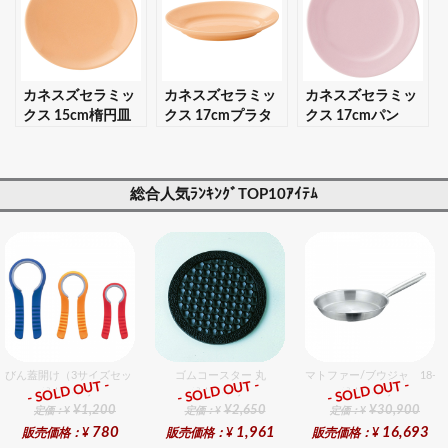
可】
カネスズセラミッ
カネスズセラミッ
カネスズセラミッ
クス 15cm楕円皿
クス 17cmプラタ
クス 17cmパン
（パステルオレン
ー（パステルオレ
（パステルピン
ジ） 【ギフト・プ
ンジ） 【ギフト・
ク） 【ギフト・プ
レゼント対応可】
プレゼント対応
レゼント対応可】
総合人気ﾗﾝｷﾝｸﾞTOP10ｱｲﾃﾑ
可】
びん蓋開け（3サイズセット）
ゴムコースター 丸
マトファー/ブウジャ 18-1
- SOLD OUT -
- SOLD OUT -
- SOLD OUT -
総合ﾗﾝｷﾝｸﾞ
総合ﾗﾝｷﾝｸﾞ
総合ﾗﾝｷﾝｸﾞ
¥1,200
¥2,650
¥30,900
定価：¥
定価：¥
定価：¥
780
1,961
16,693
販売価格：¥
販売価格：¥
販売価格：¥