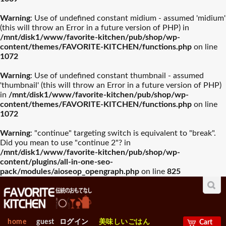
Warning
: Use of undefined constant midium - assumed 'midium'
(this will throw an Error in a future version of PHP) in
/mnt/disk1/www/favorite-kitchen/pub/shop/wp-
content/themes/FAVORITE-KITCHEN/functions.php
on line
1072
Warning
: Use of undefined constant thumbnail - assumed
'thumbnail' (this will throw an Error in a future version of PHP)
in
/mnt/disk1/www/favorite-kitchen/pub/shop/wp-
content/themes/FAVORITE-KITCHEN/functions.php
on line
1072
Warning
: "continue" targeting switch is equivalent to "break".
Did you mean to use "continue 2"? in
/mnt/disk1/www/favorite-kitchen/pub/shop/wp-
content/plugins/all-in-one-seo-
pack/modules/aioseop_opengraph.php
on line
825
home
guest
ログイン
美味しいごはん
Cart