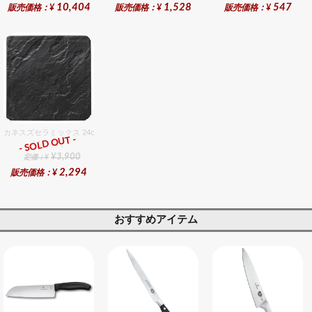
10,404
1,528
547
販売価格：¥
販売価格：¥
販売価格：¥
カネスズセラミックス 24cmスクエアプレート（ハマ付き）BK
- SOLD OUT -
総合ﾗﾝｷﾝｸﾞ
¥3,900
定価：¥
2,294
販売価格：¥
おすすめアイテム