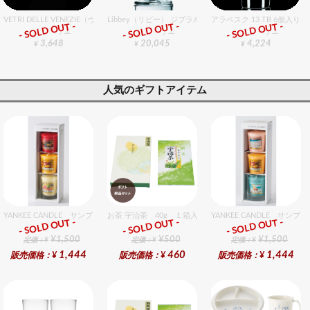
VETRI DELLE VENEZIE（ヴェトリデッレ ヴェネツィエ） オアシ オールド300 (旧390) 
Libbey（リビー） ジブラルタル 15246 36個入りセット
アラベスク 13 TB 6個入り
- SOLD OUT -
- SOLD OUT -
- SOLD OUT -
グラスバリエ
グラスバリエ
グラスバリエ
3,648
20,045
4,224
¥
¥
¥
人気のギフトアイテム
YANKEE CANDLE サンプラー3個・ホルダーセット フルーツ
お茶 宇治茶 40g １箱入セット
YANKEE CANDLE サ
- SOLD OUT -
- SOLD OUT -
- SOLD OUT -
ギフト
ギフト
ギフト
¥1,500
¥500
¥1,500
定価：¥
定価：¥
定価：¥
1,444
460
1,444
販売価格：¥
販売価格：¥
販売価格：¥