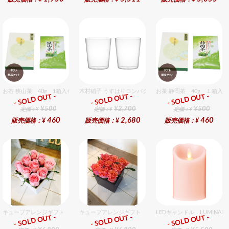
お茶 狭山茶 40g 1箱入セット
木村硝子 うすはりコンパクト270cc オールドグラスギフ
お茶 静岡茶 40g １箱入
- SOLD OUT -
- SOLD OUT -
- SOLD OUT -
ギフト
ギフト
ギフト
¥500
¥2,700
¥500
定価：¥
定価：¥
定価：¥
460
2,680
460
販売価格：¥
販売価格：¥
販売価格：¥
キューブアレンジギフト ピンク
キューブアレンジギフト オレンジ
LEDキャンドル LUMINA
- SOLD OUT -
- SOLD OUT -
- SOLD OUT -
ギフト
ギフト
ギフト