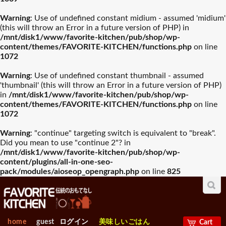
入園・入学祝おすすめギフ
Warning
: Use of undefined constant midium - assumed 'midium'
誕生日祝おすすめギフト
山崎実業
木村硝子店
ト
(this will throw an Error in a future version of PHP) in
/mnt/disk1/www/favorite-kitchen/pub/shop/wp-
グラスバリエ人気
ワイン・バー用品
content/themes/FAVORITE-KITCHEN/functions.php
on line
ランキング
人気ランキング
お中元おすすめギフト
ワサラ
お歳暮おすすめギフト
Arc International
1072
プレート･器
カトラリー
Warning
: Use of undefined constant thumbnail - assumed
母の日おすすめギフト
Anchor Hocking
父の日おすすめギフト
EBM
'thumbnail' (this will throw an Error in a future version of PHP)
in
/mnt/disk1/www/favorite-kitchen/pub/shop/wp-
容器類人気ランキ
包丁・ハサミ人気
グラスバリエ
ワイン・バー用品
ング
ランキング
content/themes/FAVORITE-KITCHEN/functions.php
on line
ビジネス・昇進祝おすすめ
1072
Borgonovo
退職祝おすすめギフト
Bormioli Rocco
ギフト
Warning
: "continue" targeting switch is equivalent to "break".
Did you mean to use "continue 2"? in
容器類
包丁・ハサミ
VETRI DELLE VENEZIE
賀寿祝おすすめギフト
敬老の日おすすめギフト
Durobor
フライパン・鍋人
卓上＆調理小物人
/mnt/disk1/www/favorite-kitchen/pub/shop/wp-
気ランキング
気ランニング
content/plugins/all-in-one-seo-
pack/modules/aioseop_opengraph.php
on line
825
お見舞いおすすめギフト
Chelf＆Sommelier
新築内祝おすすめギフト
Libbey
フライパン・鍋
卓上＆調理小物
製菓・ベ-カリ-用品
調理機械人気ラン
出産【内祝い】おすすめギ
新築【内祝い】おすすめギ
Bormioli Luigi
RIEDEL
人気ランキング
キング
フト
フト
home
guest
ログイン
美味しいごはん
Cart