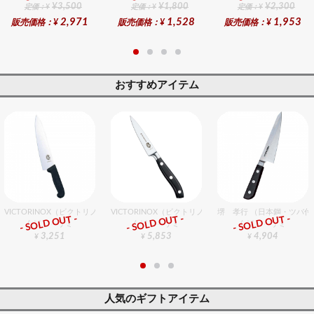
¥3,500
¥1,800
¥2,300
定価：¥
定価：¥
定価：¥
2,971
1,528
1,953
販売価格：¥
販売価格：¥
販売価格：¥
おすすめアイテム
VICTORINOX（ビクトリノックス） プロフェッショナル 牛刀 22cm
VICTORINOX（ビクトリノックス） gMぺティーナイフ 1
堺 孝行 （日本鋼・ツバ付
- SOLD OUT -
- SOLD OUT -
- SOLD OUT -
包丁・ハサミ
包丁・ハサミ
包丁・ハサミ
3,251
5,853
4,904
¥
¥
¥
人気のギフトアイテム