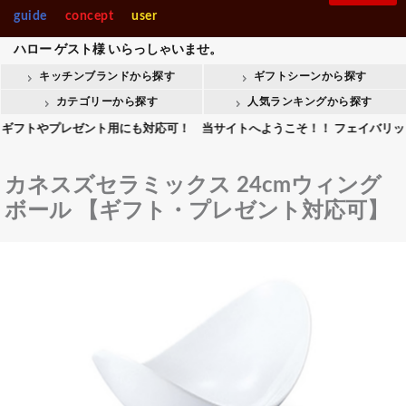
製菓・ベ-カ-リー
調理機械
guide
concept
user
入園・入学【内祝】おすす
快気【内祝い】おすすめギ
Stolzle Lausitz
SPIEGELAU
めギフト
フト
ハロー
ゲスト様
いらっしゃいませ。
整理＆店舗用品人
ギフト商品人気ラ
気ランキング
ンキング
キッチンブランドから探す
ギフトシーンから探す
整理＆店舗用品
ギフト
会葬御礼用おすすめギフト
Crystal Darques
お香典返しおすすめギフト
カテゴリーから探す
人気ランキングから探す
トやプレゼント用にも対応可！ 当サイトへようこそ！！ フェイバリットキッ
all brands
カネスズセラミックス 24cmウィング
ボール 【ギフト・プレゼント対応可】