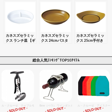
ー 【ギフト・プレ
【ギフト・プレゼ
ー 【ギフト・プレ
ゼント対応可】
ント対応可】
ゼント対応可】
カネスズセラミッ
カネスズセラミッ
カネスズセラミッ
クス ランチ皿 【ギ
クス 24cmパスタ
クス 25cm手付き
フト・プレゼント
ボール 【ギフト・
パスタ 【ギフト・
対応可】
プレゼント対応
プレゼント対応
可】
可】
総合人気ﾗﾝｷﾝｸﾞTOP10ｱｲﾃﾑ
ル・クルーゼ テーブルモデルギフトセット
Bew（ベウ） ワインボトルラック L
ル・クルーゼ アイスクー
- SOLD OUT -
- SOLD OUT -
- SOLD OUT -
総合ﾗﾝｷﾝｸﾞ
総合ﾗﾝｷﾝｸﾞ
総合ﾗﾝｷﾝｸﾞ