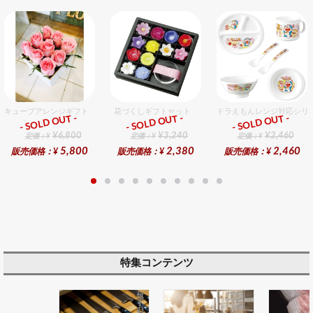
キューブアレンジギフト ピンク
花づくしギフトセット
ドラえもんレンジ対応シリ
- SOLD OUT -
- SOLD OUT -
- SOLD OUT -
ギフト
ギフト
ギフト
¥6,800
¥3,240
¥2,460
定価：¥
定価：¥
定価：¥
5,800
2,380
2,460
販売価格：¥
販売価格：¥
販売価格：¥
特集コンテンツ