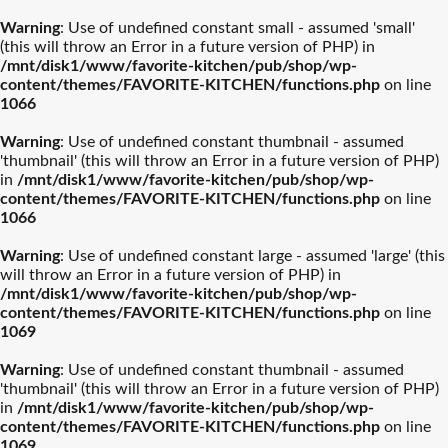
Warning
: Use of undefined constant small - assumed 'small'
(this will throw an Error in a future version of PHP) in
/mnt/disk1/www/favorite-kitchen/pub/shop/wp-
content/themes/FAVORITE-KITCHEN/functions.php
on line
1066
ル・クルーゼ
ティファール
Warning
: Use of undefined constant thumbnail - assumed
'thumbnail' (this will throw an Error in a future version of PHP)
ストウブ
カネスズセラミックス
in
/mnt/disk1/www/favorite-kitchen/pub/shop/wp-
content/themes/FAVORITE-KITCHEN/functions.php
on line
1066
柳宗理
南部鉄器
Warning
: Use of undefined constant large - assumed 'large' (this
will throw an Error in a future version of PHP) in
/mnt/disk1/www/favorite-kitchen/pub/shop/wp-
ビクトリノックス
イッタラ
content/themes/FAVORITE-KITCHEN/functions.php
on line
1069
結婚披露宴【引き出物】お
結婚祝おおすめギフト
バカラ
アラビア
Warning
: Use of undefined constant thumbnail - assumed
すすめギフト
'thumbnail' (this will throw an Error in a future version of PHP)
in
/mnt/disk1/www/favorite-kitchen/pub/shop/wp-
プレート・器人気
カトラリー人気ル
出産祝おすすめギフト
カメヤマ
新築祝おすすめギフト
ルミナラ
content/themes/FAVORITE-KITCHEN/functions.php
on line
ランキング
ランキング
1069