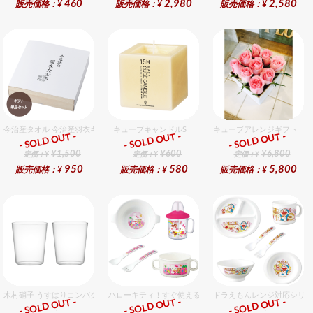
460
2,980
2,580
販売価格：¥
販売価格：¥
販売価格：¥
今治産タオル 今治産羽衣ギフトフェイスタオル 1個入セット
キューブキャンドルS
キューブアレンジギフト ピ
- SOLD OUT -
- SOLD OUT -
- SOLD OUT -
ギフト
ギフト
ギフト
¥1,500
¥600
¥6,800
定価：¥
定価：¥
定価：¥
950
580
5,800
販売価格：¥
販売価格：¥
販売価格：¥
木村硝子 うすはりコンパクト270cc オールドグラスギフトセット（2個入り）
ハローキティ！すぐ使えるおめでとうセット（女の子用） 
ドラえもんレンジ対応シリー
- SOLD OUT -
- SOLD OUT -
- SOLD OUT -
ギフト
ギフト
ギフト