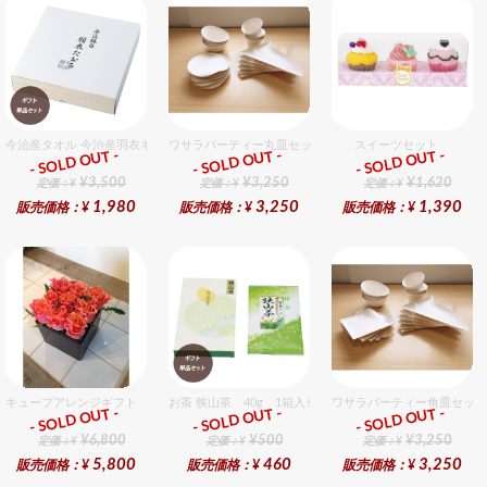
今治産タオル 今治産羽衣ギフトバスタオル 1個入セット
ワサラパーティー丸皿セット 4種6個入りセット
スイーツセット
- SOLD OUT -
- SOLD OUT -
- SOLD OUT -
ギフト
ギフト
ギフト
¥3,500
¥3,250
¥1,620
定価：¥
定価：¥
定価：¥
1,980
3,250
1,390
販売価格：¥
販売価格：¥
販売価格：¥
キューブアレンジギフト オレンジ
お茶 狭山茶 40g 1箱入セット
ワサラパーティー角皿セット
- SOLD OUT -
- SOLD OUT -
- SOLD OUT -
ギフト
ギフト
ギフト
¥6,800
¥500
¥3,250
定価：¥
定価：¥
定価：¥
5,800
460
3,250
販売価格：¥
販売価格：¥
販売価格：¥