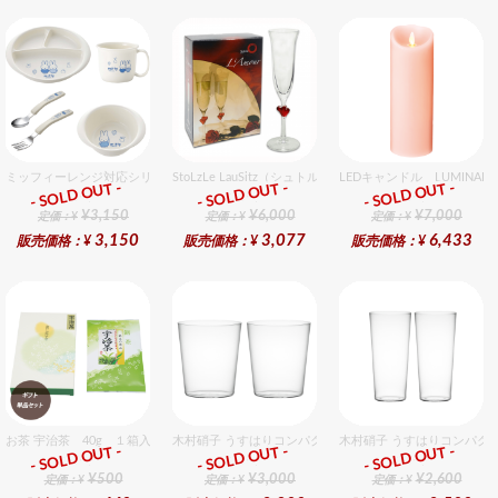
ミッフィーレンジ対応シリーズ セット販売商品です。
StoLzLe LauSitz（シュトルツル ラウンジッツ） アモー
LEDキャンドル LUMIN
- SOLD OUT -
- SOLD OUT -
- SOLD OUT -
ギフト
ギフト
ギフト
¥3,150
¥6,000
¥7,000
定価：¥
定価：¥
定価：¥
3,150
3,077
6,433
販売価格：¥
販売価格：¥
販売価格：¥
お茶 宇治茶 40g １箱入セット
木村硝子 うすはりコンパクト390cc オールドグラスギフ
木村硝子 うすはりコンパクト
- SOLD OUT -
- SOLD OUT -
- SOLD OUT -
ギフト
ギフト
ギフト
¥500
¥3,000
¥2,600
定価：¥
定価：¥
定価：¥