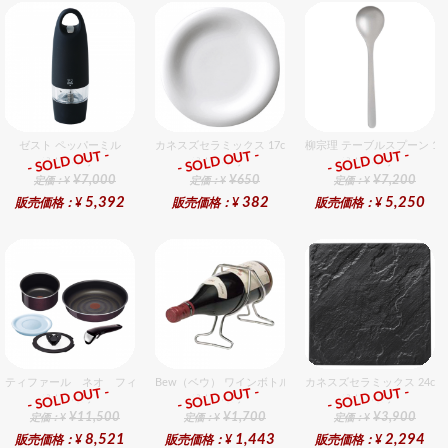
ゼスト ペッパーミル
カネスズセラミックス 17cmパン
柳宗理 テーブルスプーン 1
- SOLD OUT -
- SOLD OUT -
- SOLD OUT -
総合ﾗﾝｷﾝｸﾞ
総合ﾗﾝｷﾝｸﾞ
総合ﾗﾝｷﾝｸﾞ
¥7,000
¥650
¥7,200
定価：¥
定価：¥
定価：¥
5,392
382
5,250
販売価格：¥
販売価格：¥
販売価格：¥
ティファール ネオ フィグノワールセット 5
Bew（ベウ） ワインボトルラック S
カネスズセラミックス 24c
- SOLD OUT -
- SOLD OUT -
- SOLD OUT -
総合ﾗﾝｷﾝｸﾞ
総合ﾗﾝｷﾝｸﾞ
総合ﾗﾝｷﾝｸﾞ
¥11,500
¥1,700
¥3,900
定価：¥
定価：¥
定価：¥
8,521
1,443
2,294
販売価格：¥
販売価格：¥
販売価格：¥