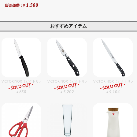
1,588
販売価格：¥
おすすめアイテム
VICTORINOX（ビクトリノックス） ペティーナイフ BK 10cm
VICTORINOX（ビクトリノックス） gMぺティーナイフ 8
VICTORINOX（ビクトリノ
- SOLD OUT -
- SOLD OUT -
- SOLD OUT -
包丁・ハサミ
包丁・ハサミ
包丁・ハサミ
650
5,202
9,104
¥
¥
¥