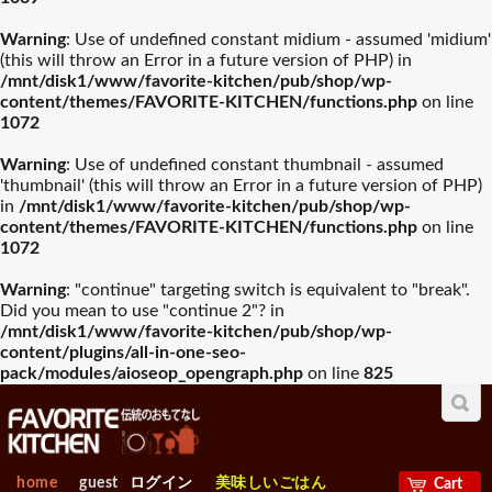
Warning
: Use of undefined constant midium - assumed 'midium'
(this will throw an Error in a future version of PHP) in
/mnt/disk1/www/favorite-kitchen/pub/shop/wp-
content/themes/FAVORITE-KITCHEN/functions.php
on line
1072
Warning
: Use of undefined constant thumbnail - assumed
'thumbnail' (this will throw an Error in a future version of PHP)
in
/mnt/disk1/www/favorite-kitchen/pub/shop/wp-
content/themes/FAVORITE-KITCHEN/functions.php
on line
1072
Warning
: "continue" targeting switch is equivalent to "break".
Did you mean to use "continue 2"? in
/mnt/disk1/www/favorite-kitchen/pub/shop/wp-
content/plugins/all-in-one-seo-
pack/modules/aioseop_opengraph.php
on line
825
home
guest
ログイン
美味しいごはん
Cart