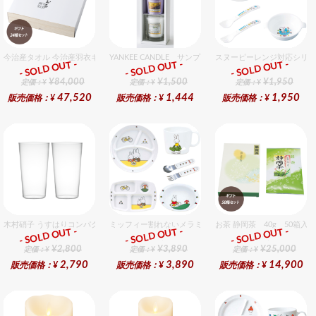
今治産タオル 今治産羽衣ギフトバスタオル 24個入セット
YANKEE CANDLE サンプラー3個・ホルダーセット 
スヌーピーレンジ対応シリー
- SOLD OUT -
- SOLD OUT -
- SOLD OUT -
ギフト
ギフト
ギフト
¥84,000
¥1,500
¥1,950
定価：¥
定価：¥
定価：¥
47,520
1,444
1,950
販売価格：¥
販売価格：¥
販売価格：¥
木村硝子 うすはりコンパクト320cc タンブラーグラスギフトセット（2個入り）
ミッフィー割れないメラミン食器セット セット販売商品で
お茶 静岡茶 40g 50箱入
- SOLD OUT -
- SOLD OUT -
- SOLD OUT -
ギフト
ギフト
ギフト
¥2,800
¥3,890
¥25,000
定価：¥
定価：¥
定価：¥
2,790
3,890
14,900
販売価格：¥
販売価格：¥
販売価格：¥