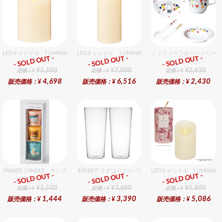
LEDキャンドル LUMINARA（ルミナラ） アイボリー ピラー3.5×5ギフトボックス入
LEDキャンドル LUMINARA（ルミナラ） アイボリー 
ミッフィーフルーツシリーズ
- SOLD OUT -
- SOLD OUT -
- SOLD OUT -
ギフト
ギフト
ギフト
¥5,500
¥7,000
¥2,430
定価：¥
定価：¥
定価：¥
4,698
6,516
2,430
販売価格：¥
販売価格：¥
販売価格：¥
YANKEE CANDLE サンプラー3個・ホルダーセット トロピカル
木村硝子 うすはりコンパクト500cc ゾンビグラスギフト
LEDキャンドル LUMINA
- SOLD OUT -
- SOLD OUT -
- SOLD OUT -
ギフト
ギフト
ギフト
¥1,500
¥3,600
¥5,800
定価：¥
定価：¥
定価：¥
1,444
3,390
5,086
販売価格：¥
販売価格：¥
販売価格：¥