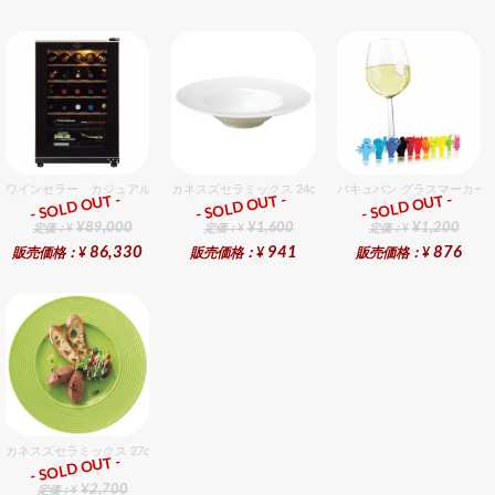
ワインセラー カジュアル FJC−85G（26本用）
カネスズセラミックス 24cmスープ
バキュバン グラスマーカー（
- SOLD OUT -
- SOLD OUT -
- SOLD OUT -
総合ﾗﾝｷﾝｸﾞ
総合ﾗﾝｷﾝｸﾞ
総合ﾗﾝｷﾝｸﾞ
¥89,000
¥1,600
¥1,200
定価：¥
定価：¥
定価：¥
86,330
941
876
販売価格：¥
販売価格：¥
販売価格：¥
カネスズセラミックス 27cmディナー（Hiwa）
- SOLD OUT -
総合ﾗﾝｷﾝｸﾞ
¥2,700
定価：¥