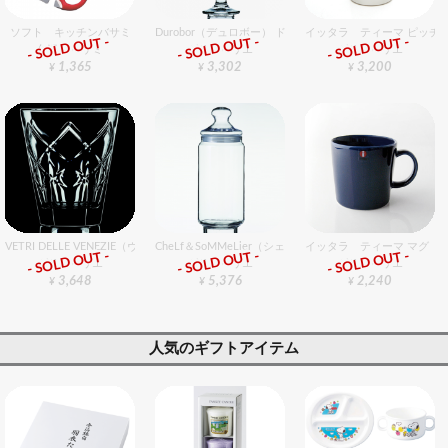
ソフト キッチンバサミ
Durobor（デュロボー） ドルトマン 979/23 6個入りセット
イッタラ ティーマ ピッチャ
- SOLD OUT -
- SOLD OUT -
- SOLD OUT -
包丁・ハサミ
グラスバリエ
グラスバリエ
1,365
3,302
3,200
¥
¥
¥
VETRI DELLE VENEZIE（ヴェトリデッレ ヴェネツィエ） マーキュイーズ 340オールド 
CheLf＆SoMMeLier（シェフ＆ソムリエ） ポットクラブ 1
イッタラ ティーマ マグ 30
- SOLD OUT -
- SOLD OUT -
- SOLD OUT -
グラスバリエ
グラスバリエ
グラスバリエ
3,648
5,376
2,240
¥
¥
¥
人気のギフトアイテム