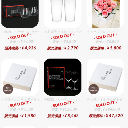
RIEDEL（リーデル） リーデル オー 0 カベルネ 2個入りセット
木村硝子 うすはりコンパクト320cc タンブラーグラスギ
キューブアレンジギフト ピ
- SOLD OUT -
- SOLD OUT -
- SOLD OUT -
ギフト
ギフト
ギフト
¥7,000
¥2,800
¥6,800
定価：¥
定価：¥
定価：¥
4,936
2,790
5,800
販売価格：¥
販売価格：¥
販売価格：¥
今治産タオル 今治産羽衣ギフトバスタオル 1個入セット
RIEDEL（リーデル） ヴィノム 15 キアンティ 2個入りセッ
今治産タオル 今治産羽衣ギ
- SOLD OUT -
- SOLD OUT -
- SOLD OUT -
ギフト
ギフト
ギフト
¥3,500
¥12,000
¥84,000
定価：¥
定価：¥
定価：¥
1,980
8,462
47,520
販売価格：¥
販売価格：¥
販売価格：¥