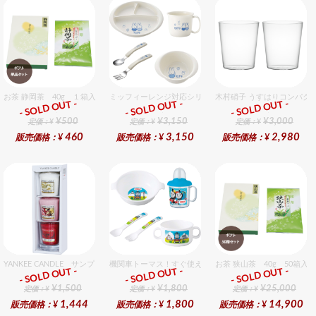
お茶 静岡茶 40g １箱入セット
ミッフィーレンジ対応シリーズ セット販売商品です。
木村硝子 うすはりコンパクト
- SOLD OUT -
- SOLD OUT -
- SOLD OUT -
ギフト
ギフト
ギフト
¥500
¥3,150
¥3,000
定価：¥
定価：¥
定価：¥
460
3,150
2,980
販売価格：¥
販売価格：¥
販売価格：¥
YANKEE CANDLE サンプラー3個・ホルダーセット フローラル
機関車トーマス！すぐ使えるおめでとうセット（男の子用）
お茶 狭山茶 40g 50箱入
- SOLD OUT -
- SOLD OUT -
- SOLD OUT -
ギフト
ギフト
ギフト
¥1,500
¥1,800
¥25,000
定価：¥
定価：¥
定価：¥
1,444
1,800
14,900
販売価格：¥
販売価格：¥
販売価格：¥