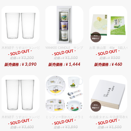
木村硝子 うすはりコンパクト450cc タンブラーグラスギフトセット（2個入り）
YANKEE CANDLE サンプラー3個・ホルダーセット 
お茶 狭山茶 40g 1箱入セ
- SOLD OUT -
- SOLD OUT -
- SOLD OUT -
ギフト
ギフト
ギフト
¥3,200
¥1,500
¥500
定価：¥
定価：¥
定価：¥
3,090
1,444
460
販売価格：¥
販売価格：¥
販売価格：¥
木村硝子 うすはりコンパクト500cc ゾンビグラスギフトセット（2個入り）
ミッフィー割れないメラミン食器セット セット販売商品で
今治産タオル 今治産羽衣ギ
- SOLD OUT -
- SOLD OUT -
- SOLD OUT -
ギフト
ギフト
ギフト
¥3,600
¥3,890
¥1,500
定価：¥
定価：¥
定価：¥