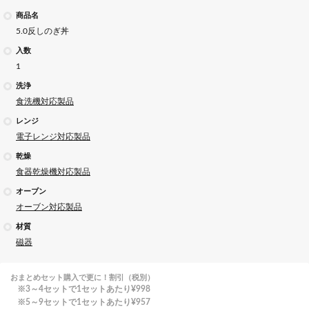
商品名
5.0反しのぎ丼
入数
1
洗浄
食洗機対応製品
レンジ
電子レンジ対応製品
乾燥
食器乾燥機対応製品
オーブン
オーブン対応製品
材質
磁器
おまとめセット購入で更に！割引（税別）
3～4セットで1セットあたり
¥998
5～9セットで1セットあたり
¥957