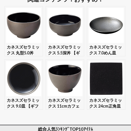
カネスズセラミッ
カネスズセラミッ
カネスズセラミッ
クス 丸型5.0丼
クス 5.5深丼 【ギ
クス 7.0めん皿
【ギフト・プレゼ
フト・プレゼント
【ギフト・プレゼ
ント対応可】
対応可】
ント対応可】
カネスズセラミッ
カネスズセラミッ
カネスズセラミッ
クス 9.0皿 【ギフ
クス 11cmカフェ
クス 24cm正角皿
ト・プレゼント対
丼 【ギフト・プレ
【ギフト・プレゼ
応可】
ゼント対応可】
ント対応可】
総合人気ﾗﾝｷﾝｸﾞTOP10ｱｲﾃﾑ