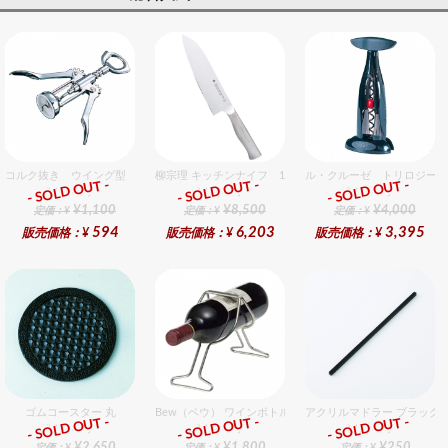
コルク抜き ウイング型 クローム
柳宗理 キッチンナイフ 18cm
ル・クルーゼ トリロジー 
- SOLD OUT -
- SOLD OUT -
- SOLD OUT -
総合ﾗﾝｷﾝｸﾞ
総合ﾗﾝｷﾝｸﾞ
総合ﾗﾝｷﾝｸﾞ
¥1,100
¥8,500
¥4,000
定価：¥
定価：¥
定価：¥
594
6,203
3,395
販売価格：¥
販売価格：¥
販売価格：¥
ゴムコースター 丸
Bew（ベウ） ワインボトルラック L
アクリルマドラー ブラック
- SOLD OUT -
- SOLD OUT -
- SOLD OUT -
総合ﾗﾝｷﾝｸﾞ
総合ﾗﾝｷﾝｸﾞ
総合ﾗﾝｷﾝｸﾞ
¥2,650
¥1,800
¥250