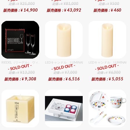
¥25,000
¥81,000
¥500
定価：¥
定価：¥
定価：¥
14,900
43,092
460
販売価格：¥
販売価格：¥
販売価格：¥
RIEDEL（リーデル） ヴィノム 8 シャンパーニュ 2個入りセット
LEDキャンドル LUMINARA（ルミナラ） アイボリー 
LEDキャンドル LUMINA
- SOLD OUT -
- SOLD OUT -
- SOLD OUT -
ギフト
ギフト
ギフト
¥13,200
¥7,000
¥6,000
定価：¥
定価：¥
定価：¥
9,308
6,516
5,055
販売価格：¥
販売価格：¥
販売価格：¥