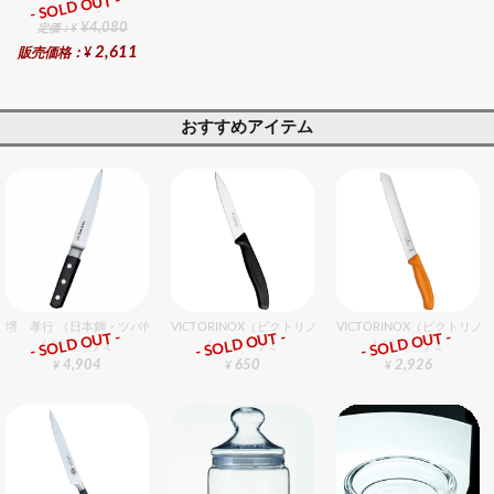
- SOLD OUT -
総合ﾗﾝｷﾝｸﾞ
¥4,080
定価：¥
2,611
販売価格：¥
おすすめアイテム
堺 孝行 （日本鋼・ツバ付）サバキ 15cm 西型
VICTORINOX（ビクトリノックス） ペティーナイフ BK 1
VICTORINOX（ビクトリ
- SOLD OUT -
- SOLD OUT -
- SOLD OUT -
包丁・ハサミ
包丁・ハサミ
包丁・ハサミ
4,904
650
2,926
¥
¥
¥