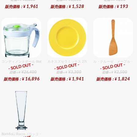
定価：¥
定価：¥
定価：¥
1,961
1,528
193
販売価格：¥
販売価格：¥
販売価格：¥
コンディメントボール 8660 48個入りセット
カネスズセラミックス 27cmディナー（LeMon）
ル・クルーゼ メープル・ウ
- SOLD OUT -
- SOLD OUT -
- SOLD OUT -
総合ﾗﾝｷﾝｸﾞ
総合ﾗﾝｷﾝｸﾞ
総合ﾗﾝｷﾝｸﾞ
¥26,400
¥3,300
¥2,500
定価：¥
定価：¥
定価：¥
16,896
1,941
1,824
販売価格：¥
販売価格：¥
販売価格：¥
BorMioLi Rocco（ロッコ・ボリミオり） パラディオ ピルスナー0.25 6個入りセット