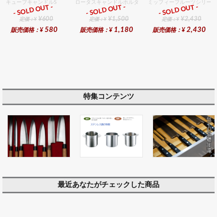
キューブキャンドルS
ロータスキャンドルホルダーギフトセット
ミッフィーフルーツシリーズ
- SOLD OUT -
- SOLD OUT -
- SOLD OUT -
ギフト
ギフト
ギフト
¥600
¥1,500
¥2,430
定価：¥
定価：¥
定価：¥
580
1,180
2,430
販売価格：¥
販売価格：¥
販売価格：¥
特集コンテンツ
最近あなたがチェックした商品