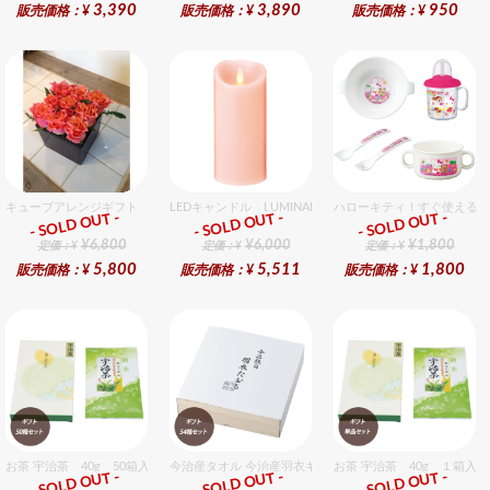
3,390
3,890
950
販売価格：¥
販売価格：¥
販売価格：¥
キューブアレンジギフト オレンジ
LEDキャンドル LUMINARA（ルミナラ） ピンク ピラー
ハローキティ！すぐ使えるお
- SOLD OUT -
- SOLD OUT -
- SOLD OUT -
ギフト
ギフト
ギフト
¥6,800
¥6,000
¥1,800
定価：¥
定価：¥
定価：¥
5,800
5,511
1,800
販売価格：¥
販売価格：¥
販売価格：¥
お茶 宇治茶 40g 50箱入セット 50個入りセット
今治産タオル 今治産羽衣ギフトフェイスタオル 54個入セ
お茶 宇治茶 40g １箱入
- SOLD OUT -
- SOLD OUT -
- SOLD OUT -
ギフト
ギフト
ギフト