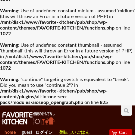
Warning
: Use of undefined constant midium - assumed 'midium'
(this will throw an Error in a future version of PHP) in
/mnt/disk1/www/favorite-kitchen/pub/shop/wp-
content/themes/FAVORITE-KITCHEN/functions.php
on line
1072
Warning
: Use of undefined constant thumbnail - assumed
'thumbnail' (this will throw an Error in a future version of PHP)
in
/mnt/disk1/www/favorite-kitchen/pub/shop/wp-
content/themes/FAVORITE-KITCHEN/functions.php
on line
1072
Warning
: "continue" targeting switch is equivalent to "break".
Did you mean to use "continue 2"? in
/mnt/disk1/www/favorite-kitchen/pub/shop/wp-
content/plugins/all-in-one-seo-
pack/modules/aioseop_opengraph.php
on line
825
home
guest
ログイン
美味しいごはん
Cart