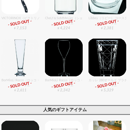
VICTORINOX（ビクトリノックス） ユーティリティーナイフ 15cm
CheLf＆SoMMeLier（シェフ＆ソムリエ） ポットクラブ 0.
Libbey（リビー） コースター
- SOLD OUT -
- SOLD OUT -
- SOLD OUT -
包丁・ハサミ
グラスバリエ
グラスバリエ
7,153
4,224
2,381
¥
¥
¥
BorMioLi Rocco（ロッコ・ボリミオり） パラディオ ピルスナー0.25 6個入りセット
BorMioLi Rocco（ロッコ・ボリミオり） プロフェッショ
カッレ 280オールド プラチ
- SOLD OUT -
- SOLD OUT -
- SOLD OUT -
グラスバリエ
グラスバリエ
グラスバリエ
2,611
2,342
5,329
¥
¥
¥
人気のギフトアイテム