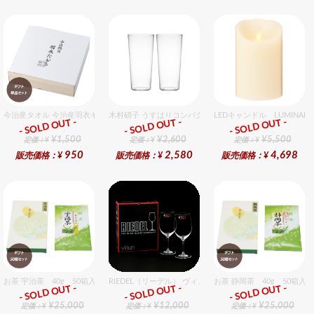
今治産タオル 今治産羽衣ギフトフェイスタオル 1個入セット
木村硝子 うすはりコンパクト260cc ゾンビグラスギフト
LEDキャンドル LUMINA
- SOLD OUT -
- SOLD OUT -
- SOLD OUT -
ギフト
ギフト
ギフト
¥1,500
¥2,600
¥5,500
定価：¥
定価：¥
定価：¥
950
2,580
4,698
販売価格：¥
販売価格：¥
販売価格：¥
お茶 宇治茶 40g 50箱入セット 50個入りセット
RIEDEL（リーデル） ヴィノム 15 キアンティ 2個入りセッ
お茶 静岡茶 40g 50箱入
- SOLD OUT -
- SOLD OUT -
- SOLD OUT -
ギフト
ギフト
ギフト
¥25,000
¥12,000
¥25,000
定価：¥
定価：¥
定価：¥