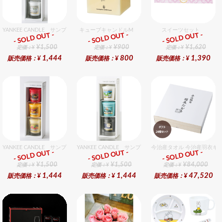
YANKEE CANDLE サンプラー3個・ホルダーセット グッドスリープ
キューブキャンドルM
スイーツセット
- SOLD OUT -
- SOLD OUT -
- SOLD OUT -
ギフト
ギフト
ギフト
¥1,500
¥900
¥1,620
定価：¥
定価：¥
定価：¥
1,444
800
1,390
販売価格：¥
販売価格：¥
販売価格：¥
YANKEE CANDLE サンプラー3個・ホルダーセット フルーツ
YANKEE CANDLE サンプラー3個・ホルダーセット フ
今治産タオル 今治産羽衣ギ
- SOLD OUT -
- SOLD OUT -
- SOLD OUT -
ギフト
ギフト
ギフト
¥1,500
¥1,500
¥84,000
定価：¥
定価：¥
定価：¥
1,444
1,444
47,520
販売価格：¥
販売価格：¥
販売価格：¥