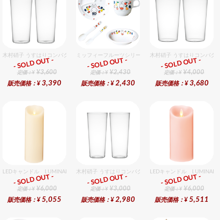
木村硝子 うすはりコンパクト500cc ゾンビグラスギフトセット（2個入り）
ミッフィーフルーツシリーズ割れないメラミン食器セット 
木村硝子 うすはりコンパクト
- SOLD OUT -
- SOLD OUT -
- SOLD OUT -
ギフト
ギフト
ギフト
¥3,600
¥2,430
¥4,000
定価：¥
定価：¥
定価：¥
3,390
2,430
3,680
販売価格：¥
販売価格：¥
販売価格：¥
LEDキャンドル LUMINARA（ルミナラ） アイボリー ピラー3.5x7 ギフトボックス
木村硝子 うすはりコンパクト380cc ゾンビグラスギフト
LEDキャンドル LUMINA
- SOLD OUT -
- SOLD OUT -
- SOLD OUT -
ギフト
ギフト
ギフト
¥6,000
¥3,000
¥6,000
定価：¥
定価：¥
定価：¥
5,055
2,980
5,511
販売価格：¥
販売価格：¥
販売価格：¥