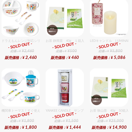
ドラえもんレンジ対応シリーズセット セット販売商品です。
お茶 静岡茶 40g １箱入セット
LEDキャンドル LUMINA
- SOLD OUT -
- SOLD OUT -
- SOLD OUT -
ギフト
ギフト
ギフト
¥2,460
¥500
¥5,800
定価：¥
定価：¥
定価：¥
2,460
460
5,086
販売価格：¥
販売価格：¥
販売価格：¥
機関車トーマス！すぐ使えるおめでとうセット（男の子用） セット販売商品です。
YANKEE CANDLE サンプラー3個・ホルダーセット
お茶 狭山茶 40g 50箱入
- SOLD OUT -
- SOLD OUT -
- SOLD OUT -
ギフト
ギフト
ギフト
¥1,800
¥1,500
¥25,000
定価：¥
定価：¥
定価：¥
1,800
1,444
14,900
販売価格：¥
販売価格：¥
販売価格：¥