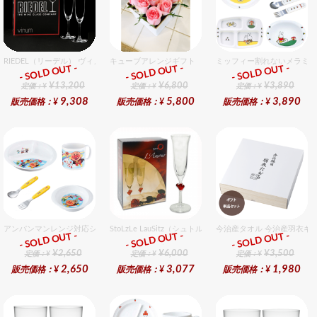
RIEDEL（リーデル） ヴィノム 8 シャンパーニュ 2個入りセット
キューブアレンジギフト ピンク
ミッフィー割れないメラミン
- SOLD OUT -
- SOLD OUT -
- SOLD OUT -
ギフト
ギフト
ギフト
¥13,200
¥6,800
¥3,890
定価：¥
定価：¥
定価：¥
9,308
5,800
3,890
販売価格：¥
販売価格：¥
販売価格：¥
アンパンマンレンジ対応シリーズセット セット販売商品です。
StoLzLe LauSitz（シュトルツル ラウンジッツ） アモー
今治産タオル 今治産羽衣ギ
- SOLD OUT -
- SOLD OUT -
- SOLD OUT -
ギフト
ギフト
ギフト
¥2,650
¥6,000
¥3,500
定価：¥
定価：¥
定価：¥
2,650
3,077
1,980
販売価格：¥
販売価格：¥
販売価格：¥