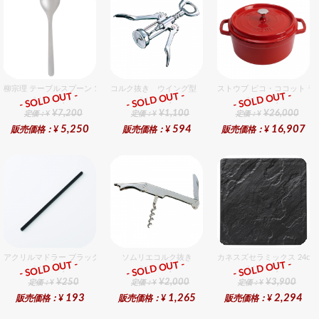
柳宗理 テーブルスプーン 12個入りセット
コルク抜き ウイング型 クローム
ストウブ ピコ・ココット ラウ
- SOLD OUT -
- SOLD OUT -
- SOLD OUT -
総合ﾗﾝｷﾝｸﾞ
総合ﾗﾝｷﾝｸﾞ
総合ﾗﾝｷﾝｸﾞ
¥7,200
¥1,100
¥26,000
定価：¥
定価：¥
定価：¥
5,250
594
16,907
販売価格：¥
販売価格：¥
販売価格：¥
アクリルマドラー ブラック
ソムリエコルク抜き
カネスズセラミックス 24c
- SOLD OUT -
- SOLD OUT -
- SOLD OUT -
総合ﾗﾝｷﾝｸﾞ
総合ﾗﾝｷﾝｸﾞ
総合ﾗﾝｷﾝｸﾞ
¥250
¥2,000
¥3,900
定価：¥
定価：¥
定価：¥
193
1,265
2,294
販売価格：¥
販売価格：¥
販売価格：¥