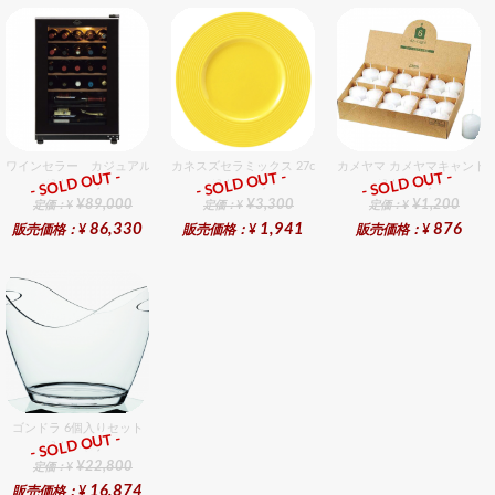
ワインセラー カジュアル FJC−85G（26本用）
カネスズセラミックス 27cmディナー（LeMon）
カメヤマ カメヤマキャンド
- SOLD OUT -
- SOLD OUT -
- SOLD OUT -
総合ﾗﾝｷﾝｸﾞ
総合ﾗﾝｷﾝｸﾞ
総合ﾗﾝｷﾝｸﾞ
¥89,000
¥3,300
¥1,200
定価：¥
定価：¥
定価：¥
86,330
1,941
876
販売価格：¥
販売価格：¥
販売価格：¥
ゴンドラ 6個入りセット
- SOLD OUT -
総合ﾗﾝｷﾝｸﾞ
¥22,800
定価：¥
16,874
販売価格：¥