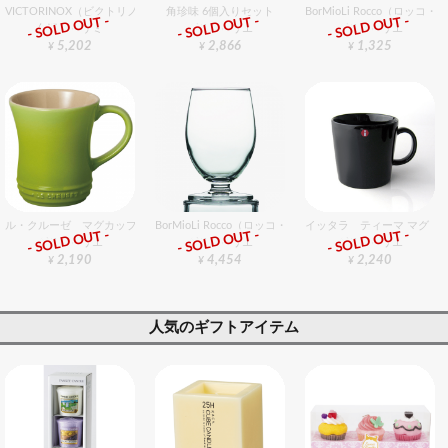
VICTORINOX（ビクトリノックス） シェフナイフ（牛刀）gN 31cm
角珍味 6個入りセット
BorMioLi Rocco（ロ
- SOLD OUT -
- SOLD OUT -
- SOLD OUT -
包丁・ハサミ
グラスバリエ
グラスバリエ
5,202
2,866
1,325
¥
¥
¥
ル・クルーゼ マグカップ S フルーツグリーン
BorMioLi Rocco（ロッコ・ボリミオり） チューリップ 26
イッタラ ティーマ マグ 30
- SOLD OUT -
- SOLD OUT -
- SOLD OUT -
グラスバリエ
グラスバリエ
グラスバリエ
2,190
4,454
2,240
¥
¥
¥
人気のギフトアイテム