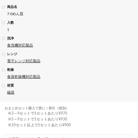
商品名
7.0めん皿
入数
1
洗浄
食洗機対応製品
レンジ
電子レンジ対応製品
乾燥
食器乾燥機対応製品
材質
磁器
おまとめセット購入で更に！割引（税別）
3～4セットで1セットあたり
¥970
5～9セットで1セットあたり
¥930
10セット以上で1セットあたり
¥900