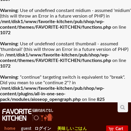
Warning
: Use of undefined constant midium - assumed 'midium'
(this will throw an Error in a future version of PHP) in
/mnt/disk1/www/favorite-kitchen/pub/shop/wp-
content/themes/FAVORITE-KITCHEN/functions.php
on line
1072
Warning
: Use of undefined constant thumbnail - assumed
'thumbnail' (this will throw an Error in a future version of PHP)
in
/mnt/disk1/www/favorite-kitchen/pub/shop/wp-
content/themes/FAVORITE-KITCHEN/functions.php
on line
1072
Warning
: "continue" targeting switch is equivalent to "break".
Did you mean to use "continue 2"? in
/mnt/disk1/www/favorite-kitchen/pub/shop/wp-
content/plugins/all-in-one-seo-
pack/modules/aioseop_opengraph.php
on line
825
home
guest
ログイン
美味しいごはん
Cart