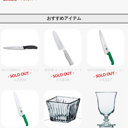
おすすめアイテム
VICTORINOX（ビクトリノックス） フィレナイフ 20cm
柳宗理 キッチンナイフ 14cm
VICTORINOX（ビクトリ
- SOLD OUT -
- SOLD OUT -
- SOLD OUT -
包丁・ハサミ
包丁・ハサミ
包丁・ハサミ
2,926
5,838
4,227
¥
¥
¥