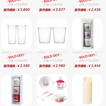
- SOLD OUT -
- SOLD OUT -
- SOLD OUT -
ギフト
ギフト
ギフト
¥6,800
¥6,000
¥2,430
定価：¥
定価：¥
定価：¥
5,800
3,077
2,430
販売価格：¥
販売価格：¥
販売価格：¥
木村硝子 うすはりコンパクト260cc ゾンビグラスギフトセット（2個入り）
木村硝子 うすはりコンパクト390cc オールドグラスギフ
YANKEE CANDLE 
- SOLD OUT -
- SOLD OUT -
- SOLD OUT -
ギフト
ギフト
ギフト
¥2,600
¥3,000
¥1,500
定価：¥
定価：¥
定価：¥
2,580
2,980
1,444
販売価格：¥
販売価格：¥
販売価格：¥