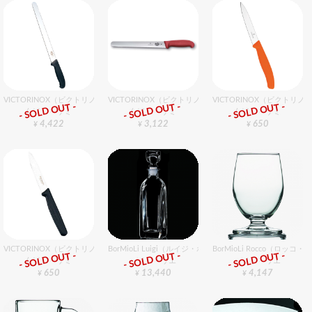
VICTORINOX（ビクトリノックス） ウェーブスライサー 30cm
VICTORINOX（ビクトリノックス） ウェーブナイフ 25c
VICTORINOX（ビクトリノ
- SOLD OUT -
- SOLD OUT -
- SOLD OUT -
包丁・ハサミ
包丁・ハサミ
包丁・ハサミ
4,422
3,122
650
¥
¥
¥
VICTORINOX（ビクトリノックス） 果物ナイフ 10cm
BorMioLi Luigi（ルイジ・ボリミオリ） ストラウス デカ
BorMioLi Rocco（ロッ
- SOLD OUT -
- SOLD OUT -
- SOLD OUT -
包丁・ハサミ
グラスバリエ
グラスバリエ
650
13,440
4,147
¥
¥
¥