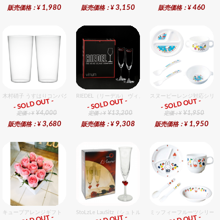
1,980
3,150
460
販売価格：¥
販売価格：¥
販売価格：¥
木村硝子 うすはりコンパクト560cc タンブラーグラスギフトセット（2個入り）
RIEDEL（リーデル） ヴィノム 8 シャンパーニュ 2個入り
スヌーピーレンジ対応シリー
- SOLD OUT -
- SOLD OUT -
- SOLD OUT -
ギフト
ギフト
ギフト
¥4,000
¥13,200
¥1,950
定価：¥
定価：¥
定価：¥
3,680
9,308
1,950
販売価格：¥
販売価格：¥
販売価格：¥
キューブアレンジギフト ピンク
StoLzLe LauSitz（シュトルツル ラウンジッツ） アモー
ミッフィーフルーツシリーズ