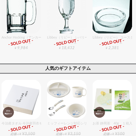
Anchor Hocking（アンカーホッキング） ビアマグ 1152U 24個入りセット
Libbey（リビー） シバリー 3264 36個入りセット
Libbey（リビー） コースター
- SOLD OUT -
- SOLD OUT -
- SOLD OUT -
グラスバリエ
グラスバリエ
グラスバリエ
9,984
18,432
2,381
¥
¥
¥
人気のギフトアイテム
今治産タオル 今治産羽衣ギフトバスタオル 1個入セット
ミッフィーレンジ対応シリーズ セット販売商品です。
お茶 静岡茶 40g １箱入
- SOLD OUT -
- SOLD OUT -
- SOLD OUT -
ギフト
ギフト
ギフト
¥3,500
¥3,150
¥500
定価：¥
定価：¥
定価：¥