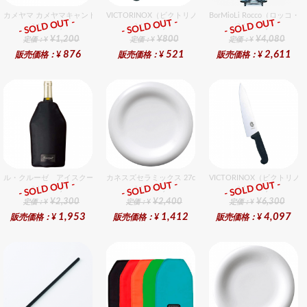
カメヤマ カメヤマキャンドルローソク （24入）
VICTORINOX（ビクトリノックス） ポテトピーラー ６cm
BorMioLi Rocco（ロッ
- SOLD OUT -
- SOLD OUT -
- SOLD OUT -
総合ﾗﾝｷﾝｸﾞ
総合ﾗﾝｷﾝｸﾞ
総合ﾗﾝｷﾝｸﾞ
¥1,200
¥800
¥4,080
定価：¥
定価：¥
定価：¥
876
521
2,611
販売価格：¥
販売価格：¥
販売価格：¥
ル・クルーゼ アイスクーラースリーブ ブラック
カネスズセラミックス 27cmディナー
VICTORINOX（ビクトリ
- SOLD OUT -
- SOLD OUT -
- SOLD OUT -
総合ﾗﾝｷﾝｸﾞ
総合ﾗﾝｷﾝｸﾞ
総合ﾗﾝｷﾝｸﾞ
¥2,300
¥2,400
¥6,300
定価：¥
定価：¥
定価：¥
1,953
1,412
4,097
販売価格：¥
販売価格：¥
販売価格：¥