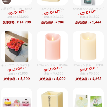
お茶 静岡茶 40g 50箱入セット
キューブキャンドルL
YANKEE CANDLE サ
- SOLD OUT -
- SOLD OUT -
- SOLD OUT -
ギフト
ギフト
ギフト
¥25,000
¥1,100
¥1,500
定価：¥
定価：¥
定価：¥
14,900
980
1,444
販売価格：¥
販売価格：¥
販売価格：¥
キューブアレンジギフト オレンジ
LEDキャンドル LUMINARA（ルミナラ） ピンク ピラー
LEDキャンドル LUMINA
- SOLD OUT -
- SOLD OUT -
- SOLD OUT -
ギフト
ギフト
ギフト
¥6,800
¥5,500
¥5,500
定価：¥
定価：¥
定価：¥
5,800
5,002
4,698
販売価格：¥
販売価格：¥
販売価格：¥