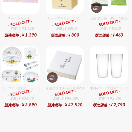
スイーツセット
キューブキャンドルM
お茶 狭山茶 40g 1箱入セ
- SOLD OUT -
- SOLD OUT -
- SOLD OUT -
ギフト
ギフト
ギフト
¥1,620
¥900
¥500
定価：¥
定価：¥
定価：¥
1,390
800
460
販売価格：¥
販売価格：¥
販売価格：¥
ミッフィー割れないメラミン食器セット セット販売商品です。
今治産タオル 今治産羽衣ギフトバスタオル 24個入セット
木村硝子 うすはりコンパクト
- SOLD OUT -
- SOLD OUT -
- SOLD OUT -
ギフト
ギフト
ギフト
¥3,890
¥84,000
¥2,800
定価：¥
定価：¥
定価：¥
3,890
47,520
2,790
販売価格：¥
販売価格：¥
販売価格：¥