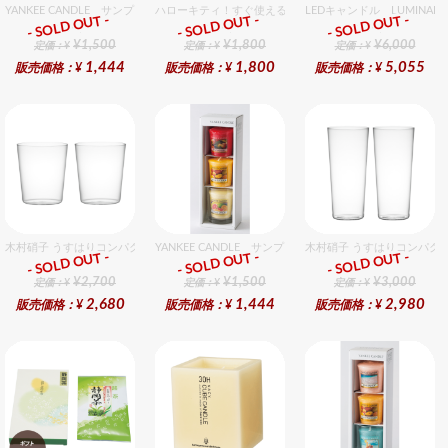
YANKEE CANDLE サンプラー3個・ホルダーセット フローラル
ハローキティ！すぐ使えるおめでとうセット（女の子用） 
LEDキャンドル LUMINA
- SOLD OUT -
- SOLD OUT -
- SOLD OUT -
ギフト
ギフト
ギフト
¥1,500
¥1,800
¥6,000
定価：¥
定価：¥
定価：¥
1,444
1,800
5,055
販売価格：¥
販売価格：¥
販売価格：¥
木村硝子 うすはりコンパクト270cc オールドグラスギフトセット（2個入り）
YANKEE CANDLE サンプラー3個・ホルダーセット フル
木村硝子 うすはりコンパクト
- SOLD OUT -
- SOLD OUT -
- SOLD OUT -
ギフト
ギフト
ギフト
¥2,700
¥1,500
¥3,000
定価：¥
定価：¥
定価：¥
2,680
1,444
2,980
販売価格：¥
販売価格：¥
販売価格：¥