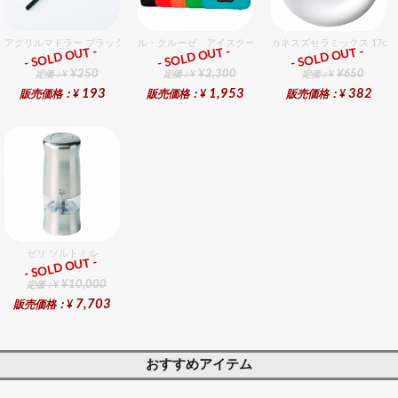
アクリルマドラー ブラック
ル・クルーゼ アイスクーラースリーブ チェリーレッド
カネスズセラミックス 17cm
- SOLD OUT -
- SOLD OUT -
- SOLD OUT -
総合ﾗﾝｷﾝｸﾞ
総合ﾗﾝｷﾝｸﾞ
総合ﾗﾝｷﾝｸﾞ
¥250
¥2,300
¥650
定価：¥
定価：¥
定価：¥
193
1,953
382
販売価格：¥
販売価格：¥
販売価格：¥
ゼリ ソルトミル
- SOLD OUT -
総合ﾗﾝｷﾝｸﾞ
¥10,000
定価：¥
7,703
販売価格：¥
おすすめアイテム