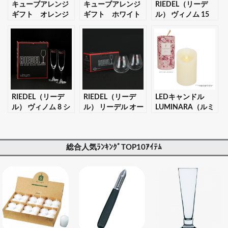
キューブアレンジ
キューブアレンジ
RIEDEL（リーデ
ギフト オレンジ
ギフト ホワイト
ル） ヴィノム 15
【ギフト・プレゼ
【ギフト・プレゼ
キアンティ 2個入
ント対応可】
ント対応可】
りセット 【ギフ
ト・プレゼント対
応可】
RIEDEL（リーデ
RIEDEL（リーデ
LEDキャンドル
ル） ヴィノム 8 シ
ル） リーデル オー
LUMINARA（ルミ
ャンパーニュ 2個
0 カベルネ 2個入り
ナラ） 桜ピラー
入りセット 【ギフ
セット 【ギフト・
3×4 【ギフト・プ
ト・プレゼント対
プレゼント対応
レゼント対応可】
総合人気ﾗﾝｷﾝｸﾞTOP10ｱｲﾃﾑ
応可】
可】