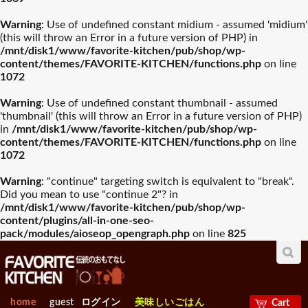
Warning
: Use of undefined constant midium - assumed 'midium'
(this will throw an Error in a future version of PHP) in
/mnt/disk1/www/favorite-kitchen/pub/shop/wp-
content/themes/FAVORITE-KITCHEN/functions.php
on line
1072
Warning
: Use of undefined constant thumbnail - assumed
'thumbnail' (this will throw an Error in a future version of PHP)
in
/mnt/disk1/www/favorite-kitchen/pub/shop/wp-
content/themes/FAVORITE-KITCHEN/functions.php
on line
1072
Warning
: "continue" targeting switch is equivalent to "break".
Did you mean to use "continue 2"? in
/mnt/disk1/www/favorite-kitchen/pub/shop/wp-
content/plugins/all-in-one-seo-
pack/modules/aioseop_opengraph.php
on line
825
home
guest
ログイン
美味しいごはん
Cart