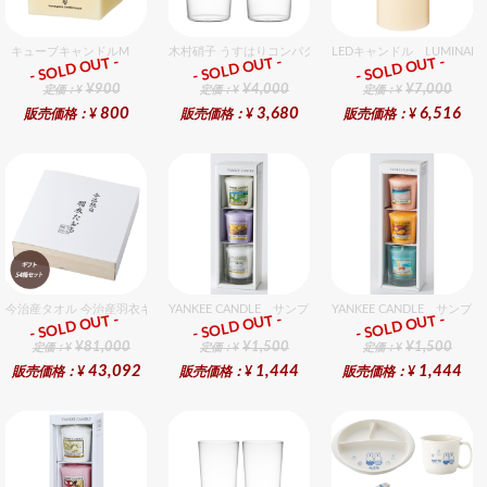
キューブキャンドルM
木村硝子 うすはりコンパクト560cc タンブラーグラスギ
LEDキャンドル LUMIN
- SOLD OUT -
- SOLD OUT -
- SOLD OUT -
ギフト
ギフト
ギフト
¥900
¥4,000
¥7,000
定価：¥
定価：¥
定価：¥
800
3,680
6,516
販売価格：¥
販売価格：¥
販売価格：¥
今治産タオル 今治産羽衣ギフトフェイスタオル 54個入セット
YANKEE CANDLE サンプラー3個・ホルダーセット 
YANKEE CANDLE サ
- SOLD OUT -
- SOLD OUT -
- SOLD OUT -
ギフト
ギフト
ギフト
¥81,000
¥1,500
¥1,500
定価：¥
定価：¥
定価：¥
43,092
1,444
1,444
販売価格：¥
販売価格：¥
販売価格：¥