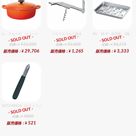
ル・クルーゼ ココット・ジャポネーズ 24cm オレンジ
ソムリエコルク抜き
AG 18−8 水切盆 1段
- SOLD OUT -
- SOLD OUT -
- SOLD OUT -
総合ﾗﾝｷﾝｸﾞ
総合ﾗﾝｷﾝｸﾞ
総合ﾗﾝｷﾝｸﾞ
¥35,000
¥2,000
¥6,170
定価：¥
定価：¥
定価：¥
29,706
1,265
3,333
販売価格：¥
販売価格：¥
販売価格：¥
VICTORINOX（ビクトリノックス） ポテトピーラー ６cm
- SOLD OUT -
総合ﾗﾝｷﾝｸﾞ
¥800
定価：¥
521
販売価格：¥