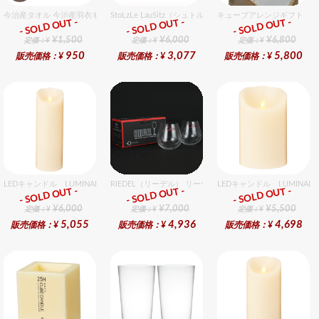
今治産タオル 今治産羽衣ギフトフェイスタオル 1個入セット
StoLzLe LauSitz（シュトルツル ラウンジッツ） アモー
キューブアレンジギフト オ
- SOLD OUT -
- SOLD OUT -
- SOLD OUT -
ギフト
ギフト
ギフト
¥1,500
¥6,000
¥6,800
定価：¥
定価：¥
定価：¥
950
3,077
5,800
販売価格：¥
販売価格：¥
販売価格：¥
LEDキャンドル LUMINARA（ルミナラ） アイボリー ピラー3.5x7 ギフトボックス
RIEDEL（リーデル） リーデル オー 0 カベルネ 2個入りセ
LEDキャンドル LUMINA
- SOLD OUT -
- SOLD OUT -
- SOLD OUT -
ギフト
ギフト
ギフト
¥6,000
¥7,000
¥5,500
定価：¥
定価：¥
定価：¥
5,055
4,936
4,698
販売価格：¥
販売価格：¥
販売価格：¥