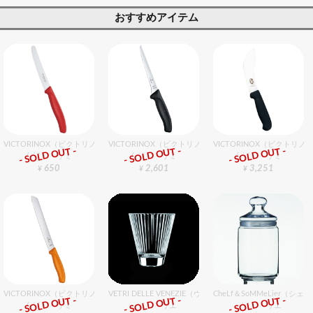
おすすめアイテム
VICTORINOX（ビクトリノックス） トマト・ベジタブルナイフ RD 11cm
VICTORINOX（ビクトリノックス） SＣボーニングナイフ
VICTORINOX（ビクトリノ
- SOLD OUT -
- SOLD OUT -
- SOLD OUT -
包丁・ハサミ
包丁・ハサミ
包丁・ハサミ
650
2,601
3,251
¥
¥
¥
VICTORINOX（ビクトリノックス） FCブレッドナイフ 21cm オレンジ
VETRI DELLE VENEZIE（ヴェトリデッレ ヴェネツィエ） 
CheLf＆SoMMeLier（シ
- SOLD OUT -
- SOLD OUT -
- SOLD OUT -
包丁・ハサミ
グラスバリエ
グラスバリエ