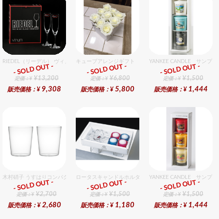
RIEDEL（リーデル） ヴィノム 8 シャンパーニュ 2個入りセット
キューブアレンジギフト ホワイト
YANKEE CANDLE サ
- SOLD OUT -
- SOLD OUT -
- SOLD OUT -
ギフト
ギフト
ギフト
¥13,200
¥6,800
¥1,500
定価：¥
定価：¥
定価：¥
9,308
5,800
1,444
販売価格：¥
販売価格：¥
販売価格：¥
木村硝子 うすはりコンパクト270cc オールドグラスギフトセット（2個入り）
ロータスキャンドルホルダーギフトセット
YANKEE CANDLE サ
- SOLD OUT -
- SOLD OUT -
- SOLD OUT -
ギフト
ギフト
ギフト
¥2,700
¥1,500
¥1,500
定価：¥
定価：¥
定価：¥
2,680
1,180
1,444
販売価格：¥
販売価格：¥
販売価格：¥