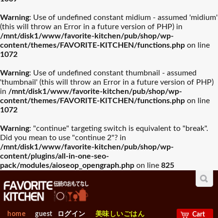
Warning
: Use of undefined constant midium - assumed 'midium'
(this will throw an Error in a future version of PHP) in
/mnt/disk1/www/favorite-kitchen/pub/shop/wp-
content/themes/FAVORITE-KITCHEN/functions.php
on line
1072
Warning
: Use of undefined constant thumbnail - assumed
'thumbnail' (this will throw an Error in a future version of PHP)
in
/mnt/disk1/www/favorite-kitchen/pub/shop/wp-
content/themes/FAVORITE-KITCHEN/functions.php
on line
1072
Warning
: "continue" targeting switch is equivalent to "break".
Did you mean to use "continue 2"? in
/mnt/disk1/www/favorite-kitchen/pub/shop/wp-
content/plugins/all-in-one-seo-
pack/modules/aioseop_opengraph.php
on line
825
home
guest
ログイン
美味しいごはん
Cart