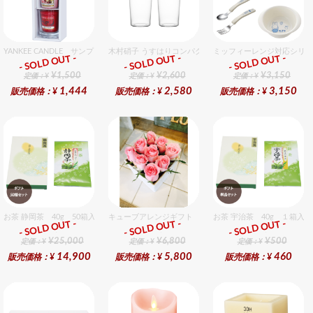
YANKEE CANDLE サンプラー3個・ホルダーセット フローラル
木村硝子 うすはりコンパクト260cc ゾンビグラスギフト
ミッフィーレンジ対応シリー
- SOLD OUT -
- SOLD OUT -
- SOLD OUT -
ギフト
ギフト
ギフト
¥1,500
¥2,600
¥3,150
定価：¥
定価：¥
定価：¥
1,444
2,580
3,150
販売価格：¥
販売価格：¥
販売価格：¥
お茶 静岡茶 40g 50箱入セット
キューブアレンジギフト ピンク
お茶 宇治茶 40g １箱入
- SOLD OUT -
- SOLD OUT -
- SOLD OUT -
ギフト
ギフト
ギフト
¥25,000
¥6,800
¥500
定価：¥
定価：¥
定価：¥
14,900
5,800
460
販売価格：¥
販売価格：¥
販売価格：¥