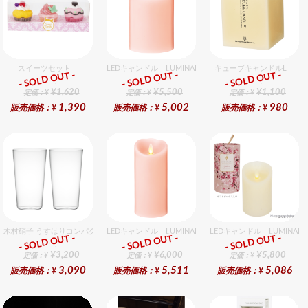
スイーツセット
LEDキャンドル LUMINARA（ルミナラ） ピンク ピラー
キューブキャンドルL
- SOLD OUT -
- SOLD OUT -
- SOLD OUT -
ギフト
ギフト
ギフト
¥1,620
¥5,500
¥1,100
定価：¥
定価：¥
定価：¥
1,390
5,002
980
販売価格：¥
販売価格：¥
販売価格：¥
木村硝子 うすはりコンパクト450cc タンブラーグラスギフトセット（2個入り）
LEDキャンドル LUMINARA（ルミナラ） ピンク ピラー
LEDキャンドル LUMINA
- SOLD OUT -
- SOLD OUT -
- SOLD OUT -
ギフト
ギフト
ギフト
¥3,200
¥6,000
¥5,800
定価：¥
定価：¥
定価：¥
3,090
5,511
5,086
販売価格：¥
販売価格：¥
販売価格：¥