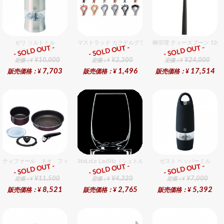
ゼリ ソルトミル
マストラッド カクテルグラスマーカー 12個入
柳宗理 ティースプーン 12
- SOLD OUT -
- SOLD OUT -
- SOLD OUT -
総合ﾗﾝｷﾝｸﾞ
総合ﾗﾝｷﾝｸﾞ
総合ﾗﾝｷﾝｸﾞ
¥10,000
¥2,300
¥24,000
定価：¥
定価：¥
定価：¥
7,703
1,496
17,514
販売価格：¥
販売価格：¥
販売価格：¥
ティファール ネオ フィグノワールセット 5
StoLzLe LauSitz（シュトルツル ラウンジッツ） タンブラー
ゼスト ペッパーミル
- SOLD OUT -
- SOLD OUT -
- SOLD OUT -
総合ﾗﾝｷﾝｸﾞ
総合ﾗﾝｷﾝｸﾞ
総合ﾗﾝｷﾝｸﾞ
¥11,500
¥4,320
¥7,000
定価：¥
定価：¥
定価：¥
8,521
2,765
5,392
販売価格：¥
販売価格：¥
販売価格：¥