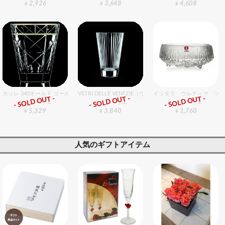
2,926
3,648
4,608
¥
¥
¥
カッレ 340オールド ゴールド 6個入りセット
VETRI DELLE VENEZIE（ヴェトリデッレ ヴェネツィエ） 
イッタラ ウルティマ ツーレ
- SOLD OUT -
- SOLD OUT -
- SOLD OUT -
グラスバリエ
グラスバリエ
グラスバリエ
5,329
3,840
1,760
¥
¥
¥
人気のギフトアイテム