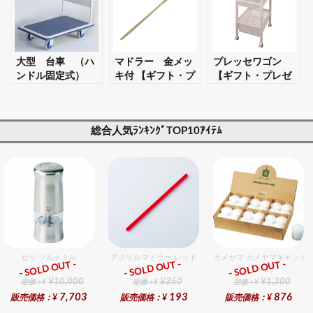
大型 台車 （ハ
マドラー 金メッ
プレッセワゴン
ンドル固定式）
キ付 【ギフト・プ
【ギフト・プレゼ
【ギフト・プレゼ
レゼント対応可】
ント対応可】
ント対応可】
総合人気ﾗﾝｷﾝｸﾞTOP10ｱｲﾃﾑ
ゼリ ソルトミル
アクリルマドラー レッド
カメヤマ カメヤマキャンド
- SOLD OUT -
- SOLD OUT -
- SOLD OUT -
総合ﾗﾝｷﾝｸﾞ
総合ﾗﾝｷﾝｸﾞ
総合ﾗﾝｷﾝｸﾞ
¥10,000
¥250
¥1,200
定価：¥
定価：¥
定価：¥
7,703
193
876
販売価格：¥
販売価格：¥
販売価格：¥