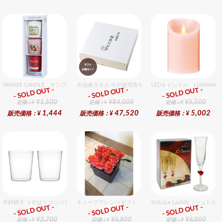
YANKEE CANDLE サンプラー3個・ホルダーセット フローラル
今治産タオル 今治産羽衣ギフトバスタオル 24個入セット
LEDキャンドル LUMINA
- SOLD OUT -
- SOLD OUT -
- SOLD OUT -
ギフト
ギフト
ギフト
¥1,500
¥84,000
¥5,500
定価：¥
定価：¥
定価：¥
1,444
47,520
5,002
販売価格：¥
販売価格：¥
販売価格：¥
木村硝子 うすはりコンパクト270cc オールドグラスギフトセット（2個入り）
キューブアレンジギフト オレンジ
StoLzLe LauSitz（
- SOLD OUT -
- SOLD OUT -
- SOLD OUT -
ギフト
ギフト
ギフト
¥2,700
¥6,800
¥6,000
定価：¥
定価：¥
定価：¥