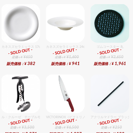
カネスズセラミックス 17cmパン
カネスズセラミックス 24cmスープ
ゴムコースター 丸
- SOLD OUT -
- SOLD OUT -
- SOLD OUT -
総合ﾗﾝｷﾝｸﾞ
総合ﾗﾝｷﾝｸﾞ
総合ﾗﾝｷﾝｸﾞ
¥650
¥1,600
¥2,650
定価：¥
定価：¥
定価：¥
382
941
1,961
販売価格：¥
販売価格：¥
販売価格：¥
ル・クルーゼ テーブルモデルギフトセット
VICTORINOX（ビクトリノックス） シェフナイフ（牛刀）R
アクリルマドラー ブラック
- SOLD OUT -
- SOLD OUT -
- SOLD OUT -
総合ﾗﾝｷﾝｸﾞ
総合ﾗﾝｷﾝｸﾞ
総合ﾗﾝｷﾝｸﾞ
¥3,500
¥6,500
¥250
定価：¥
定価：¥
定価：¥