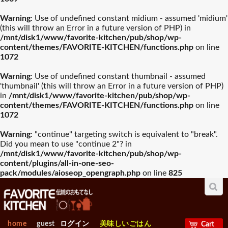
Warning
: Use of undefined constant midium - assumed 'midium'
(this will throw an Error in a future version of PHP) in
/mnt/disk1/www/favorite-kitchen/pub/shop/wp-
content/themes/FAVORITE-KITCHEN/functions.php
on line
1072
Warning
: Use of undefined constant thumbnail - assumed
'thumbnail' (this will throw an Error in a future version of PHP)
in
/mnt/disk1/www/favorite-kitchen/pub/shop/wp-
content/themes/FAVORITE-KITCHEN/functions.php
on line
1072
Warning
: "continue" targeting switch is equivalent to "break".
Did you mean to use "continue 2"? in
/mnt/disk1/www/favorite-kitchen/pub/shop/wp-
content/plugins/all-in-one-seo-
pack/modules/aioseop_opengraph.php
on line
825
home
guest
ログイン
美味しいごはん
Cart