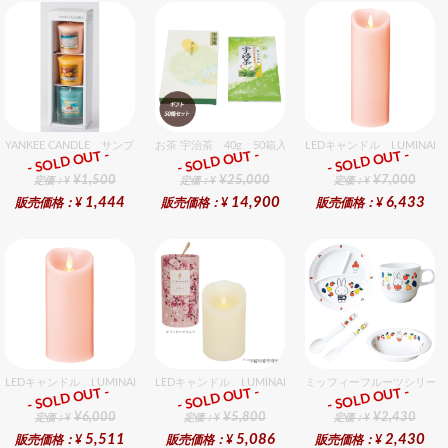
YANKEE CANDLE サンプラー3個・ホルダーセット トロピカル
お茶 宇治茶 40g 50箱入セット 50個入りセット
LEDキャンドル LUMIN
- SOLD OUT -
- SOLD OUT -
- SOLD OUT -
ギフト
ギフト
ギフト
¥1,500
¥25,000
¥7,000
定価：¥
定価：¥
定価：¥
1,444
14,900
6,433
販売価格：¥
販売価格：¥
販売価格：¥
LEDキャンドル LUMINARA（ルミナラ） ピンク ピラー3.5x7 ギフトボックス入り
LEDキャンドル LUMINARA（ルミナラ） 桜ピラー3x4
ミッフィーフルーツシリーズ
- SOLD OUT -
- SOLD OUT -
- SOLD OUT -
ギフト
ギフト
ギフト
¥6,000
¥5,800
¥2,430
定価：¥
定価：¥
定価：¥
5,511
5,086
2,430
販売価格：¥
販売価格：¥
販売価格：¥