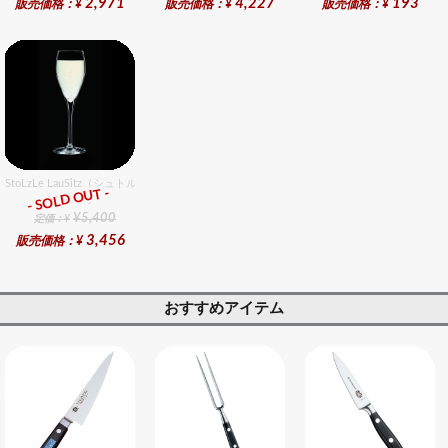
2,971
4,227
193
販売価格：¥
販売価格：¥
販売価格：¥
StoLzLe LauSitz（シュトルツル ラウンジッツ） スペシャリティ シャンパン 6個入りセッ
- SOLD OUT -
総合ﾗﾝｷﾝｸﾞ
¥5,400
定価：¥
3,456
販売価格：¥
おすすめアイテム