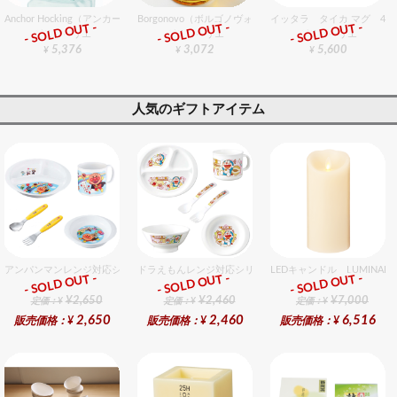
Anchor Hocking（アンカーホッキング） スクウェアジャーM 6個入りセット
Borgonovo（ボルゴノヴォ） ドン ビアマグ0.5 6個入りセ
イッタラ タイカ マグ 40
- SOLD OUT -
- SOLD OUT -
- SOLD OUT -
グラスバリエ
グラスバリエ
グラスバリエ
5,376
3,072
5,600
¥
¥
¥
人気のギフトアイテム
アンパンマンレンジ対応シリーズセット セット販売商品です。
ドラえもんレンジ対応シリーズセット セット販売商品です
LEDキャンドル LUMIN
- SOLD OUT -
- SOLD OUT -
- SOLD OUT -
ギフト
ギフト
ギフト
¥2,650
¥2,460
¥7,000
定価：¥
定価：¥
定価：¥
2,650
2,460
6,516
販売価格：¥
販売価格：¥
販売価格：¥