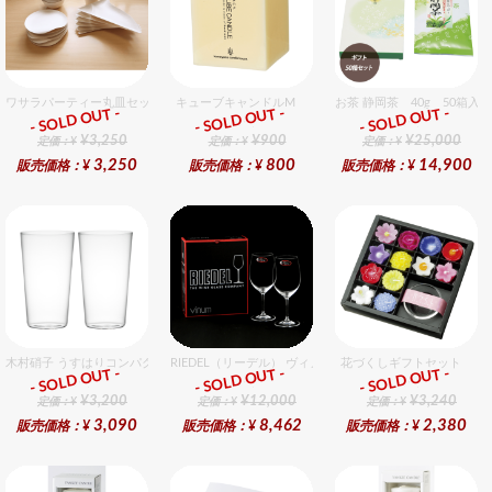
ワサラパーティー丸皿セット 4種6個入りセット
キューブキャンドルM
お茶 静岡茶 40g 50箱入
- SOLD OUT -
- SOLD OUT -
- SOLD OUT -
ギフト
ギフト
ギフト
¥3,250
¥900
¥25,000
定価：¥
定価：¥
定価：¥
3,250
800
14,900
販売価格：¥
販売価格：¥
販売価格：¥
木村硝子 うすはりコンパクト450cc タンブラーグラスギフトセット（2個入り）
RIEDEL（リーデル） ヴィノム 15 キアンティ 2個入りセッ
花づくしギフトセット
- SOLD OUT -
- SOLD OUT -
- SOLD OUT -
ギフト
ギフト
ギフト
¥3,200
¥12,000
¥3,240
定価：¥
定価：¥
定価：¥
3,090
8,462
2,380
販売価格：¥
販売価格：¥
販売価格：¥