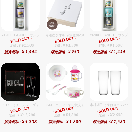
YANKEE CANDLE サンプラー3個・ホルダーセット グッドスリープ
今治産タオル 今治産羽衣ギフトフェイスタオル 1個入セ
YANKEE CANDLE サ
- SOLD OUT -
- SOLD OUT -
- SOLD OUT -
ギフト
ギフト
ギフト
¥1,500
¥1,500
¥1,500
定価：¥
定価：¥
定価：¥
1,444
950
1,444
販売価格：¥
販売価格：¥
販売価格：¥
RIEDEL（リーデル） ヴィノム 8 シャンパーニュ 2個入りセット
ハローキティ！すぐ使えるおめでとうセット（女の子用） 
木村硝子 うすはりコンパクト
- SOLD OUT -
- SOLD OUT -
- SOLD OUT -
ギフト
ギフト
ギフト
¥13,200
¥1,800
¥2,600
定価：¥
定価：¥
定価：¥
9,308
1,800
2,580
販売価格：¥
販売価格：¥
販売価格：¥