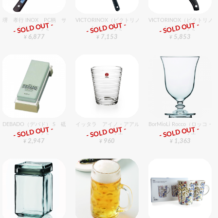
堺 孝行 INOX PC柄 サバキ東型 15cm
VICTORINOX（ビクトリノックス） カービングフォーク
VICTORINOX（ビクトリノ
- SOLD OUT -
- SOLD OUT -
- SOLD OUT -
包丁・ハサミ
包丁・ハサミ
包丁・ハサミ
6,877
7,153
5,853
¥
¥
¥
DEBADO（デバド） S 砥石 No400S 荒・中砥（＃320）
イッタラ アイノ・アアルト タンブラーS 220cc クリア 
BorMioLi Rocco（ロ
- SOLD OUT -
- SOLD OUT -
- SOLD OUT -
包丁・ハサミ
グラスバリエ
グラスバリエ
2,947
960
1,363
¥
¥
¥