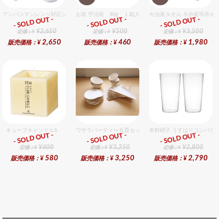
アンパンマンレンジ対応シリーズセット セット販売商品です。
お茶 宇治茶 40g １箱入セット
今治産タオル 今治産羽衣ギ
- SOLD OUT -
- SOLD OUT -
- SOLD OUT -
ギフト
ギフト
ギフト
¥2,650
¥500
¥3,500
定価：¥
定価：¥
定価：¥
2,650
460
1,980
販売価格：¥
販売価格：¥
販売価格：¥
キューブキャンドルS
ワサラパーティー丸皿セット 4種6個入りセット
木村硝子 うすはりコンパクト
- SOLD OUT -
- SOLD OUT -
- SOLD OUT -
ギフト
ギフト
ギフト
¥600
¥3,250
¥2,800
定価：¥
定価：¥
定価：¥
580
3,250
2,790
販売価格：¥
販売価格：¥
販売価格：¥