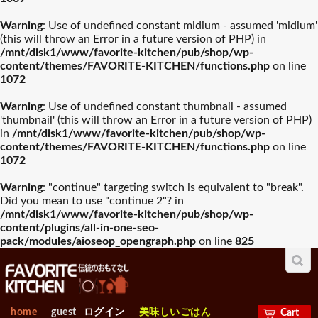
Warning
: Use of undefined constant midium - assumed 'midium'
(this will throw an Error in a future version of PHP) in
/mnt/disk1/www/favorite-kitchen/pub/shop/wp-
content/themes/FAVORITE-KITCHEN/functions.php
on line
1072
Warning
: Use of undefined constant thumbnail - assumed
'thumbnail' (this will throw an Error in a future version of PHP)
in
/mnt/disk1/www/favorite-kitchen/pub/shop/wp-
content/themes/FAVORITE-KITCHEN/functions.php
on line
1072
Warning
: "continue" targeting switch is equivalent to "break".
Did you mean to use "continue 2"? in
/mnt/disk1/www/favorite-kitchen/pub/shop/wp-
content/plugins/all-in-one-seo-
pack/modules/aioseop_opengraph.php
on line
825
home
guest
ログイン
美味しいごはん
Cart