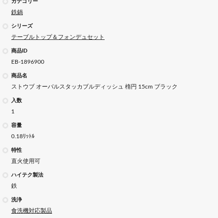
カテゴリー
鉄鍋
シリーズ
テーブルトップ＆フォンデュセット
商品ID
EB-1896900
商品名
ストウブ オーバルスタッカブルディッシュ 楕円 15cm ブラック
入数
1
容量
0.18ﾘｯﾄﾙ
特性
直火使用可
ハイテク製法
鉄
洗浄
食洗機対応製品