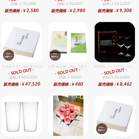
¥2,600
¥3,000
¥13,200
定価：¥
定価：¥
定価：¥
2,580
2,980
9,308
販売価格：¥
販売価格：¥
販売価格：¥
今治産タオル 今治産羽衣ギフトバスタオル 24個入セット
お茶 狭山茶 40g 1箱入セット
RIEDEL（リーデル） ヴィノ
- SOLD OUT -
- SOLD OUT -
- SOLD OUT -
ギフト
ギフト
ギフト
¥84,000
¥500
¥12,000
定価：¥
定価：¥
定価：¥
47,520
460
8,462
販売価格：¥
販売価格：¥
販売価格：¥