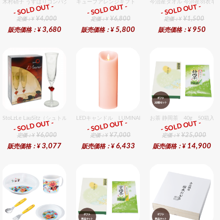
木村硝子 うすはりコンパクト560cc タンブラーグラスギフトセット（2個入り）
キューブアレンジギフト ピンク
今治産タオル 今治産羽衣ギ
- SOLD OUT -
- SOLD OUT -
- SOLD OUT -
ギフト
ギフト
ギフト
¥4,000
¥6,800
¥1,500
定価：¥
定価：¥
定価：¥
3,680
5,800
950
販売価格：¥
販売価格：¥
販売価格：¥
StoLzLe LauSitz（シュトルツル ラウンジッツ） アモーレ シャンパン レッド 2個入りセッ
LEDキャンドル LUMINARA（ルミナラ） ピンク ピラ
お茶 静岡茶 40g 50箱入
- SOLD OUT -
- SOLD OUT -
- SOLD OUT -
ギフト
ギフト
ギフト
¥6,000
¥7,000
¥25,000
定価：¥
定価：¥
定価：¥
3,077
6,433
14,900
販売価格：¥
販売価格：¥
販売価格：¥