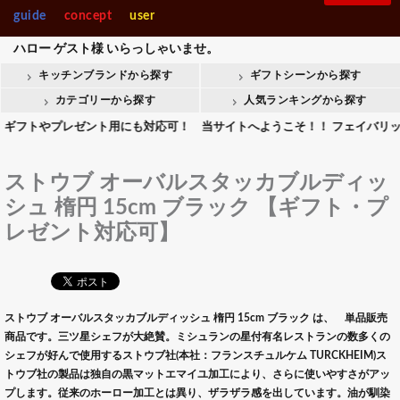
guide
concept
user
ハロー
ゲスト様
いらっしゃいませ。
キッチンブランドから探す
ギフトシーンから探す
カテゴリーから探す
人気ランキングから探す
やプレゼント用にも対応可！ 当サイトへようこそ！！ フェイバリットキッ
ストウブ オーバルスタッカブルディッ
シュ 楕円 15cm ブラック 【ギフト・プ
レゼント対応可】
ストウブ オーバルスタッカブルディッシュ 楕円 15cm ブラック は、 単品販売
商品です。三ツ星シェフが大絶賛。ミシュランの星付有名レストランの数多くの
シェフが好んで使用するストウブ社(本社：フランスチュルケム TURCKHEIM)ス
トウブ社の製品は独自の黒マットエマイユ加工により、さらに使いやすさがアッ
プします。従来のホーロー加工とは異り、ザラザラ感を出しています。油が馴染