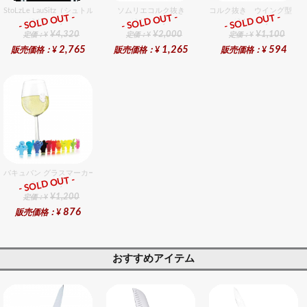
StoLzLe LauSitz（シュトルツル ラウンジッツ） タンブラー 352 6個入りセット
ソムリエコルク抜き
コルク抜き ウイング型 ク
- SOLD OUT -
- SOLD OUT -
- SOLD OUT -
総合ﾗﾝｷﾝｸﾞ
総合ﾗﾝｷﾝｸﾞ
総合ﾗﾝｷﾝｸﾞ
¥4,320
¥2,000
¥1,100
定価：¥
定価：¥
定価：¥
2,765
1,265
594
販売価格：¥
販売価格：¥
販売価格：¥
バキュバン グラスマーカー（12ヶ入）
- SOLD OUT -
総合ﾗﾝｷﾝｸﾞ
¥1,200
定価：¥
876
販売価格：¥
おすすめアイテム