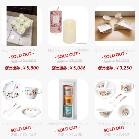
キューブアレンジギフト ホワイト
LEDキャンドル LUMINARA（ルミナラ） 桜ピラー3x4
ワサラパーティー角皿セット
- SOLD OUT -
- SOLD OUT -
- SOLD OUT -
ギフト
ギフト
ギフト
¥6,800
¥5,800
¥3,250
定価：¥
定価：¥
定価：¥
5,800
5,086
3,250
販売価格：¥
販売価格：¥
販売価格：¥
ミッフィーフルーツシリーズ割れないメラミン食器セット セット販売商品です。
YANKEE CANDLE サンプラー3個・ホルダーセット ト
ドラえもんレンジ対応シリー
- SOLD OUT -
- SOLD OUT -
- SOLD OUT -
ギフト
ギフト
ギフト
¥2,430
¥1,500
¥2,460
定価：¥
定価：¥
定価：¥