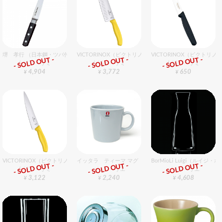
堺 孝行 （日本鋼・ツバ付）サバキ 15cm 西型
VICTORINOX（ビクトリノックス） ＦＣ三徳包丁プラス
VICTORINOX（ビクトリノ
- SOLD OUT -
- SOLD OUT -
- SOLD OUT -
包丁・ハサミ
包丁・ハサミ
包丁・ハサミ
4,904
3,772
650
¥
¥
¥
VICTORINOX（ビクトリノックス） FCシェフナイフ 19cm イエロー
イッタラ ティーマ マグ 300cc パールグレイ
BorMioLi Luigi（ルイ
- SOLD OUT -
- SOLD OUT -
- SOLD OUT -
包丁・ハサミ
グラスバリエ
グラスバリエ
3,122
2,240
4,608
¥
¥
¥