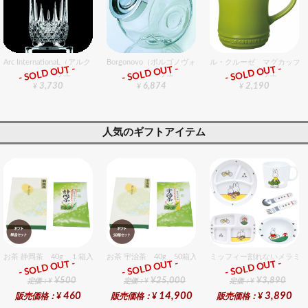
Arc InternationaL（アルク・インターナショナル） ロンシャン タンブラー280 6個入りセ
Borgonovo（ボルゴノヴォ） パンドラ 2.2L 6個入りセット
ル・クルーゼ マグカップ 
- SOLD OUT -
- SOLD OUT -
- SOLD OUT -
グラスバリエ
グラスバリエ
グラスバリエ
3,730
6,874
2,190
¥
¥
¥
人気のギフトアイテム
お茶 静岡茶 40g １箱入セット
お茶 宇治茶 40g 50箱入セット 50個入りセット
ミッフィー割れないメラミン
- SOLD OUT -
- SOLD OUT -
- SOLD OUT -
ギフト
ギフト
ギフト
¥500
¥25,000
¥3,890
定価：¥
定価：¥
定価：¥
460
14,900
3,890
販売価格：¥
販売価格：¥
販売価格：¥