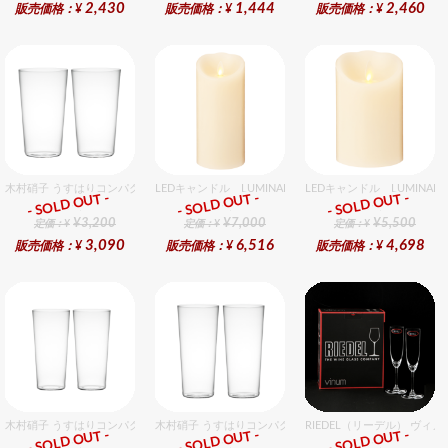
2,430
1,444
2,460
販売価格：¥
販売価格：¥
販売価格：¥
木村硝子 うすはりコンパクト450cc タンブラーグラスギフトセット（2個入り）
LEDキャンドル LUMINARA（ルミナラ） アイボリー 
LEDキャンドル LUMINA
- SOLD OUT -
- SOLD OUT -
- SOLD OUT -
ギフト
ギフト
ギフト
¥3,200
¥7,000
¥5,500
定価：¥
定価：¥
定価：¥
3,090
6,516
4,698
販売価格：¥
販売価格：¥
販売価格：¥
木村硝子 うすはりコンパクト260cc ゾンビグラスギフトセット（2個入り）
木村硝子 うすはりコンパクト380cc ゾンビグラスギフト
RIEDEL（リーデル） ヴィ
- SOLD OUT -
- SOLD OUT -
- SOLD OUT -
ギフト
ギフト
ギフト