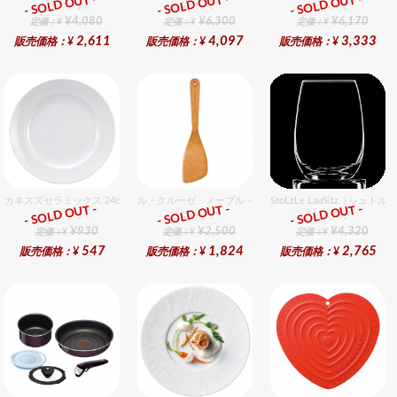
- SOLD OUT -
- SOLD OUT -
- SOLD OUT -
総合ﾗﾝｷﾝｸﾞ
総合ﾗﾝｷﾝｸﾞ
総合ﾗﾝｷﾝｸﾞ
¥4,080
¥6,300
¥6,170
定価：¥
定価：¥
定価：¥
2,611
4,097
3,333
販売価格：¥
販売価格：¥
販売価格：¥
カネスズセラミックス 24cmミート
ル・クルーゼ メープル・ウッド・ターナー
StoLzLe LauSitz（シ
- SOLD OUT -
- SOLD OUT -
- SOLD OUT -
総合ﾗﾝｷﾝｸﾞ
総合ﾗﾝｷﾝｸﾞ
総合ﾗﾝｷﾝｸﾞ
¥930
¥2,500
¥4,320
定価：¥
定価：¥
定価：¥
547
1,824
2,765
販売価格：¥
販売価格：¥
販売価格：¥