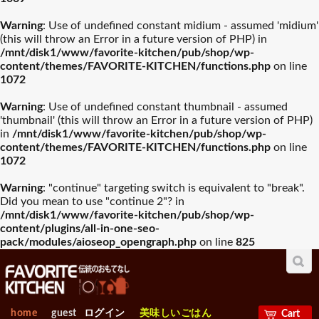
Warning
: Use of undefined constant midium - assumed 'midium'
(this will throw an Error in a future version of PHP) in
/mnt/disk1/www/favorite-kitchen/pub/shop/wp-
content/themes/FAVORITE-KITCHEN/functions.php
on line
1072
Warning
: Use of undefined constant thumbnail - assumed
'thumbnail' (this will throw an Error in a future version of PHP)
in
/mnt/disk1/www/favorite-kitchen/pub/shop/wp-
content/themes/FAVORITE-KITCHEN/functions.php
on line
1072
Warning
: "continue" targeting switch is equivalent to "break".
Did you mean to use "continue 2"? in
/mnt/disk1/www/favorite-kitchen/pub/shop/wp-
content/plugins/all-in-one-seo-
pack/modules/aioseop_opengraph.php
on line
825
home
guest
ログイン
美味しいごはん
Cart