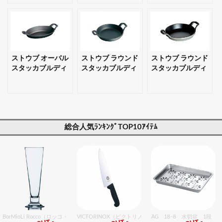
ト・プレゼント対
プレゼント対応
ト・プレゼント対
応可】
可】
応可】
ストウブ オーバル
ストウブ ラウンド
ストウブ ラウンド
スタッカブルディ
スタッカブルディ
スタッカブルディ
ッシュ 楕円 28cm
ッシュ 12cm ブラ
ッシュ 20cm グレ
ブラック 【ギフ
ック 【ギフト・プ
ー 【ギフト・プレ
ト・プレゼント対
レゼント対応可】
ゼント対応可】
応可】
総合人気ﾗﾝｷﾝｸﾞTOP10ｱｲﾃﾑ
BorMioLi Rocco（ロッコ・ボリミオり） パラディオ ピルスナー0.25 6個入りセット
VICTORINOX（ビクトリノックス） プロフェッショナル 
AG 18−8 水切盆 1段