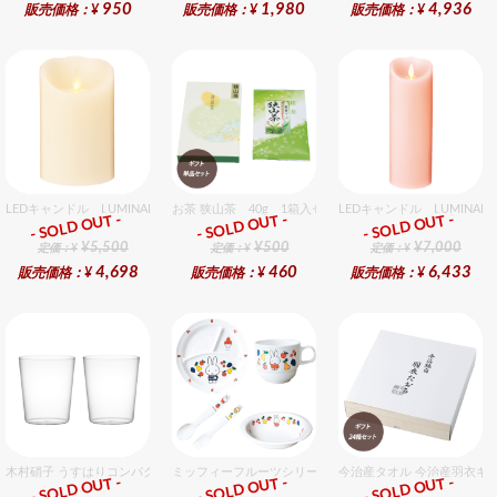
950
1,980
4,936
販売価格：¥
販売価格：¥
販売価格：¥
LEDキャンドル LUMINARA（ルミナラ） アイボリー ピラー3.5×5ギフトボックス入
お茶 狭山茶 40g 1箱入セット
LEDキャンドル LUMIN
- SOLD OUT -
- SOLD OUT -
- SOLD OUT -
ギフト
ギフト
ギフト
¥5,500
¥500
¥7,000
定価：¥
定価：¥
定価：¥
4,698
460
6,433
販売価格：¥
販売価格：¥
販売価格：¥
木村硝子 うすはりコンパクト270cc オールドグラスギフトセット（2個入り）
ミッフィーフルーツシリーズ割れないメラミン食器セット 
今治産タオル 今治産羽衣ギ
- SOLD OUT -
- SOLD OUT -
- SOLD OUT -
ギフト
ギフト
ギフト