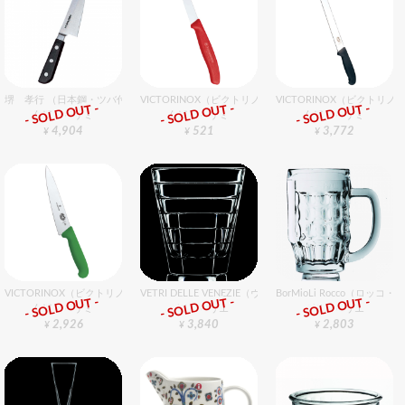
堺 孝行 （日本鋼・ツバ付）サバキ 15cm 東型
VICTORINOX（ビクトリノックス） SＣパーリングナイ
VICTORINOX（ビクトリ
- SOLD OUT -
- SOLD OUT -
- SOLD OUT -
包丁・ハサミ
包丁・ハサミ
包丁・ハサミ
4,904
521
3,772
¥
¥
¥
VICTORINOX（ビクトリノックス） シェフナイフ（牛刀）gN 19cm
VETRI DELLE VENEZIE（ヴェトリデッレ ヴェネツィエ
BorMioLi Rocco（ロッ
- SOLD OUT -
- SOLD OUT -
- SOLD OUT -
包丁・ハサミ
グラスバリエ
グラスバリエ
2,926
3,840
2,803
¥
¥
¥