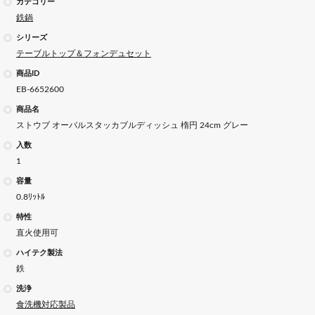
カテゴリー
鉄鍋
シリーズ
テーブルトップ＆フォンデュセット
商品ID
EB-6652600
商品名
ストウブ オーバルスタッカブルディッシュ 楕円 24cm グレー
入数
1
容量
0.8ﾘｯﾄﾙ
特性
直火使用可
ハイテク製法
鉄
洗浄
食洗機対応製品