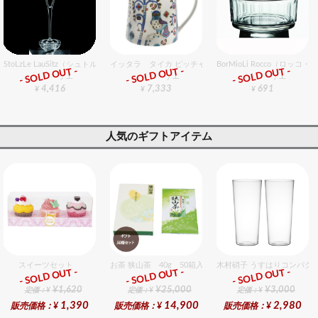
StoLzLe LauSitz（シュトルツル ラウンジッツ） イベント 07 フルート 6個入りセット
イッタラ タイカ ピッチャー0.5L ホワイト
BorMioLi Rocco（ロ
- SOLD OUT -
- SOLD OUT -
- SOLD OUT -
グラスバリエ
グラスバリエ
グラスバリエ
4,416
7,333
691
¥
¥
¥
人気のギフトアイテム
スイーツセット
お茶 狭山茶 40g 50箱入セット
木村硝子 うすはりコンパクト
- SOLD OUT -
- SOLD OUT -
- SOLD OUT -
ギフト
ギフト
ギフト
¥1,620
¥25,000
¥3,000
定価：¥
定価：¥
定価：¥
1,390
14,900
2,980
販売価格：¥
販売価格：¥
販売価格：¥