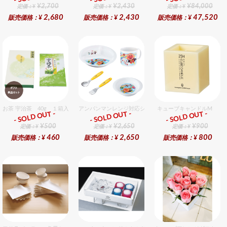
¥2,700
¥2,430
¥84,000
定価：¥
定価：¥
定価：¥
2,680
2,430
47,520
販売価格：¥
販売価格：¥
販売価格：¥
お茶 宇治茶 40g １箱入セット
アンパンマンレンジ対応シリーズセット セット販売商品で
キューブキャンドルM
- SOLD OUT -
- SOLD OUT -
- SOLD OUT -
ギフト
ギフト
ギフト
¥500
¥2,650
¥900
定価：¥
定価：¥
定価：¥
460
2,650
800
販売価格：¥
販売価格：¥
販売価格：¥