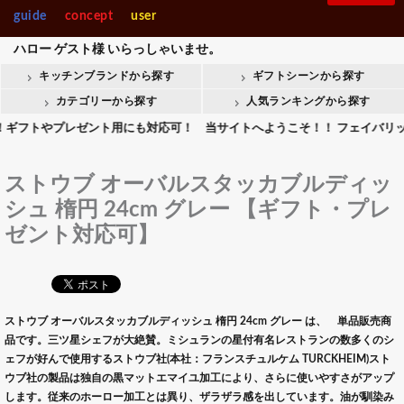
guide
concept
user
ハロー
ゲスト様
いらっしゃいませ。
キッチンブランドから探す
ギフトシーンから探す
カテゴリーから探す
人気ランキングから探す
トやプレゼント用にも対応可！ 当サイトへようこそ！！ フェイバリットキッ
ストウブ オーバルスタッカブルディッ
シュ 楕円 24cm グレー 【ギフト・プレ
ゼント対応可】
ストウブ オーバルスタッカブルディッシュ 楕円 24cm グレー は、 単品販売商
品です。三ツ星シェフが大絶賛。ミシュランの星付有名レストランの数多くのシ
ェフが好んで使用するストウブ社(本社：フランスチュルケム TURCKHEIM)スト
ウブ社の製品は独自の黒マットエマイユ加工により、さらに使いやすさがアップ
します。従来のホーロー加工とは異り、ザラザラ感を出しています。油が馴染み