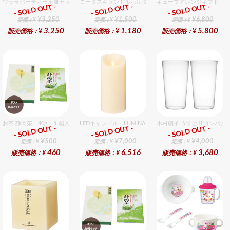
ワサラパーティー角皿セット 4種6個入りセット
ロータスキャンドルホルダーギフトセット
キューブアレンジギフト ピ
- SOLD OUT -
- SOLD OUT -
- SOLD OUT -
ギフト
ギフト
ギフト
¥3,250
¥1,500
¥6,800
定価：¥
定価：¥
定価：¥
3,250
1,180
5,800
販売価格：¥
販売価格：¥
販売価格：¥
お茶 静岡茶 40g １箱入セット
LEDキャンドル LUMINARA（ルミナラ） アイボリー 
木村硝子 うすはりコンパクト
- SOLD OUT -
- SOLD OUT -
- SOLD OUT -
ギフト
ギフト
ギフト
¥500
¥7,000
¥4,000
定価：¥
定価：¥
定価：¥
460
6,516
3,680
販売価格：¥
販売価格：¥
販売価格：¥