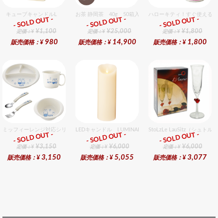
キューブキャンドルL
お茶 静岡茶 40g 50箱入セット
ハローキティ！すぐ使えるお
- SOLD OUT -
- SOLD OUT -
- SOLD OUT -
ギフト
ギフト
ギフト
¥1,100
¥25,000
¥1,800
定価：¥
定価：¥
定価：¥
980
14,900
1,800
販売価格：¥
販売価格：¥
販売価格：¥
ミッフィーレンジ対応シリーズ セット販売商品です。
LEDキャンドル LUMINARA（ルミナラ） アイボリー 
StoLzLe LauSitz（
- SOLD OUT -
- SOLD OUT -
- SOLD OUT -
ギフト
ギフト
ギフト
¥3,150
¥6,000
¥6,000
定価：¥
定価：¥
定価：¥
3,150
5,055
3,077
販売価格：¥
販売価格：¥
販売価格：¥