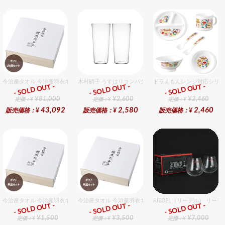
今治産タオル 今治産羽衣ギフトフェイスタオル 54個入セット
木村硝子 うすはりコンパクト260cc ゾンビグラスギフト
ドラえもんレンジ対応シリー
- SOLD OUT -
- SOLD OUT -
- SOLD OUT -
ギフト
ギフト
ギフト
¥81,000
¥2,600
¥2,460
定価：¥
定価：¥
定価：¥
43,092
2,580
2,460
販売価格：¥
販売価格：¥
販売価格：¥
今治産タオル 今治産羽衣ギフトフェイスタオル 1個入セット
今治産タオル 今治産羽衣ギフトバスタオル 1個入セット
RIEDEL（リーデル） リーデ
- SOLD OUT -
- SOLD OUT -
- SOLD OUT -
ギフト
ギフト
ギフト
¥1,500
¥3,500
¥7,000
定価：¥
定価：¥
定価：¥