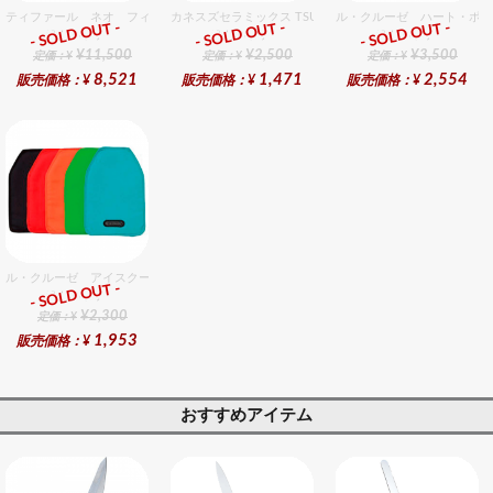
ティファール ネオ フィグノワールセット 5
カネスズセラミックス TSUMUGI27cmディナー
ル・クルーゼ ハート・ポッ
- SOLD OUT -
- SOLD OUT -
- SOLD OUT -
総合ﾗﾝｷﾝｸﾞ
総合ﾗﾝｷﾝｸﾞ
総合ﾗﾝｷﾝｸﾞ
¥11,500
¥2,500
¥3,500
定価：¥
定価：¥
定価：¥
8,521
1,471
2,554
販売価格：¥
販売価格：¥
販売価格：¥
ル・クルーゼ アイスクーラースリーブ チェリーレッド
- SOLD OUT -
総合ﾗﾝｷﾝｸﾞ
¥2,300
定価：¥
1,953
販売価格：¥
おすすめアイテム