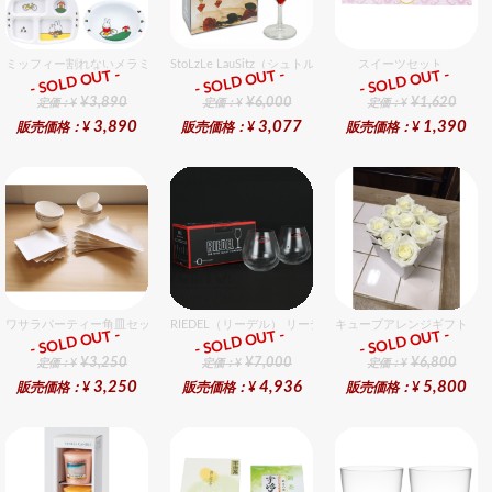
ミッフィー割れないメラミン食器セット セット販売商品です。
StoLzLe LauSitz（シュトルツル ラウンジッツ） アモー
スイーツセット
- SOLD OUT -
- SOLD OUT -
- SOLD OUT -
ギフト
ギフト
ギフト
¥3,890
¥6,000
¥1,620
定価：¥
定価：¥
定価：¥
3,890
3,077
1,390
販売価格：¥
販売価格：¥
販売価格：¥
ワサラパーティー角皿セット 4種6個入りセット
RIEDEL（リーデル） リーデル オー 0 カベルネ 2個入りセ
キューブアレンジギフト ホ
- SOLD OUT -
- SOLD OUT -
- SOLD OUT -
ギフト
ギフト
ギフト
¥3,250
¥7,000
¥6,800
定価：¥
定価：¥
定価：¥
3,250
4,936
5,800
販売価格：¥
販売価格：¥
販売価格：¥