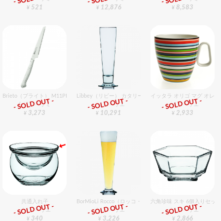
521
12,876
8,583
¥
¥
¥
Brieto（ブライト） M11PRO チーズナイフ 13cm
Libbey（リビー） カタリーナ 3823 24個入りセット
イッタラ オリゴ マグ オレンジ
- SOLD OUT -
- SOLD OUT -
- SOLD OUT -
包丁・ハサミ
グラスバリエ
グラスバリエ
3,273
10,291
2,933
¥
¥
¥
共通入れ子
BorMioLi Rocco（ロッコ・ボリミオり） パラディオ ピル
六角珍味 スキ 6個入りセッ
- SOLD OUT -
- SOLD OUT -
- SOLD OUT -
グラスバリエ
グラスバリエ
グラスバリエ
340
3,226
2,866
¥
¥
¥