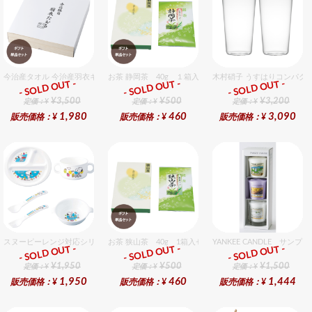
今治産タオル 今治産羽衣ギフトバスタオル 1個入セット
お茶 静岡茶 40g １箱入セット
木村硝子 うすはりコンパクト
- SOLD OUT -
- SOLD OUT -
- SOLD OUT -
ギフト
ギフト
ギフト
¥3,500
¥500
¥3,200
定価：¥
定価：¥
定価：¥
1,980
460
3,090
販売価格：¥
販売価格：¥
販売価格：¥
スヌーピーレンジ対応シリーズセット セット販売商品です。
お茶 狭山茶 40g 1箱入セット
YANKEE CANDLE 
- SOLD OUT -
- SOLD OUT -
- SOLD OUT -
ギフト
ギフト
ギフト
¥1,950
¥500
¥1,500
定価：¥
定価：¥
定価：¥
1,950
460
1,444
販売価格：¥
販売価格：¥
販売価格：¥