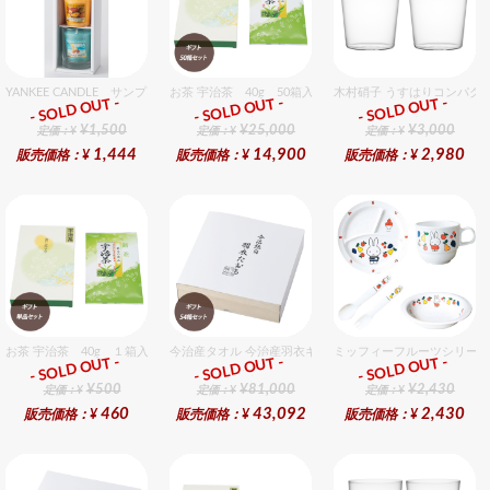
YANKEE CANDLE サンプラー3個・ホルダーセット トロピカル
お茶 宇治茶 40g 50箱入セット 50個入りセット
木村硝子 うすはりコンパクト
- SOLD OUT -
- SOLD OUT -
- SOLD OUT -
ギフト
ギフト
ギフト
¥1,500
¥25,000
¥3,000
定価：¥
定価：¥
定価：¥
1,444
14,900
2,980
販売価格：¥
販売価格：¥
販売価格：¥
お茶 宇治茶 40g １箱入セット
今治産タオル 今治産羽衣ギフトフェイスタオル 54個入セ
ミッフィーフルーツシリーズ
- SOLD OUT -
- SOLD OUT -
- SOLD OUT -
ギフト
ギフト
ギフト
¥500
¥81,000
¥2,430
定価：¥
定価：¥
定価：¥
460
43,092
2,430
販売価格：¥
販売価格：¥
販売価格：¥