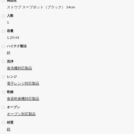
商品名
ストウブ スープポット（ブラック） 14cm
入数
1
容量
1.2ﾘｯﾄﾙ
ハイテク製法
鉄
洗浄
食洗機対応製品
レンジ
電子レンジ対応製品
乾燥
食器乾燥機対応製品
オーブン
オーブン対応製品
材質
鉄