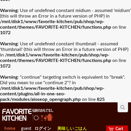
Warning
: Use of undefined constant midium - assumed 'midium'
(this will throw an Error in a future version of PHP) in
/mnt/disk1/www/favorite-kitchen/pub/shop/wp-
content/themes/FAVORITE-KITCHEN/functions.php
on line
1072
Warning
: Use of undefined constant thumbnail - assumed
'thumbnail' (this will throw an Error in a future version of PHP)
in
/mnt/disk1/www/favorite-kitchen/pub/shop/wp-
content/themes/FAVORITE-KITCHEN/functions.php
on line
1072
Warning
: "continue" targeting switch is equivalent to "break".
Did you mean to use "continue 2"? in
/mnt/disk1/www/favorite-kitchen/pub/shop/wp-
content/plugins/all-in-one-seo-
pack/modules/aioseop_opengraph.php
on line
825
home
guest
ログイン
美味しいごはん
Cart