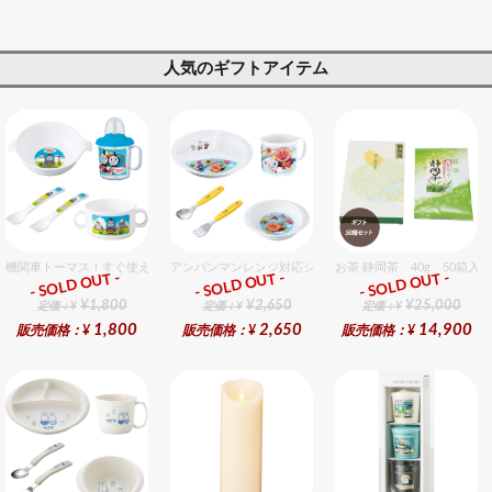
人気のギフトアイテム
機関車トーマス！すぐ使えるおめでとうセット（男の子用） セット販売商品です。
アンパンマンレンジ対応シリーズセット セット販売商品で
お茶 静岡茶 40g 50箱入
- SOLD OUT -
- SOLD OUT -
- SOLD OUT -
ギフト
ギフト
ギフト
¥1,800
¥2,650
¥25,000
定価：¥
定価：¥
定価：¥
1,800
2,650
14,900
販売価格：¥
販売価格：¥
販売価格：¥