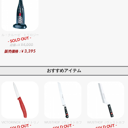
ル・クルーゼ トリロジー テーブルモデルギフトセット
- SOLD OUT -
総合ﾗﾝｷﾝｸﾞ
¥4,000
定価：¥
3,395
販売価格：¥
おすすめアイテム
VICTORINOX（ビクトリノックス） パーリンググナイフ RD 8cm
WUSTHOF（ヴュストホフ） クラシック ブレッドナイフ 
WUSTHOF（ヴュストホフ
- SOLD OUT -
- SOLD OUT -
- SOLD OUT -
包丁・ハサミ
包丁・ハサミ
包丁・ハサミ