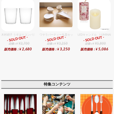
木村硝子 うすはりコンパクト270cc オールドグラスギフトセット（2個入り）
ワサラパーティー丸皿セット 4種6個入りセット
LEDキャンドル LUMINA
- SOLD OUT -
- SOLD OUT -
- SOLD OUT -
ギフト
ギフト
ギフト
¥2,700
¥3,250
¥5,800
定価：¥
定価：¥
定価：¥
2,680
3,250
5,086
販売価格：¥
販売価格：¥
販売価格：¥
特集コンテンツ