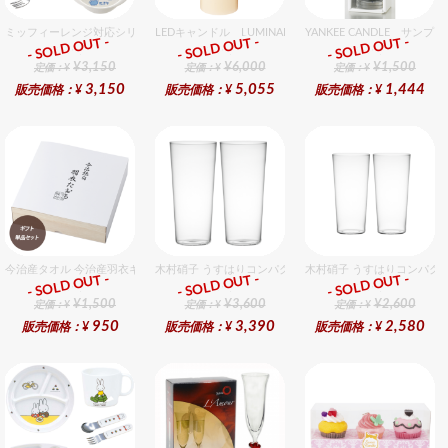
ミッフィーレンジ対応シリーズ セット販売商品です。
LEDキャンドル LUMINARA（ルミナラ） アイボリー 
YANKEE CANDLE サ
- SOLD OUT -
- SOLD OUT -
- SOLD OUT -
ギフト
ギフト
ギフト
¥3,150
¥6,000
¥1,500
定価：¥
定価：¥
定価：¥
3,150
5,055
1,444
販売価格：¥
販売価格：¥
販売価格：¥
今治産タオル 今治産羽衣ギフトフェイスタオル 1個入セット
木村硝子 うすはりコンパクト500cc ゾンビグラスギフト
木村硝子 うすはりコンパクト
- SOLD OUT -
- SOLD OUT -
- SOLD OUT -
ギフト
ギフト
ギフト
¥1,500
¥3,600
¥2,600
定価：¥
定価：¥
定価：¥
950
3,390
2,580
販売価格：¥
販売価格：¥
販売価格：¥