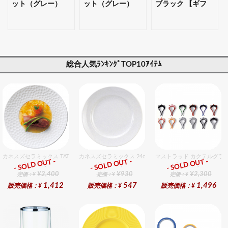
ット（グレー）
ット（グレー）
ブラック 【ギフ
14cm 【ギフト・
18cm 【ギフト・
ト・プレゼント対
プレゼント対応
プレゼント対応
応可】
可】
可】
総合人気ﾗﾝｷﾝｸﾞTOP10ｱｲﾃﾑ
カネスズセラミックス TATAKI27cmディナー
カネスズセラミックス 24cmミート
マストラッド カクテルグラ
- SOLD OUT -
- SOLD OUT -
- SOLD OUT -
総合ﾗﾝｷﾝｸﾞ
総合ﾗﾝｷﾝｸﾞ
総合ﾗﾝｷﾝｸﾞ
¥2,400
¥930
¥2,300
定価：¥
定価：¥
定価：¥
1,412
547
1,496
販売価格：¥
販売価格：¥
販売価格：¥