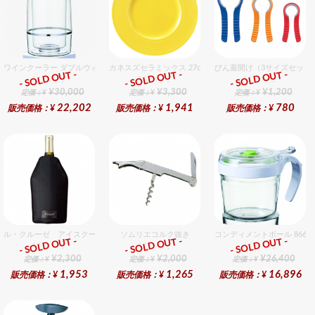
ワインクーラー ダブルウォール 12個入りセット
カネスズセラミックス 27cmディナー（LeMon）
びん蓋開け（3サイズセット
- SOLD OUT -
- SOLD OUT -
- SOLD OUT -
総合ﾗﾝｷﾝｸﾞ
総合ﾗﾝｷﾝｸﾞ
総合ﾗﾝｷﾝｸﾞ
¥30,000
¥3,300
¥1,200
定価：¥
定価：¥
定価：¥
22,202
1,941
780
販売価格：¥
販売価格：¥
販売価格：¥
ル・クルーゼ アイスクーラースリーブ ブラック
ソムリエコルク抜き
コンディメントボール 8660
- SOLD OUT -
- SOLD OUT -
- SOLD OUT -
総合ﾗﾝｷﾝｸﾞ
総合ﾗﾝｷﾝｸﾞ
総合ﾗﾝｷﾝｸﾞ
¥2,300
¥2,000
¥26,400
定価：¥
定価：¥
定価：¥
1,953
1,265
16,896
販売価格：¥
販売価格：¥
販売価格：¥