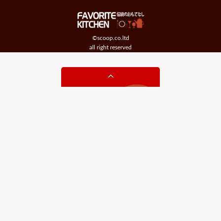
©scoop.co.ltd
all right reserved