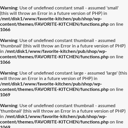
Warning
: Use of undefined constant small - assumed 'small'
(this will throw an Error in a future version of PHP) in
/mnt/disk1/www/favorite-kitchen/pub/shop/wp-
content/themes/FAVORITE-KITCHEN/functions.php
on line
1066
ル・クルーゼ
ティファール
Warning
: Use of undefined constant thumbnail - assumed
'thumbnail' (this will throw an Error in a future version of PHP)
ストウブ
カネスズセラミックス
in
/mnt/disk1/www/favorite-kitchen/pub/shop/wp-
content/themes/FAVORITE-KITCHEN/functions.php
on line
1066
柳宗理
南部鉄器
Warning
: Use of undefined constant large - assumed 'large' (this
will throw an Error in a future version of PHP) in
/mnt/disk1/www/favorite-kitchen/pub/shop/wp-
ビクトリノックス
イッタラ
content/themes/FAVORITE-KITCHEN/functions.php
on line
1069
結婚披露宴【引き出物】お
結婚祝おおすめギフト
バカラ
アラビア
Warning
: Use of undefined constant thumbnail - assumed
すすめギフト
'thumbnail' (this will throw an Error in a future version of PHP)
in
/mnt/disk1/www/favorite-kitchen/pub/shop/wp-
プレート・器人気
カトラリー人気ル
出産祝おすすめギフト
カメヤマ
新築祝おすすめギフト
ルミナラ
content/themes/FAVORITE-KITCHEN/functions.php
on line
ランキング
ランキング
1069