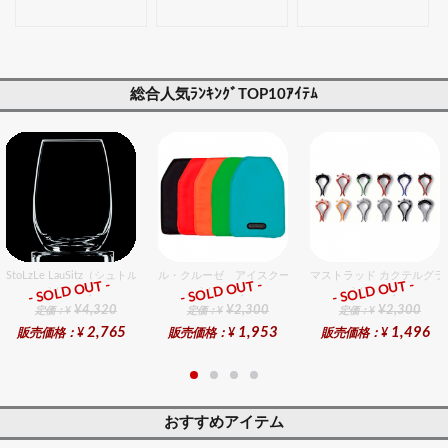
【ギフト・プレゼ
レゼント対応可】
対応可】
ント対応可】
総合人気ﾗﾝｷﾝｸﾞTOP10ｱｲﾃﾑ
StoLzLe LauSitz（シュトルツル ラウンジッツ） タンブラー 352 6個入りセット
ル・クルーゼ アイスクーラースリーブ チェリーレッド
マストラッド カクテルグラ
- SOLD OUT -
- SOLD OUT -
- SOLD OUT -
総合ﾗﾝｷﾝｸﾞ
総合ﾗﾝｷﾝｸﾞ
総合ﾗﾝｷﾝｸﾞ
¥4,320
¥2,300
¥2,300
定価：¥
定価：¥
定価：¥
2,765
1,953
1,496
販売価格：¥
販売価格：¥
販売価格：¥
おすすめアイテム