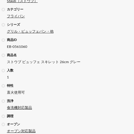
Staub（ストウブ）
カテゴリー
フライパン
シリーズ
グリル・ビュッフェパン・他
商品ID
EB-0561060
商品名
ストウブ ビュッフェ スキレット 26cm グレー
入数
1
特性
直火使用可
洗浄
食洗機対応製品
調理
オーブン
オーブン対応製品