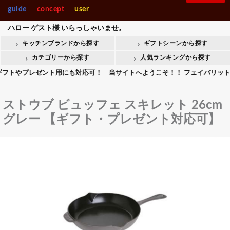
製菓・ベ-カ-リー
調理機械
guide
concept
user
入園・入学【内祝】おすす
快気【内祝い】おすすめギ
Stolzle Lausitz
SPIEGELAU
めギフト
フト
ハロー
ゲスト様
いらっしゃいませ。
整理＆店舗用品人
ギフト商品人気ラ
気ランキング
ンキング
キッチンブランドから探す
ギフトシーンから探す
整理＆店舗用品
ギフト
会葬御礼用おすすめギフト
Crystal Darques
お香典返しおすすめギフト
カテゴリーから探す
人気ランキングから探す
やプレゼント用にも対応可！ 当サイトへようこそ！！ フェイバリットキッチ
all brands
ストウブ ビュッフェ スキレット 26cm
グレー 【ギフト・プレゼント対応可】