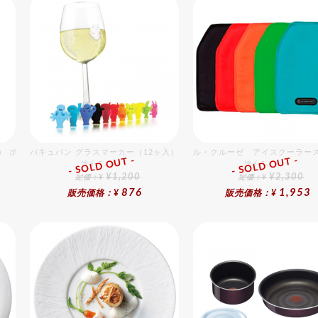
ス） ポテトピーラー ６cm
バキュバン グラスマーカー（12ヶ入）
ル・クルーゼ アイスクーラー
- SOLD OUT -
- SOLD OUT -
総合ﾗﾝｷﾝｸﾞ
総合ﾗﾝｷﾝｸﾞ
¥1,200
¥2,300
定価：¥
定価：¥
876
1,953
販売価格：¥
販売価格：¥