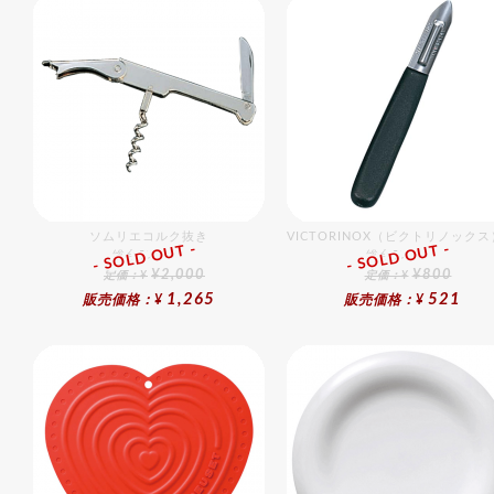
ソムリエコルク抜き
VICTORINOX（ビクトリノック
- SOLD OUT -
- SOLD OUT -
総合ﾗﾝｷﾝｸﾞ
総合ﾗﾝｷﾝｸﾞ
¥2,000
¥800
定価：¥
定価：¥
1,265
521
販売価格：¥
販売価格：¥