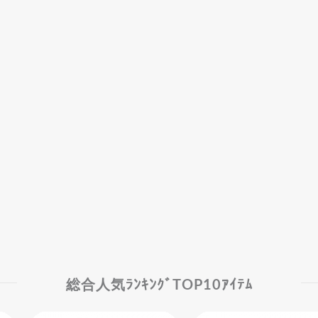
総合人気ﾗﾝｷﾝｸﾞTOP10ｱｲﾃﾑ