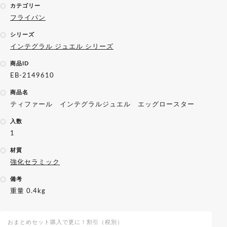
カテゴリー
フライパン
シリーズ
インテグラル ジュエル シリーズ
商品ID
EB-2149610
商品名
ティファール インテグラルジュエル エッグロースター
入数
1
材質
強化セラミック
備考
重量 0.4kg
おまとめセット購入で更に！割引（税別）