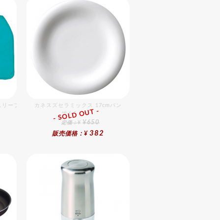
スリーブ チェリーレッド
カネスズセラミックス 17cmパン
- SOLD OUT -
総合ﾗﾝｷﾝｸﾞ
¥650
定価：¥
382
販売価格：¥