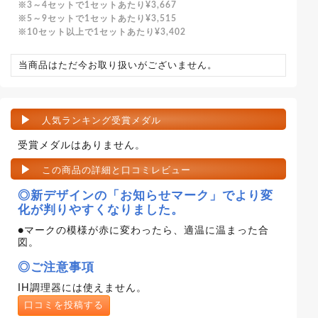
3～4セットで1セットあたり
¥3,667
5～9セットで1セットあたり
¥3,515
10セット以上で1セットあたり
¥3,402
当商品はただ今お取り扱いがございません。
人気ランキング受賞メダル
受賞メダルはありません。
この商品の詳細と口コミレビュー
◎新デザインの「お知らせマーク」でより変
化が判りやすくなりました。
●マークの模様が赤に変わったら、適温に温まった合
図。
◎ご注意事項
IH調理器には使えません。
口コミを投稿する