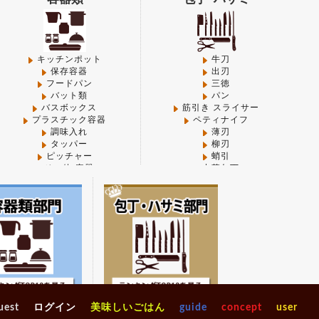
 in
/mnt/disk1/www/favorite-kitchen/pub/shop/wp-
on of PHP) in
/mnt/disk1/www/favorite-
キッチンポット
牛刀
保存容器
出刃
フードパン
三徳
バット類
パン
in
/mnt/disk1/www/favorite-kitchen/pub/shop/wp-
バスボックス
筋引き スライサー
プラスチック容器
ペティナイフ
調味入れ
薄刃
on of PHP) in
/mnt/disk1/www/favorite-
タッパー
柳刃
ピッチャー
蛸引
その他-容器
中華包丁
その他-包丁
PHP) in
/mnt/disk1/www/favorite-
二次加
砥石
その他-ハサミ類
ジャン
マナ板類
on of PHP) in
/mnt/disk1/www/favorite-
ガンジ
整理＆店舗用品
ギフト
ソフト
www/favorite-kitchen/pub/shop/wp-
タイガ
ナチュ
キッチン収納
～4,999円
シンク周り
5,000円～9,999円
uest
ログイン
美味しいごはん
guide
concept
user
バキュ
ラック
10,000円～14,999円