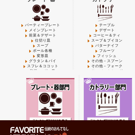
Warning
: Use of undefined constant small - assumed 'sma
content/themes/FAVORITE-KITCHEN/functions.php
on
Warning
: Use of undefined constant thumbnail - assumed
パーティープレート
テーブル
メインプレート
デザート
kitchen/pub/shop/wp-content/themes/FAVORITE-KIT
前菜＆デザート
コーヒー＆ティ
仕切り皿
スープ＆ブイヨン
Warning
: Use of undefined constant large - assumed 'lar
スープ
バターナイフ
content/themes/FAVORITE-KITCHEN/functions.php
on
ボール各種
フルーツ
変形皿
フィッシュ
Warning
: Use of undefined constant thumbnail - assumed
グラタン＆パイ
その他－スプーン
kitchen/pub/shop/wp-content/themes/FAVORITE-KIT
スフレ＆ココット
その他－フォーク
和風･モダン皿
サーバー＆トング
中華
箸・箸置き
Warning
: Use of undefined constant midium - assumed 'm
コーヒー＆ティ
木製
kitchen/pub/shop/wp-content/themes/FAVORITE-KIT
プラスチック各種
中華
その他-器
その他-カトラリー
Warning
: Use of undefined constant thumbnail - assumed
フライパン･鍋
卓上＆調理小物
kitchen/pub/shop/wp-content/themes/FAVORITE-KIT
Warning
: "continue" targeting switch is equivalent to "
content/plugins/all-in-one-seo-pack/modules/aioseop
フライパン
ペッパー＆ソルトミル
グリルパン
調味料類
寸胴鍋
カスター各種