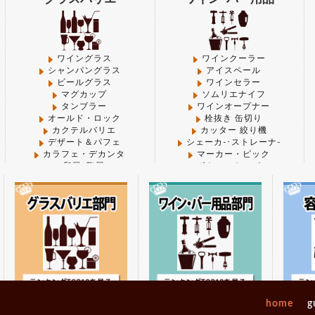
ll' (this will throw an Error in a future version of PHP)
 line
1066
 'thumbnail' (this will throw an Error in a future versi
ワイングラス
ワインクーラー
シャンパングラス
アイスペール
CHEN/functions.php
on line
1066
ビールグラス
ワインセラー
マグカップ
ソムリエナイフ
ge' (this will throw an Error in a future version of PHP) 
タンブラー
ワインオープナー
 line
1069
オールド・ロック
栓抜き 缶切り
カクテルバリエ
カッター 絞り機
 'thumbnail' (this will throw an Error in a future versi
デザート＆パフェ
シェーカ-･ストレーナ-
CHEN/functions.php
on line
1069
カラフェ・デカンタ
マーカー・ピック
和風･陶器
ボトルストッパー
キャニスター
マドラー
idium' (this will throw an Error in a future version of 
その他-グラス
その他－バー用品
CHEN/functions.php
on line
1072
 'thumbnail' (this will throw an Error in a future versi
製菓･ベ-カ-リ-
調理機械
CHEN/functions.php
on line
1072
break". Did you mean to use "continue 2"? in
/mnt/disk1/
_opengraph.php
on line
825
デコレーション型
フードプロセッサー
パウンド型
ミキサー＆ジューサー
home
g
シフォン型
炊飯器・ジャー