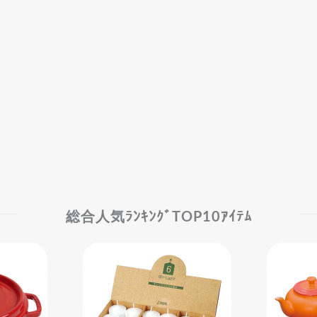
総合人気ﾗﾝｷﾝｸﾞTOP10ｱｲﾃﾑ