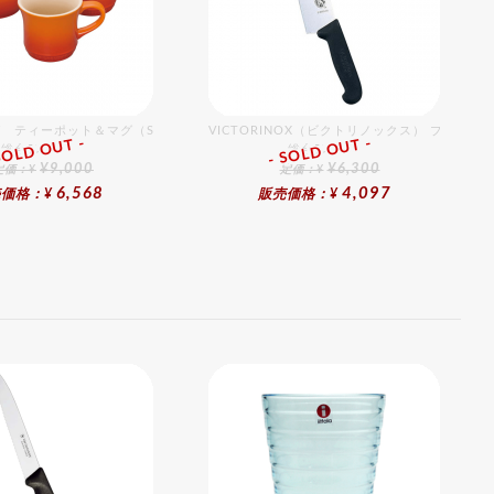
 ティーポット＆マグ（SS）（2個入）セット オレンジ
VICTORINOX（ビクトリノックス） プロフェ
SOLD OUT -
- SOLD OUT -
総合ﾗﾝｷﾝｸﾞ
総合ﾗﾝｷﾝｸﾞ
¥9,000
¥6,300
定価：¥
定価：¥
6,568
4,097
価格：¥
販売価格：¥