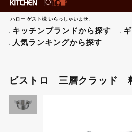
雪平鍋
ボール・ザル
片手鍋
裏漉し・スープ漉し
圧力鍋
メジャーカップ
ハロー
ゲスト様
いらっしゃいませ。
鉄鍋
デイスペンサ-･ボトル類
中華鍋
ピーラー類
キッチンブランドから探す
ギ
キャセロール鍋
マッシャー・グレーター
土鍋
ヘラ・スパチュラ
タジン鍋
ターナー・泡立
人気ランキングから探す
ミトン
レードル各種
その他-鍋用品
灰皿・キャンドル
その他-卓上・調理小物
all brands
ビストロ 三層クラッド 料