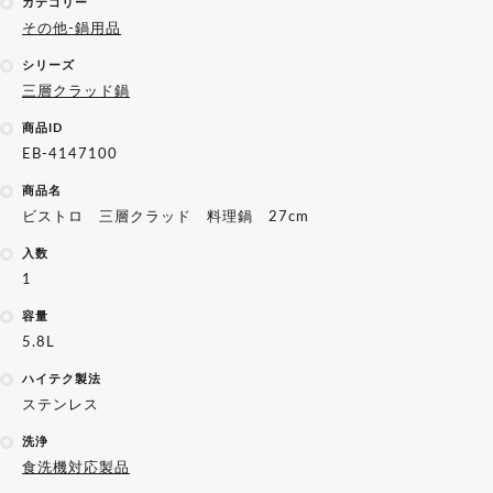
カテゴリー
その他-鍋用品
シリーズ
三層クラッド鍋
商品ID
EB-4147100
商品名
ビストロ 三層クラッド 料理鍋 27cm
入数
1
容量
5.8L
ハイテク製法
ステンレス
洗浄
食洗機対応製品