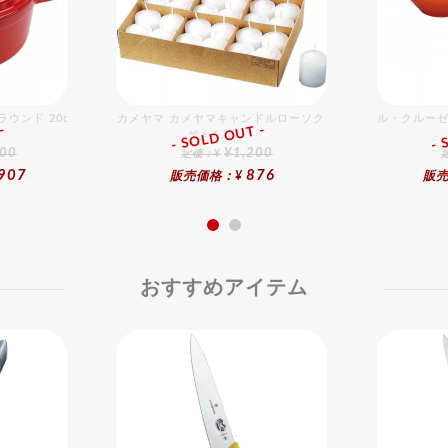
ウンド 20cm チェリー
カメヤマ カメヤマキャンドルローソク （24入）
ル・クルーゼ
-
- SOLD OUT -
- 
総合ﾗﾝｷﾝｸﾞ
000
¥1,200
定価：¥
907
876
販売価格：¥
販売
おすすめアイテム