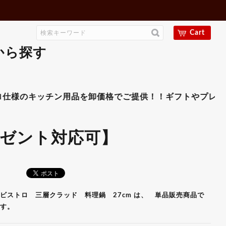
ワゴン
15,000円～19,999円
ゴミ箱各種
20,000円～24,999円
ユニフォーム
25,000円～29,999円
Cart
のぼり・吊下げ旗
30,000円以上
のれん・提灯
から探す
オープンプレート
メニューブック
伝票ホルダー
その他-整理用品
その他-店舗用品
ッチン用品を卸価格でご提供！！ギフトやプレゼント用にも
レゼント対応可】
ビストロ 三層クラッド 料理鍋 27cm は、 単品販売商品で
す。