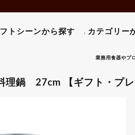
マフィンマドレーヌ型
電子レンジ・オーブン
タルト型･リング･パイ皿
パスタマシン
エンゼルケーキ型
ホットプレート
食パン型
ポット・ケトル
ペストリーバック
コーピーメーカー
フトシーンから探す
カテゴリー
口金・回転台
はかり・タイマー
クッキー型
アイスクリームマシン
抜型・流し型
かき氷機など
バスケット・ハケ
生地こね機
ケーキ用スパチュラ
その他-調理器
その他-ベーカリー用品
業務用食器やプロ仕様のキ
理鍋 27cm 【ギフト・プ