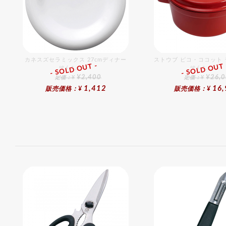
カネスズセラミックス 27cmディナー
ストウブ ピコ・ココット ラ
- SOLD OUT -
- SOLD OUT 
総合ﾗﾝｷﾝｸﾞ
総合ﾗﾝｷﾝｸﾞ
¥2,400
¥26,
定価：¥
定価：¥
1,412
16,
販売価格：¥
販売価格：¥