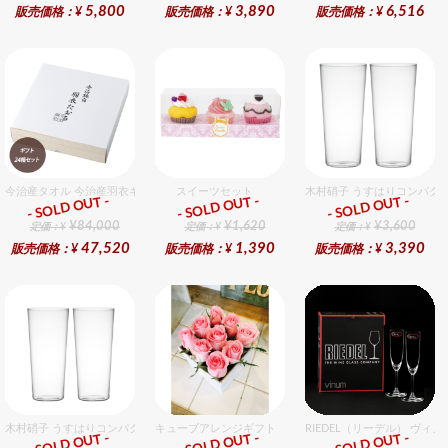
5,800
3,890
6,516
販売価格：¥
販売価格：¥
販売価格：¥
今治産タオル 今治産羽衣ギフトバスタオル 24個入セット
スイーツセット
木村硝子 うすはりコンパクト
- SOLD OUT -
- SOLD OUT -
- SOLD OUT -
ギフト
ギフト
ギフト
¥84,000
¥1,620
¥3,600
定価：¥
定価：¥
定価：¥
47,520
1,390
3,390
販売価格：¥
販売価格：¥
販売価格：¥
木村硝子 うすはりコンパクト380cc ゾンビグラスギフトセット（2個入り）
キューブアレンジギフト ピンク
RIEDEL（リーデル） ヴィ
- SOLD OUT -
- SOLD OUT -
- SOLD OUT -
ギフト
ギフト
ギフト