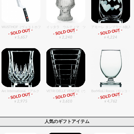
WUSTHOF（ヴュストホフ） クラシック チーズナイフ 12cm
イッタラ ウルティマ ツーレ レッドワイン 230cc (単独
アモーレ タンブラー 6個入
- SOLD OUT -
- SOLD OUT -
- SOLD OUT -
包丁・ハサミ
グラスバリエ
グラスバリエ
5,657
2,240
4,224
¥
¥
¥
Arc InternationaL（アルク・インターナショナル） ロンシャン ショット45 6個入りセット
VETRI DELLE VENEZIE（ヴェトリデッレ ヴェネツィエ）
BorMioLi Rocco（ロッ
- SOLD OUT -
- SOLD OUT -
- SOLD OUT -
グラスバリエ
グラスバリエ
グラスバリエ
2,975
3,610
4,762
¥
¥
¥
人気のギフトアイテム