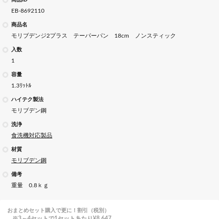
EB-8692110
商品名
モリブデンジ2プラス テーパーパン 18cm ノンスティック
入数
1
容量
1.3ﾘｯﾄﾙ
ハイテク製法
モリブデン鋼
洗浄
食洗機対応製品
材質
モリブデン鋼
備考
重量 0.8ｋｇ
おまとめセット購入で更に！割引（税別）
3～4セットで1セットあたり
¥8,647