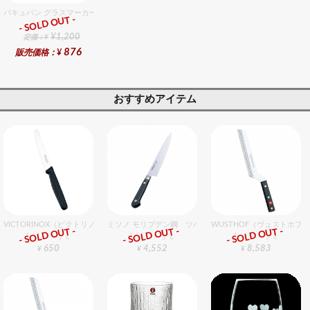
バキュバン グラスマーカー（12ヶ入）
- SOLD OUT -
総合ﾗﾝｷﾝｸﾞ
¥1,200
定価：¥
876
販売価格：¥
おすすめアイテム
VICTORINOX（ビクトリノックス） トマトナイフ 11cm
ミソノ モリブデン鋼 ツバ付 ペティーナイフ 12cm
WUSTHOF（ヴュストホフ
- SOLD OUT -
- SOLD OUT -
- SOLD OUT -
包丁・ハサミ
包丁・ハサミ
包丁・ハサミ
650
4,552
8,583
¥
¥
¥