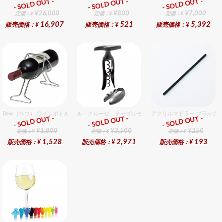
- SOLD OUT -
- SOLD OUT -
- SOLD OUT -
総合ﾗﾝｷﾝｸﾞ
総合ﾗﾝｷﾝｸﾞ
総合ﾗﾝｷﾝｸﾞ
¥26,000
¥800
¥7,000
定価：¥
定価：¥
定価：¥
16,907
521
5,392
販売価格：¥
販売価格：¥
販売価格：¥
Bew（ベウ） ワインボトルラック L
ル・クルーゼ テーブルモデルギフトセット
アクリルマドラー ブラック
- SOLD OUT -
- SOLD OUT -
- SOLD OUT -
総合ﾗﾝｷﾝｸﾞ
総合ﾗﾝｷﾝｸﾞ
総合ﾗﾝｷﾝｸﾞ
¥1,800
¥3,500
¥250
定価：¥
定価：¥
定価：¥
1,528
2,971
193
販売価格：¥
販売価格：¥
販売価格：¥