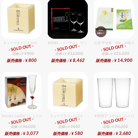
キューブキャンドルM
RIEDEL（リーデル） ヴィノム 15 キアンティ 2個入りセッ
お茶 宇治茶 40g 50箱入
- SOLD OUT -
- SOLD OUT -
- SOLD OUT -
ギフト
ギフト
ギフト
¥900
¥12,000
¥25,000
定価：¥
定価：¥
定価：¥
800
8,462
14,900
販売価格：¥
販売価格：¥
販売価格：¥
StoLzLe LauSitz（シュトルツル ラウンジッツ） アモーレ シャンパン レッド 2個入りセッ
キューブキャンドルS
木村硝子 うすはりコンパクト
- SOLD OUT -
- SOLD OUT -
- SOLD OUT -
ギフト
ギフト
ギフト
¥6,000
¥600
¥4,000
定価：¥
定価：¥
定価：¥
3,077
580
3,680
販売価格：¥
販売価格：¥
販売価格：¥