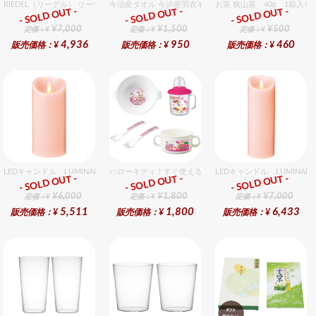
RIEDEL（リーデル） リーデル オー 0 カベルネ 2個入りセット
今治産タオル 今治産羽衣ギフトフェイスタオル 1個入セ
お茶 狭山茶 40g 1箱入セ
- SOLD OUT -
- SOLD OUT -
- SOLD OUT -
ギフト
ギフト
ギフト
¥7,000
¥1,500
¥500
定価：¥
定価：¥
定価：¥
4,936
950
460
販売価格：¥
販売価格：¥
販売価格：¥
LEDキャンドル LUMINARA（ルミナラ） ピンク ピラー3.5x7 ギフトボックス入り
ハローキティ！すぐ使えるおめでとうセット（女の子用） 
LEDキャンドル LUMIN
- SOLD OUT -
- SOLD OUT -
- SOLD OUT -
ギフト
ギフト
ギフト
¥6,000
¥1,800
¥7,000
定価：¥
定価：¥
定価：¥
5,511
1,800
6,433
販売価格：¥
販売価格：¥
販売価格：¥