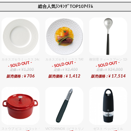
ト・プレゼント対
ト・プレゼント対
総合人気ﾗﾝｷﾝｸﾞTOP10ｱｲﾃﾑ
応可】
応可】
カネスズセラミックス 24cmミート
カネスズセラミックス TATAKI27cmディナー
柳宗理 ティースプーン 12
- SOLD OUT -
- SOLD OUT -
- SOLD OUT -
総合ﾗﾝｷﾝｸﾞ
総合ﾗﾝｷﾝｸﾞ
総合ﾗﾝｷﾝｸﾞ
¥1,200
¥2,400
¥24,000
定価：¥
定価：¥
定価：¥
706
1,412
17,514
販売価格：¥
販売価格：¥
販売価格：¥
ストウブ ピコ・ココット ラウンド 20cm チェリー
VICTORINOX（ビクトリノックス） ポテトピーラー ６cm
ゼスト ペッパーミル