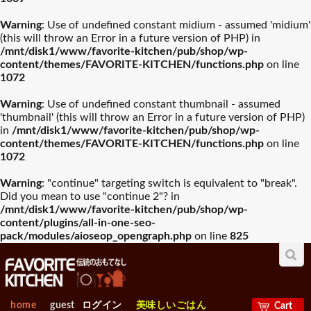
Warning
: Use of undefined constant midium - assumed 'midium'
(this will throw an Error in a future version of PHP) in
/mnt/disk1/www/favorite-kitchen/pub/shop/wp-
content/themes/FAVORITE-KITCHEN/functions.php
on line
1072
Warning
: Use of undefined constant thumbnail - assumed
'thumbnail' (this will throw an Error in a future version of PHP)
in
/mnt/disk1/www/favorite-kitchen/pub/shop/wp-
content/themes/FAVORITE-KITCHEN/functions.php
on line
1072
Warning
: "continue" targeting switch is equivalent to "break".
Did you mean to use "continue 2"? in
/mnt/disk1/www/favorite-kitchen/pub/shop/wp-
content/plugins/all-in-one-seo-
pack/modules/aioseop_opengraph.php
on line
825
home
guest
ログイン
美味しいごはん
Cart