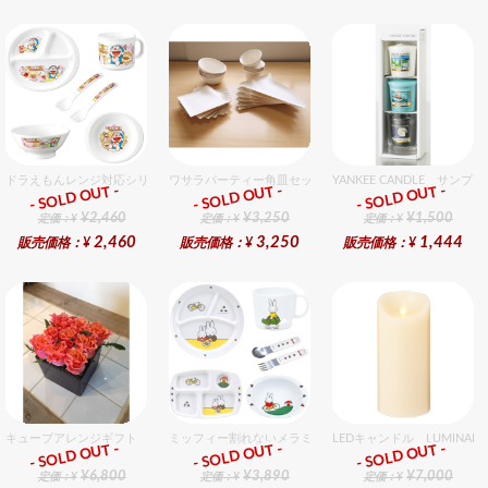
ドラえもんレンジ対応シリーズセット セット販売商品です。
ワサラパーティー角皿セット 4種6個入りセット
YANKEE CANDLE サ
- SOLD OUT -
- SOLD OUT -
- SOLD OUT -
ギフト
ギフト
ギフト
¥2,460
¥3,250
¥1,500
定価：¥
定価：¥
定価：¥
2,460
3,250
1,444
販売価格：¥
販売価格：¥
販売価格：¥
キューブアレンジギフト オレンジ
ミッフィー割れないメラミン食器セット セット販売商品で
LEDキャンドル LUMIN
- SOLD OUT -
- SOLD OUT -
- SOLD OUT -
ギフト
ギフト
ギフト
¥6,800
¥3,890
¥7,000
定価：¥
定価：¥
定価：¥