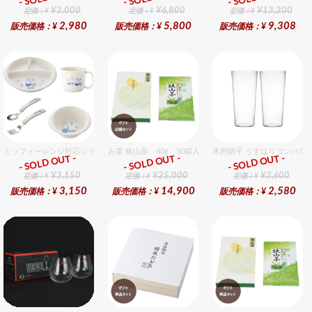
¥3,000
¥6,800
¥13,200
定価：¥
定価：¥
定価：¥
2,980
5,800
9,308
販売価格：¥
販売価格：¥
販売価格：¥
ミッフィーレンジ対応シリーズ セット販売商品です。
お茶 狭山茶 40g 50箱入セット
木村硝子 うすはりコンパクト
- SOLD OUT -
- SOLD OUT -
- SOLD OUT -
ギフト
ギフト
ギフト
¥3,150
¥25,000
¥2,600
定価：¥
定価：¥
定価：¥
3,150
14,900
2,580
販売価格：¥
販売価格：¥
販売価格：¥