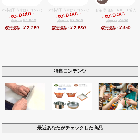
木村硝子 うすはりコンパクト320cc タンブラーグラスギフトセット（2個入り）
木村硝子 うすはりコンパクト390cc オールドグラスギフ
お茶 宇治茶 40g １箱入
- SOLD OUT -
- SOLD OUT -
- SOLD OUT -
ギフト
ギフト
ギフト
¥2,800
¥3,000
¥500
定価：¥
定価：¥
定価：¥
2,790
2,980
460
販売価格：¥
販売価格：¥
販売価格：¥
特集コンテンツ
最近あなたがチェックした商品