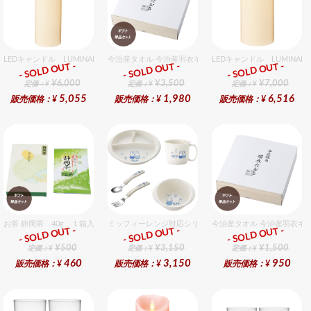
LEDキャンドル LUMINARA（ルミナラ） アイボリー ピラー3.5x7 ギフトボックス
今治産タオル 今治産羽衣ギフトバスタオル 1個入セット
LEDキャンドル LUMIN
- SOLD OUT -
- SOLD OUT -
- SOLD OUT -
ギフト
ギフト
ギフト
¥6,000
¥3,500
¥7,000
定価：¥
定価：¥
定価：¥
5,055
1,980
6,516
販売価格：¥
販売価格：¥
販売価格：¥
お茶 静岡茶 40g １箱入セット
ミッフィーレンジ対応シリーズ セット販売商品です。
今治産タオル 今治産羽衣ギ
- SOLD OUT -
- SOLD OUT -
- SOLD OUT -
ギフト
ギフト
ギフト
¥500
¥3,150
¥1,500
定価：¥
定価：¥
定価：¥
460
3,150
950
販売価格：¥
販売価格：¥
販売価格：¥