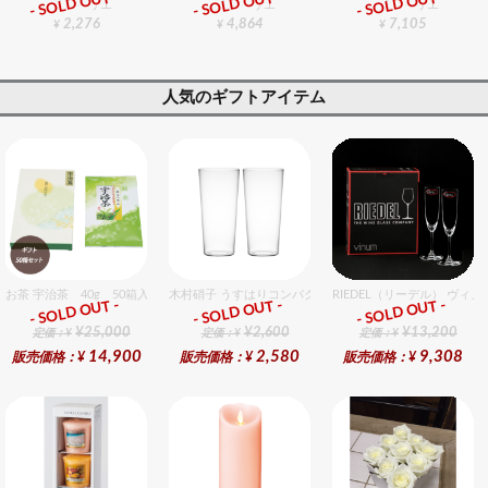
- SOLD OUT -
- SOLD OUT -
- SOLD OUT -
グラスバリエ
グラスバリエ
グラスバリエ
2,276
4,864
7,105
¥
¥
¥
人気のギフトアイテム
お茶 宇治茶 40g 50箱入セット 50個入りセット
木村硝子 うすはりコンパクト260cc ゾンビグラスギフト
RIEDEL（リーデル） ヴィ
- SOLD OUT -
- SOLD OUT -
- SOLD OUT -
ギフト
ギフト
ギフト
¥25,000
¥2,600
¥13,200
定価：¥
定価：¥
定価：¥
14,900
2,580
9,308
販売価格：¥
販売価格：¥
販売価格：¥