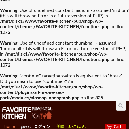
Warning
: Use of undefined constant midium - assumed 'midium'
(this will throw an Error in a future version of PHP) in
/mnt/disk1/www/favorite-kitchen/pub/shop/wp-
content/themes/FAVORITE-KITCHEN/functions.php
on line
1072
Warning
: Use of undefined constant thumbnail - assumed
'thumbnail' (this will throw an Error in a future version of PHP)
in
/mnt/disk1/www/favorite-kitchen/pub/shop/wp-
content/themes/FAVORITE-KITCHEN/functions.php
on line
1072
Warning
: "continue" targeting switch is equivalent to "break".
Did you mean to use "continue 2"? in
/mnt/disk1/www/favorite-kitchen/pub/shop/wp-
content/plugins/all-in-one-seo-
pack/modules/aioseop_opengraph.php
on line
825
home
guest
ログイン
美味しいごはん
Cart