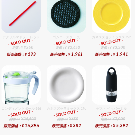
アクリルマドラー レッド
ゴムコースター 丸
カネスズセラミックス 27cm
- SOLD OUT -
- SOLD OUT -
- SOLD OUT -
総合ﾗﾝｷﾝｸﾞ
総合ﾗﾝｷﾝｸﾞ
総合ﾗﾝｷﾝｸﾞ
¥250
¥2,650
¥3,300
定価：¥
定価：¥
定価：¥
193
1,961
1,941
販売価格：¥
販売価格：¥
販売価格：¥
コンディメントボール 8660 48個入りセット
カネスズセラミックス 17cmパン
ゼスト ペッパーミル
- SOLD OUT -
- SOLD OUT -
- SOLD OUT -
総合ﾗﾝｷﾝｸﾞ
総合ﾗﾝｷﾝｸﾞ
総合ﾗﾝｷﾝｸﾞ
¥26,400
¥650
¥7,000
定価：¥
定価：¥
定価：¥
16,896
382
5,392
販売価格：¥
販売価格：¥
販売価格：¥