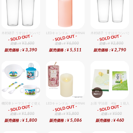
木村硝子 うすはりコンパクト500cc ゾンビグラスギフトセット（2個入り）
LEDキャンドル LUMINARA（ルミナラ） ピンク ピラー
木村硝子 うすはりコンパクト
- SOLD OUT -
- SOLD OUT -
- SOLD OUT -
ギフト
ギフト
ギフト
¥3,600
¥6,000
¥2,800
定価：¥
定価：¥
定価：¥
3,390
5,511
2,790
販売価格：¥
販売価格：¥
販売価格：¥
機関車トーマス！すぐ使えるおめでとうセット（男の子用） セット販売商品です。
LEDキャンドル LUMINARA（ルミナラ） 桜ピラー3x4
お茶 宇治茶 40g １箱入
- SOLD OUT -
- SOLD OUT -
- SOLD OUT -
ギフト
ギフト
ギフト
¥1,800
¥5,800
¥500
定価：¥
定価：¥
定価：¥
1,800
5,086
460
販売価格：¥
販売価格：¥
販売価格：¥