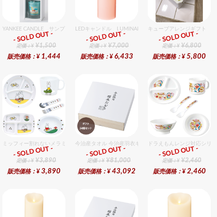
YANKEE CANDLE サンプラー3個・ホルダーセット トロピカル
LEDキャンドル LUMINARA（ルミナラ） ピンク ピラ
キューブアレンジギフト ホ
- SOLD OUT -
- SOLD OUT -
- SOLD OUT -
ギフト
ギフト
ギフト
¥1,500
¥7,000
¥6,800
定価：¥
定価：¥
定価：¥
1,444
6,433
5,800
販売価格：¥
販売価格：¥
販売価格：¥
ミッフィー割れないメラミン食器セット セット販売商品です。
今治産タオル 今治産羽衣ギフトフェイスタオル 54個入セ
ドラえもんレンジ対応シリー
- SOLD OUT -
- SOLD OUT -
- SOLD OUT -
ギフト
ギフト
ギフト
¥3,890
¥81,000
¥2,460
定価：¥
定価：¥
定価：¥
3,890
43,092
2,460
販売価格：¥
販売価格：¥
販売価格：¥