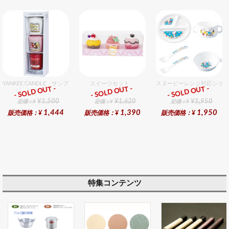
YANKEE CANDLE サンプラー3個・ホルダーセット フローラル
スイーツセット
スヌーピーレンジ対応シリー
- SOLD OUT -
- SOLD OUT -
- SOLD OUT -
ギフト
ギフト
ギフト
¥1,500
¥1,620
¥1,950
定価：¥
定価：¥
定価：¥
1,444
1,390
1,950
販売価格：¥
販売価格：¥
販売価格：¥
特集コンテンツ