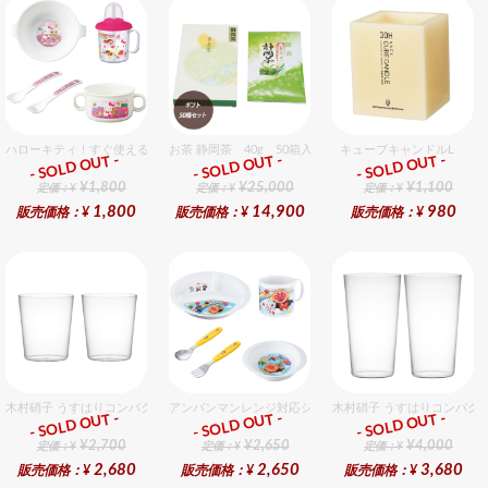
ハローキティ！すぐ使えるおめでとうセット（女の子用） セット販売商品です。
お茶 静岡茶 40g 50箱入セット
キューブキャンドルL
- SOLD OUT -
- SOLD OUT -
- SOLD OUT -
ギフト
ギフト
ギフト
¥1,800
¥25,000
¥1,100
定価：¥
定価：¥
定価：¥
1,800
14,900
980
販売価格：¥
販売価格：¥
販売価格：¥
木村硝子 うすはりコンパクト270cc オールドグラスギフトセット（2個入り）
アンパンマンレンジ対応シリーズセット セット販売商品で
木村硝子 うすはりコンパクト
- SOLD OUT -
- SOLD OUT -
- SOLD OUT -
ギフト
ギフト
ギフト
¥2,700
¥2,650
¥4,000
定価：¥
定価：¥
定価：¥
2,680
2,650
3,680
販売価格：¥
販売価格：¥
販売価格：¥