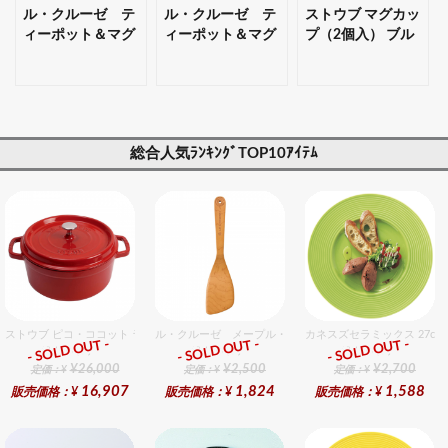
ル・クルーゼ テ
ル・クルーゼ テ
ストウブ マグカッ
ィーポット＆マグ
ィーポット＆マグ
プ（2個入） ブル
（SS）（2個入）
（SS）（2個入）
ー 【ギフト・プレ
セット チェリー
セット オレンジ
ゼント対応可】
レッド 【ギフト・
【ギフト・プレゼ
プレゼント対応
ント対応可】
可】
総合人気ﾗﾝｷﾝｸﾞTOP10ｱｲﾃﾑ
ストウブ ピコ・ココット ラウンド 20cm チェリー
ル・クルーゼ メープル・ウッド・ターナー
カネスズセラミックス 27cm
- SOLD OUT -
- SOLD OUT -
- SOLD OUT -
総合ﾗﾝｷﾝｸﾞ
総合ﾗﾝｷﾝｸﾞ
総合ﾗﾝｷﾝｸﾞ
¥26,000
¥2,500
¥2,700
定価：¥
定価：¥
定価：¥
16,907
1,824
1,588
販売価格：¥
販売価格：¥
販売価格：¥