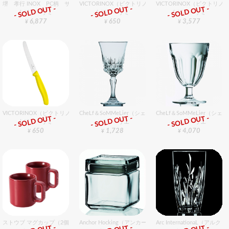
堺 孝行 INOX PC柄 サバキ東型 15cm
VICTORINOX（ビクトリノックス） トマトナイフ 11cm
VICTORINOX（ビクトリノ
- SOLD OUT -
- SOLD OUT -
- SOLD OUT -
包丁・ハサミ
包丁・ハサミ
包丁・ハサミ
6,877
650
3,577
¥
¥
¥
VICTORINOX（ビクトリノックス） トマト・ベジタブルナイフ YL 11cm
CheLf＆SoMMeLier（シェフ＆ソムリエ） インポーター
CheLf＆SoMMeLier（
- SOLD OUT -
- SOLD OUT -
- SOLD OUT -
包丁・ハサミ
グラスバリエ
グラスバリエ
650
1,728
4,070
¥
¥
¥
ストウブ マグカップ（2個入） チェリー
Anchor Hocking（アンカーホッキング） スクウェアジャー
Arc InternationaL