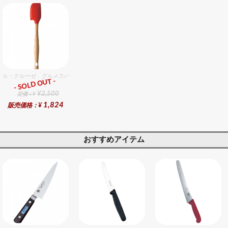
ル・クルーゼ グルメスパチュラVS （M）チェリーレッド
- SOLD OUT -
総合ﾗﾝｷﾝｸﾞ
¥2,500
定価：¥
1,824
販売価格：¥
おすすめアイテム