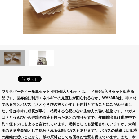
ワサラパーティー角皿セット 4種6個入りセットは、 4種6個入りセット販売商
品です。世界的に利用エネルギーの見直しが図られるなか、WASARAは、非木材
である竹とバガス（さとうきびの搾りかす）を原料とすることにこだわりまし
た。竹は非常に成長が早く、枯渇する心配のない生命力の強い植物です。バガス
はさとうきびから砂糖の原液を搾ったあとの搾りかすで、年間排出量は世界中で
約１億トンにも上ると言われています。燃料としても活用されていますが、未利
用のまま廃棄物として処分される余剰バガスもあります*。バガスの繊維は広葉樹
の繊維に近いことから、紙の原料としても優れた性質を備えています。また、木