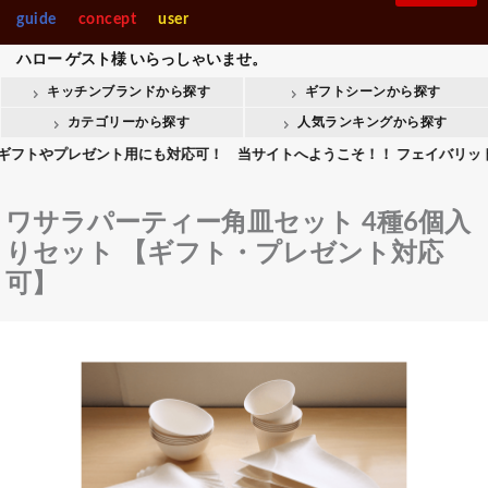
製菓・ベ-カ-リー
調理機械
guide
concept
user
入園・入学【内祝】おすす
快気【内祝い】おすすめギ
Stolzle Lausitz
SPIEGELAU
めギフト
フト
ハロー
ゲスト様
いらっしゃいませ。
整理＆店舗用品人
ギフト商品人気ラ
気ランキング
ンキング
キッチンブランドから探す
ギフトシーンから探す
整理＆店舗用品
ギフト
会葬御礼用おすすめギフト
Crystal Darques
お香典返しおすすめギフト
カテゴリーから探す
人気ランキングから探す
やプレゼント用にも対応可！ 当サイトへようこそ！！ フェイバリットキッチ
all brands
ワサラパーティー角皿セット 4種6個入
りセット 【ギフト・プレゼント対応
可】