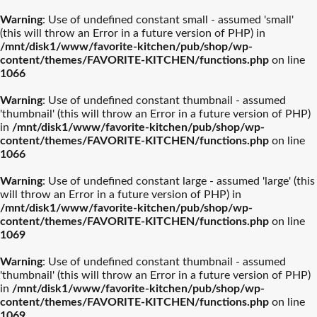
Warning
: Use of undefined constant small - assumed 'small'
(this will throw an Error in a future version of PHP) in
/mnt/disk1/www/favorite-kitchen/pub/shop/wp-
content/themes/FAVORITE-KITCHEN/functions.php
on line
1066
ル・クルーゼ
ティファール
Warning
: Use of undefined constant thumbnail - assumed
'thumbnail' (this will throw an Error in a future version of PHP)
ストウブ
カネスズセラミックス
in
/mnt/disk1/www/favorite-kitchen/pub/shop/wp-
content/themes/FAVORITE-KITCHEN/functions.php
on line
1066
柳宗理
南部鉄器
Warning
: Use of undefined constant large - assumed 'large' (this
will throw an Error in a future version of PHP) in
/mnt/disk1/www/favorite-kitchen/pub/shop/wp-
ビクトリノックス
イッタラ
content/themes/FAVORITE-KITCHEN/functions.php
on line
1069
結婚披露宴【引き出物】お
結婚祝おおすめギフト
バカラ
アラビア
Warning
: Use of undefined constant thumbnail - assumed
すすめギフト
'thumbnail' (this will throw an Error in a future version of PHP)
in
/mnt/disk1/www/favorite-kitchen/pub/shop/wp-
プレート・器人気
カトラリー人気ル
出産祝おすすめギフト
カメヤマ
新築祝おすすめギフト
ルミナラ
content/themes/FAVORITE-KITCHEN/functions.php
on line
ランキング
ランキング
1069