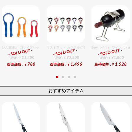
びん蓋開け（3サイズセット）
マストラッド カクテルグラスマーカー 12個入
Bew（ベウ） ワインボトル
- SOLD OUT -
- SOLD OUT -
- SOLD OUT -
総合ﾗﾝｷﾝｸﾞ
総合ﾗﾝｷﾝｸﾞ
総合ﾗﾝｷﾝｸﾞ
¥1,200
¥2,300
¥1,800
定価：¥
定価：¥
定価：¥
780
1,496
1,528
販売価格：¥
販売価格：¥
販売価格：¥
おすすめアイテム