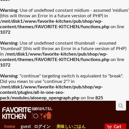
入園・入学祝おすすめギフ
Warning
: Use of undefined constant midium - assumed 'midium'
誕生日祝おすすめギフト
山崎実業
木村硝子店
ト
(this will throw an Error in a future version of PHP) in
/mnt/disk1/www/favorite-kitchen/pub/shop/wp-
グラスバリエ人気
ワイン・バー用品
content/themes/FAVORITE-KITCHEN/functions.php
on line
ランキング
人気ランキング
お中元おすすめギフト
ワサラ
お歳暮おすすめギフト
Arc International
1072
プレート･器
カトラリー
Warning
: Use of undefined constant thumbnail - assumed
母の日おすすめギフト
Anchor Hocking
父の日おすすめギフト
EBM
'thumbnail' (this will throw an Error in a future version of PHP)
in
/mnt/disk1/www/favorite-kitchen/pub/shop/wp-
容器類人気ランキ
包丁・ハサミ人気
グラスバリエ
ワイン・バー用品
ング
ランキング
content/themes/FAVORITE-KITCHEN/functions.php
on line
ビジネス・昇進祝おすすめ
1072
Borgonovo
退職祝おすすめギフト
Bormioli Rocco
ギフト
Warning
: "continue" targeting switch is equivalent to "break".
Did you mean to use "continue 2"? in
容器類
包丁・ハサミ
VETRI DELLE VENEZIE
賀寿祝おすすめギフト
敬老の日おすすめギフト
Durobor
フライパン・鍋人
卓上＆調理小物人
/mnt/disk1/www/favorite-kitchen/pub/shop/wp-
気ランキング
気ランニング
content/plugins/all-in-one-seo-
pack/modules/aioseop_opengraph.php
on line
825
お見舞いおすすめギフト
Chelf＆Sommelier
新築内祝おすすめギフト
Libbey
フライパン・鍋
卓上＆調理小物
製菓・ベ-カリ-用品
調理機械人気ラン
出産【内祝い】おすすめギ
新築【内祝い】おすすめギ
Bormioli Luigi
RIEDEL
人気ランキング
キング
フト
フト
home
guest
ログイン
美味しいごはん
Cart