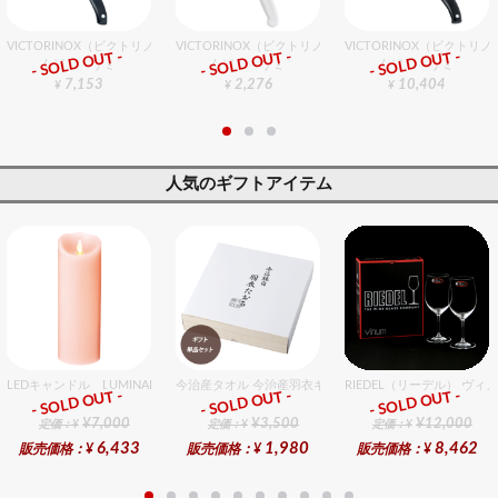
VICTORINOX（ビクトリノックス） ユーティリティーナイフ 15cm
VICTORINOX（ビクトリノックス） ペティナイフ WH 1
VICTORINOX（ビクトリ
- SOLD OUT -
- SOLD OUT -
- SOLD OUT -
包丁・ハサミ
包丁・ハサミ
包丁・ハサミ
7,153
2,276
10,404
¥
¥
¥
人気のギフトアイテム
LEDキャンドル LUMINARA（ルミナラ） ピンク ピラー4x9 ギフトボックス入り
今治産タオル 今治産羽衣ギフトバスタオル 1個入セット
RIEDEL（リーデル） ヴィ
- SOLD OUT -
- SOLD OUT -
- SOLD OUT -
ギフト
ギフト
ギフト
¥7,000
¥3,500
¥12,000
定価：¥
定価：¥
定価：¥
6,433
1,980
8,462
販売価格：¥
販売価格：¥
販売価格：¥