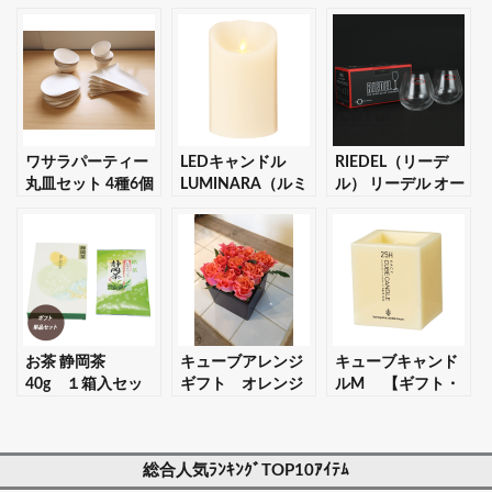
ワサラパーティー
LEDキャンドル
RIEDEL（リーデ
丸皿セット 4種6個
LUMINARA（ルミ
ル） リーデル オー
入りセット 【ギフ
ナラ） アイボリ
0 カベルネ 2個入り
ト・プレゼント対
ー ピラー3.5×5ギ
セット 【ギフト・
応可】
フトボックス入り
プレゼント対応
【ギフト・プレゼ
可】
ント対応可】
お茶 静岡茶
キューブアレンジ
キューブキャンド
40g １箱入セッ
ギフト オレンジ
ルM 【ギフト・
ト 【ギフト・プレ
【ギフト・プレゼ
プレゼント対応
ゼント対応可】
ント対応可】
可】
総合人気ﾗﾝｷﾝｸﾞTOP10ｱｲﾃﾑ