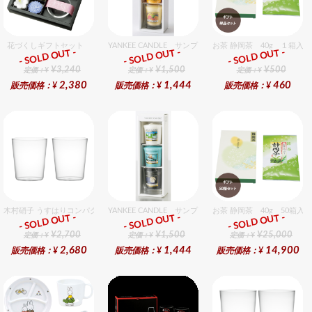
花づくしギフトセット
YANKEE CANDLE サンプラー3個・ホルダーセット フル
お茶 静岡茶 40g １箱入
- SOLD OUT -
- SOLD OUT -
- SOLD OUT -
ギフト
ギフト
ギフト
¥3,240
¥1,500
¥500
定価：¥
定価：¥
定価：¥
2,380
1,444
460
販売価格：¥
販売価格：¥
販売価格：¥
木村硝子 うすはりコンパクト270cc オールドグラスギフトセット（2個入り）
YANKEE CANDLE サンプラー3個・ホルダーセット フ
お茶 静岡茶 40g 50箱入
- SOLD OUT -
- SOLD OUT -
- SOLD OUT -
ギフト
ギフト
ギフト
¥2,700
¥1,500
¥25,000
定価：¥
定価：¥
定価：¥
2,680
1,444
14,900
販売価格：¥
販売価格：¥
販売価格：¥