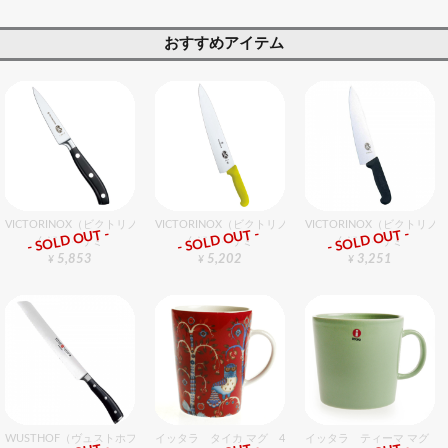
おすすめアイテム
VICTORINOX（ビクトリノックス） gMぺティーナイフ 10cm
VICTORINOX（ビクトリノックス） シェフナイフ（牛刀）Y
VICTORINOX（ビクトリ
- SOLD OUT -
- SOLD OUT -
- SOLD OUT -
包丁・ハサミ
包丁・ハサミ
包丁・ハサミ
5,853
5,202
3,251
¥
¥
¥
WUSTHOF（ヴュストホフ） クラシックアイコン ブレッドナイフ（両刃） 20cm
イッタラ タイカ マグ 400cc レッド
イッタラ ティーマ マグ 4