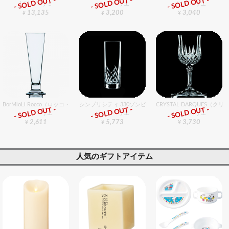
- SOLD OUT -
- SOLD OUT -
- SOLD OUT -
包丁・ハサミ
グラスバリエ
グラスバリエ
13,135
3,200
3,040
¥
¥
¥
BorMioLi Rocco（ロッコ・ボリミオり） パラディオ ピルスナー0.25 6個入りセット
シンプリシティ 330ゾンビ 6個入りセット
CRYSTAL DARQUES（
- SOLD OUT -
- SOLD OUT -
- SOLD OUT -
グラスバリエ
グラスバリエ
グラスバリエ
2,611
5,773
3,730
¥
¥
¥
人気のギフトアイテム