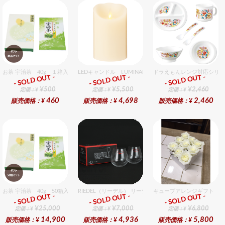
お茶 宇治茶 40g １箱入セット
LEDキャンドル LUMINARA（ルミナラ） アイボリー ピ
ドラえもんレンジ対応シリー
- SOLD OUT -
- SOLD OUT -
- SOLD OUT -
ギフト
ギフト
ギフト
¥500
¥5,500
¥2,460
定価：¥
定価：¥
定価：¥
460
4,698
2,460
販売価格：¥
販売価格：¥
販売価格：¥
お茶 宇治茶 40g 50箱入セット 50個入りセット
RIEDEL（リーデル） リーデル オー 0 カベルネ 2個入りセ
キューブアレンジギフト ホ
- SOLD OUT -
- SOLD OUT -
- SOLD OUT -
ギフト
ギフト
ギフト
¥25,000
¥7,000
¥6,800
定価：¥
定価：¥
定価：¥
14,900
4,936
5,800
販売価格：¥
販売価格：¥
販売価格：¥