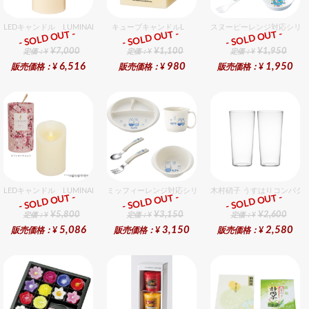
LEDキャンドル LUMINARA（ルミナラ） アイボリー ピラー4x9 ギフトボックス入
キューブキャンドルL
スヌーピーレンジ対応シリー
- SOLD OUT -
- SOLD OUT -
- SOLD OUT -
ギフト
ギフト
ギフト
¥7,000
¥1,100
¥1,950
定価：¥
定価：¥
定価：¥
6,516
980
1,950
販売価格：¥
販売価格：¥
販売価格：¥
LEDキャンドル LUMINARA（ルミナラ） 桜ピラー3x4
ミッフィーレンジ対応シリーズ セット販売商品です。
木村硝子 うすはりコンパクト
- SOLD OUT -
- SOLD OUT -
- SOLD OUT -
ギフト
ギフト
ギフト
¥5,800
¥3,150
¥2,600
定価：¥
定価：¥
定価：¥
5,086
3,150
2,580
販売価格：¥
販売価格：¥
販売価格：¥