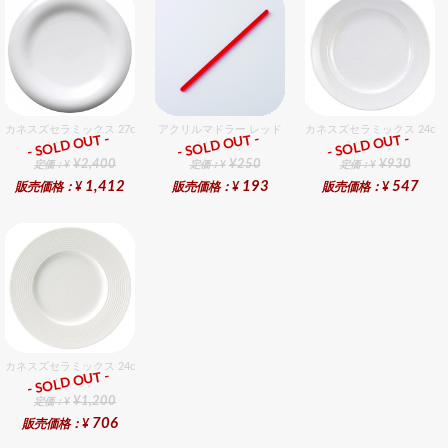
カネスズセラミックス 27cmディナー
アクリルマドラー レッド
カネスズセラミックス 24c
- SOLD OUT -
- SOLD OUT -
- SOLD OUT -
総合ﾗﾝｷﾝｸﾞ
総合ﾗﾝｷﾝｸﾞ
総合ﾗﾝｷﾝｸﾞ
¥2,400
¥250
¥930
定価：¥
定価：¥
定価：¥
1,412
193
547
販売価格：¥
販売価格：¥
販売価格：¥
カネスズセラミックス 24cmミート
- SOLD OUT -
総合ﾗﾝｷﾝｸﾞ
¥1,200
定価：¥
706
販売価格：¥