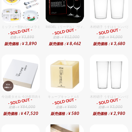
ミッフィー割れないメラミン食器セット セット販売商品です。
RIEDEL（リーデル） ヴィノム 15 キアンティ 2個入りセッ
木村硝子 うすはりコンパクト
- SOLD OUT -
- SOLD OUT -
- SOLD OUT -
ギフト
ギフト
ギフト
¥3,890
¥12,000
¥4,000
定価：¥
定価：¥
定価：¥
3,890
8,462
3,680
販売価格：¥
販売価格：¥
販売価格：¥
今治産タオル 今治産羽衣ギフトバスタオル 24個入セット
キューブキャンドルS
木村硝子 うすはりコンパクト
- SOLD OUT -
- SOLD OUT -
- SOLD OUT -
ギフト
ギフト
ギフト
¥84,000
¥600
¥3,000
定価：¥
定価：¥
定価：¥
47,520
580
2,980
販売価格：¥
販売価格：¥
販売価格：¥