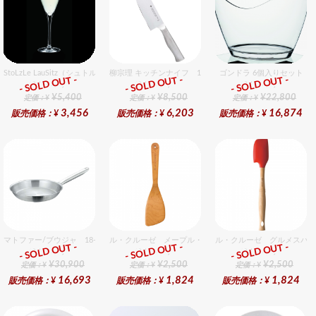
StoLzLe LauSitz（シュトルツル ラウンジッツ） スペシャリティ シャンパン 6個入りセッ
柳宗理 キッチンナイフ 18cm
ゴンドラ 6個入りセット
- SOLD OUT -
- SOLD OUT -
- SOLD OUT -
総合ﾗﾝｷﾝｸﾞ
総合ﾗﾝｷﾝｸﾞ
総合ﾗﾝｷﾝｸﾞ
¥5,400
¥8,500
¥22,800
定価：¥
定価：¥
定価：¥
3,456
6,203
16,874
販売価格：¥
販売価格：¥
販売価格：¥
マトファー/ブウジャ 18-10 フライパン 28cm 電磁
ル・クルーゼ メープル・ウッド・ターナー
ル・クルーゼ グルメスパチ
- SOLD OUT -
- SOLD OUT -
- SOLD OUT -
総合ﾗﾝｷﾝｸﾞ
総合ﾗﾝｷﾝｸﾞ
総合ﾗﾝｷﾝｸﾞ
¥30,900
¥2,500
¥2,500
定価：¥
定価：¥
定価：¥
16,693
1,824
1,824
販売価格：¥
販売価格：¥
販売価格：¥