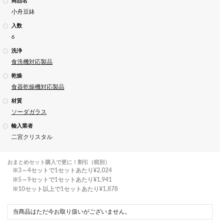
商品名
小舟豆鉢
入数
6
洗浄
食洗機対応製品
乾燥
食器乾燥機対応製品
材質
ソーダガラス
輸入業者
二宮クリスタル
おまとめセット購入で更に！割引（税別）
3～4セットで1セットあたり
¥2,024
5～9セットで1セットあたり
¥1,941
10セット以上で1セットあたり
¥1,878
当商品はただ今お取り扱いがございません。