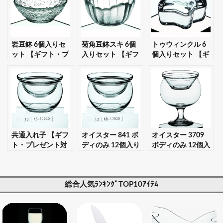
岩豆鉢 6個入りセ
菊角豆鉢スキ 6個
トゥウィンクル 6
ット 【ギフト・プ
入りセット 【ギフ
個入りセット 【ギ
レゼント対応可】
ト・プレゼント対
フト・プレゼント
応可】
対応可】
共通入れ子 【ギフ
オイスター 841 ボ
オイスター 3709
ト・プレゼント対
ディのみ 12個入り
ボディのみ 12個入
応可】
セット 【ギフト・
りセット 【ギフ
プレゼント対応
ト・プレゼント対
可】
応可】
総合人気ﾗﾝｷﾝｸﾞTOP10ｱｲﾃﾑ