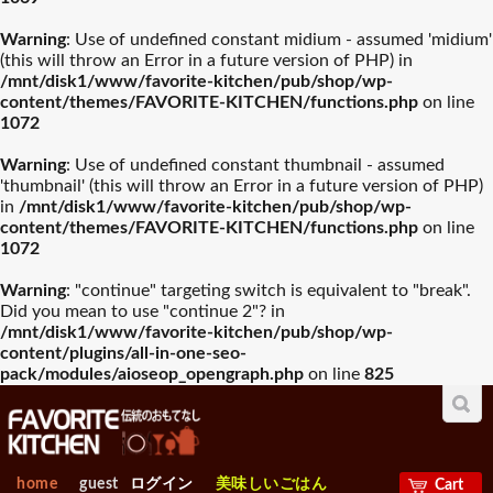
Warning
: Use of undefined constant midium - assumed 'midium'
(this will throw an Error in a future version of PHP) in
/mnt/disk1/www/favorite-kitchen/pub/shop/wp-
content/themes/FAVORITE-KITCHEN/functions.php
on line
1072
Warning
: Use of undefined constant thumbnail - assumed
'thumbnail' (this will throw an Error in a future version of PHP)
in
/mnt/disk1/www/favorite-kitchen/pub/shop/wp-
content/themes/FAVORITE-KITCHEN/functions.php
on line
1072
Warning
: "continue" targeting switch is equivalent to "break".
Did you mean to use "continue 2"? in
/mnt/disk1/www/favorite-kitchen/pub/shop/wp-
content/plugins/all-in-one-seo-
pack/modules/aioseop_opengraph.php
on line
825
home
guest
ログイン
美味しいごはん
Cart