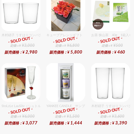
木村硝子 うすはりコンパクト390cc オールドグラスギフトセット（2個入り）
キューブアレンジギフト オレンジ
お茶 狭山茶 40g 1箱入セ
- SOLD OUT -
- SOLD OUT -
- SOLD OUT -
ギフト
ギフト
ギフト
¥3,000
¥6,800
¥500
定価：¥
定価：¥
定価：¥
2,980
5,800
460
販売価格：¥
販売価格：¥
販売価格：¥
StoLzLe LauSitz（シュトルツル ラウンジッツ） アモーレ シャンパン レッド 2個入りセッ
YANKEE CANDLE サンプラー3個・ホルダーセット 
木村硝子 うすはりコンパクト
- SOLD OUT -
- SOLD OUT -
- SOLD OUT -
ギフト
ギフト
ギフト
¥6,000
¥1,500
¥3,600
定価：¥
定価：¥
定価：¥
3,077
1,444
3,390
販売価格：¥
販売価格：¥
販売価格：¥