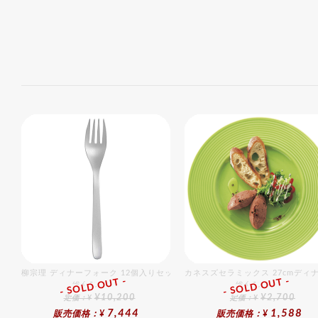
柳宗理 ディナーフォーク 12個入りセット
カネスズセラミックス 27cmディナ
- SOLD OUT -
- SOLD OUT -
総合ﾗﾝｷﾝｸﾞ
総合ﾗﾝｷﾝｸﾞ
¥10,200
¥2,700
定価：¥
定価：¥
7,444
1,588
販売価格：¥
販売価格：¥