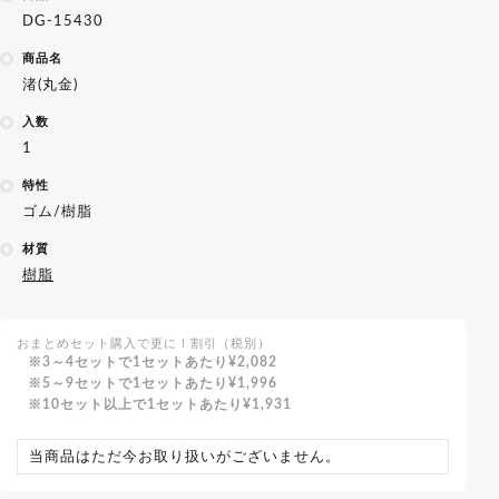
DG-15430
商品名
渚(丸金)
入数
1
特性
ゴム/樹脂
材質
樹脂
おまとめセット購入で更に！割引（税別）
3～4セットで1セットあたり
¥2,082
5～9セットで1セットあたり
¥1,996
10セット以上で1セットあたり
¥1,931
当商品はただ今お取り扱いがございません。