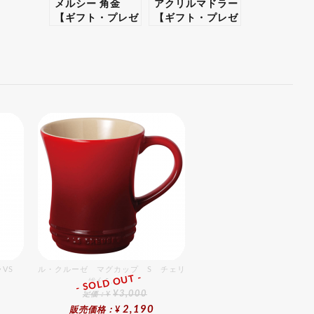
メルシー 角金
アクリルマドラー
【ギフト・プレゼ
【ギフト・プレゼ
ント対応可】
ント対応可】
VS （M）チェリーレッド
ル・クルーゼ マグカップ S チェリーレッド
- SOLD OUT -
総合ﾗﾝｷﾝｸﾞ
¥3,000
定価：¥
2,190
販売価格：¥