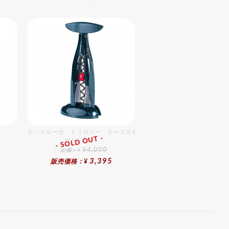
ル・クルーゼ トリロジー テーブルモデルギフトセット
- SOLD OUT -
総合ﾗﾝｷﾝｸﾞ
¥4,000
定価：¥
3,395
販売価格：¥