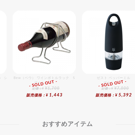
ット
ス） シェフナイフ（牛刀）RD 25cm
Bew（ベウ） ワインボトルラック S
ゼスト ペッパーミル
- SOLD OUT -
- SOLD OUT -
総合ﾗﾝｷﾝｸﾞ
総合ﾗﾝｷﾝｸﾞ
¥1,700
¥7,000
定価：¥
定価：¥
1,443
5,392
販売価格：¥
販売価格：¥
おすすめアイテム