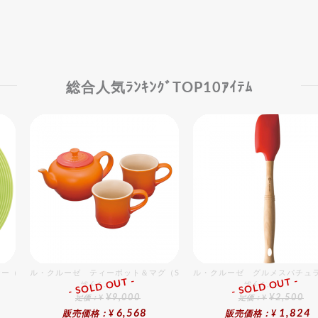
総合人気ﾗﾝｷﾝｸﾞTOP10ｱｲﾃﾑ
ー（Hiwa）
ル・クルーゼ ティーポット＆マグ（SS）（2個入）セット オレンジ
ル・クルーゼ グルメスパチュラ
- SOLD OUT -
- SOLD OUT -
総合ﾗﾝｷﾝｸﾞ
総合ﾗﾝｷﾝｸﾞ
¥9,000
¥2,500
定価：¥
定価：¥
6,568
1,824
販売価格：¥
販売価格：¥