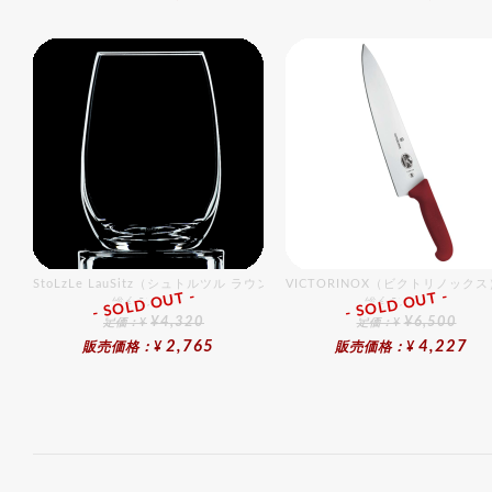
StoLzLe LauSitz（シュトルツル ラウンジッツ） タンブラー 352 6個入りセ
VICTORINOX（ビクトリノック
- SOLD OUT -
- SOLD OUT -
総合ﾗﾝｷﾝｸﾞ
総合ﾗﾝｷﾝｸﾞ
¥4,320
¥6,500
定価：¥
定価：¥
2,765
4,227
販売価格：¥
販売価格：¥