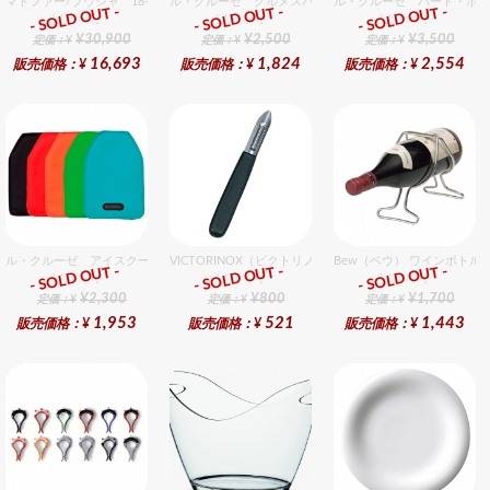
マトファー/ブウジャ 18-10 フライパン 28cm 電磁
ル・クルーゼ グルメスパチュラVS （M）チェリーレッ
ル・クルーゼ ハート・ポッ
- SOLD OUT -
- SOLD OUT -
- SOLD OUT -
総合ﾗﾝｷﾝｸﾞ
総合ﾗﾝｷﾝｸﾞ
総合ﾗﾝｷﾝｸﾞ
¥30,900
¥2,500
¥3,500
定価：¥
定価：¥
定価：¥
16,693
1,824
2,554
販売価格：¥
販売価格：¥
販売価格：¥
ル・クルーゼ アイスクーラースリーブ チェリーレッド
VICTORINOX（ビクトリノックス） ポテトピーラー ６cm
Bew（ベウ） ワインボトル
- SOLD OUT -
- SOLD OUT -
- SOLD OUT -
総合ﾗﾝｷﾝｸﾞ
総合ﾗﾝｷﾝｸﾞ
総合ﾗﾝｷﾝｸﾞ
¥2,300
¥800
¥1,700
定価：¥
定価：¥
定価：¥
1,953
521
1,443
販売価格：¥
販売価格：¥
販売価格：¥