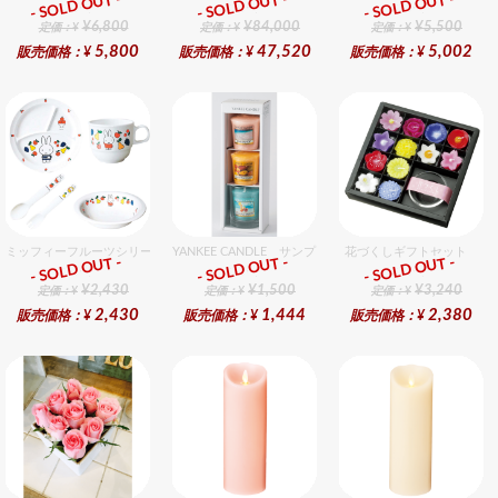
- SOLD OUT -
- SOLD OUT -
- SOLD OUT -
ギフト
ギフト
ギフト
¥6,800
¥84,000
¥5,500
定価：¥
定価：¥
定価：¥
5,800
47,520
5,002
販売価格：¥
販売価格：¥
販売価格：¥
ミッフィーフルーツシリーズ割れないメラミン食器セット セット販売商品です。
YANKEE CANDLE サンプラー3個・ホルダーセット ト
花づくしギフトセット
- SOLD OUT -
- SOLD OUT -
- SOLD OUT -
ギフト
ギフト
ギフト
¥2,430
¥1,500
¥3,240
定価：¥
定価：¥
定価：¥
2,430
1,444
2,380
販売価格：¥
販売価格：¥
販売価格：¥