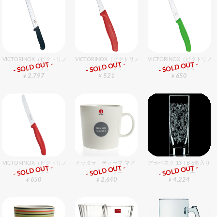
VICTORINOX（ビクトリノックス） パン切ナイフ 21cm
VICTORINOX（ビクトリノックス） シェーピングナイフ R
VICTORINOX（ビクトリノ
- SOLD OUT -
- SOLD OUT -
- SOLD OUT -
包丁・ハサミ
包丁・ハサミ
包丁・ハサミ
2,797
521
650
¥
¥
¥
VICTORINOX（ビクトリノックス） トマト・ベジタブルナイフ RD 11cm
イッタラ ティーマ マグ 400cc ホワイト
アラベスク 13 TB 6個入り
- SOLD OUT -
- SOLD OUT -
- SOLD OUT -
包丁・ハサミ
グラスバリエ
グラスバリエ
650
2,640
4,224
¥
¥
¥