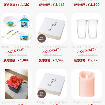
1,180
8,462
5,800
販売価格：¥
販売価格：¥
販売価格：¥
機関車トーマス！すぐ使えるおめでとうセット（男の子用） セット販売商品です。
今治産タオル 今治産羽衣ギフトバスタオル 1個入セット
木村硝子 うすはりコンパクト
- SOLD OUT -
- SOLD OUT -
- SOLD OUT -
ギフト
ギフト
ギフト
¥1,800
¥3,500
¥2,800
定価：¥
定価：¥
定価：¥
1,800
1,980
2,790
販売価格：¥
販売価格：¥
販売価格：¥
キューブアレンジギフト オレンジ
今治産タオル 今治産羽衣ギフトバスタオル 24個入セット
LEDキャンドル LUMINA