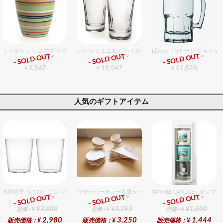
イッタラ オリゴ マグ グリーン 250cc
バカラ ミルニュイ ハイボール ペアグラス 14cm
Libbey（リビー） ジョッキ 
- SOLD OUT -
- SOLD OUT -
- SOLD OUT -
グラスバリエ
グラスバリエ
グラスバリエ
2,567
19,947
11,520
¥
¥
¥
人気のギフトアイテム
木村硝子 うすはりコンパクト390cc オールドグラスギフトセット（2個入り）
ワサラパーティー丸皿セット 4種6個入りセット
YANKEE CANDLE サ
- SOLD OUT -
- SOLD OUT -
- SOLD OUT -
ギフト
ギフト
ギフト
¥3,000
¥3,250
¥1,500
定価：¥
定価：¥
定価：¥
2,980
3,250
1,444
販売価格：¥
販売価格：¥
販売価格：¥