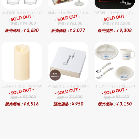
木村硝子 うすはりコンパクト560cc タンブラーグラスギフトセット（2個入り）
StoLzLe LauSitz（シュトルツル ラウンジッツ） アモー
RIEDEL（リーデル） ヴィ
- SOLD OUT -
- SOLD OUT -
- SOLD OUT -
ギフト
ギフト
ギフト
¥4,000
¥6,000
¥13,200
定価：¥
定価：¥
定価：¥
3,680
3,077
9,308
販売価格：¥
販売価格：¥
販売価格：¥
LEDキャンドル LUMINARA（ルミナラ） アイボリー ピラー4x9 ギフトボックス入
今治産タオル 今治産羽衣ギフトフェイスタオル 1個入セ
ミッフィーレンジ対応シリー
- SOLD OUT -
- SOLD OUT -
- SOLD OUT -
ギフト
ギフト
ギフト
¥7,000
¥1,500
¥3,150
定価：¥
定価：¥
定価：¥
6,516
950
3,150
販売価格：¥
販売価格：¥
販売価格：¥