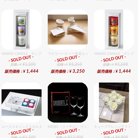
YANKEE CANDLE サンプラー3個・ホルダーセット グッドスリープ
ワサラパーティー角皿セット 4種6個入りセット
YANKEE CANDLE サ
- SOLD OUT -
- SOLD OUT -
- SOLD OUT -
ギフト
ギフト
ギフト
¥1,500
¥3,250
¥1,500
定価：¥
定価：¥
定価：¥
1,444
3,250
1,444
販売価格：¥
販売価格：¥
販売価格：¥
ロータスキャンドルホルダーギフトセット
RIEDEL（リーデル） ヴィノム 15 キアンティ 2個入りセッ
キューブアレンジギフト ホ
- SOLD OUT -
- SOLD OUT -
- SOLD OUT -
ギフト
ギフト
ギフト
¥1,500
¥12,000
¥6,800
定価：¥
定価：¥
定価：¥