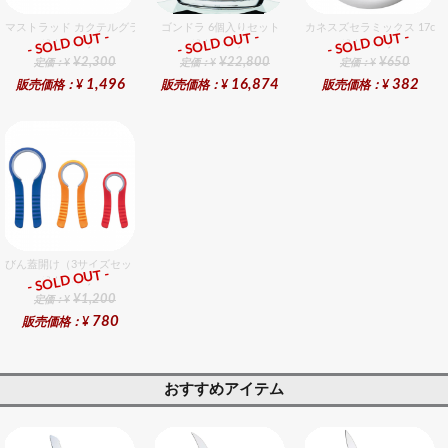
マストラッド カクテルグラスマーカー 12個入
ゴンドラ 6個入りセット
カネスズセラミックス 17cm
- SOLD OUT -
- SOLD OUT -
- SOLD OUT -
総合ﾗﾝｷﾝｸﾞ
総合ﾗﾝｷﾝｸﾞ
総合ﾗﾝｷﾝｸﾞ
¥2,300
¥22,800
¥650
定価：¥
定価：¥
定価：¥
1,496
16,874
382
販売価格：¥
販売価格：¥
販売価格：¥
びん蓋開け（3サイズセット）
- SOLD OUT -
総合ﾗﾝｷﾝｸﾞ
¥1,200
定価：¥
780
販売価格：¥
おすすめアイテム