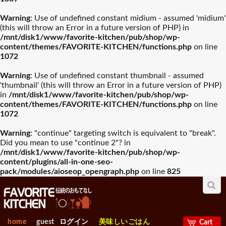
Warning
: Use of undefined constant midium - assumed 'midium'
(this will throw an Error in a future version of PHP) in
/mnt/disk1/www/favorite-kitchen/pub/shop/wp-
content/themes/FAVORITE-KITCHEN/functions.php
on line
1072
Warning
: Use of undefined constant thumbnail - assumed
'thumbnail' (this will throw an Error in a future version of PHP)
in
/mnt/disk1/www/favorite-kitchen/pub/shop/wp-
content/themes/FAVORITE-KITCHEN/functions.php
on line
1072
Warning
: "continue" targeting switch is equivalent to "break".
Did you mean to use "continue 2"? in
/mnt/disk1/www/favorite-kitchen/pub/shop/wp-
content/plugins/all-in-one-seo-
pack/modules/aioseop_opengraph.php
on line
825
home
guest
ログイン
美味しいごはん
Cart