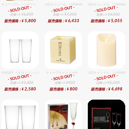
キューブアレンジギフト ピンク
LEDキャンドル LUMINARA（ルミナラ） ピンク ピラ
LEDキャンドル LUMINA
- SOLD OUT -
- SOLD OUT -
- SOLD OUT -
ギフト
ギフト
ギフト
¥6,800
¥7,000
¥6,000
定価：¥
定価：¥
定価：¥
5,800
6,433
5,055
販売価格：¥
販売価格：¥
販売価格：¥
木村硝子 うすはりコンパクト260cc ゾンビグラスギフトセット（2個入り）
キューブキャンドルM
LEDキャンドル LUMINA
- SOLD OUT -
- SOLD OUT -
- SOLD OUT -
ギフト
ギフト
ギフト
¥2,600
¥900
¥5,500
定価：¥
定価：¥
定価：¥
2,580
800
4,698
販売価格：¥
販売価格：¥
販売価格：¥