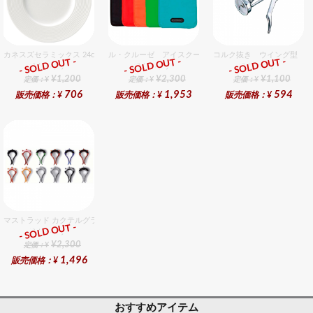
カネスズセラミックス 24cmミート
ル・クルーゼ アイスクーラースリーブ チェリーレッド
コルク抜き ウイング型 ク
- SOLD OUT -
- SOLD OUT -
- SOLD OUT -
総合ﾗﾝｷﾝｸﾞ
総合ﾗﾝｷﾝｸﾞ
総合ﾗﾝｷﾝｸﾞ
¥1,200
¥2,300
¥1,100
定価：¥
定価：¥
定価：¥
706
1,953
594
販売価格：¥
販売価格：¥
販売価格：¥
マストラッド カクテルグラスマーカー 12個入
- SOLD OUT -
総合ﾗﾝｷﾝｸﾞ
¥2,300
定価：¥
1,496
販売価格：¥
おすすめアイテム