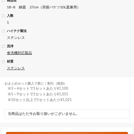
商品名
18−8 鍋蓋 27cm（溶接バケツ10L蓋兼用）
入数
1
ハイテク製法
ステンレス
洗浄
食洗機対応製品
材質
ステンレス
おまとめセット購入で更に！割引（税別）
3～4セットで1セットあたり
¥1,100
5～9セットで1セットあたり
¥1,055
10セット以上で1セットあたり
¥1,021
当商品はただ今お取り扱いがございません。