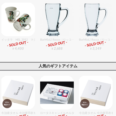
イッタラ HEL 2012 マグ 0.4L ペア
BorMioLi Rocco（ロッコ・ボリミオり） バビエラ ジョッキ
BorMioLi Rocco（ロッ
- SOLD OUT -
- SOLD OUT -
- SOLD OUT -
グラスバリエ
グラスバリエ
グラスバリエ
4,400
2,688
3,149
¥
¥
¥
人気のギフトアイテム
今治産タオル 今治産羽衣ギフトバスタオル 1個入セット
ロータスキャンドルホルダーギフトセット
今治産タオル 今治産羽衣ギ