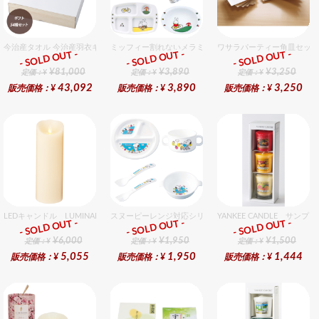
今治産タオル 今治産羽衣ギフトフェイスタオル 54個入セット
ミッフィー割れないメラミン食器セット セット販売商品で
ワサラパーティー角皿セット
- SOLD OUT -
- SOLD OUT -
- SOLD OUT -
ギフト
ギフト
ギフト
¥81,000
¥3,890
¥3,250
定価：¥
定価：¥
定価：¥
43,092
3,890
3,250
販売価格：¥
販売価格：¥
販売価格：¥
LEDキャンドル LUMINARA（ルミナラ） アイボリー ピラー3.5x7 ギフトボックス
スヌーピーレンジ対応シリーズセット セット販売商品です
YANKEE CANDLE サ
- SOLD OUT -
- SOLD OUT -
- SOLD OUT -
ギフト
ギフト
ギフト
¥6,000
¥1,950
¥1,500
定価：¥
定価：¥
定価：¥
5,055
1,950
1,444
販売価格：¥
販売価格：¥
販売価格：¥