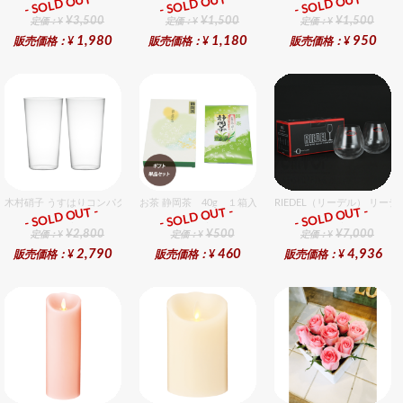
- SOLD OUT -
- SOLD OUT -
- SOLD OUT -
ギフト
ギフト
ギフト
¥3,500
¥1,500
¥1,500
定価：¥
定価：¥
定価：¥
1,980
1,180
950
販売価格：¥
販売価格：¥
販売価格：¥
木村硝子 うすはりコンパクト320cc タンブラーグラスギフトセット（2個入り）
お茶 静岡茶 40g １箱入セット
RIEDEL（リーデル） リーデ
- SOLD OUT -
- SOLD OUT -
- SOLD OUT -
ギフト
ギフト
ギフト
¥2,800
¥500
¥7,000
定価：¥
定価：¥
定価：¥
2,790
460
4,936
販売価格：¥
販売価格：¥
販売価格：¥