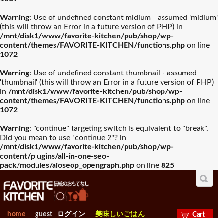
Warning
: Use of undefined constant midium - assumed 'midium'
(this will throw an Error in a future version of PHP) in
/mnt/disk1/www/favorite-kitchen/pub/shop/wp-
content/themes/FAVORITE-KITCHEN/functions.php
on line
1072
Warning
: Use of undefined constant thumbnail - assumed
'thumbnail' (this will throw an Error in a future version of PHP)
in
/mnt/disk1/www/favorite-kitchen/pub/shop/wp-
content/themes/FAVORITE-KITCHEN/functions.php
on line
1072
Warning
: "continue" targeting switch is equivalent to "break".
Did you mean to use "continue 2"? in
/mnt/disk1/www/favorite-kitchen/pub/shop/wp-
content/plugins/all-in-one-seo-
pack/modules/aioseop_opengraph.php
on line
825
home
guest
ログイン
美味しいごはん
Cart