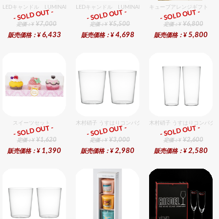
LEDキャンドル LUMINARA（ルミナラ） ピンク ピラー4x9 ギフトボックス入り
LEDキャンドル LUMINARA（ルミナラ） アイボリー ピ
キューブアレンジギフト ピ
- SOLD OUT -
- SOLD OUT -
- SOLD OUT -
ギフト
ギフト
ギフト
¥7,000
¥5,500
¥6,800
定価：¥
定価：¥
定価：¥
6,433
4,698
5,800
販売価格：¥
販売価格：¥
販売価格：¥
スイーツセット
木村硝子 うすはりコンパクト390cc オールドグラスギフ
木村硝子 うすはりコンパクト
- SOLD OUT -
- SOLD OUT -
- SOLD OUT -
ギフト
ギフト
ギフト
¥1,620
¥3,000
¥2,600
定価：¥
定価：¥
定価：¥
1,390
2,980
2,580
販売価格：¥
販売価格：¥
販売価格：¥