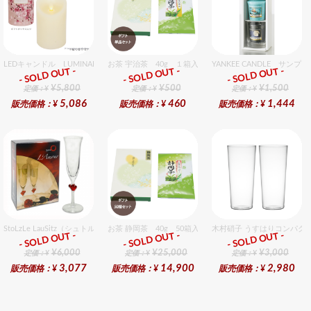
LEDキャンドル LUMINARA（ルミナラ） 桜ピラー3x4
お茶 宇治茶 40g １箱入セット
YANKEE CANDLE サ
- SOLD OUT -
- SOLD OUT -
- SOLD OUT -
ギフト
ギフト
ギフト
¥5,800
¥500
¥1,500
定価：¥
定価：¥
定価：¥
5,086
460
1,444
販売価格：¥
販売価格：¥
販売価格：¥
StoLzLe LauSitz（シュトルツル ラウンジッツ） アモーレ シャンパン レッド 2個入りセッ
お茶 静岡茶 40g 50箱入セット
木村硝子 うすはりコンパクト
- SOLD OUT -
- SOLD OUT -
- SOLD OUT -
ギフト
ギフト
ギフト
¥6,000
¥25,000
¥3,000
定価：¥
定価：¥
定価：¥
3,077
14,900
2,980
販売価格：¥
販売価格：¥
販売価格：¥