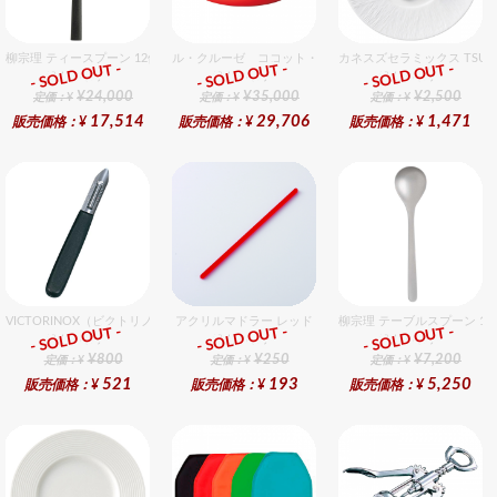
柳宗理 ティースプーン 12個入りセット
ル・クルーゼ ココット・ジャポネーズ 24cm オレンジ
カネスズセラミックス TSUM
- SOLD OUT -
- SOLD OUT -
- SOLD OUT -
総合ﾗﾝｷﾝｸﾞ
総合ﾗﾝｷﾝｸﾞ
総合ﾗﾝｷﾝｸﾞ
¥24,000
¥35,000
¥2,500
定価：¥
定価：¥
定価：¥
17,514
29,706
1,471
販売価格：¥
販売価格：¥
販売価格：¥
VICTORINOX（ビクトリノックス） ポテトピーラー ６cm
アクリルマドラー レッド
柳宗理 テーブルスプーン 1
- SOLD OUT -
- SOLD OUT -
- SOLD OUT -
総合ﾗﾝｷﾝｸﾞ
総合ﾗﾝｷﾝｸﾞ
総合ﾗﾝｷﾝｸﾞ
¥800
¥250
¥7,200
定価：¥
定価：¥
定価：¥
521
193
5,250
販売価格：¥
販売価格：¥
販売価格：¥