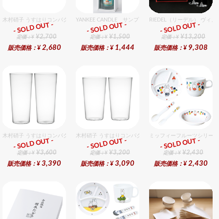
木村硝子 うすはりコンパクト270cc オールドグラスギフトセット（2個入り）
YANKEE CANDLE サンプラー3個・ホルダーセット ト
RIEDEL（リーデル） ヴィ
- SOLD OUT -
- SOLD OUT -
- SOLD OUT -
ギフト
ギフト
ギフト
¥2,700
¥1,500
¥13,200
定価：¥
定価：¥
定価：¥
2,680
1,444
9,308
販売価格：¥
販売価格：¥
販売価格：¥
木村硝子 うすはりコンパクト500cc ゾンビグラスギフトセット（2個入り）
木村硝子 うすはりコンパクト450cc タンブラーグラスギ
ミッフィーフルーツシリーズ
- SOLD OUT -
- SOLD OUT -
- SOLD OUT -
ギフト
ギフト
ギフト
¥3,600
¥3,200
¥2,430
定価：¥
定価：¥
定価：¥
3,390
3,090
2,430
販売価格：¥
販売価格：¥
販売価格：¥