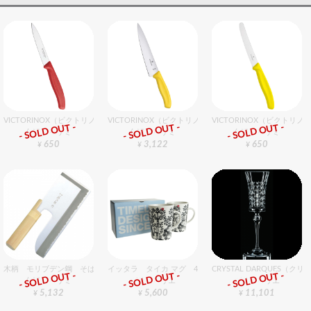
VICTORINOX（ビクトリノックス） ペティーナイフ RD 10cm
VICTORINOX（ビクトリノックス） FCシェフナイフ 19
VICTORINOX（ビクトリ
- SOLD OUT -
- SOLD OUT -
- SOLD OUT -
包丁・ハサミ
包丁・ハサミ
包丁・ハサミ
650
3,122
650
¥
¥
¥
木柄 モリブデン鋼 そば切庖丁 24cm
イッタラ タイカ マグ 400cc ブラック ペア
CRYSTAL DARQUES
- SOLD OUT -
- SOLD OUT -
- SOLD OUT -
包丁・ハサミ
グラスバリエ
グラスバリエ
5,132
5,600
11,101
¥
¥
¥