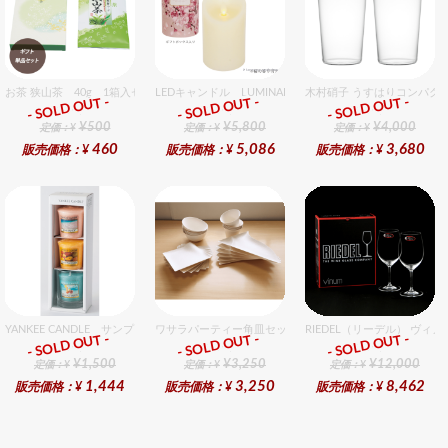
お茶 狭山茶 40g 1箱入セット
LEDキャンドル LUMINARA（ルミナラ） 桜ピラー3x4
木村硝子 うすはりコンパクト
- SOLD OUT -
- SOLD OUT -
- SOLD OUT -
ギフト
ギフト
ギフト
¥500
¥5,800
¥4,000
定価：¥
定価：¥
定価：¥
460
5,086
3,680
販売価格：¥
販売価格：¥
販売価格：¥
YANKEE CANDLE サンプラー3個・ホルダーセット トロピカル
ワサラパーティー角皿セット 4種6個入りセット
RIEDEL（リーデル） ヴィノ
- SOLD OUT -
- SOLD OUT -
- SOLD OUT -
ギフト
ギフト
ギフト
¥1,500
¥3,250
¥12,000
定価：¥
定価：¥
定価：¥
1,444
3,250
8,462
販売価格：¥
販売価格：¥
販売価格：¥