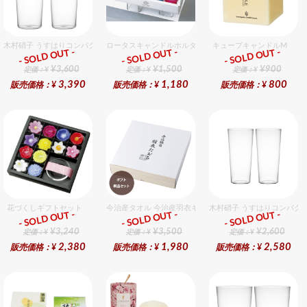
木村硝子 うすはりコンパクト500cc ゾンビグラスギフトセット（2個入り）
ロータスキャンドルホルダーギフトセット
キューブキャンドルM
- SOLD OUT -
- SOLD OUT -
- SOLD OUT -
ギフト
ギフト
ギフト
¥3,600
¥1,500
¥900
定価：¥
定価：¥
定価：¥
3,390
1,180
800
販売価格：¥
販売価格：¥
販売価格：¥
花づくしギフトセット
今治産タオル 今治産羽衣ギフトバスタオル 1個入セット
木村硝子 うすはりコンパクト
- SOLD OUT -
- SOLD OUT -
- SOLD OUT -
ギフト
ギフト
ギフト
¥3,240
¥3,500
¥2,600
定価：¥
定価：¥
定価：¥
2,380
1,980
2,580
販売価格：¥
販売価格：¥
販売価格：¥