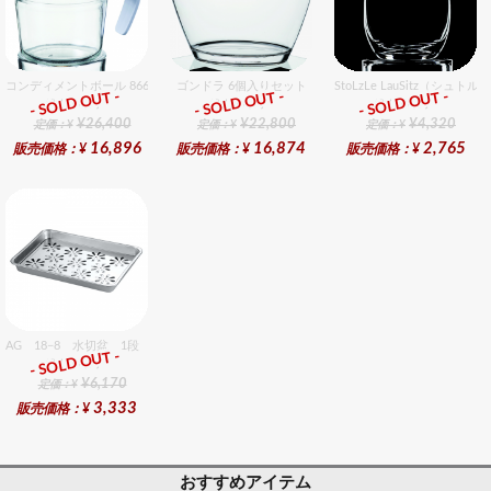
コンディメントボール 8660 48個入りセット
ゴンドラ 6個入りセット
StoLzLe LauSitz（シ
- SOLD OUT -
- SOLD OUT -
- SOLD OUT -
総合ﾗﾝｷﾝｸﾞ
総合ﾗﾝｷﾝｸﾞ
総合ﾗﾝｷﾝｸﾞ
¥26,400
¥22,800
¥4,320
定価：¥
定価：¥
定価：¥
16,896
16,874
2,765
販売価格：¥
販売価格：¥
販売価格：¥
AG 18−8 水切盆 1段 大 パイプホース無
- SOLD OUT -
総合ﾗﾝｷﾝｸﾞ
¥6,170
定価：¥
3,333
販売価格：¥
おすすめアイテム