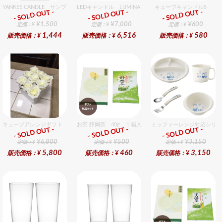
YANKEE CANDLE サンプラー3個・ホルダーセット フルーツ
LEDキャンドル LUMINARA（ルミナラ） アイボリー 
キューブキャンドルS
- SOLD OUT -
- SOLD OUT -
- SOLD OUT -
ギフト
ギフト
ギフト
¥1,500
¥7,000
¥600
定価：¥
定価：¥
定価：¥
1,444
6,516
580
販売価格：¥
販売価格：¥
販売価格：¥
キューブアレンジギフト ホワイト
お茶 静岡茶 40g １箱入セット
ミッフィーレンジ対応シリー
- SOLD OUT -
- SOLD OUT -
- SOLD OUT -
ギフト
ギフト
ギフト
¥6,800
¥500
¥3,150
定価：¥
定価：¥
定価：¥
5,800
460
3,150
販売価格：¥
販売価格：¥
販売価格：¥