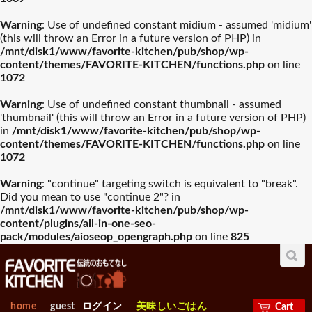
Warning
: Use of undefined constant midium - assumed 'midium'
(this will throw an Error in a future version of PHP) in
/mnt/disk1/www/favorite-kitchen/pub/shop/wp-
content/themes/FAVORITE-KITCHEN/functions.php
on line
1072
Warning
: Use of undefined constant thumbnail - assumed
'thumbnail' (this will throw an Error in a future version of PHP)
in
/mnt/disk1/www/favorite-kitchen/pub/shop/wp-
content/themes/FAVORITE-KITCHEN/functions.php
on line
1072
Warning
: "continue" targeting switch is equivalent to "break".
Did you mean to use "continue 2"? in
/mnt/disk1/www/favorite-kitchen/pub/shop/wp-
content/plugins/all-in-one-seo-
pack/modules/aioseop_opengraph.php
on line
825
home
guest
ログイン
美味しいごはん
Cart