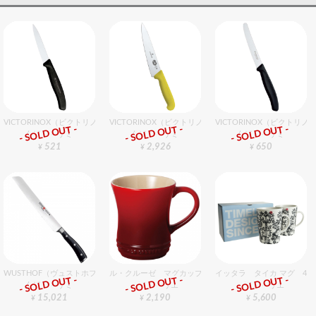
VICTORINOX（ビクトリノックス） SＣパーリングナイフ 波刃 ブラック
VICTORINOX（ビクトリノックス） シェフナイフ（牛刀）Y
VICTORINOX（ビクトリ
- SOLD OUT -
- SOLD OUT -
- SOLD OUT -
包丁・ハサミ
包丁・ハサミ
包丁・ハサミ
521
2,926
650
¥
¥
¥
WUSTHOF（ヴュストホフ） クラシックアイコン ブレッドナイフ（両刃） 23cm
ル・クルーゼ マグカップ S チェリーレッド
イッタラ タイカ マグ 40
- SOLD OUT -
- SOLD OUT -
- SOLD OUT -
包丁・ハサミ
グラスバリエ
グラスバリエ
15,021
2,190
5,600
¥
¥
¥