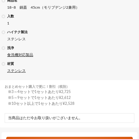
商品名
18−8 鍋蓋 45cm（モリブデンジ2兼用）
入数
1
ハイテク製法
ステンレス
洗浄
食洗機対応製品
材質
ステンレス
おまとめセット購入で更に！割引（税別）
3～4セットで1セットあたり
¥2,725
5～9セットで1セットあたり
¥2,612
10セット以上で1セットあたり
¥2,528
当商品はただ今お取り扱いがございません。