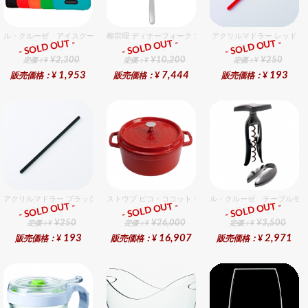
ル・クルーゼ アイスクーラースリーブ チェリーレッド
柳宗理 ディナーフォーク 12個入りセット
アクリルマドラー レッド
- SOLD OUT -
- SOLD OUT -
- SOLD OUT -
総合ﾗﾝｷﾝｸﾞ
総合ﾗﾝｷﾝｸﾞ
総合ﾗﾝｷﾝｸﾞ
¥2,300
¥10,200
¥250
定価：¥
定価：¥
定価：¥
1,953
7,444
193
販売価格：¥
販売価格：¥
販売価格：¥
アクリルマドラー ブラック
ストウブ ピコ・ココット ラウンド 20cm チェリー
ル・クルーゼ テーブルモデ
- SOLD OUT -
- SOLD OUT -
- SOLD OUT -
総合ﾗﾝｷﾝｸﾞ
総合ﾗﾝｷﾝｸﾞ
総合ﾗﾝｷﾝｸﾞ
¥250
¥26,000
¥3,500
定価：¥
定価：¥
定価：¥
193
16,907
2,971
販売価格：¥
販売価格：¥
販売価格：¥