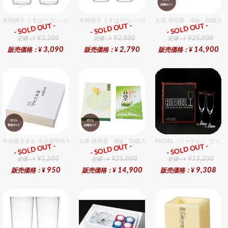
木村硝子 うすはりコンパクト450cc タンブラーグラスギフトセット（2個入り）
木村硝子 うすはりコンパクト320cc タンブラーグラスギ
お茶 宇治茶 40g 50箱入
- SOLD OUT -
- SOLD OUT -
- SOLD OUT -
ギフト
ギフト
ギフト
¥3,200
¥2,800
¥25,000
定価：¥
定価：¥
定価：¥
3,090
2,790
14,900
販売価格：¥
販売価格：¥
販売価格：¥
今治産タオル 今治産羽衣ギフトフェイスタオル 1個入セット
お茶 静岡茶 40g 50箱入セット
RIEDEL（リーデル） ヴィ
- SOLD OUT -
- SOLD OUT -
- SOLD OUT -
ギフト
ギフト
ギフト
¥1,500
¥25,000
¥13,200
定価：¥
定価：¥
定価：¥
950
14,900
9,308
販売価格：¥
販売価格：¥
販売価格：¥