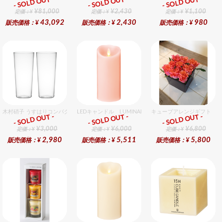
- SOLD OUT -
- SOLD OUT -
- SOLD OUT -
ギフト
ギフト
ギフト
¥81,000
¥2,430
¥1,100
定価：¥
定価：¥
定価：¥
43,092
2,430
980
販売価格：¥
販売価格：¥
販売価格：¥
木村硝子 うすはりコンパクト380cc ゾンビグラスギフトセット（2個入り）
LEDキャンドル LUMINARA（ルミナラ） ピンク ピラー
キューブアレンジギフト オ
- SOLD OUT -
- SOLD OUT -
- SOLD OUT -
ギフト
ギフト
ギフト
¥3,000
¥6,000
¥6,800
定価：¥
定価：¥
定価：¥
2,980
5,511
5,800
販売価格：¥
販売価格：¥
販売価格：¥