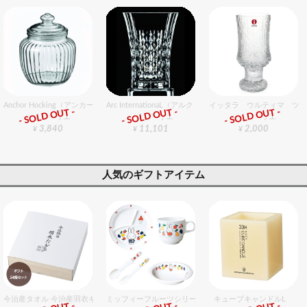
Anchor Hocking（アンカーホッキング） オプティクスジャーS 6個入りセット
Arc InternationaL（アルク・インターナショナル） レ
イッタラ ウルティマ ツーレ
- SOLD OUT -
- SOLD OUT -
- SOLD OUT -
グラスバリエ
グラスバリエ
グラスバリエ
3,840
11,101
2,000
¥
¥
¥
人気のギフトアイテム
今治産タオル 今治産羽衣ギフトフェイスタオル 54個入セット
ミッフィーフルーツシリーズ割れないメラミン食器セット 
キューブキャンドルL