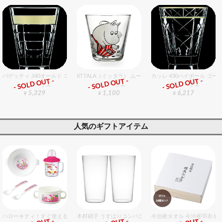
バゲッティ 340オールド ゴールド 6個入りセット
IITTALA（イッタラ） ムーミンタンブラー ムーミンママ
カッレ 430ハイボール ゴー
- SOLD OUT -
- SOLD OUT -
- SOLD OUT -
グラスバリエ
グラスバリエ
グラスバリエ
5,329
1,100
6,217
¥
¥
¥
人気のギフトアイテム
ハローキティ！すぐ使えるおめでとうセット（女の子用） セット販売商品です。
木村硝子 うすはりコンパクト560cc タンブラーグラスギ
今治産タオル 今治産羽衣ギ