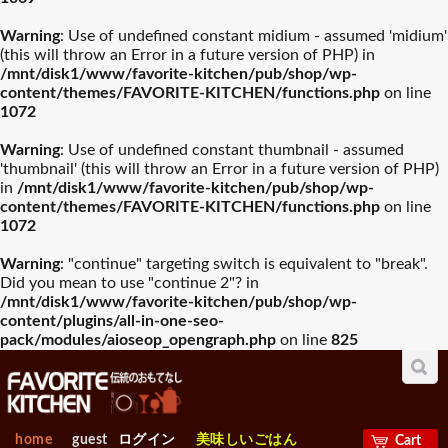
Warning
: Use of undefined constant midium - assumed 'midium'
(this will throw an Error in a future version of PHP) in
/mnt/disk1/www/favorite-kitchen/pub/shop/wp-
content/themes/FAVORITE-KITCHEN/functions.php
on line
1072
Warning
: Use of undefined constant thumbnail - assumed
'thumbnail' (this will throw an Error in a future version of PHP)
in
/mnt/disk1/www/favorite-kitchen/pub/shop/wp-
content/themes/FAVORITE-KITCHEN/functions.php
on line
1072
Warning
: "continue" targeting switch is equivalent to "break".
Did you mean to use "continue 2"? in
/mnt/disk1/www/favorite-kitchen/pub/shop/wp-
content/plugins/all-in-one-seo-
pack/modules/aioseop_opengraph.php
on line
825
home
guest
ログイン
美味しいごはん
Cart