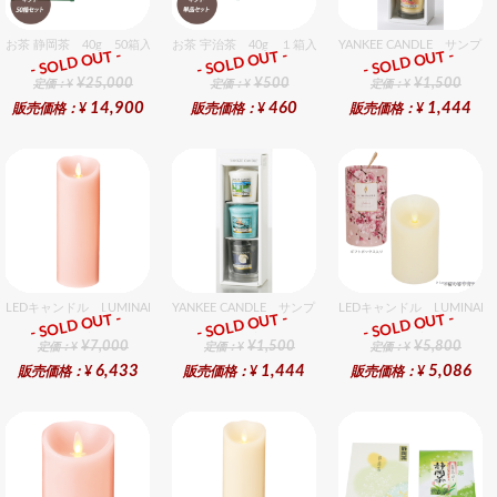
お茶 静岡茶 40g 50箱入セット
お茶 宇治茶 40g １箱入セット
YANKEE CANDLE サ
- SOLD OUT -
- SOLD OUT -
- SOLD OUT -
ギフト
ギフト
ギフト
¥25,000
¥500
¥1,500
定価：¥
定価：¥
定価：¥
14,900
460
1,444
販売価格：¥
販売価格：¥
販売価格：¥
LEDキャンドル LUMINARA（ルミナラ） ピンク ピラー4x9 ギフトボックス入り
YANKEE CANDLE サンプラー3個・ホルダーセット フ
LEDキャンドル LUMINA
- SOLD OUT -
- SOLD OUT -
- SOLD OUT -
ギフト
ギフト
ギフト
¥7,000
¥1,500
¥5,800
定価：¥
定価：¥
定価：¥
6,433
1,444
5,086
販売価格：¥
販売価格：¥
販売価格：¥