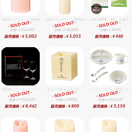
LEDキャンドル LUMINARA（ルミナラ） ピンク ピラー3.5x5 ギフトボックス入り
LEDキャンドル LUMINARA（ルミナラ） アイボリー 
お茶 静岡茶 40g １箱入
- SOLD OUT -
- SOLD OUT -
- SOLD OUT -
ギフト
ギフト
ギフト
¥5,500
¥6,000
¥500
定価：¥
定価：¥
定価：¥
5,002
5,055
460
販売価格：¥
販売価格：¥
販売価格：¥
RIEDEL（リーデル） ヴィノム 15 キアンティ 2個入りセット
キューブキャンドルM
ミッフィーレンジ対応シリー
- SOLD OUT -
- SOLD OUT -
- SOLD OUT -
ギフト
ギフト
ギフト
¥12,000
¥900
¥3,150
定価：¥
定価：¥
定価：¥
8,462
800
3,150
販売価格：¥
販売価格：¥
販売価格：¥