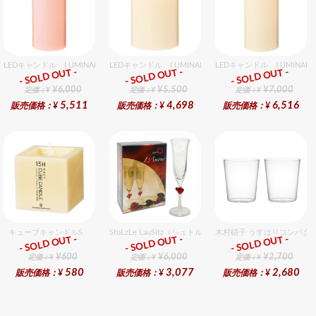
LEDキャンドル LUMINARA（ルミナラ） ピンク ピラー3.5x7 ギフトボックス入り
LEDキャンドル LUMINARA（ルミナラ） アイボリー ピ
LEDキャンドル LUMIN
- SOLD OUT -
- SOLD OUT -
- SOLD OUT -
ギフト
ギフト
ギフト
¥6,000
¥5,500
¥7,000
定価：¥
定価：¥
定価：¥
5,511
4,698
6,516
販売価格：¥
販売価格：¥
販売価格：¥
キューブキャンドルS
StoLzLe LauSitz（シュトルツル ラウンジッツ） アモー
木村硝子 うすはりコンパクト
- SOLD OUT -
- SOLD OUT -
- SOLD OUT -
ギフト
ギフト
ギフト
¥600
¥6,000
¥2,700
定価：¥
定価：¥
定価：¥
580
3,077
2,680
販売価格：¥
販売価格：¥
販売価格：¥