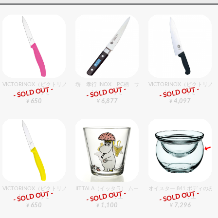
VICTORINOX（ビクトリノックス） ペティーナイフ PK 10cm
堺 孝行 INOX PC柄 サバキ西型 15cm
VICTORINOX（ビクトリ
- SOLD OUT -
- SOLD OUT -
- SOLD OUT -
包丁・ハサミ
包丁・ハサミ
包丁・ハサミ
650
6,877
4,097
¥
¥
¥
VICTORINOX（ビクトリノックス） ペティーナイフ YL 10cm
IITTALA（イッタラ） ムーミンタンブラー フローレン
オイスター 841 ボディのみ
- SOLD OUT -
- SOLD OUT -
- SOLD OUT -
包丁・ハサミ
グラスバリエ
グラスバリエ
650
1,100
7,296
¥
¥
¥