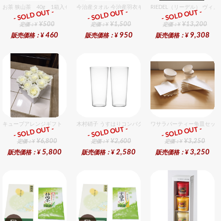
お茶 狭山茶 40g 1箱入セット
今治産タオル 今治産羽衣ギフトフェイスタオル 1個入セ
RIEDEL（リーデル） ヴィ
- SOLD OUT -
- SOLD OUT -
- SOLD OUT -
ギフト
ギフト
ギフト
¥500
¥1,500
¥13,200
定価：¥
定価：¥
定価：¥
460
950
9,308
販売価格：¥
販売価格：¥
販売価格：¥
キューブアレンジギフト ホワイト
木村硝子 うすはりコンパクト260cc ゾンビグラスギフト
ワサラパーティー角皿セット
- SOLD OUT -
- SOLD OUT -
- SOLD OUT -
ギフト
ギフト
ギフト
¥6,800
¥2,600
¥3,250
定価：¥
定価：¥
定価：¥
5,800
2,580
3,250
販売価格：¥
販売価格：¥
販売価格：¥