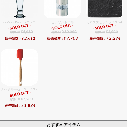
BorMioLi Rocco（ロッコ・ボリミオり） パラディオ ピルスナー0.25 6個入りセット
ゼリ ソルトミル
カネスズセラミックス 24c
- SOLD OUT -
- SOLD OUT -
- SOLD OUT -
総合ﾗﾝｷﾝｸﾞ
総合ﾗﾝｷﾝｸﾞ
総合ﾗﾝｷﾝｸﾞ
¥4,080
¥10,000
¥3,900
定価：¥
定価：¥
定価：¥
2,611
7,703
2,294
販売価格：¥
販売価格：¥
販売価格：¥
ル・クルーゼ グルメスパチュラVS （M）チェリーレッド
- SOLD OUT -
総合ﾗﾝｷﾝｸﾞ
¥2,500
定価：¥
1,824
販売価格：¥
おすすめアイテム