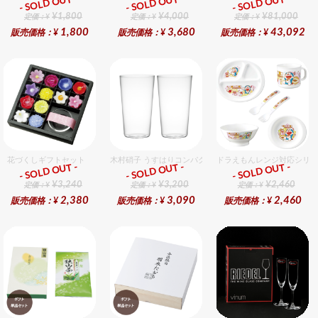
- SOLD OUT -
- SOLD OUT -
- SOLD OUT -
ギフト
ギフト
ギフト
¥1,800
¥4,000
¥81,000
定価：¥
定価：¥
定価：¥
1,800
3,680
43,092
販売価格：¥
販売価格：¥
販売価格：¥
花づくしギフトセット
木村硝子 うすはりコンパクト450cc タンブラーグラスギ
ドラえもんレンジ対応シリー
- SOLD OUT -
- SOLD OUT -
- SOLD OUT -
ギフト
ギフト
ギフト
¥3,240
¥3,200
¥2,460
定価：¥
定価：¥
定価：¥
2,380
3,090
2,460
販売価格：¥
販売価格：¥
販売価格：¥