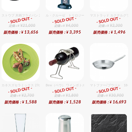
ストウブ 木柄フライパン 28cm
ル・クルーゼ トリロジー テーブルモデルギフトセット
マストラッド カクテルグラ
- SOLD OUT -
- SOLD OUT -
- SOLD OUT -
総合ﾗﾝｷﾝｸﾞ
総合ﾗﾝｷﾝｸﾞ
総合ﾗﾝｷﾝｸﾞ
¥21,000
¥4,000
¥2,300
定価：¥
定価：¥
定価：¥
13,656
3,395
1,496
販売価格：¥
販売価格：¥
販売価格：¥
カネスズセラミックス 27cmディナー（Hiwa）
Bew（ベウ） ワインボトルラック L
マトファー/ブウジャ 18-1
- SOLD OUT -
- SOLD OUT -
- SOLD OUT -
総合ﾗﾝｷﾝｸﾞ
総合ﾗﾝｷﾝｸﾞ
総合ﾗﾝｷﾝｸﾞ
¥2,700
¥1,800
¥30,900
定価：¥
定価：¥
定価：¥
1,588
1,528
16,693
販売価格：¥
販売価格：¥
販売価格：¥