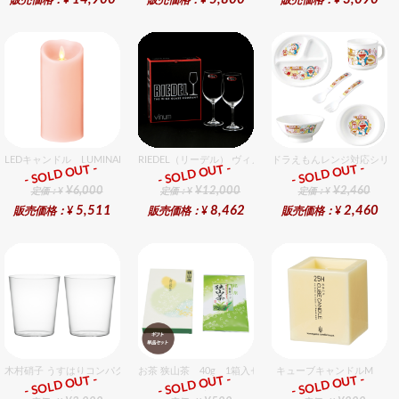
販売価格：¥
販売価格：¥
販売価格：¥
LEDキャンドル LUMINARA（ルミナラ） ピンク ピラー3.5x7 ギフトボックス入り
RIEDEL（リーデル） ヴィノム 15 キアンティ 2個入りセッ
ドラえもんレンジ対応シリー
- SOLD OUT -
- SOLD OUT -
- SOLD OUT -
ギフト
ギフト
ギフト
¥6,000
¥12,000
¥2,460
定価：¥
定価：¥
定価：¥
5,511
8,462
2,460
販売価格：¥
販売価格：¥
販売価格：¥
木村硝子 うすはりコンパクト390cc オールドグラスギフトセット（2個入り）
お茶 狭山茶 40g 1箱入セット
キューブキャンドルM
- SOLD OUT -
- SOLD OUT -
- SOLD OUT -
ギフト
ギフト
ギフト