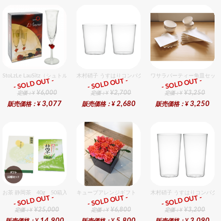
StoLzLe LauSitz（シュトルツル ラウンジッツ） アモーレ シャンパン レッド 2個入りセッ
木村硝子 うすはりコンパクト270cc オールドグラスギフ
ワサラパーティー角皿セット
- SOLD OUT -
- SOLD OUT -
- SOLD OUT -
ギフト
ギフト
ギフト
¥6,000
¥2,700
¥3,250
定価：¥
定価：¥
定価：¥
3,077
2,680
3,250
販売価格：¥
販売価格：¥
販売価格：¥
お茶 静岡茶 40g 50箱入セット
キューブアレンジギフト オレンジ
木村硝子 うすはりコンパクト
- SOLD OUT -
- SOLD OUT -
- SOLD OUT -
ギフト
ギフト
ギフト
¥25,000
¥6,800
¥3,200
定価：¥
定価：¥
定価：¥
14,900
5,800
3,090