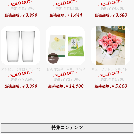
- SOLD OUT -
- SOLD OUT -
- SOLD OUT -
ギフト
ギフト
ギフト
¥3,890
¥1,500
¥4,000
定価：¥
定価：¥
定価：¥
3,890
1,444
3,680
販売価格：¥
販売価格：¥
販売価格：¥
木村硝子 うすはりコンパクト500cc ゾンビグラスギフトセット（2個入り）
お茶 宇治茶 40g 50箱入セット 50個入りセット
キューブアレンジギフト ピ
- SOLD OUT -
- SOLD OUT -
- SOLD OUT -
ギフト
ギフト
ギフト
¥3,600
¥25,000
¥6,800
定価：¥
定価：¥
定価：¥
3,390
14,900
5,800
販売価格：¥
販売価格：¥
販売価格：¥
特集コンテンツ