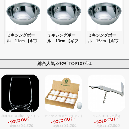
可】
レゼント対応可】
ト・プレゼント対
応可】
ミキシングボー
ミキシングボー
ミキシングボー
ル 11cm 【ギフ
ル 13cm 【ギフ
ル 15cm 【ギフ
ト・プレゼント対
ト・プレゼント対
ト・プレゼント対
応可】
応可】
応可】
総合人気ﾗﾝｷﾝｸﾞTOP10ｱｲﾃﾑ
StoLzLe LauSitz（シュトルツル ラウンジッツ） タンブラー 352 6個入りセット
カメヤマ カメヤマキャンドルローソク （24入）
ソムリエコルク抜き
- SOLD OUT -
- SOLD OUT -
- SOLD OUT -
総合ﾗﾝｷﾝｸﾞ
総合ﾗﾝｷﾝｸﾞ
総合ﾗﾝｷﾝｸﾞ
¥4,320
¥1,200
¥2,000
定価：¥
定価：¥
定価：¥