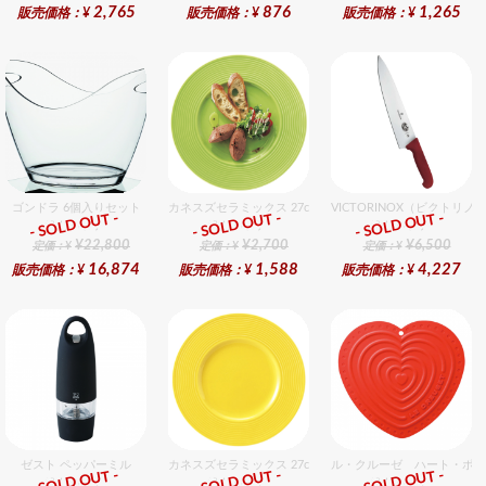
2,765
876
1,265
販売価格：¥
販売価格：¥
販売価格：¥
ゴンドラ 6個入りセット
カネスズセラミックス 27cmディナー（Hiwa）
VICTORINOX（ビクトリ
- SOLD OUT -
- SOLD OUT -
- SOLD OUT -
総合ﾗﾝｷﾝｸﾞ
総合ﾗﾝｷﾝｸﾞ
総合ﾗﾝｷﾝｸﾞ
¥22,800
¥2,700
¥6,500
定価：¥
定価：¥
定価：¥
16,874
1,588
4,227
販売価格：¥
販売価格：¥
販売価格：¥
ゼスト ペッパーミル
カネスズセラミックス 27cmディナー（LeMon）
ル・クルーゼ ハート・ポッ
- SOLD OUT -
- SOLD OUT -
- SOLD OUT -
総合ﾗﾝｷﾝｸﾞ
総合ﾗﾝｷﾝｸﾞ
総合ﾗﾝｷﾝｸﾞ