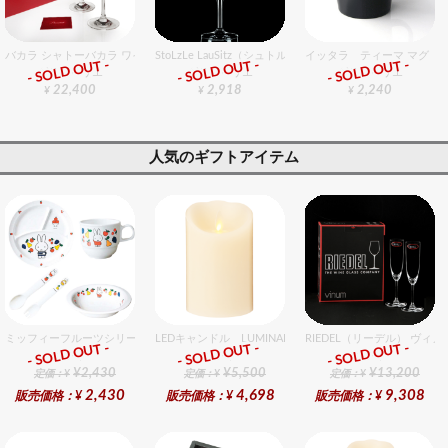
バカラ シャトーバカラ ワイングラス （白） ペア
StoLzLe LauSitz（シュトルツル ラウンジッツ） スペシ
イッタラ ティーマ マグ 30
- SOLD OUT -
- SOLD OUT -
- SOLD OUT -
グラスバリエ
グラスバリエ
グラスバリエ
22,400
2,918
2,240
¥
¥
¥
人気のギフトアイテム
ミッフィーフルーツシリーズ割れないメラミン食器セット セット販売商品です。
LEDキャンドル LUMINARA（ルミナラ） アイボリー ピ
RIEDEL（リーデル） ヴィ
- SOLD OUT -
- SOLD OUT -
- SOLD OUT -
ギフト
ギフト
ギフト
¥2,430
¥5,500
¥13,200
定価：¥
定価：¥
定価：¥
2,430
4,698
9,308
販売価格：¥
販売価格：¥
販売価格：¥