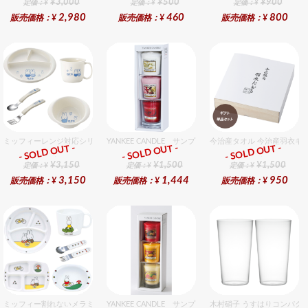
¥3,000
¥500
¥900
定価：¥
定価：¥
定価：¥
2,980
460
800
販売価格：¥
販売価格：¥
販売価格：¥
ミッフィーレンジ対応シリーズ セット販売商品です。
YANKEE CANDLE サンプラー3個・ホルダーセット
今治産タオル 今治産羽衣ギ
- SOLD OUT -
- SOLD OUT -
- SOLD OUT -
ギフト
ギフト
ギフト
¥3,150
¥1,500
¥1,500
定価：¥
定価：¥
定価：¥
3,150
1,444
950
販売価格：¥
販売価格：¥
販売価格：¥
ミッフィー割れないメラミン食器セット セット販売商品です。
YANKEE CANDLE サンプラー3個・ホルダーセット フル
木村硝子 うすはりコンパクト