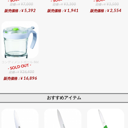
¥7,000
¥3,300
¥3,500
定価：¥
定価：¥
定価：¥
5,392
1,941
2,554
販売価格：¥
販売価格：¥
販売価格：¥
コンディメントボール 8660 48個入りセット
- SOLD OUT -
総合ﾗﾝｷﾝｸﾞ
¥26,400
定価：¥
16,896
販売価格：¥
おすすめアイテム