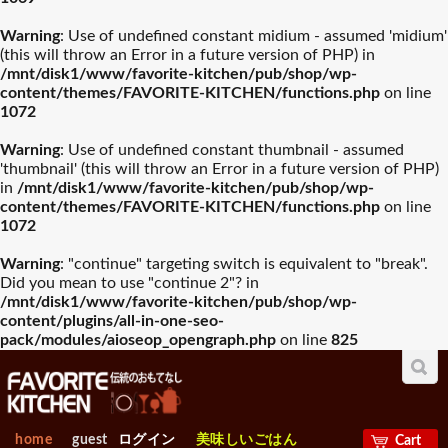
Warning
: Use of undefined constant midium - assumed 'midium'
(this will throw an Error in a future version of PHP) in
/mnt/disk1/www/favorite-kitchen/pub/shop/wp-
content/themes/FAVORITE-KITCHEN/functions.php
on line
1072
Warning
: Use of undefined constant thumbnail - assumed
'thumbnail' (this will throw an Error in a future version of PHP)
in
/mnt/disk1/www/favorite-kitchen/pub/shop/wp-
content/themes/FAVORITE-KITCHEN/functions.php
on line
1072
Warning
: "continue" targeting switch is equivalent to "break".
Did you mean to use "continue 2"? in
/mnt/disk1/www/favorite-kitchen/pub/shop/wp-
content/plugins/all-in-one-seo-
pack/modules/aioseop_opengraph.php
on line
825
home
guest
ログイン
美味しいごはん
Cart