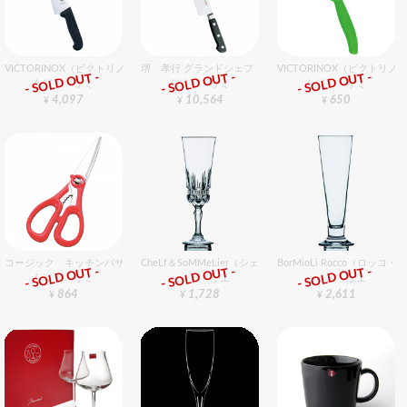
VICTORINOX（ビクトリノックス） プロフェッショナル 牛刀 25cm
堺 孝行 グランドシェフ 牛刀 24cm
VICTORINOX（ビクトリノ
- SOLD OUT -
- SOLD OUT -
- SOLD OUT -
包丁・ハサミ
包丁・ハサミ
包丁・ハサミ
4,097
10,564
650
¥
¥
¥
コージック キッチンバサミ 赤
CheLf＆SoMMeLier（シェフ＆ソムリエ） インポーター 
BorMioLi Rocco（ロッ
- SOLD OUT -
- SOLD OUT -
- SOLD OUT -
包丁・ハサミ
グラスバリエ
グラスバリエ
864
1,728
2,611
¥
¥
¥