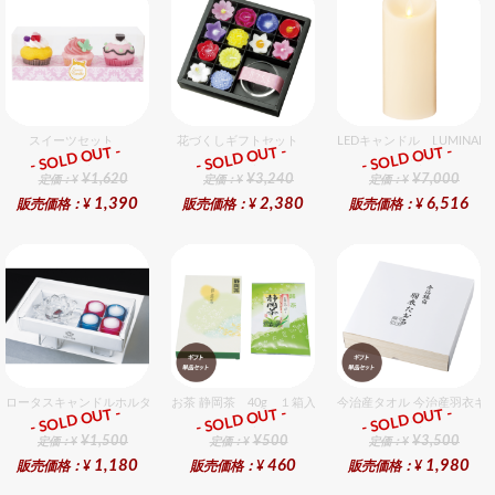
スイーツセット
花づくしギフトセット
LEDキャンドル LUMIN
- SOLD OUT -
- SOLD OUT -
- SOLD OUT -
ギフト
ギフト
ギフト
¥1,620
¥3,240
¥7,000
定価：¥
定価：¥
定価：¥
1,390
2,380
6,516
販売価格：¥
販売価格：¥
販売価格：¥
ロータスキャンドルホルダーギフトセット
お茶 静岡茶 40g １箱入セット
今治産タオル 今治産羽衣ギ
- SOLD OUT -
- SOLD OUT -
- SOLD OUT -
ギフト
ギフト
ギフト
¥1,500
¥500
¥3,500
定価：¥
定価：¥
定価：¥
1,180
460
1,980
販売価格：¥
販売価格：¥
販売価格：¥