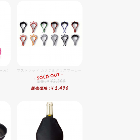
2ヶ入）
マストラッド カクテルグラスマーカー 12個入
- SOLD OUT -
総合ﾗﾝｷﾝｸﾞ
¥2,300
定価：¥
1,496
販売価格：¥