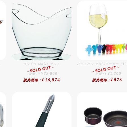
m
ゴンドラ 6個入りセット
バキュバン グラスマーカー（1
- SOLD OUT -
- SOLD OUT -
総合ﾗﾝｷﾝｸﾞ
総合ﾗﾝｷﾝｸﾞ
¥22,800
¥1,200
定価：¥
定価：¥
16,874
876
販売価格：¥
販売価格：¥