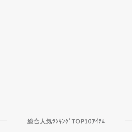
総合人気ﾗﾝｷﾝｸﾞTOP10ｱｲﾃﾑ