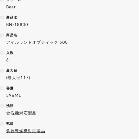
Beer
商品ID
BN-18800
商品名
アイルランドオプティック 500
入数
6
最大径
(最大径117)
容量
596ML
洗浄
食洗機対応製品
乾燥
食器乾燥機対応製品