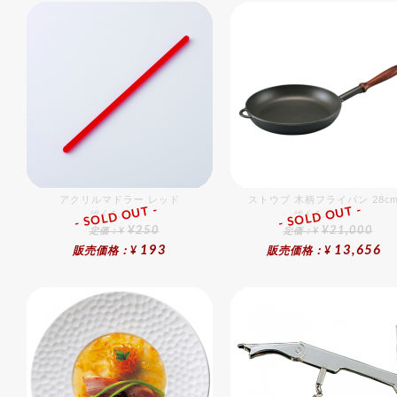
アクリルマドラー レッド
ストウブ 木柄フライパン 28c
- SOLD OUT -
- SOLD OUT -
総合ﾗﾝｷﾝｸﾞ
総合ﾗﾝｷﾝｸﾞ
¥250
¥21,000
定価：¥
定価：¥
193
13,656
販売価格：¥
販売価格：¥