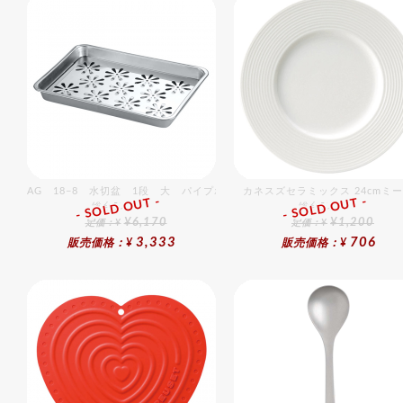
AG 18−8 水切盆 1段 大 パイプホース無
カネスズセラミックス 24cmミ
- SOLD OUT -
- SOLD OUT -
総合ﾗﾝｷﾝｸﾞ
総合ﾗﾝｷﾝｸﾞ
¥6,170
¥1,200
定価：¥
定価：¥
3,333
706
販売価格：¥
販売価格：¥