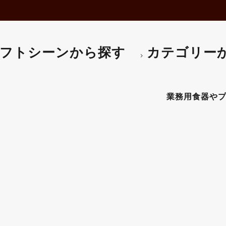
フトシーンから探す
カテゴリー
ARA（ルミナラ） ピンク ピ
業務用食器やプロ仕様
対応可】