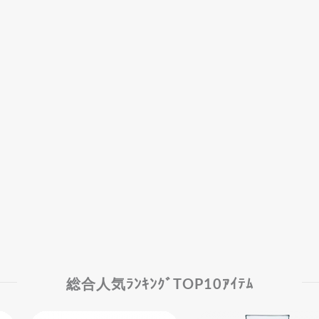
総合人気ﾗﾝｷﾝｸﾞTOP10ｱｲﾃﾑ