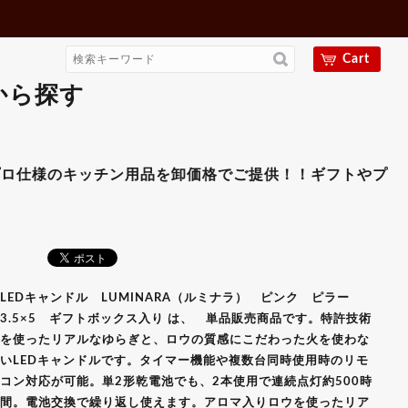
Cart
から探す
ラー3.5×5 ギフトボックス
のキッチン用品を卸価格でご提供！！ギフトやプレゼント用
LEDキャンドル LUMINARA（ルミナラ） ピンク ピラー
3.5×5 ギフトボックス入り は、 単品販売商品です。特許技術
を使ったリアルなゆらぎと、ロウの質感にこだわった火を使わな
いLEDキャンドルです。タイマー機能や複数台同時使用時のリモ
コン対応が可能。単2形乾電池でも、2本使用で連続点灯約500時
間。電池交換で繰り返し使えます。アロマ入りロウを使ったリア