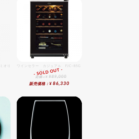
・ボリミオり） パラディオ ピルスナー0.25 6個入りセット
ワインセラー カジュアル FJC−85G（26本用）
- SOLD OUT -
総合ﾗﾝｷﾝｸﾞ
¥89,000
定価：¥
86,330
販売価格：¥