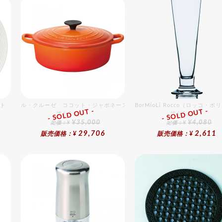
ート
ル・クルーゼ ココット・ジャポネーズ 24cm オレンジ
BorMioLi Rocco（ロッコ
- SOLD OUT -
- SOLD OUT -
総合ﾗﾝｷﾝｸﾞ
総合ﾗﾝｷﾝｸﾞ
¥35,000
¥4,080
定価：¥
定価：¥
29,706
2,611
販売価格：¥
販売価格：¥