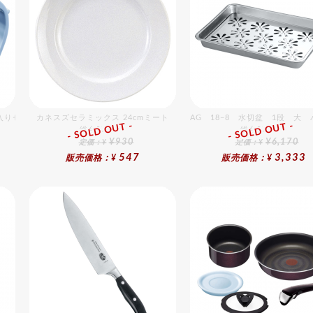
個入りセット
カネスズセラミックス 24cmミート
AG 18−8 水切盆 1段 大
- SOLD OUT -
- SOLD OUT -
総合ﾗﾝｷﾝｸﾞ
総合ﾗﾝｷﾝｸﾞ
¥930
¥6,170
定価：¥
定価：¥
547
3,333
販売価格：¥
販売価格：¥