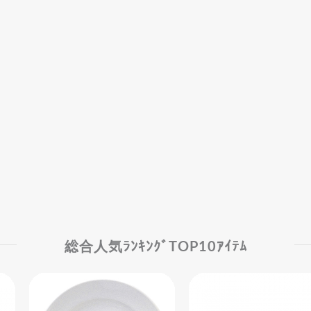
総合人気ﾗﾝｷﾝｸﾞTOP10ｱｲﾃﾑ