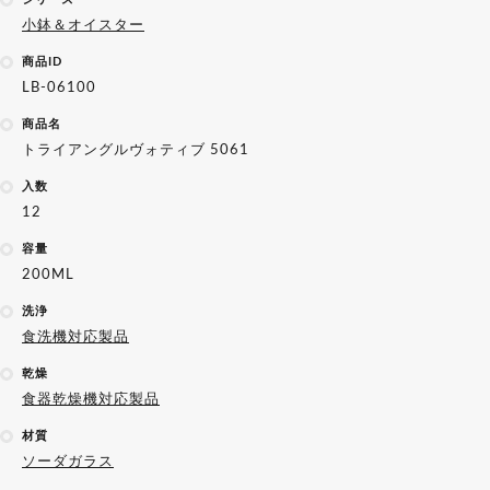
小鉢＆オイスター
商品ID
LB-06100
商品名
トライアングルヴォティブ 5061
入数
12
容量
200ML
洗浄
食洗機対応製品
乾燥
食器乾燥機対応製品
材質
ソーダガラス