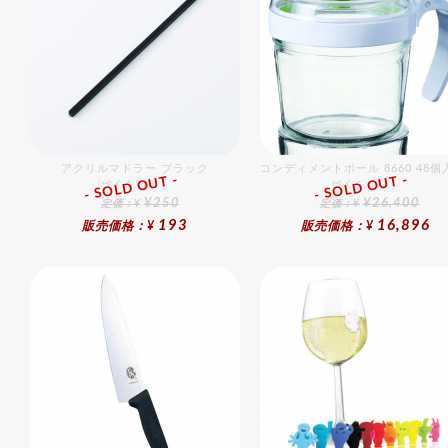
アクリルマドラー ブラック
コンディメントボール 8660 48
- SOLD OUT -
- SOLD OUT -
総合ﾗﾝｷﾝｸﾞ
総合ﾗﾝｷﾝｸﾞ
¥250
¥26,400
定価：¥
定価：¥
193
16,896
販売価格：¥
販売価格：¥