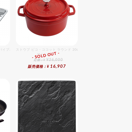
 パイプホース無
ストウブ ピコ・ココット ラウンド 20cm チェリー
- SOLD OUT -
総合ﾗﾝｷﾝｸﾞ
¥26,000
定価：¥
16,907
販売価格：¥