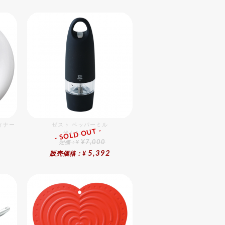
レゼント対応可】
フト・プレゼント
対応可】
ィナー
ゼスト ペッパーミル
- SOLD OUT -
総合ﾗﾝｷﾝｸﾞ
¥7,000
定価：¥
5,392
販売価格：¥