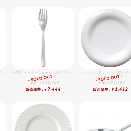
ブルモデルギフトセット
柳宗理 ディナーフォーク 12個入りセット
カネスズセラミックス 27cmデ
- SOLD OUT -
- SOLD OUT -
総合ﾗﾝｷﾝｸﾞ
総合ﾗﾝｷﾝｸﾞ
¥10,200
¥2,400
定価：¥
定価：¥
7,444
1,412
販売価格：¥
販売価格：¥