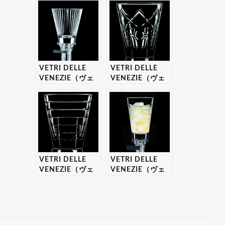
ネツィエ） オア
ネツィエ） ディ
シ オールド250
ーヴァ カクテル
(旧260) 6個入り
6個入りセット
セット 【ギフ
【ギフト・プレゼ
ト・プレゼント対
ント対応可】
応可】
VETRI DELLE
VETRI DELLE
VENEZIE（ヴェ
VENEZIE（ヴェ
トリデッレ ヴェ
トリデッレ ヴェ
ネツィエ） ディ
ネツィエ） マー
ーヴァ オールド
キュイーズ 340
250 (旧260) 6個
オールド 6個入り
入りセット 【ギ
セット 【ギフ
フト・プレゼント
ト・プレゼント対
対応可】
応可】
VETRI DELLE
VETRI DELLE
VENEZIE（ヴェ
VENEZIE（ヴェ
トリデッレ ヴェ
トリデッレ ヴェ
ネツィエ） バゲ
ネツィエ） オア
ッティ 280オー
シ ハイボール
ルド 6個入りセッ
380 (旧420) 6個
ト 【ギフト・プ
入りセット 【ギ