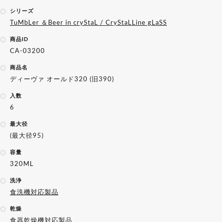
シリーズ
TuMbLer ＆Beer in cryStaL / CryStaLLine gLaSS
商品ID
CA-03200
商品名
ディーヴァ オールド320 (旧390)
入数
6
最大径
(最大径95)
容量
320ML
洗浄
食洗機対応製品
乾燥
食器乾燥機対応製品