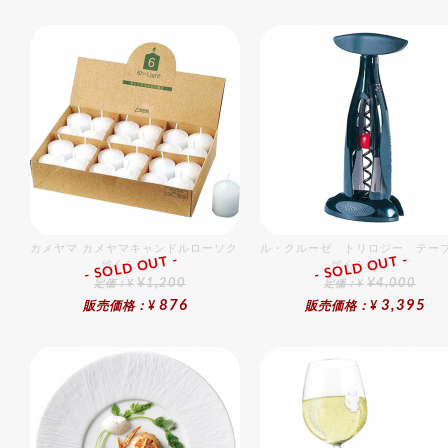
カメヤマ カメヤマキャンドルローソク （24入）
ル・クルーゼ トリロジー テー
- SOLD OUT -
- SOLD OUT -
総合ﾗﾝｷﾝｸﾞ
総合ﾗﾝｷﾝｸﾞ
¥1,200
¥4,000
定価：¥
定価：¥
876
3,395
販売価格：¥
販売価格：¥