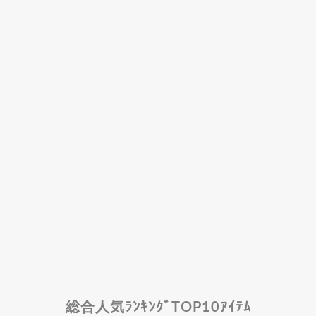
総合人気ﾗﾝｷﾝｸﾞTOP10ｱｲﾃﾑ