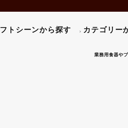
フトシーンから探す
カテゴリー
ZIE（ヴェトリデッレ ヴェネツィエ
業務用食器やプロ仕様
 【ギフト・プレゼント対応可】