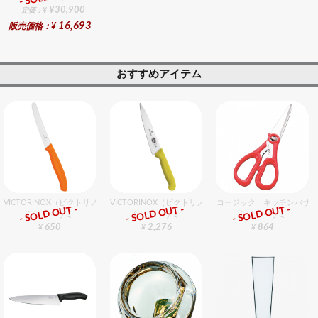
¥30,900
定価：¥
16,693
販売価格：¥
おすすめアイテム
VICTORINOX（ビクトリノックス） トマト・ベジタブルナイフ OR 11cm
VICTORINOX（ビクトリノックス） ペティナイフ YL 15
コージック キッチンバサミ
- SOLD OUT -
- SOLD OUT -
- SOLD OUT -
包丁・ハサミ
包丁・ハサミ
包丁・ハサミ
650
2,276
864
¥
¥
¥