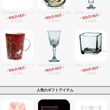
VICTORINOX（ビクトリノックス） ラージシェフナイフ 25cm
アミューズ CA-P110Ｇ 6個入りセット
Durobor（デュロボー） ドル
- SOLD OUT -
- SOLD OUT -
- SOLD OUT -
包丁・ハサミ
グラスバリエ
グラスバリエ
4,552
3,929
3,302
¥
¥
¥
イッタラ タイカ マグ 400cc レッド
CheLf＆SoMMeLier（シェフ＆ソムリエ） インポーター
Libbey（リビー） キューブ
- SOLD OUT -
- SOLD OUT -
- SOLD OUT -
グラスバリエ
グラスバリエ
グラスバリエ
3,200
1,728
3,379
¥
¥
¥
人気のギフトアイテム