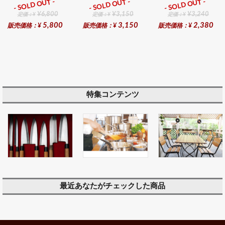
- SOLD OUT -
- SOLD OUT -
- SOLD OUT -
ギフト
ギフト
ギフト
¥6,800
¥3,150
¥3,240
定価：¥
定価：¥
定価：¥
5,800
3,150
2,380
販売価格：¥
販売価格：¥
販売価格：¥
特集コンテンツ
最近あなたがチェックした商品