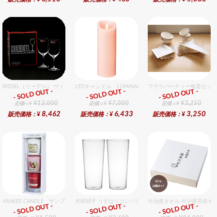
RIEDEL（リーデル） ヴィノム 15 キアンティ 2個入りセット
LEDキャンドル LUMINARA（ルミナラ） ピンク ピラ
ワサラパーティー角皿セット
- SOLD OUT -
- SOLD OUT -
- SOLD OUT -
ギフト
ギフト
ギフト
¥12,000
¥7,000
¥3,250
定価：¥
定価：¥
定価：¥
8,462
6,433
3,250
販売価格：¥
販売価格：¥
販売価格：¥
YANKEE CANDLE サンプラー3個・ホルダーセット フローラル
木村硝子 うすはりコンパクト500cc ゾンビグラスギフト
今治産タオル 今治産羽衣ギ
- SOLD OUT -
- SOLD OUT -
- SOLD OUT -
ギフト
ギフト
ギフト