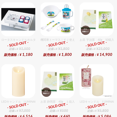
ロータスキャンドルホルダーギフトセット
機関車トーマス！すぐ使えるおめでとうセット（男の子用）
お茶 宇治茶 40g 50箱入
- SOLD OUT -
- SOLD OUT -
- SOLD OUT -
ギフト
ギフト
ギフト
¥1,500
¥1,800
¥25,000
定価：¥
定価：¥
定価：¥
1,180
1,800
14,900
販売価格：¥
販売価格：¥
販売価格：¥
LEDキャンドル LUMINARA（ルミナラ） アイボリー ピラー4x9 ギフトボックス入
お茶 静岡茶 40g １箱入セット
LEDキャンドル LUMINA
- SOLD OUT -
- SOLD OUT -
- SOLD OUT -
ギフト
ギフト
ギフト
¥7,000
¥500
¥5,800
定価：¥
定価：¥
定価：¥
6,516
460
5,086
販売価格：¥
販売価格：¥
販売価格：¥