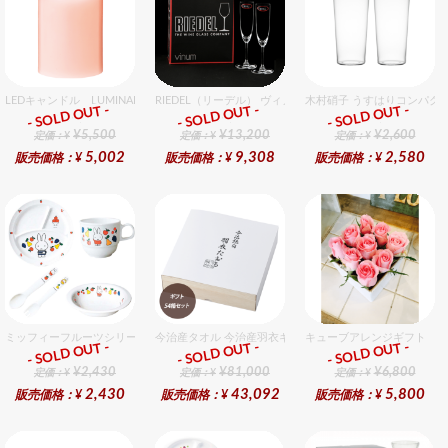
LEDキャンドル LUMINARA（ルミナラ） ピンク ピラー3.5x5 ギフトボックス入り
RIEDEL（リーデル） ヴィノム 8 シャンパーニュ 2個入り
木村硝子 うすはりコンパクト
- SOLD OUT -
- SOLD OUT -
- SOLD OUT -
ギフト
ギフト
ギフト
¥5,500
¥13,200
¥2,600
定価：¥
定価：¥
定価：¥
5,002
9,308
2,580
販売価格：¥
販売価格：¥
販売価格：¥
ミッフィーフルーツシリーズ割れないメラミン食器セット セット販売商品です。
今治産タオル 今治産羽衣ギフトフェイスタオル 54個入セ
キューブアレンジギフト ピ
- SOLD OUT -
- SOLD OUT -
- SOLD OUT -
ギフト
ギフト
ギフト
¥2,430
¥81,000
¥6,800
定価：¥
定価：¥
定価：¥
2,430
43,092
5,800
販売価格：¥
販売価格：¥
販売価格：¥