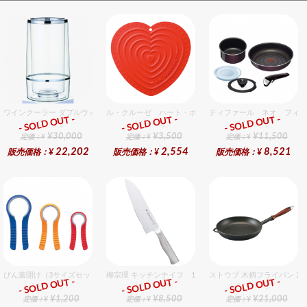
ワインクーラー ダブルウォール 12個入りセット
ル・クルーゼ ハート・ポット・ホルダー チェリーレッ
ティファール ネオ フィグ
- SOLD OUT -
- SOLD OUT -
- SOLD OUT -
総合ﾗﾝｷﾝｸﾞ
総合ﾗﾝｷﾝｸﾞ
総合ﾗﾝｷﾝｸﾞ
¥30,000
¥3,500
¥11,500
定価：¥
定価：¥
定価：¥
22,202
2,554
8,521
販売価格：¥
販売価格：¥
販売価格：¥
びん蓋開け（3サイズセット）
柳宗理 キッチンナイフ 18cm
ストウブ 木柄フライパン 28
- SOLD OUT -
- SOLD OUT -
- SOLD OUT -
総合ﾗﾝｷﾝｸﾞ
総合ﾗﾝｷﾝｸﾞ
総合ﾗﾝｷﾝｸﾞ
¥1,200
¥8,500
¥21,000
定価：¥
定価：¥
定価：¥