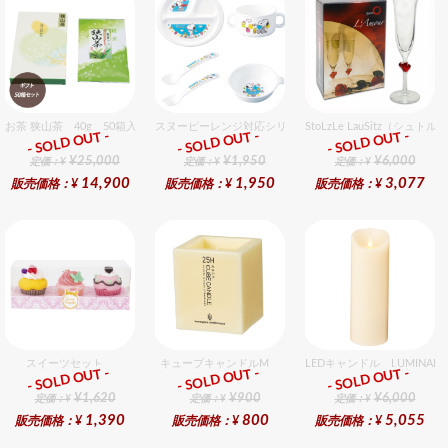
お茶 狭山茶 40g 50箱入セット
スヌーピーレンジ対応シリーズセット セット販売商品です
StoLzLe LauSitz（
- SOLD OUT -
- SOLD OUT -
- SOLD OUT -
ギフト
ギフト
ギフト
¥25,000
¥1,950
¥6,000
定価：¥
定価：¥
定価：¥
14,900
1,950
3,077
販売価格：¥
販売価格：¥
販売価格：¥
スイーツセット
キューブキャンドルM
LEDキャンドル LUMINA
- SOLD OUT -
- SOLD OUT -
- SOLD OUT -
ギフト
ギフト
ギフト
¥1,620
¥900
¥6,000
定価：¥
定価：¥
定価：¥
1,390
800
5,055
販売価格：¥
販売価格：¥
販売価格：¥