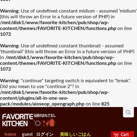
Warning
: Use of undefined constant midium - assumed 'midium'
(this will throw an Error in a future version of PHP) in
/mnt/disk1/www/favorite-kitchen/pub/shop/wp-
content/themes/FAVORITE-KITCHEN/functions.php
on line
1072
Warning
: Use of undefined constant thumbnail - assumed
'thumbnail' (this will throw an Error in a future version of PHP)
in
/mnt/disk1/www/favorite-kitchen/pub/shop/wp-
content/themes/FAVORITE-KITCHEN/functions.php
on line
1072
Warning
: "continue" targeting switch is equivalent to "break".
Did you mean to use "continue 2"? in
/mnt/disk1/www/favorite-kitchen/pub/shop/wp-
content/plugins/all-in-one-seo-
pack/modules/aioseop_opengraph.php
on line
825
home
guest
ログイン
美味しいごはん
Cart