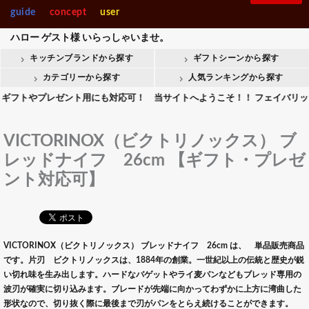
guide
concept
user
ハロー
ゲスト様
いらっしゃいませ。
キッチンブランドから探す
ギフトシーンから探す
カテゴリーから探す
人気ランキングから探す
やプレゼント用にも対応可！ 当サイトへようこそ！！ フェイバリットキッチ
VICTORINOX（ビクトリノックス） ブ
レッドナイフ 26cm 【ギフト・プレゼ
ント対応可】
VICTORINOX（ビクトリノックス） ブレッドナイフ 26cm は、 単品販売商品
です。片刃 ビクトリノックスは、1884年の創業。一世紀以上の伝統と歴史が鋭
い切れ味を生み出します。ハードなバゲットやライ麦パンなどもブレッド専用の
波刃が確実に切り込みます。ブレードが先端に向かってわずかに上方に湾曲した
形状なので、切り抜く際に最後まで刃がパンをとらえ続けることができます。