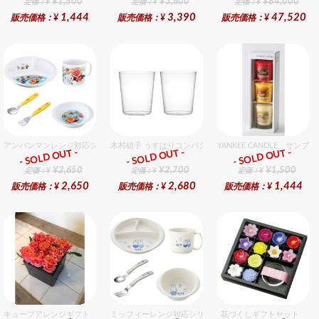
¥1,500
¥3,600
¥84,000
定価：¥
定価：¥
定価：¥
1,444
3,390
47,520
販売価格：¥
販売価格：¥
販売価格：¥
アンパンマンレンジ対応シリーズセット セット販売商品です。
木村硝子 うすはりコンパクト270cc オールドグラスギフ
YANKEE CANDLE サ
- SOLD OUT -
- SOLD OUT -
- SOLD OUT -
ギフト
ギフト
ギフト
¥2,650
¥2,700
¥1,500
定価：¥
定価：¥
定価：¥
2,650
2,680
1,444
販売価格：¥
販売価格：¥
販売価格：¥
キューブアレンジギフト オレンジ
ミッフィーレンジ対応シリーズ セット販売商品です。
花づくしギフトセット