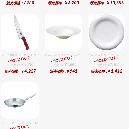
780
6,203
13,656
販売価格：¥
販売価格：¥
販売価格：¥
VICTORINOX（ビクトリノックス） シェフナイフ（牛刀）RD 25cm
カネスズセラミックス 24cmスープ
カネスズセラミックス 27c
- SOLD OUT -
- SOLD OUT -
- SOLD OUT -
総合ﾗﾝｷﾝｸﾞ
総合ﾗﾝｷﾝｸﾞ
総合ﾗﾝｷﾝｸﾞ
¥6,500
¥1,600
¥2,400
定価：¥
定価：¥
定価：¥
4,227
941
1,412
販売価格：¥
販売価格：¥
販売価格：¥
マトファー/ブウジャ 18-10 フライパン 28cm 電磁
- SOLD OUT -
総合ﾗﾝｷﾝｸﾞ