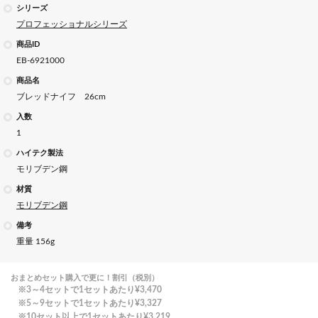
シリーズ
プロフェッショナルシリーズ
商品ID
EB-6921000
商品名
ブレッドナイフ 26cm
入数
1
ハイテク製法
モリブデン鋼
材質
モリブデン鋼
備考
重量 156g
おまとめセット購入で更に！割引（税別）
3～4セットで1セットあたり
¥3,470
5～9セットで1セットあたり
¥3,327
10セット以上で1セットあたり
¥3,219