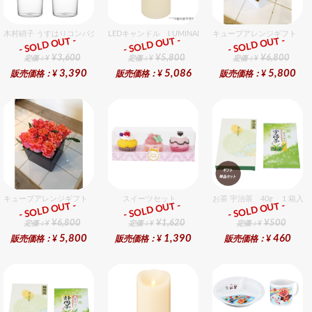
木村硝子 うすはりコンパクト500cc ゾンビグラスギフトセット（2個入り）
LEDキャンドル LUMINARA（ルミナラ） 桜ピラー3x4
キューブアレンジギフト ピ
- SOLD OUT -
- SOLD OUT -
- SOLD OUT -
ギフト
ギフト
ギフト
¥3,600
¥5,800
¥6,800
定価：¥
定価：¥
定価：¥
3,390
5,086
5,800
販売価格：¥
販売価格：¥
販売価格：¥
キューブアレンジギフト オレンジ
スイーツセット
お茶 宇治茶 40g １箱入
- SOLD OUT -
- SOLD OUT -
- SOLD OUT -
ギフト
ギフト
ギフト
¥6,800
¥1,620
¥500
定価：¥
定価：¥
定価：¥
5,800
1,390
460
販売価格：¥
販売価格：¥
販売価格：¥