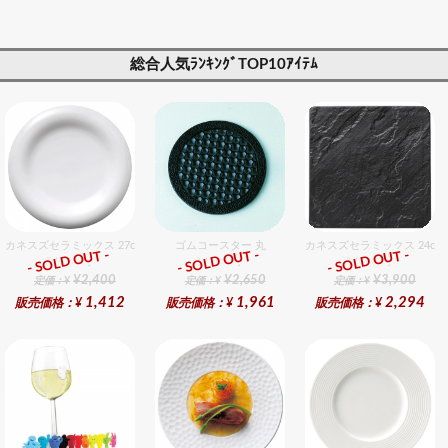
20cm 【ギフト・
ント対応可】
【ギフト・プレゼ
プレゼント対応
ント対応可】
可】
総合人気ﾗﾝｷﾝｸﾞTOP10ｱｲﾃﾑ
カネスズセラミックス 27cmディナー
ゴムコースター 丸
カネスズセラミックス 24c
- SOLD OUT -
- SOLD OUT -
- SOLD OUT -
総合ﾗﾝｷﾝｸﾞ
総合ﾗﾝｷﾝｸﾞ
総合ﾗﾝｷﾝｸﾞ
¥2,400
¥2,650
¥3,900
定価：¥
定価：¥
定価：¥
1,412
1,961
2,294
販売価格：¥
販売価格：¥
販売価格：¥