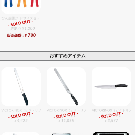
びん蓋開け（3サイズセット）
- SOLD OUT -
総合ﾗﾝｷﾝｸﾞ
¥1,200
定価：¥
780
販売価格：¥
おすすめアイテム
VICTORINOX（ビクトリノックス） ウェーブスライサー 30cm
VICTORINOX（ビクトリノックス） サーモンナイフ 26c
VICTORINOX（ビクトリノ
- SOLD OUT -
- SOLD OUT -
- SOLD OUT -
包丁・ハサミ
包丁・ハサミ
包丁・ハサミ
4,422
11,055
3,577
¥
¥
¥