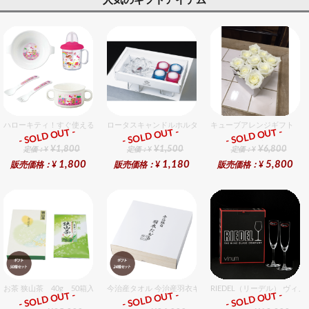
人気のギフトアイテム
ハローキティ！すぐ使えるおめでとうセット（女の子用） セット販売商品です。
ロータスキャンドルホルダーギフトセット
キューブアレンジギフト ホ
- SOLD OUT -
- SOLD OUT -
- SOLD OUT -
ギフト
ギフト
ギフト
¥1,800
¥1,500
¥6,800
定価：¥
定価：¥
定価：¥
1,800
1,180
5,800
販売価格：¥
販売価格：¥
販売価格：¥
お茶 狭山茶 40g 50箱入セット
今治産タオル 今治産羽衣ギフトバスタオル 24個入セット
RIEDEL（リーデル） ヴィ
- SOLD OUT -
- SOLD OUT -
- SOLD OUT -
ギフト
ギフト
ギフト