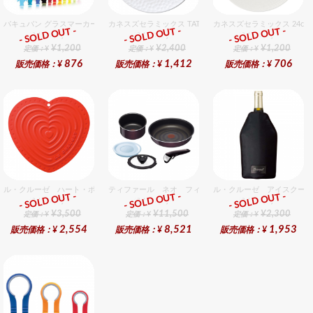
バキュバン グラスマーカー（12ヶ入）
カネスズセラミックス TATAKI27cmディナー
カネスズセラミックス 24c
- SOLD OUT -
- SOLD OUT -
- SOLD OUT -
総合ﾗﾝｷﾝｸﾞ
総合ﾗﾝｷﾝｸﾞ
総合ﾗﾝｷﾝｸﾞ
¥1,200
¥2,400
¥1,200
定価：¥
定価：¥
定価：¥
876
1,412
706
販売価格：¥
販売価格：¥
販売価格：¥
ル・クルーゼ ハート・ポット・ホルダー チェリーレッド
ティファール ネオ フィグノワールセット 5
ル・クルーゼ アイスクー
- SOLD OUT -
- SOLD OUT -
- SOLD OUT -
総合ﾗﾝｷﾝｸﾞ
総合ﾗﾝｷﾝｸﾞ
総合ﾗﾝｷﾝｸﾞ
¥3,500
¥11,500
¥2,300
定価：¥
定価：¥
定価：¥
2,554
8,521
1,953
販売価格：¥
販売価格：¥
販売価格：¥