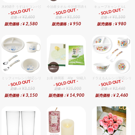
木村硝子 うすはりコンパクト260cc ゾンビグラスギフトセット（2個入り）
今治産タオル 今治産羽衣ギフトフェイスタオル 1個入セ
キューブキャンドルL
- SOLD OUT -
- SOLD OUT -
- SOLD OUT -
ギフト
ギフト
ギフト
¥2,600
¥1,500
¥1,100
定価：¥
定価：¥
定価：¥
2,580
950
980
販売価格：¥
販売価格：¥
販売価格：¥
ミッフィーレンジ対応シリーズ セット販売商品です。
お茶 静岡茶 40g 50箱入セット
ドラえもんレンジ対応シリー
- SOLD OUT -
- SOLD OUT -
- SOLD OUT -
ギフト
ギフト
ギフト
¥3,150
¥25,000
¥2,460
定価：¥
定価：¥
定価：¥
3,150
14,900
2,460
販売価格：¥
販売価格：¥
販売価格：¥