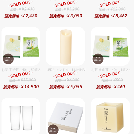
- SOLD OUT -
- SOLD OUT -
- SOLD OUT -
ギフト
ギフト
ギフト
¥2,430
¥3,200
¥12,000
定価：¥
定価：¥
定価：¥
2,430
3,090
8,462
販売価格：¥
販売価格：¥
販売価格：¥
お茶 宇治茶 40g 50箱入セット 50個入りセット
LEDキャンドル LUMINARA（ルミナラ） アイボリー 
お茶 狭山茶 40g 1箱入セ
- SOLD OUT -
- SOLD OUT -
- SOLD OUT -
ギフト
ギフト
ギフト
¥25,000
¥6,000
¥500
定価：¥
定価：¥
定価：¥
14,900
5,055
460
販売価格：¥
販売価格：¥
販売価格：¥