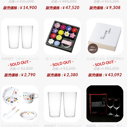
¥25,000
¥84,000
¥13,200
定価：¥
定価：¥
定価：¥
14,900
47,520
9,308
販売価格：¥
販売価格：¥
販売価格：¥
木村硝子 うすはりコンパクト320cc タンブラーグラスギフトセット（2個入り）
花づくしギフトセット
今治産タオル 今治産羽衣ギ
- SOLD OUT -
- SOLD OUT -
- SOLD OUT -
ギフト
ギフト
ギフト
¥2,800
¥3,240
¥81,000
定価：¥
定価：¥
定価：¥
2,790
2,380
43,092
販売価格：¥
販売価格：¥
販売価格：¥
ミッフィーフルーツシリーズ割れないメラミン食器セット セット販売商品です。
木村硝子 うすはりコンパクト450cc タンブラーグラスギ
RIEDEL（リーデル） ヴィノ