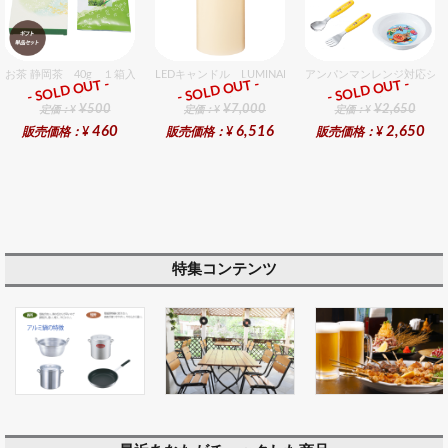
お茶 静岡茶 40g １箱入セット
LEDキャンドル LUMINARA（ルミナラ） アイボリー 
アンパンマンレンジ対応シリ
- SOLD OUT -
- SOLD OUT -
- SOLD OUT -
ギフト
ギフト
ギフト
¥500
¥7,000
¥2,650
定価：¥
定価：¥
定価：¥
460
6,516
2,650
販売価格：¥
販売価格：¥
販売価格：¥
特集コンテンツ