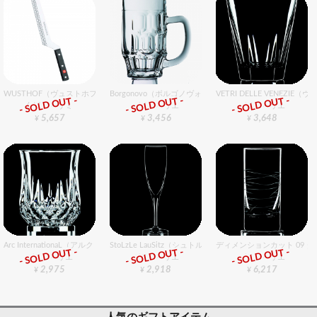
WUSTHOF（ヴュストホフ） クラシック チーズナイフ 12cm
Borgonovo（ボルゴノヴォ） ロージー ビアマグ 6個入りセ
VETRI DELLE VENEZ
- SOLD OUT -
- SOLD OUT -
- SOLD OUT -
包丁・ハサミ
グラスバリエ
グラスバリエ
5,657
3,456
3,648
¥
¥
¥
Arc InternationaL（アルク・インターナショナル） ロンシャン ショット45 6個入りセット
StoLzLe LauSitz（シュトルツル ラウンジッツ） スペシ
ディメンションカット 09 
- SOLD OUT -
- SOLD OUT -
- SOLD OUT -
グラスバリエ
グラスバリエ
グラスバリエ
2,975
2,918
6,217
¥
¥
¥