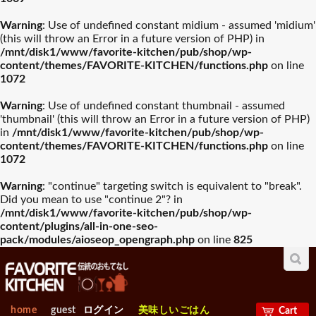
Warning
: Use of undefined constant midium - assumed 'midium'
(this will throw an Error in a future version of PHP) in
/mnt/disk1/www/favorite-kitchen/pub/shop/wp-
content/themes/FAVORITE-KITCHEN/functions.php
on line
1072
Warning
: Use of undefined constant thumbnail - assumed
'thumbnail' (this will throw an Error in a future version of PHP)
in
/mnt/disk1/www/favorite-kitchen/pub/shop/wp-
content/themes/FAVORITE-KITCHEN/functions.php
on line
1072
Warning
: "continue" targeting switch is equivalent to "break".
Did you mean to use "continue 2"? in
/mnt/disk1/www/favorite-kitchen/pub/shop/wp-
content/plugins/all-in-one-seo-
pack/modules/aioseop_opengraph.php
on line
825
home
guest
ログイン
美味しいごはん
Cart