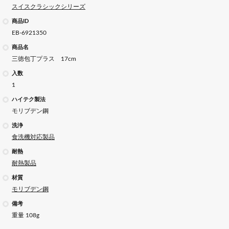
スイスクラシックシリーズ
商品ID
EB-6921350
商品名
三徳包丁プラス 17cm
入数
1
ハイテク製法
モリブデン鋼
洗浄
食洗機対応製品
耐熱
耐熱製品
材質
モリブデン鋼
備考
重量 108g