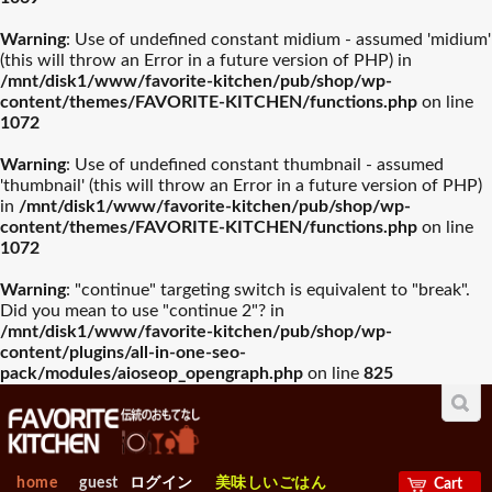
Warning
: Use of undefined constant midium - assumed 'midium'
(this will throw an Error in a future version of PHP) in
/mnt/disk1/www/favorite-kitchen/pub/shop/wp-
content/themes/FAVORITE-KITCHEN/functions.php
on line
1072
Warning
: Use of undefined constant thumbnail - assumed
'thumbnail' (this will throw an Error in a future version of PHP)
in
/mnt/disk1/www/favorite-kitchen/pub/shop/wp-
content/themes/FAVORITE-KITCHEN/functions.php
on line
1072
Warning
: "continue" targeting switch is equivalent to "break".
Did you mean to use "continue 2"? in
/mnt/disk1/www/favorite-kitchen/pub/shop/wp-
content/plugins/all-in-one-seo-
pack/modules/aioseop_opengraph.php
on line
825
home
guest
ログイン
美味しいごはん
Cart