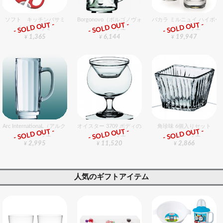
ソフト キッチンバサミ
Borgonovo（ボルゴノヴォ） ドン ビアマグ1.0 6個入りセ
バカラ ミルニュイ ハイボール
- SOLD OUT -
- SOLD OUT -
- SOLD OUT -
包丁・ハサミ
グラスバリエ
グラスバリエ
1,365
6,144
19,947
¥
¥
¥
Arc InternationaL（アルク・インターナショナル） ミンデン ジョッキ L 6個入りセット
オイスター 3709 ボディのみ 12個入りセット
角珍味 6個入りセット
- SOLD OUT -
- SOLD OUT -
- SOLD OUT -
グラスバリエ
グラスバリエ
グラスバリエ
2,995
11,520
2,866
¥
¥
¥
人気のギフトアイテム