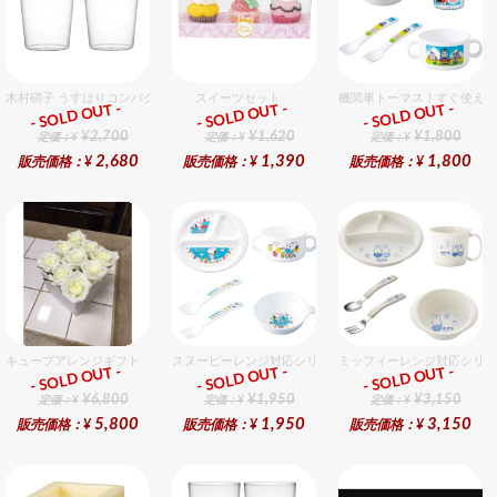
木村硝子 うすはりコンパクト270cc オールドグラスギフトセット（2個入り）
スイーツセット
機関車トーマス！すぐ使える
- SOLD OUT -
- SOLD OUT -
- SOLD OUT -
ギフト
ギフト
ギフト
¥2,700
¥1,620
¥1,800
定価：¥
定価：¥
定価：¥
2,680
1,390
1,800
販売価格：¥
販売価格：¥
販売価格：¥
キューブアレンジギフト ホワイト
スヌーピーレンジ対応シリーズセット セット販売商品です
ミッフィーレンジ対応シリー
- SOLD OUT -
- SOLD OUT -
- SOLD OUT -
ギフト
ギフト
ギフト
¥6,800
¥1,950
¥3,150
定価：¥
定価：¥
定価：¥
5,800
1,950
3,150
販売価格：¥
販売価格：¥
販売価格：¥