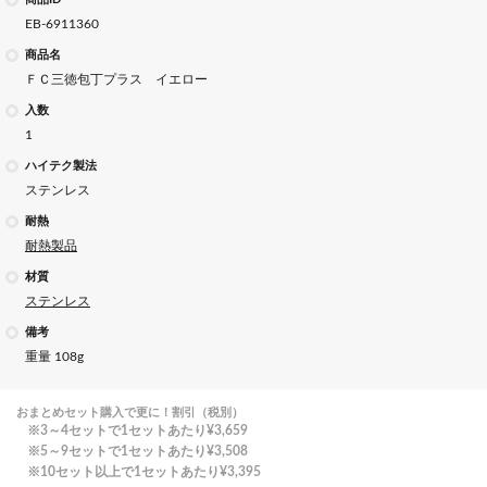
EB-6911360
商品名
ＦＣ三徳包丁プラス イエロー
入数
1
ハイテク製法
ステンレス
耐熱
耐熱製品
材質
ステンレス
備考
重量 108g
おまとめセット購入で更に！割引（税別）
3～4セットで1セットあたり
¥3,659
5～9セットで1セットあたり
¥3,508
10セット以上で1セットあたり
¥3,395