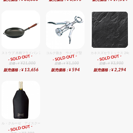
ストウブ 木柄フライパン 28cm
コルク抜き ウイング型 クローム
カネスズセラミックス 24c
- SOLD OUT -
- SOLD OUT -
- SOLD OUT -
総合ﾗﾝｷﾝｸﾞ
総合ﾗﾝｷﾝｸﾞ
総合ﾗﾝｷﾝｸﾞ
¥21,000
¥1,100
¥3,900
定価：¥
定価：¥
定価：¥
13,656
594
2,294
販売価格：¥
販売価格：¥
販売価格：¥
ル・クルーゼ アイスクーラースリーブ ブラック
- SOLD OUT -
総合ﾗﾝｷﾝｸﾞ