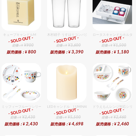
キューブキャンドルM
木村硝子 うすはりコンパクト500cc ゾンビグラスギフト
ロータスキャンドルホルダ
- SOLD OUT -
- SOLD OUT -
- SOLD OUT -
ギフト
ギフト
ギフト
¥900
¥3,600
¥1,500
定価：¥
定価：¥
定価：¥
800
3,390
1,180
販売価格：¥
販売価格：¥
販売価格：¥
ミッフィーフルーツシリーズ割れないメラミン食器セット セット販売商品です。
LEDキャンドル LUMINARA（ルミナラ） アイボリー ピ
ドラえもんレンジ対応シリー
- SOLD OUT -
- SOLD OUT -
- SOLD OUT -
ギフト
ギフト
ギフト
¥2,430
¥5,500
¥2,460
定価：¥
定価：¥
定価：¥
2,430
4,698
2,460
販売価格：¥
販売価格：¥
販売価格：¥