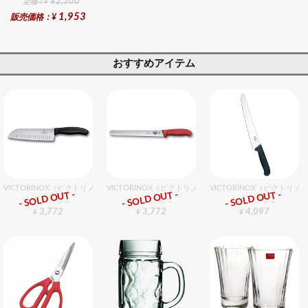
¥2,300
定価：¥
1,953
販売価格：¥
おすすめアイテム
VICTORINOX（ビクトリノックス） 三徳包丁プラス 17cm
VICTORINOX（ビクトリノックス） ウェーブナイフ 30c
VICTORINOX（ビクトリ
- SOLD OUT -
- SOLD OUT -
- SOLD OUT -
包丁・ハサミ
包丁・ハサミ
包丁・ハサミ
3,772
3,772
4,097
¥
¥
¥