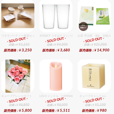
ワサラパーティー角皿セット 4種6個入りセット
木村硝子 うすはりコンパクト560cc タンブラーグラスギ
お茶 宇治茶 40g 50箱入
- SOLD OUT -
- SOLD OUT -
- SOLD OUT -
ギフト
ギフト
ギフト
¥3,250
¥4,000
¥25,000
定価：¥
定価：¥
定価：¥
3,250
3,680
14,900
販売価格：¥
販売価格：¥
販売価格：¥
キューブアレンジギフト ピンク
LEDキャンドル LUMINARA（ルミナラ） ピンク ピラー
キューブキャンドルL
- SOLD OUT -
- SOLD OUT -
- SOLD OUT -
ギフト
ギフト
ギフト
¥6,800
¥6,000
¥1,100
定価：¥
定価：¥
定価：¥
5,800
5,511
980
販売価格：¥
販売価格：¥
販売価格：¥