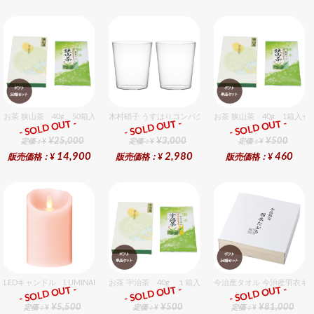
お茶 狭山茶 40g 50箱入セット
木村硝子 うすはりコンパクト390cc オールドグラスギフ
お茶 狭山茶 40g 1箱入セ
- SOLD OUT -
- SOLD OUT -
- SOLD OUT -
ギフト
ギフト
ギフト
¥25,000
¥3,000
¥500
定価：¥
定価：¥
定価：¥
14,900
2,980
460
販売価格：¥
販売価格：¥
販売価格：¥
LEDキャンドル LUMINARA（ルミナラ） ピンク ピラー3.5x5 ギフトボックス入り
お茶 宇治茶 40g １箱入セット
今治産タオル 今治産羽衣ギ
- SOLD OUT -
- SOLD OUT -
- SOLD OUT -
ギフト
ギフト
ギフト
¥5,500
¥500
¥81,000
定価：¥
定価：¥
定価：¥