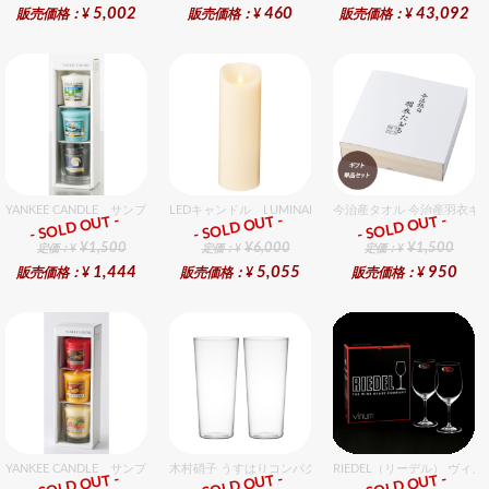
5,002
460
43,092
販売価格：¥
販売価格：¥
販売価格：¥
YANKEE CANDLE サンプラー3個・ホルダーセット フレッシュ
LEDキャンドル LUMINARA（ルミナラ） アイボリー 
今治産タオル 今治産羽衣ギ
- SOLD OUT -
- SOLD OUT -
- SOLD OUT -
ギフト
ギフト
ギフト
¥1,500
¥6,000
¥1,500
定価：¥
定価：¥
定価：¥
1,444
5,055
950
販売価格：¥
販売価格：¥
販売価格：¥
YANKEE CANDLE サンプラー3個・ホルダーセット フルーツ
木村硝子 うすはりコンパクト380cc ゾンビグラスギフト
RIEDEL（リーデル） ヴィノ
- SOLD OUT -
- SOLD OUT -
- SOLD OUT -
ギフト
ギフト
ギフト