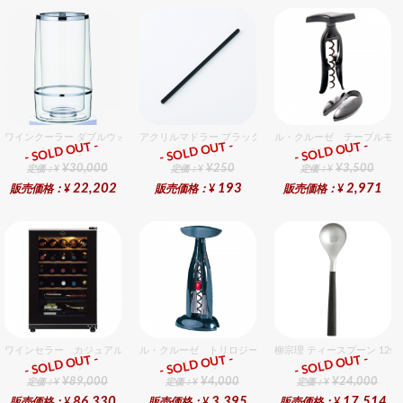
ワインクーラー ダブルウォール 12個入りセット
アクリルマドラー ブラック
ル・クルーゼ テーブルモデ
- SOLD OUT -
- SOLD OUT -
- SOLD OUT -
総合ﾗﾝｷﾝｸﾞ
総合ﾗﾝｷﾝｸﾞ
総合ﾗﾝｷﾝｸﾞ
¥30,000
¥250
¥3,500
定価：¥
定価：¥
定価：¥
22,202
193
2,971
販売価格：¥
販売価格：¥
販売価格：¥
ワインセラー カジュアル FJC−85G（26本用）
ル・クルーゼ トリロジー テーブルモデルギフトセット
柳宗理 ティースプーン 12
- SOLD OUT -
- SOLD OUT -
- SOLD OUT -
総合ﾗﾝｷﾝｸﾞ
総合ﾗﾝｷﾝｸﾞ
総合ﾗﾝｷﾝｸﾞ
¥89,000
¥4,000
¥24,000
定価：¥
定価：¥
定価：¥
86,330
3,395
17,514
販売価格：¥
販売価格：¥
販売価格：¥