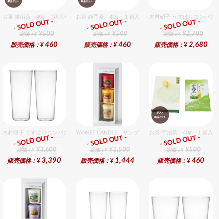
お茶 狭山茶 40g 1箱入セット
お茶 静岡茶 40g １箱入セット
木村硝子 うすはりコンパクト
- SOLD OUT -
- SOLD OUT -
- SOLD OUT -
ギフト
ギフト
ギフト
¥500
¥500
¥2,700
定価：¥
定価：¥
定価：¥
460
460
2,680
販売価格：¥
販売価格：¥
販売価格：¥
木村硝子 うすはりコンパクト500cc ゾンビグラスギフトセット（2個入り）
YANKEE CANDLE サンプラー3個・ホルダーセット フル
お茶 宇治茶 40g １箱入
- SOLD OUT -
- SOLD OUT -
- SOLD OUT -
ギフト
ギフト
ギフト
¥3,600
¥1,500
¥500
定価：¥
定価：¥
定価：¥
3,390
1,444
460
販売価格：¥
販売価格：¥
販売価格：¥