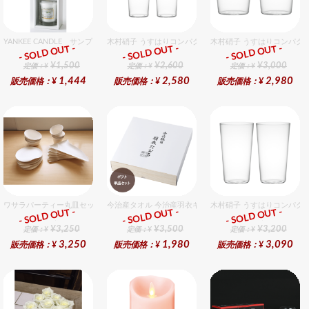
YANKEE CANDLE サンプラー3個・ホルダーセット グッドスリープ
木村硝子 うすはりコンパクト260cc ゾンビグラスギフト
木村硝子 うすはりコンパクト
- SOLD OUT -
- SOLD OUT -
- SOLD OUT -
ギフト
ギフト
ギフト
¥1,500
¥2,600
¥3,000
定価：¥
定価：¥
定価：¥
1,444
2,580
2,980
販売価格：¥
販売価格：¥
販売価格：¥
ワサラパーティー丸皿セット 4種6個入りセット
今治産タオル 今治産羽衣ギフトバスタオル 1個入セット
木村硝子 うすはりコンパクト
- SOLD OUT -
- SOLD OUT -
- SOLD OUT -
ギフト
ギフト
ギフト
¥3,250
¥3,500
¥3,200
定価：¥
定価：¥
定価：¥
3,250
1,980
3,090
販売価格：¥
販売価格：¥
販売価格：¥