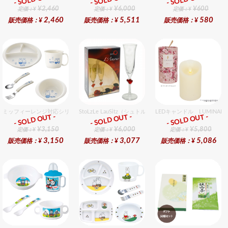
¥2,460
¥6,000
¥600
定価：¥
定価：¥
定価：¥
2,460
5,511
580
販売価格：¥
販売価格：¥
販売価格：¥
ミッフィーレンジ対応シリーズ セット販売商品です。
StoLzLe LauSitz（シュトルツル ラウンジッツ） アモー
LEDキャンドル LUMINA
- SOLD OUT -
- SOLD OUT -
- SOLD OUT -
ギフト
ギフト
ギフト
¥3,150
¥6,000
¥5,800
定価：¥
定価：¥
定価：¥
3,150
3,077
5,086
販売価格：¥
販売価格：¥
販売価格：¥