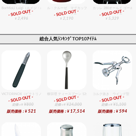
BorMioLi Luigi（ルイジ・ボリミオリ） ベリリーニ デカンタ
ル・クルーゼ マグカップ S チェリーレッド
カッレ 280オールド ゴール
- SOLD OUT -
- SOLD OUT -
- SOLD OUT -
グラスバリエ
グラスバリエ
グラスバリエ
2,496
2,190
5,329
¥
¥
¥
総合人気ﾗﾝｷﾝｸﾞTOP10ｱｲﾃﾑ
VICTORINOX（ビクトリノックス） ポテトピーラー ６cm
柳宗理 ティースプーン 12個入りセット
コルク抜き ウイング型 ク
- SOLD OUT -
- SOLD OUT -
- SOLD OUT -
総合ﾗﾝｷﾝｸﾞ
総合ﾗﾝｷﾝｸﾞ
総合ﾗﾝｷﾝｸﾞ
¥800
¥24,000
¥1,100
定価：¥
定価：¥
定価：¥
521
17,514
594
販売価格：¥
販売価格：¥
販売価格：¥