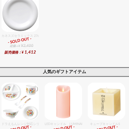
カネスズセラミックス 27cmディナー
- SOLD OUT -
総合ﾗﾝｷﾝｸﾞ
¥2,400
定価：¥
1,412
販売価格：¥
人気のギフトアイテム
ドラえもんレンジ対応シリーズセット セット販売商品です。
LEDキャンドル LUMINARA（ルミナラ） ピンク ピラー
キューブキャンドルS
- SOLD OUT -
- SOLD OUT -
- SOLD OUT -
ギフト
ギフト
ギフト