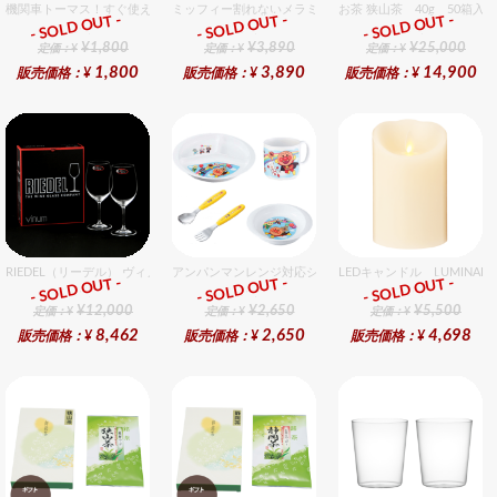
機関車トーマス！すぐ使えるおめでとうセット（男の子用） セット販売商品です。
ミッフィー割れないメラミン食器セット セット販売商品で
お茶 狭山茶 40g 50箱入
- SOLD OUT -
- SOLD OUT -
- SOLD OUT -
ギフト
ギフト
ギフト
¥1,800
¥3,890
¥25,000
定価：¥
定価：¥
定価：¥
1,800
3,890
14,900
販売価格：¥
販売価格：¥
販売価格：¥
RIEDEL（リーデル） ヴィノム 15 キアンティ 2個入りセット
アンパンマンレンジ対応シリーズセット セット販売商品で
LEDキャンドル LUMINA
- SOLD OUT -
- SOLD OUT -
- SOLD OUT -
ギフト
ギフト
ギフト
¥12,000
¥2,650
¥5,500
定価：¥
定価：¥
定価：¥
8,462
2,650
4,698
販売価格：¥
販売価格：¥
販売価格：¥