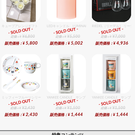
キューブアレンジギフト ホワイト
LEDキャンドル LUMINARA（ルミナラ） ピンク ピラー
RIEDEL（リーデル） リーデ
- SOLD OUT -
- SOLD OUT -
- SOLD OUT -
ギフト
ギフト
ギフト
¥6,800
¥5,500
¥7,000
定価：¥
定価：¥
定価：¥
5,800
5,002
4,936
販売価格：¥
販売価格：¥
販売価格：¥
ミッフィーフルーツシリーズ割れないメラミン食器セット セット販売商品です。
YANKEE CANDLE サンプラー3個・ホルダーセット フ
YANKEE CANDLE サ
- SOLD OUT -
- SOLD OUT -
- SOLD OUT -
ギフト
ギフト
ギフト
¥2,430
¥1,500
¥1,500
定価：¥
定価：¥
定価：¥
2,430
1,444
1,444
販売価格：¥
販売価格：¥
販売価格：¥