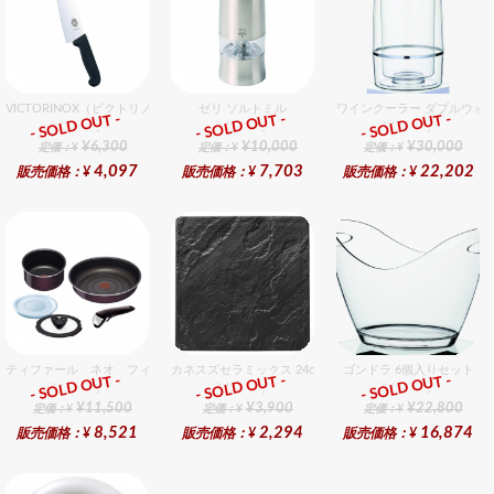
VICTORINOX（ビクトリノックス） プロフェッショナル 牛刀 25cm
ゼリ ソルトミル
ワインクーラー ダブルウォー
- SOLD OUT -
- SOLD OUT -
- SOLD OUT -
総合ﾗﾝｷﾝｸﾞ
総合ﾗﾝｷﾝｸﾞ
総合ﾗﾝｷﾝｸﾞ
¥6,300
¥10,000
¥30,000
定価：¥
定価：¥
定価：¥
4,097
7,703
22,202
販売価格：¥
販売価格：¥
販売価格：¥
ティファール ネオ フィグノワールセット 5
カネスズセラミックス 24cmスクエアプレート（ハマ付き）
ゴンドラ 6個入りセット
- SOLD OUT -
- SOLD OUT -
- SOLD OUT -
総合ﾗﾝｷﾝｸﾞ
総合ﾗﾝｷﾝｸﾞ
総合ﾗﾝｷﾝｸﾞ
¥11,500
¥3,900
¥22,800
定価：¥
定価：¥
定価：¥
8,521
2,294
16,874
販売価格：¥
販売価格：¥
販売価格：¥