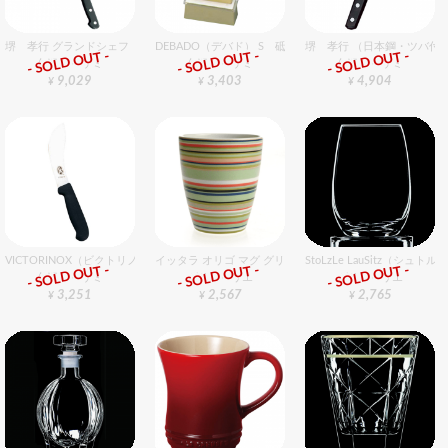
堺 孝行 グランドシェフ 牛刀 21cm
DEBADO（デバド） S 砥石 No1200S 中砥（＃1000）
堺 孝行 （日本鋼・ツバ付）
- SOLD OUT -
- SOLD OUT -
- SOLD OUT -
包丁・ハサミ
包丁・ハサミ
包丁・ハサミ
9,029
3,403
4,904
¥
¥
¥
VICTORINOX（ビクトリノックス） 皮ハギ 15cm
イッタラ オリゴ マグ グリーン 250cc
StoLzLe LauSitz（シ
- SOLD OUT -
- SOLD OUT -
- SOLD OUT -
包丁・ハサミ
グラスバリエ
グラスバリエ
3,251
2,567
2,765
¥
¥
¥