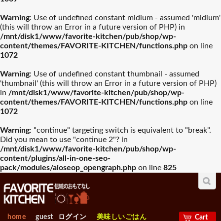
Warning
: Use of undefined constant midium - assumed 'midium'
(this will throw an Error in a future version of PHP) in
/mnt/disk1/www/favorite-kitchen/pub/shop/wp-
content/themes/FAVORITE-KITCHEN/functions.php
on line
1072
Warning
: Use of undefined constant thumbnail - assumed
'thumbnail' (this will throw an Error in a future version of PHP)
in
/mnt/disk1/www/favorite-kitchen/pub/shop/wp-
content/themes/FAVORITE-KITCHEN/functions.php
on line
1072
Warning
: "continue" targeting switch is equivalent to "break".
Did you mean to use "continue 2"? in
/mnt/disk1/www/favorite-kitchen/pub/shop/wp-
content/plugins/all-in-one-seo-
pack/modules/aioseop_opengraph.php
on line
825
home
guest
ログイン
美味しいごはん
Cart